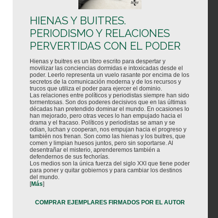
HIENAS Y BUITRES.
PERIODISMO Y RELACIONES
PERVERTIDAS CON EL PODER
Hienas y buitres es un libro escrito para despertar y
movilizar las conciencias dormidas e intoxicadas desde el
poder. Leerlo representa un vuelo rasante por encima de los
secretos de la comunicación moderna y de los recursos y
trucos que utiliza el poder para ejercer el dominio.
Las relaciones entre políticos y periodistas siempre han sido
tormentosas. Son dos poderes decisivos que en las últimas
décadas han pretendido dominar el mundo. En ocasiones lo
han mejorado, pero otras veces lo han empujado hacia el
drama y el fracaso. Políticos y periodistas se aman y se
odian, luchan y cooperan, nos empujan hacia el progreso y
también nos frenan. Son como las hienas y los buitres, que
comen y limpian huesos juntos, pero sin soportarse. Al
desentrañar el misterio, aprenderemos también a
defendernos de sus fechorías.
Los medios son la única fuerza del siglo XXI que tiene poder
para poner y quitar gobiernos y para cambiar los destinos
del mundo.
[
Más
]
COMPRAR EJEMPLARES FIRMADOS POR EL AUTOR