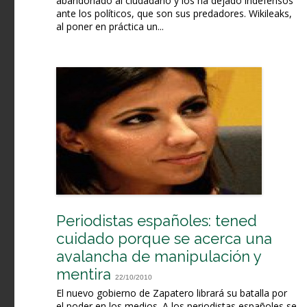
abandonado al ciudadano y los ha dejado indefensos
ante los políticos, que son sus predadores. Wikileaks,
al poner en práctica un...
Periodistas españoles: tened
cuidado porque se acerca una
avalancha de manipulación y
mentira
22/10/2010
El nuevo gobierno de Zapatero librará su batalla por
el poder en los medios. A los periodistas españoles se