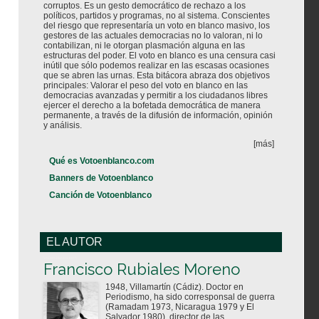
corruptos. Es un gesto democrático de rechazo a los
políticos, partidos y programas, no al sistema. Conscientes
del riesgo que representaría un voto en blanco masivo, los
gestores de las actuales democracias no lo valoran, ni lo
contabilizan, ni le otorgan plasmación alguna en las
estructuras del poder. El voto en blanco es una censura casi
inútil que sólo podemos realizar en las escasas ocasiones
que se abren las urnas. Esta bitácora abraza dos objetivos
principales: Valorar el peso del voto en blanco en las
democracias avanzadas y permitir a los ciudadanos libres
ejercer el derecho a la bofetada democrática de manera
permanente, a través de la difusión de información, opinión
y análisis.
[más]
Qué es Votoenblanco.com
Banners de Votoenblanco
Canción de Votoenblanco
EL AUTOR
Votoenblanco.com
Francisco Rubiales Moreno
1948, Villamartín (Cádiz). Doctor en
Periodismo, ha sido corresponsal de guerra
(Ramadam 1973, Nicaragua 1979 y El
Salvador 1980), director de las