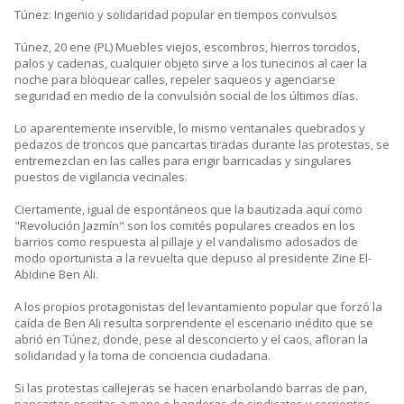
Túnez: Ingenio y solidaridad popular en tiempos convulsos
Túnez, 20 ene (PL) Muebles viejos, escombros, hierros torcidos,
palos y cadenas, cualquier objeto sirve a los tunecinos al caer la
noche para bloquear calles, repeler saqueos y agenciarse
seguridad en medio de la convulsión social de los últimos días.
Lo aparentemente inservible, lo mismo ventanales quebrados y
pedazos de troncos que pancartas tiradas durante las protestas, se
entremezclan en las calles para erigir barricadas y singulares
puestos de vigilancia vecinales.
Ciertamente, igual de espontáneos que la bautizada aquí como
"Revolución Jazmín" son los comités populares creados en los
barrios como respuesta al pillaje y el vandalismo adosados de
modo oportunista a la revuelta que depuso al presidente Zine El-
Abidine Ben Ali.
A los propios protagonistas del levantamiento popular que forzó la
caída de Ben Ali resulta sorprendente el escenario inédito que se
abrió en Túnez, donde, pese al desconcierto y el caos, afloran la
solidaridad y la toma de conciencia ciudadana.
Si las protestas callejeras se hacen enarbolando barras de pan,