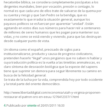
hecatombe bíblica, se considera completamente psicópatas a los
dirigentes mundiales, bien por vocación, presión o contagio, lo
normal es que cada uno de ellos trate de salvarse de la quema por
su cuenta y riesgo y que San Pedro se la bendiga, que es
exactamente lo que irradia la situación general, aunque los
payasos políticos se esfuerzan por aparentar “unidad”. Están
agotando en estos días sus números para hacer reír a centenares
de millones de seres humanos que les pagan para mantener sus
vidas, y no como se está viendo y viviendo, para que las destruyan
desde cualquier punto de vista.
Un idioma como el español, precisado de siglos para
institucionalizarse, producto y causa de progreso civilizatorio,
pretenden hacerlo “ilegal” unos pingüinos que no saben ni hablar y
cuya traducción política es la vuelta a las tinieblas animalescas, es
claro síntoma de desviación biológica que la especie del sapiens
tiene que suprimir sin demora para seguir libremente su camino en
busca de la felicidad general.
Se trata de la lucha por la vida, comprendida hoy por todo occidente
y la total parte del oriente democrático.
http://www.libertaddigital.com/economia/utah-y-virginia-proponen-
restaurar-el-patron-oro-en-eeuu-1276412337/1.html
Publicado por
el 20/01/2011 16:33
4.
oriente