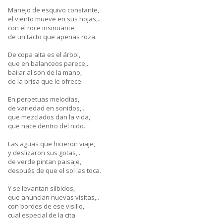
Manejo de esquivo constante,
el viento mueve en sus hojas,..
con el roce insinuante,
de un tacto que apenas roza.
De copa alta es el árbol,
que en balanceos parece,..
bailar al son de la mano,
de la brisa que le ofrece.
En perpetuas melodías,
de variedad en sonidos,..
que mezclados dan la vida,
que nace dentro del nido.
Las aguas que hicieron viaje,
y deslizaron sus gotas,..
de verde pintan paisaje,
después de que el sol las toca.
Y se levantan silbidos,
que anuncian nuevas visitas,..
con bordes de ese visillo,
cual especial de la cita.