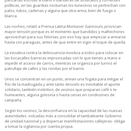
pancartas escritas a mano o banderas de sindicatos y corrientes
políticas, en las guardias nocturnas los tunecinos se pertrechan con
palos, tubos, cadenas y alguna que otra arma, bien de fuego o
blanca.
Las noches, relató a Prensa Latina Montaser Gannouni, provocan
mayor tensión porque es el momento que bandidos y malhechores
aprovechan para sus felonías, por eso hay que empezar a armarse
hasta con paraguas, antes de que entre en vigor el toque de queda.
La iniciativa contra la delincuencia moviliza a todos para colocar en
las bocacalles barreras improvisadas con lo que tienen a mano e
impedir el acceso de carros, mientras se organiza por turnos el
patrullaje de calles y las rondas por el barrio.
Unos se concentran en un punto, arman una fogata para mitigar el
frío de la madrugada y ante tanto desvelo es inevitable el aporte
solidario, también instintivo, de vecinos que preparan café o te
humeantes, alguna golosina o hasta cenas en condiciones de
campaña.
Según los vecinos, la desconfianza en la capacidad de las nuevas
autoridades -volcadas más a consolidar el tambaleante Gobierno
de unidad nacional y a dispersar manifestaciones callejeras- obliga
a tomar la vigilancia por cuenta propia.