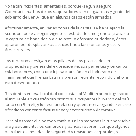
No faltan incidentes lamentables, porque -según aseguró
Gannouni- muchos de los saqueadores son ex guardias y gente del
gobierno de Ben Ali que en algunos casos están armados.
Afortunadamente, en varias zonas de la capital se ha relajado la
situación -pese a seguir vigente el estado de emergencia- gracias a
la captura de bandidos o a que ante la ofensiva ciudadana, éstos
optaron por desplazar sus atracos hacia las montañas y otras
áreas rurales.
Los tunecinos desligan esos pillajes de los practicados en
propiedades y bienes del ex presidente, sus parientes y cercanos
colaboradores, como una lujosa mansión en el balneario de
Hammamet que Prensa Latina vio en un reciente recorrido y ahora
está desvencijada.
Residentes en esa localidad con costas al Mediterráneo ingresaron
al inmueble en cuestión tan pronto sus ocupantes huyeron del país
junto con Ben Ali, y lo desmantelaron y quemaron alegando sentirse
ofendidos con tanta fastuosidad y excentricismo decorativo.
Pero al asomar el alba todo cambia. En las mañanas la rutina vuelve
progresivamente, los comercios y bancos reabren, aunque algunos
bajo fuertes medidas de seguridad y revisiones corporales, y