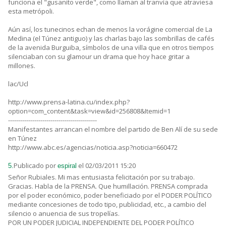
funciona el "gusanito verde", como llaman al tranvía que atraviesa
esta metrópoli.
Aún así, los tunecinos echan de menos la vorágine comercial de La
Medina (el Túnez antiguo) y las charlas bajo las sombrillas de cafés
de la avenida Burguiba, símbolos de una villa que en otros tiempos
silenciaban con su glamour un drama que hoy hace gritar a
millones.
lac/Ucl
http://www.prensa-latina.cu/index.php?
option=com_content&task=view&id=256808&Itemid=1
--------------------------------------------
Manifestantes arrancan el nombre del partido de Ben Alí de su sede
en Túnez
http://www.abc.es/agencias/noticia.asp?noticia=660472
Publicado por
el 02/03/2011 15:20
5.
espiral
Señor Rubiales. Mi mas entusiasta felicitación por su trabajo.
Gracias. Habla de la PRENSA. Que humillación. PRENSA comprada
por el poder económico, poder beneficiado por el PODER POLÍTICO
mediante concesiones de todo tipo, publicidad, etc., a cambio del
silencio o anuencia de sus tropelías.
POR UN PODER JUDICIAL INDEPENDIENTE DEL PODER POLÍTICO