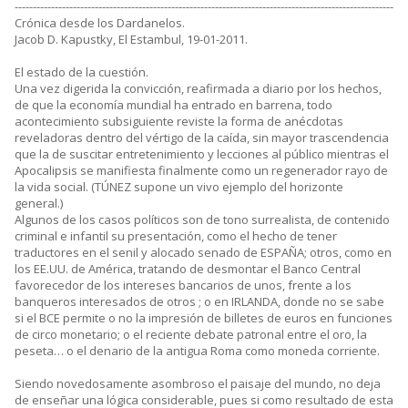
--------------------------------------------------------------------------------------------------------
Crónica desde los Dardanelos.
Jacob D. Kapustky, El Estambul, 19-01-2011.
El estado de la cuestión.
Una vez digerida la convicción, reafirmada a diario por los hechos,
de que la economía mundial ha entrado en barrena, todo
acontecimiento subsiguiente reviste la forma de anécdotas
reveladoras dentro del vértigo de la caída, sin mayor trascendencia
que la de suscitar entretenimiento y lecciones al público mientras el
Apocalipsis se manifiesta finalmente como un regenerador rayo de
la vida social. (TÚNEZ supone un vivo ejemplo del horizonte
general.)
Algunos de los casos políticos son de tono surrealista, de contenido
criminal e infantil su presentación, como el hecho de tener
traductores en el senil y alocado senado de ESPAÑA; otros, como en
los EE.UU. de América, tratando de desmontar el Banco Central
favorecedor de los intereses bancarios de unos, frente a los
banqueros interesados de otros ; o en IRLANDA, donde no se sabe
si el BCE permite o no la impresión de billetes de euros en funciones
de circo monetario; o el reciente debate patronal entre el oro, la
peseta… o el denario de la antigua Roma como moneda corriente.
Siendo novedosamente asombroso el paisaje del mundo, no deja
de enseñar una lógica considerable, pues si como resultado de esta