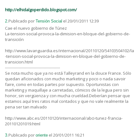
http://elhidalgoperdido.blogspot.com/
Publicado por
el 20/01/2011 12:39
2.
Tensión Social
Cae el nuevo gobierno de Túnez
La-tension-social-provoca-la-dimision-en-bloque-del-gobierno-de-
transición
http://www.lavanguardia.es/internacional/20110120/54103504102/la
-tension-social-provoca-la-dimision-en-bloque-del-gobierno-de-
transicion.html
--------------------------------------------
Se nota mucho que ya no está Talleyrand en la douce France. Sólo
quedan aficionados con mucho marketing y poco o nada savoir
faire, como en todas partes por supuesto. Oportunistas con
marketing y maquillaje a carretadas, cómicos de la legua pero sin
honor, sin vergüenza y con mucha crueldad.Deberían pensar que
estamos aquí tres ratos mal contados y que no vale realmente la
pena ser tan malvado
http://www.abc.es/20110120/internacional/abci-tunez-francia-
201101201019.html
Publicado por
el 20/01/2011 16:21
3.
oriente