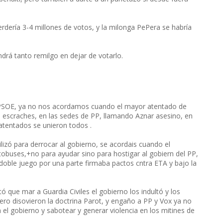
erdería 3-4 millones de votos, y la milonga PePera se habría
ndrá tanto remilgo en dejar de votarlo.
l PSOE, ya no nos acordamos cuando el mayor atentado de
n escraches, en las sedes de PP, llamando Aznar asesino, en
atentados se unieron todos .
lizó para derrocar al gobierno, se acordais cuando el
obuses,+no para ayudar sino para hostigar al gobiern del PP,
ble juego por una parte firmaba pactos cntra ETA y bajo la
que mar a Guardia Civiles el gobierno los indultó y los
 disovieron la doctrina Parot, y engaño a PP y Vox ya no
el gobierno y sabotear y generar violencia en los mitines de