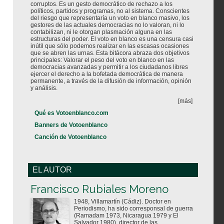
corruptos. Es un gesto democrático de rechazo a los
políticos, partidos y programas, no al sistema. Conscientes
del riesgo que representaría un voto en blanco masivo, los
gestores de las actuales democracias no lo valoran, ni lo
contabilizan, ni le otorgan plasmación alguna en las
estructuras del poder. El voto en blanco es una censura casi
inútil que sólo podemos realizar en las escasas ocasiones
que se abren las urnas. Esta bitácora abraza dos objetivos
principales: Valorar el peso del voto en blanco en las
democracias avanzadas y permitir a los ciudadanos libres
ejercer el derecho a la bofetada democrática de manera
permanente, a través de la difusión de información, opinión
y análisis.
[más]
Qué es Votoenblanco.com
Banners de Votoenblanco
Canción de Votoenblanco
EL AUTOR
Votoenblanco.com
Francisco Rubiales Moreno
1948, Villamartín (Cádiz). Doctor en
Periodismo, ha sido corresponsal de guerra
(Ramadam 1973, Nicaragua 1979 y El
Salvador 1980), director de las