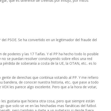
gar, que es diferente de creerlas por influjo, por mitos
 del PSOE. Se ha convertido en un legitimador del fraude del
 de poderes y las 17 Taifas. Y el PP ha hecho todo lo posible
y no se puedan resolver construyendo sobre ellos una red
a pérdida de soberanía a costa de la UE, la OTAN, etc.. es lo
 gente de derechas que continua votando al PP. Y me refiero
su bandera, de conocer nuestra historia, etc.. que pase a todo
 VOX les parece algo excelente. Pero que a la hora de votar,
 les gustaria que hiciera otra cosa, pero que siempre están
go que solo se ve en las hinchadas mas fanáticas del futbol.
n penalti, pero también a darte a un puñetazo si desde fuera