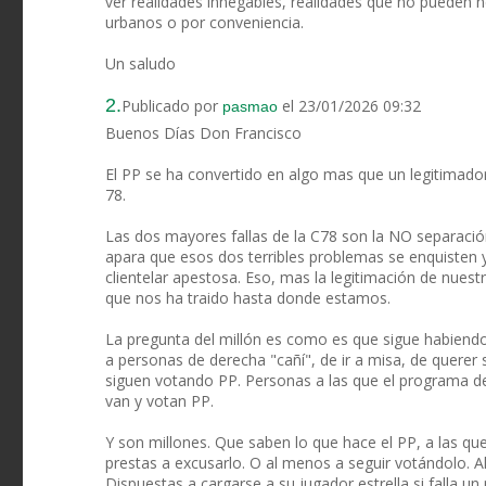
ver realidades innegables, realidades que no pueden ne
urbanos o por conveniencia.
Un saludo
2.
Publicado por
el 23/01/2026 09:32
pasmao
Buenos Días Don Francisco
El PP se ha convertido en algo mas que un legitimador
78.
Las dos mayores fallas de la C78 son la NO separación
apara que esos dos terribles problemas se enquisten 
clientelar apestosa. Eso, mas la legitimación de nuestr
que nos ha traido hasta donde estamos.
La pregunta del millón es como es que sigue habiendo
a personas de derecha "cañí", de ir a misa, de querer 
siguen votando PP. Personas a las que el programa de
van y votan PP.
Y son millones. Que saben lo que hace el PP, a las que
prestas a excusarlo. O al menos a seguir votándolo. Al
Dispuestas a cargarse a su jugador estrella si falla u