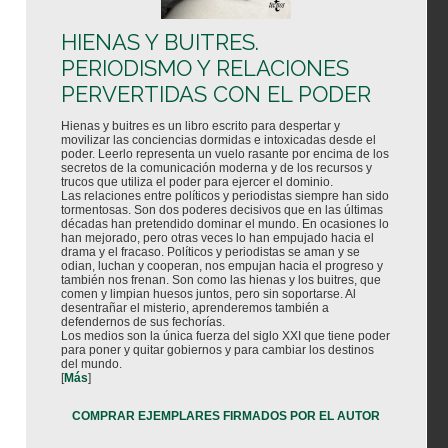
HIENAS Y BUITRES.
PERIODISMO Y RELACIONES
PERVERTIDAS CON EL PODER
Hienas y buitres es un libro escrito para despertar y
movilizar las conciencias dormidas e intoxicadas desde el
poder. Leerlo representa un vuelo rasante por encima de los
secretos de la comunicación moderna y de los recursos y
trucos que utiliza el poder para ejercer el dominio.
Las relaciones entre políticos y periodistas siempre han sido
tormentosas. Son dos poderes decisivos que en las últimas
décadas han pretendido dominar el mundo. En ocasiones lo
han mejorado, pero otras veces lo han empujado hacia el
drama y el fracaso. Políticos y periodistas se aman y se
odian, luchan y cooperan, nos empujan hacia el progreso y
también nos frenan. Son como las hienas y los buitres, que
comen y limpian huesos juntos, pero sin soportarse. Al
desentrañar el misterio, aprenderemos también a
defendernos de sus fechorías.
Los medios son la única fuerza del siglo XXI que tiene poder
para poner y quitar gobiernos y para cambiar los destinos
del mundo.
[
Más
]
COMPRAR EJEMPLARES FIRMADOS POR EL AUTOR