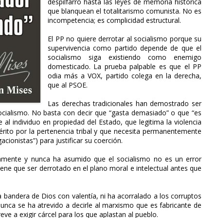
despilfarro hasta las leyes de memoria histórica
que blanquean el totalitarismo comunista. No es
incompetencia; es complicidad estructural.
El PP no quiere derrotar al socialismo porque su
supervivencia como partido depende de que el
socialismo siga existiendo como enemigo
domesticado. La prueba palpable es que el PP
odia más a VOX, partido colega en la derecha,
que al PSOE.
Las derechas tradicionales han demostrado ser
socialismo. No basta con decir que “gasta demasiado” o que “es
e al individuo en propiedad del Estado, que legitima la violencia
érito por la pertenencia tribal y que necesita permanentemente
acionistas”) para justificar su coerción.
tamente y nunca ha asumido que el socialismo no es un error
iene que ser derrotado en el plano moral e intelectual antes que
a bandera de Dios con valentía, ni ha acorralado a los corruptos
Nunca se ha atrevido a decirle al marxismo que es fabricante de
ve a exigir cárcel para los que aplastan al pueblo.