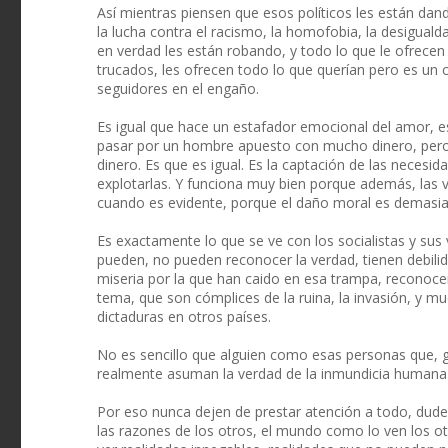
Así mientras piensen que esos políticos les están dan
la lucha contra el racismo, la homofobia, la desiguald
en verdad les están robando, y todo lo que le ofrecen
trucados, les ofrecen todo lo que querían pero es un 
seguidores en el engaño.
Es igual que hace un estafador emocional del amor, 
pasar por un hombre apuesto con mucho dinero, pero q
dinero. Es que es igual. Es la captación de las necesid
explotarlas. Y funciona muy bien porque además, las 
cuando es evidente, porque el daño moral es demasi
Es exactamente lo que se ve con los socialistas y su
pueden, no pueden reconocer la verdad, tienen debili
miseria por la que han caido en esa trampa, reconoce
tema, que son cómplices de la ruina, la invasión, y mu
dictaduras en otros países.
No es sencillo que alguien como esas personas que, 
realmente asuman la verdad de la inmundicia humana 
Por eso nunca dejen de prestar atención a todo, dude
las razones de los otros, el mundo como lo ven los 