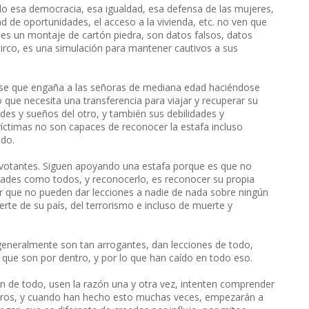
do esa democracia, esa igualdad, esa defensa de las mujeres,
ad de oportunidades, el acceso a la vivienda, etc. no ven que
 es un montaje de cartón piedra, son datos falsos, datos
circo, es una simulación para mantener cautivos a sus
ese que engaña a las señoras de mediana edad haciéndose
ue necesita una transferencia para viajar y recuperar su
ades y sueños del otro, y también sus debilidades y
víctimas no son capaces de reconocer la estafa incluso
ado.
s votantes. Siguen apoyando una estafa porque es que no
dades como todos, y reconocerlo, es reconocer su propia
r que no pueden dar lecciones a nadie de nada sobre ningún
erte de su país, del terrorismo e incluso de muerte y
generalmente son tan arrogantes, dan lecciones de todo,
que son por dentro, y por lo que han caído en todo eso.
n de todo, usen la razón una y otra vez, intenten comprender
otros, y cuando han hecho esto muchas veces, empezarán a