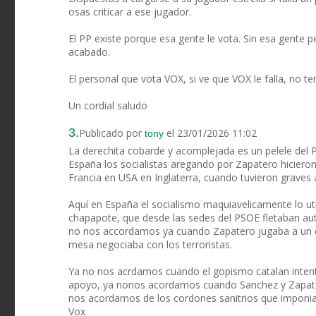
osas criticar a ese jugador.
El PP existe porque esa gente le vota. Sin esa gente p
acabado.
El personal que vota VOX, si ve que VOX le falla, no te
Un cordial saludo
3.
Publicado por
el 23/01/2026 11:02
tony
La derechita cobarde y acomplejada es un pelele de
España los socialistas aregando por Zapatero hiciero
Francia en USA en Inglaterra, cuando tuvieron graves 
Aquí en España el socialismo maquiavelicamente lo uti
chapapote, que desde las sedes del PSOE fletaban aut
no nos accordamos ya cuando Zapatero jugaba a un do
mesa negociaba con los terroristas.
Ya no nos acrdamos cuando el gopismo catalan intentó 
apoyo, ya nonos acordamos cuando Sanchez y Zapatero
nos acordamos de los cordones sanitrios que imponia 
Vox