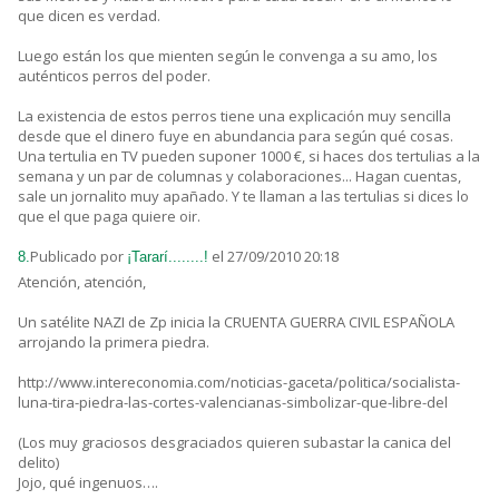
que dicen es verdad.
Luego están los que mienten según le convenga a su amo, los
auténticos perros del poder.
La existencia de estos perros tiene una explicación muy sencilla
desde que el dinero fuye en abundancia para según qué cosas.
Una tertulia en TV pueden suponer 1000 €, si haces dos tertulias a la
semana y un par de columnas y colaboraciones... Hagan cuentas,
sale un jornalito muy apañado. Y te llaman a las tertulias si dices lo
que el que paga quiere oir.
Publicado por
el 27/09/2010 20:18
8.
¡Tararí........!
Atención, atención,
Un satélite NAZI de Zp inicia la CRUENTA GUERRA CIVIL ESPAÑOLA
arrojando la primera piedra.
http://www.intereconomia.com/noticias-gaceta/politica/socialista-
luna-tira-piedra-las-cortes-valencianas-simbolizar-que-libre-del
(Los muy graciosos desgraciados quieren subastar la canica del
delito)
Jojo, qué ingenuos….