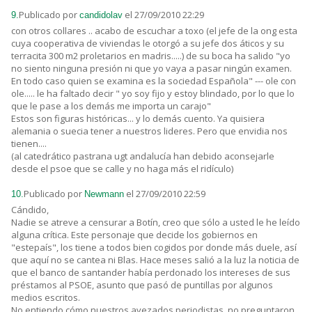
Publicado por
el 27/09/2010 22:29
9.
candidolav
con otros collares .. acabo de escuchar a toxo (el jefe de la ong esta
cuya cooperativa de viviendas le otorgó a su jefe dos áticos y su
terracita 300 m2 proletarios en madris.....) de su boca ha salido "yo
no siento ninguna presión ni que yo vaya a pasar ningún examen.
En todo caso quien se examina es la sociedad Española" --- ole con
ole..... le ha faltado decir " yo soy fijo y estoy blindado, por lo que lo
que le pase a los demás me importa un carajo"
Estos son figuras históricas... y lo demás cuento. Ya quisiera
alemania o suecia tener a nuestros lideres. Pero que envidia nos
tienen....
(al catedrático pastrana ugt andalucía han debido aconsejarle
desde el psoe que se calle y no haga más el ridículo)
Publicado por
el 27/09/2010 22:59
10.
Newmann
Cándido,
Nadie se atreve a censurar a Botín, creo que sólo a usted le he leído
alguna crítica. Este personaje que decide los gobiernos en
"estepaís", los tiene a todos bien cogidos por donde más duele, así
que aquí no se cantea ni Blas. Hace meses salió a la luz la noticia de
que el banco de santander había perdonado los intereses de sus
préstamos al PSOE, asunto que pasó de puntillas por algunos
medios escritos.
No entiendo cómo nuestros avezados periodistas, no preguntaron