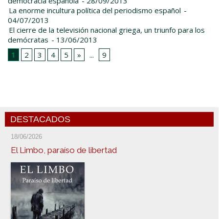
democracia española
- 28/09/2013
La enorme incultura política del periodismo español
-
04/07/2013
El cierre de la televisión nacional griega, un triunfo para los
demócratas
- 13/06/2013
1
2
3
4
5
»
...
9
DESTACADOS
18/06/2026
El Limbo, paraíso de libertad