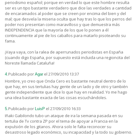
periodismo español; porque en verdad lo que este hombre resulta
ser es un tipo bastante verdadero que dice las verdades a cantidad
de encaramados al poder que se creen por encima del bien y del
mal; que desvela la miseria oculta que hay tras lo que los perros del
poder nos presentan como maravilloso y que demuestra más
INDEPENDENCIA que la mayoría de los que lo ponen a él
continuamente al pie de los caballos para matarlo pisoteando su
fama.
¡Vaya vaya, con la ralea de aperrunados periodistas en España
(cuando digo España, por supuesto está incluida una regioncita del
Noreste llamada Cataluña!
Publicado por
el 27/09/2010 13:37
4.
Agar
Hombre, yo creo que Onda Cero es bastante neutral dentro de lo
que hay, en sus tertulias hay gente de un lado y de otro y también
gente independiente que dice lo que hay en realidad. Yo me hago
una idea bastante exacta de las cosas escuchándoles.
Publicado por
el 27/09/2010 16:33
5.
LuisP
Iñaki Gabilondo tubo un ataque de ira la semana pasada en su
tertulia de Tv contra ZP por el tema de apoyar a Francia en la
expulsión de los gitanos. Ahora solo le falta reconocer su
desastroso legado económico, su incapacidad y la todo su gobierno.