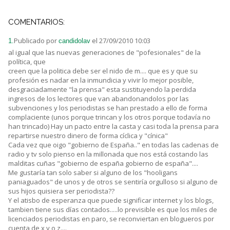
COMENTARIOS:
Publicado por
el 27/09/2010 10:03
1.
candidolav
al igual que las nuevas generaciones de "pofesionales" de la
política, que
creen que la politica debe ser el nido de m.... que es y que su
profesión es nadar en la inmundicia y vivir lo mejor posible,
desgraciadamente "la prensa" esta sustituyendo la perdida
ingresos de los lectores que van abandonandolos por las
subvenciones y los periodistas se han prestado a ello de forma
complaciente (unos porque trincan y los otros porque todavía no
han trincado) Hay un pacto entre la casta y casi toda la prensa para
repartirse nuestro dinero de forma cíclica y "cínica"
Cada vez que oigo "gobierno de España.." en todas las cadenas de
radio y tv solo pienso en la millonada que nos está costando las
malditas cuñas "gobierno de españa gobierno de españa"....
Me gustaría tan solo saber si alguno de los "hooligans
paniaguados" de unos y de otros se sentiría orgulloso si alguno de
sus hijos quisiera ser periodista??
Y el atisbo de esperanza que puede significar internet y los blogs,
tambien tiene sus días contados.....lo previsible es que los miles de
licenciados periodistas en paro, se reconviertan en blogueros por
cuenta de x,y o z....