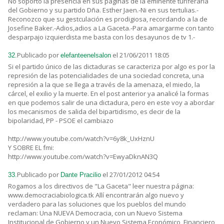
No soporto la presencia en sus páginas de la eminente turiferaria
del Gobierno y su partido Dña. Esther Jaen.-Ni en sus tertulias.-
Reconozco que su gestculación es prodigiosa, recordando a la de
Josefine Baker.-Adios,adios a La Gaceta.-Para amargarme con tanto
desparpajo izquierdista me basta con los desayunos de tv 1.-
Publicado por
el 21/06/2011 18:05
32.
elefanteenelsalon
Si el partido único de las dictaduras se caracteriza por algo es por la
represión de las potencialidades de una sociedad concreta, una
represión a la que se llega a través de la amenaza, el miedo, la
cárcel, el exilio y la muerte. En el post anterior ya analicé la formas
en que podemos salir de una dictadura, pero en este voy a abordar
los mecanismos de salida del bipartidismo, es decir de la
bipolaridad, PP - PSOE el cambiazo
http://www.youtube.com/watch?v=6y8k_UxHznU
Y SOBRE EL fmi:
http://www.youtube.com/watch?v=EwyaDknAN3Q
Publicado por
el 27/01/2012 04:54
33.
Dante Pracilio
Rogamos a los directivos de "La Gaceta" leer nuestra página:
www.democraciabiologica.tk Allí encontrarán algo nuevo y
verdadero para las soluciones que los pueblos del mundo
reclaman: Una NUEVA Democracia, con un Nuevo Sistema
Institucional de Gobierno y un Nuevo Sistema Económico, Financiero