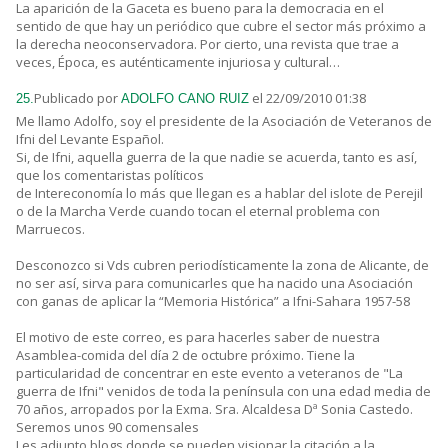
La aparición de la Gaceta es bueno para la democracia en el
sentido de que hay un periódico que cubre el sector más próximo a
la derecha neoconservadora. Por cierto, una revista que trae a
veces, Época, es auténticamente injuriosa y cultural…
Publicado por
el 22/09/2010 01:38
25.
ADOLFO CANO RUIZ
Me llamo Adolfo, soy el presidente de la Asociación de Veteranos de
Ifni del Levante Español.
Si, de Ifni, aquella guerra de la que nadie se acuerda, tanto es así,
que los comentaristas políticos
de Intereconomía lo más que llegan es a hablar del islote de Perejil
o de la Marcha Verde cuando tocan el eternal problema con
Marruecos.
Desconozco si Vds cubren periodísticamente la zona de Alicante, de
no ser así, sirva para comunicarles que ha nacido una Asociación
con ganas de aplicar la “Memoria Histórica” a Ifni-Sahara 1957-58
El motivo de este correo, es para hacerles saber de nuestra
Asamblea-comida del día 2 de octubre próximo. Tiene la
particularidad de concentrar en este evento a veteranos de "La
guerra de Ifni" venidos de toda la península con una edad media de
70 años, arropados por la Exma. Sra. Alcaldesa Dª Sonia Castedo.
Seremos unos 90 comensales
Les adjunto blogs donde se pueden visionar la citación a la