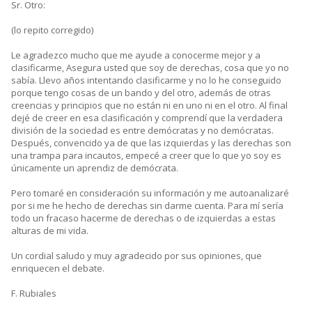
Sr. Otro:
(lo repito corregido)
Le agradezco mucho que me ayude a conocerme mejor y a
clasificarme, Asegura usted que soy de derechas, cosa que yo no
sabía. Llevo años intentando clasificarme y no lo he conseguido
porque tengo cosas de un bando y del otro, además de otras
creencias y principios que no están ni en uno ni en el otro. Al final
dejé de creer en esa clasificación y comprendí que la verdadera
división de la sociedad es entre demócratas y no demócratas.
Después, convencido ya de que las izquierdas y las derechas son
una trampa para incautos, empecé a creer que lo que yo soy es
únicamente un aprendiz de demócrata.
Pero tomaré en consideración su información y me autoanalizaré
por si me he hecho de derechas sin darme cuenta. Para mí sería
todo un fracaso hacerme de derechas o de izquierdas a estas
alturas de mi vida.
Un cordial saludo y muy agradecido por sus opiniones, que
enriquecen el debate.
F. Rubiales