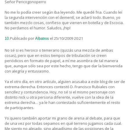
Señor Pericogonoperro
No me lo podía creer según iba leyendo. Me quedé fria. Cuando leí
la segunda intervención con el dementí, se aclaró todo. Bueno, yo
también mezclo cosas, confieso que vienen en botella y de Escocia.
No perdamos el humor. Saludos, ¡hip!
Publicado por
el 25/10/2009 20:21
10.
Albatros
No sé si es heroico o temerario (quizás una mezcla de ambas
cosas), pero que en estos tiempos de tribulación se creen
periódicos en formato de papel, a mí me asombra de tal manera
que, aunque sólo sea por este hecho, tengo que dar la bienvenida
con alegría y entusiasmo.
Ya el otro día, en otro artículo, alguien acusaba a este blog de ser de
extrema derecha. Entonces contestó D. Francisco Rubiales con
sencillez y contundencia. Hoy, no sé si el mismo personaje con
distinto nick u otra persona diferente, vuelve con la idea de la
extrema derecha… ya le han contestado suficientemente el resto
de participantes.
Yo quiero también aportar mi grano de arena al debate, para que
de una vez por todas sepamos en qué terreno jugamos cada cual.
Me siento no alejado, sino alejadísimo de las posiciones de la