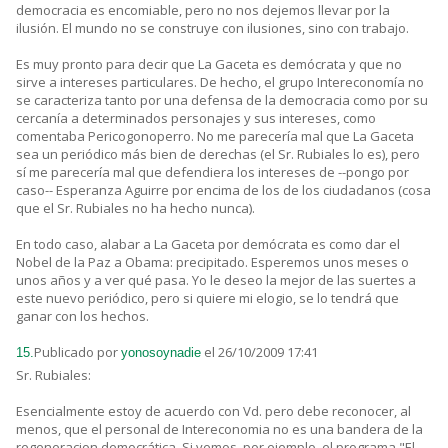
democracia es encomiable, pero no nos dejemos llevar por la
ilusión. El mundo no se construye con ilusiones, sino con trabajo.
Es muy pronto para decir que La Gaceta es demócrata y que no
sirve a intereses particulares. De hecho, el grupo Intereconomía no
se caracteriza tanto por una defensa de la democracia como por su
cercanía a determinados personajes y sus intereses, como
comentaba Pericogonoperro. No me parecería mal que La Gaceta
sea un periódico más bien de derechas (el Sr. Rubiales lo es), pero
sí me parecería mal que defendiera los intereses de --pongo por
caso-- Esperanza Aguirre por encima de los de los ciudadanos (cosa
que el Sr. Rubiales no ha hecho nunca).
En todo caso, alabar a La Gaceta por demócrata es como dar el
Nobel de la Paz a Obama: precipitado. Esperemos unos meses o
unos años y a ver qué pasa. Yo le deseo la mejor de las suertes a
este nuevo periódico, pero si quiere mi elogio, se lo tendrá que
ganar con los hechos.
Publicado por
el 26/10/2009 17:41
15.
yonosoynadie
Sr. Rubiales:
Esencialmente estoy de acuerdo con Vd. pero debe reconocer, al
menos, que el personal de Intereconomia no es una bandera de la
regeneracion democrática. Si vemos, por ejemplo, el programa "El