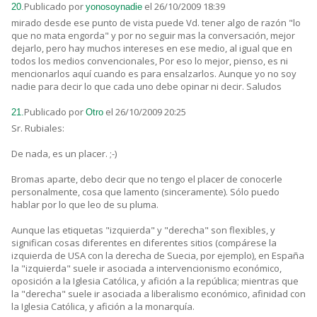
Publicado por
el 26/10/2009 18:39
20.
yonosoynadie
mirado desde ese punto de vista puede Vd. tener algo de razón "lo
que no mata engorda" y por no seguir mas la conversación, mejor
dejarlo, pero hay muchos intereses en ese medio, al igual que en
todos los medios convencionales, Por eso lo mejor, pienso, es ni
mencionarlos aquí cuando es para ensalzarlos. Aunque yo no soy
nadie para decir lo que cada uno debe opinar ni decir. Saludos
Publicado por
el 26/10/2009 20:25
21.
Otro
Sr. Rubiales:
De nada, es un placer. ;-)
Bromas aparte, debo decir que no tengo el placer de conocerle
personalmente, cosa que lamento (sinceramente). Sólo puedo
hablar por lo que leo de su pluma.
Aunque las etiquetas "izquierda" y "derecha" son flexibles, y
significan cosas diferentes en diferentes sitios (compárese la
izquierda de USA con la derecha de Suecia, por ejemplo), en España
la "izquierda" suele ir asociada a intervencionismo económico,
oposición a la Iglesia Católica, y afición a la república; mientras que
la "derecha" suele ir asociada a liberalismo económico, afinidad con
la Iglesia Católica, y afición a la monarquía.