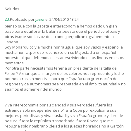
Saludos
Publicado por
el 24/04/2010 13:24
23.
javier
pienso que con la gaceta e intereconomia hemos dado un gran
paso para equilibrar la balanza ,puesto que el periodico el pais y
otras tv.que son la voz de su amo ,perjudican ngrabemente a
España.
Soy Monarquico y a mucha honra ,igual que soy vasco y español a
mucha honra ,por eso reconozco en su Majestad a un español
honesto al que debemos el estar escriviendo estas lineas en estos
momentos .
Por otra parte necesitamos tener a un presidente de la talla de
Felipe Y Aznar que al margen de los colores nos represente y luche
por nosotros sin mentiras para que España una gran nación de
regiones y de autonomias sea respetada en el ámb ito mundial y no
seamos el admerreir del mundo.
viva intereconomia por su claridad y sus verdades ,fuera los
extremos solo independiente no" a la Cope por expulsar a sus
mejores periodistas y viva euskadi y viva España grande y libre de
basura .fuera la república trasnochada. fuera Rovira que me
repugna solo nombrarlo ,dejad a los juezes honrados no a Garzón