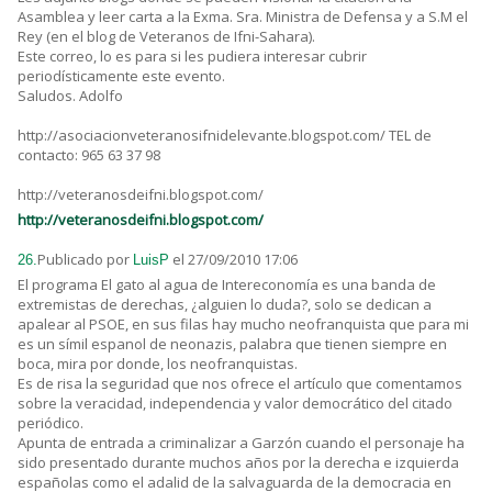
Asamblea y leer carta a la Exma. Sra. Ministra de Defensa y a S.M el
Rey (en el blog de Veteranos de Ifni-Sahara).
Este correo, lo es para si les pudiera interesar cubrir
periodísticamente este evento.
Saludos. Adolfo
http://asociacionveteranosifnidelevante.blogspot.com/ TEL de
contacto: 965 63 37 98
http://veteranosdeifni.blogspot.com/
http://veteranosdeifni.blogspot.com/
Publicado por
el 27/09/2010 17:06
26.
LuisP
El programa El gato al agua de Intereconomía es una banda de
extremistas de derechas, ¿alguien lo duda?, solo se dedican a
apalear al PSOE, en sus filas hay mucho neofranquista que para mi
es un símil espanol de neonazis, palabra que tienen siempre en
boca, mira por donde, los neofranquistas.
Es de risa la seguridad que nos ofrece el artículo que comentamos
sobre la veracidad, independencia y valor democrático del citado
periódico.
Apunta de entrada a criminalizar a Garzón cuando el personaje ha
sido presentado durante muchos años por la derecha e izquierda
españolas como el adalid de la salvaguarda de la democracia en