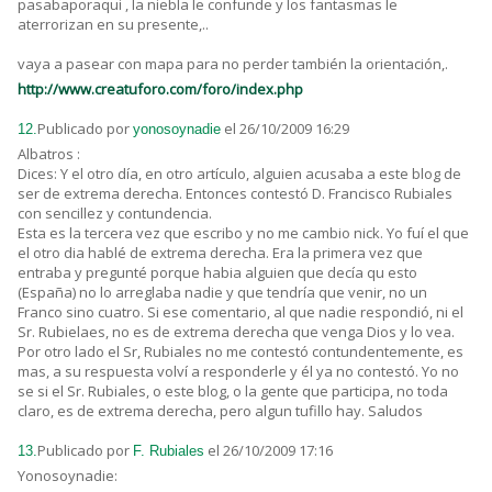
pasabaporaqui , la niebla le confunde y los fantasmas le
aterrorizan en su presente,..
vaya a pasear con mapa para no perder también la orientación,.
http://www.creatuforo.com/foro/index.php
Publicado por
el 26/10/2009 16:29
12.
yonosoynadie
Albatros :
Dices: Y el otro día, en otro artículo, alguien acusaba a este blog de
ser de extrema derecha. Entonces contestó D. Francisco Rubiales
con sencillez y contundencia.
Esta es la tercera vez que escribo y no me cambio nick. Yo fuí el que
el otro dia hablé de extrema derecha. Era la primera vez que
entraba y pregunté porque habia alguien que decía qu esto
(España) no lo arreglaba nadie y que tendría que venir, no un
Franco sino cuatro. Si ese comentario, al que nadie respondió, ni el
Sr. Rubielaes, no es de extrema derecha que venga Dios y lo vea.
Por otro lado el Sr, Rubiales no me contestó contundentemente, es
mas, a su respuesta volví a responderle y él ya no contestó. Yo no
se si el Sr. Rubiales, o este blog, o la gente que participa, no toda
claro, es de extrema derecha, pero algun tufillo hay. Saludos
Publicado por
el 26/10/2009 17:16
13.
F. Rubiales
Yonosoynadie: