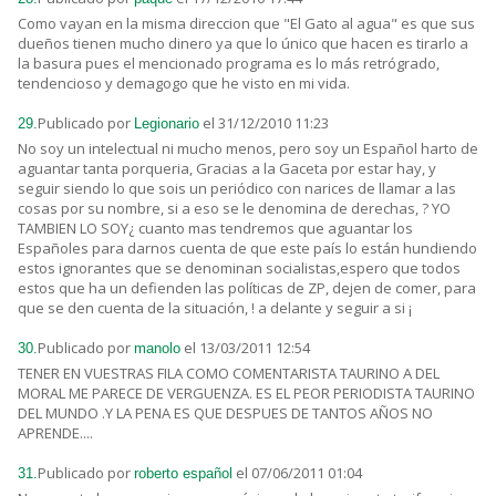
Como vayan en la misma direccion que "El Gato al agua" es que sus
dueños tienen mucho dinero ya que lo único que hacen es tirarlo a
la basura pues el mencionado programa es lo más retrógrado,
tendencioso y demagogo que he visto en mi vida.
Publicado por
el 31/12/2010 11:23
29.
Legionario
No soy un intelectual ni mucho menos, pero soy un Español harto de
aguantar tanta porqueria, Gracias a la Gaceta por estar hay, y
seguir siendo lo que sois un periódico con narices de llamar a las
cosas por su nombre, si a eso se le denomina de derechas, ? YO
TAMBIEN LO SOY¿ cuanto mas tendremos que aguantar los
Españoles para darnos cuenta de que este país lo están hundiendo
estos ignorantes que se denominan socialistas,espero que todos
estos que ha un defienden las políticas de ZP, dejen de comer, para
que se den cuenta de la situación, ! a delante y seguir a si ¡
Publicado por
el 13/03/2011 12:54
30.
manolo
TENER EN VUESTRAS FILA COMO COMENTARISTA TAURINO A DEL
MORAL ME PARECE DE VERGUENZA. ES EL PEOR PERIODISTA TAURINO
DEL MUNDO .Y LA PENA ES QUE DESPUES DE TANTOS AÑOS NO
APRENDE....
Publicado por
el 07/06/2011 01:04
31.
roberto español