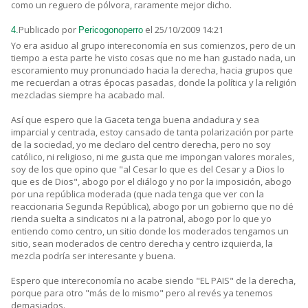
como un reguero de pólvora, raramente mejor dicho.
Publicado por
el 25/10/2009 14:21
4.
Pericogonoperro
Yo era asiduo al grupo intereconomía en sus comienzos, pero de un
tiempo a esta parte he visto cosas que no me han gustado nada, un
escoramiento muy pronunciado hacia la derecha, hacia grupos que
me recuerdan a otras épocas pasadas, donde la política y la religión
mezcladas siempre ha acabado mal.
Así que espero que la Gaceta tenga buena andadura y sea
imparcial y centrada, estoy cansado de tanta polarización por parte
de la sociedad, yo me declaro del centro derecha, pero no soy
católico, ni religioso, ni me gusta que me impongan valores morales,
soy de los que opino que "al Cesar lo que es del Cesar y a Dios lo
que es de Dios", abogo por el diálogo y no por la imposición, abogo
por una república moderada (que nada tenga que ver con la
reaccionaria Segunda República), abogo por un gobierno que no dé
rienda suelta a sindicatos ni a la patronal, abogo por lo que yo
entiendo como centro, un sitio donde los moderados tengamos un
sitio, sean moderados de centro derecha y centro izquierda, la
mezcla podría ser interesante y buena.
Espero que intereconomía no acabe siendo "EL PAIS" de la derecha,
porque para otro "más de lo mismo" pero al revés ya tenemos
demasiados.