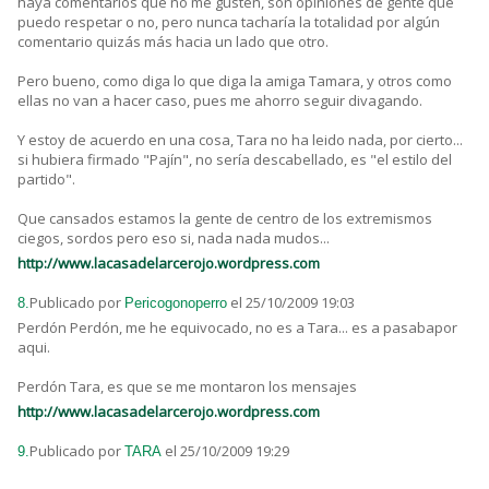
haya comentarios que no me gusten, son opiniones de gente que
puedo respetar o no, pero nunca tacharía la totalidad por algún
comentario quizás más hacia un lado que otro.
Pero bueno, como diga lo que diga la amiga Tamara, y otros como
ellas no van a hacer caso, pues me ahorro seguir divagando.
Y estoy de acuerdo en una cosa, Tara no ha leido nada, por cierto...
si hubiera firmado "Pajín", no sería descabellado, es "el estilo del
partido".
Que cansados estamos la gente de centro de los extremismos
ciegos, sordos pero eso si, nada nada mudos...
http://www.lacasadelarcerojo.wordpress.com
Publicado por
el 25/10/2009 19:03
8.
Pericogonoperro
Perdón Perdón, me he equivocado, no es a Tara... es a pasabapor
aqui.
Perdón Tara, es que se me montaron los mensajes
http://www.lacasadelarcerojo.wordpress.com
Publicado por
el 25/10/2009 19:29
9.
TARA