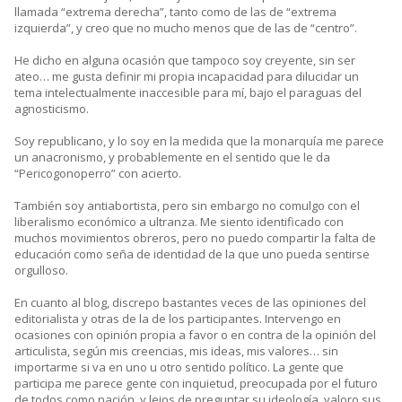
llamada “extrema derecha”, tanto como de las de “extrema
izquierda”, y creo que no mucho menos que de las de “centro”.
He dicho en alguna ocasión que tampoco soy creyente, sin ser
ateo… me gusta definir mi propia incapacidad para dilucidar un
tema intelectualmente inaccesible para mí, bajo el paraguas del
agnosticismo.
Soy republicano, y lo soy en la medida que la monarquía me parece
un anacronismo, y probablemente en el sentido que le da
“Pericogonoperro” con acierto.
También soy antiabortista, pero sin embargo no comulgo con el
liberalismo económico a ultranza. Me siento identificado con
muchos movimientos obreros, pero no puedo compartir la falta de
educación como seña de identidad de la que uno pueda sentirse
orgulloso.
En cuanto al blog, discrepo bastantes veces de las opiniones del
editorialista y otras de la de los participantes. Intervengo en
ocasiones con opinión propia a favor o en contra de la opinión del
articulista, según mis creencias, mis ideas, mis valores… sin
importarme si va en uno u otro sentido político. La gente que
participa me parece gente con inquietud, preocupada por el futuro
de todos como nación, y lejos de preguntar su ideología, valoro sus