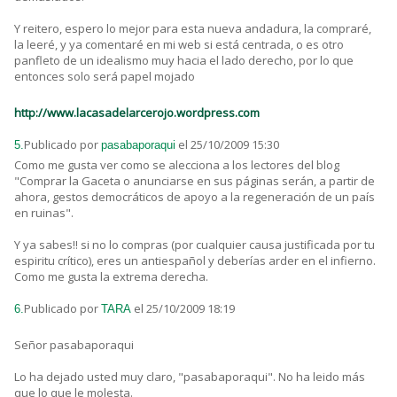
Y reitero, espero lo mejor para esta nueva andadura, la compraré,
la leeré, y ya comentaré en mi web si está centrada, o es otro
panfleto de un idealismo muy hacia el lado derecho, por lo que
entonces solo será papel mojado
http://www.lacasadelarcerojo.wordpress.com
Publicado por
el 25/10/2009 15:30
5.
pasabaporaqui
Como me gusta ver como se alecciona a los lectores del blog
"Comprar la Gaceta o anunciarse en sus páginas serán, a partir de
ahora, gestos democráticos de apoyo a la regeneración de un país
en ruinas".
Y ya sabes!! si no lo compras (por cualquier causa justificada por tu
espiritu crítico), eres un antiespañol y deberías arder en el infierno.
Como me gusta la extrema derecha.
Publicado por
el 25/10/2009 18:19
6.
TARA
Señor pasabaporaqui
Lo ha dejado usted muy claro, "pasabaporaqui". No ha leido más
que lo que le molesta.