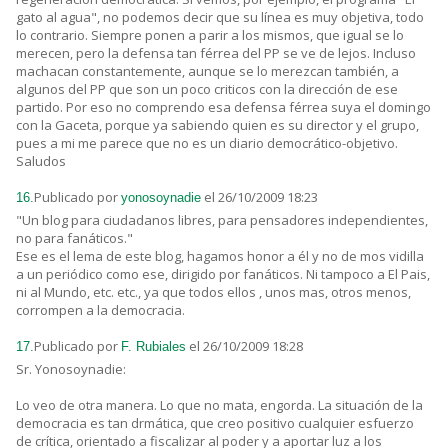
gato al agua", no podemos decir que su línea es muy objetiva, todo
lo contrario. Siempre ponen a parir a los mismos, que igual se lo
merecen, pero la defensa tan férrea del PP se ve de lejos. Incluso
machacan constantemente, aunque se lo merezcan también, a
algunos del PP que son un poco criticos con la dirección de ese
partido. Por eso no comprendo esa defensa férrea suya el domingo
con la Gaceta, porque ya sabiendo quien es su director y el grupo,
pues a mi me parece que no es un diario democrático-objetivo.
Saludos
Publicado por
el 26/10/2009 18:23
16.
yonosoynadie
"Un blog para ciudadanos libres, para pensadores independientes,
no para fanáticos."
Ese es el lema de este blog, hagamos honor a él y no de mos vidilla
a un periódico como ese, dirigido por fanáticos. Ni tampoco a El Pais,
ni al Mundo, etc. etc., ya que todos ellos , unos mas, otros menos,
corrompen a la democracia.
Publicado por
el 26/10/2009 18:28
17.
F. Rubiales
Sr. Yonosoynadie:
Lo veo de otra manera. Lo que no mata, engorda. La situación de la
democracia es tan drmática, que creo positivo cualquier esfuerzo
de crítica, orientado a fiscalizar al poder y a aportar luz a los