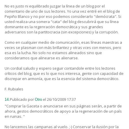
No es justo ni equilibrado juzgar la línea de un blog por el
comentario de uno de sus lectores. Yo una vez entré en el blog de
Pepiño Blanco y no por eso podemos considerarlo "demócrata". Si
usted realiza una somera "cata" del blog descubrirá que su línea
dominante es la regenración democrática y sus grandes
adversarios son la partitocracia (sin excepciones) y la corrupción.
Como en cualquier medio de comunicación, esas líneas maestras a
veces se plasman con más brillantez y otras vces con menos, pero
esa es la lucha. No solo no estamos alineados sino que
consideramos que alinearse es alienarse.
Un cordial saludo y espero seguir contandole entre los lectores
críticos del blog, que es lo que nos interesa, gente con capacidad de
discrepar en armonía, que es la esencia del sistema democrático.
F. Rubiales
Publicado por
el 26/10/2009 17:37
14.
Otro
"Comprar la Gaceta o anunciarse en sus páginas serán, a partir de
ahora, gestos democráticos de apoyo a la regeneración de un país
en ruinas. "
No lancemos las campanas al vuelo. ;-) Conservar la ilusión por la