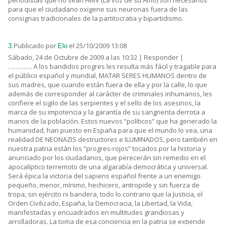
periodistas que no sean HMV (La voz de su Amo) son necesarios
para que el ciudadano oxigene sus neuronas fuera de las
consignas tradicionales de la partitocratia y bipartidismo.
Publicado por
el 25/10/2009 13:08
3.
Elo
Sábado, 24 de Octubre de 2009 a las 10:32 | Responder |
…………. A los bandidos progres les resulta más fácil y tragable para
el público español y mundial, MATAR SERES HUMANOS dentro de
sus madres, que cuando están fuera de ella y por la calle, lo que
además de corresponder al carácter de criminales inhumanos, les
confiere el sigilo de las serpientes y el sello de los asesinos, la
marca de su impotencia y la garantía de su sangrienta derrota a
manos de la población. Estos nuevos “políticos” que ha generado la
humanidad, han puesto en España para que el mundo lo vea, una
realidad DE NEONAZIS destructores e ILUMINADOS, pero también en
nuestra patria están los “progres-rojos” tocados por la historia y
anunciado por los ciudadanos, que perecerán sin remedio en el
apocalíptico terremoto de una algarabía democrática y universal.
Será épica la victoria del sapiens español frente a un enemigo
pequeño, menor, mínimo, hechicero, antropide y sin fuerza de
tropa, sin ejército ni bandera, todo lo contrario que la Justicia, el
Orden Civilizado, España, la Democracia, la Libertad, la Vida,
manifestadas y encuadrados en multitudes grandiosas y
arrolladoras. La toma de esa conciencia en la patria se extiende