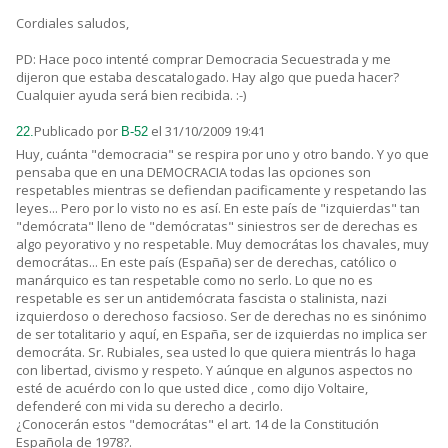
Cordiales saludos,
PD: Hace poco intenté comprar Democracia Secuestrada y me
dijeron que estaba descatalogado. Hay algo que pueda hacer?
Cualquier ayuda será bien recibida. :-)
Publicado por
el 31/10/2009 19:41
22.
B-52
Huy, cuánta "democracia" se respira por uno y otro bando. Y yo que
pensaba que en una DEMOCRACIA todas las opciones son
respetables mientras se defiendan pacificamente y respetando las
leyes... Pero por lo visto no es así. En este país de "izquierdas" tan
"demócrata" lleno de "demócratas" siniestros ser de derechas es
algo peyorativo y no respetable. Muy democrátas los chavales, muy
democrátas... En este país (España) ser de derechas, católico o
manárquico es tan respetable como no serlo. Lo que no es
respetable es ser un antidemócrata fascista o stalinista, nazi
izquierdoso o derechoso facsioso. Ser de derechas no es sinónimo
de ser totalitario y aquí, en España, ser de izquierdas no implica ser
democráta. Sr. Rubiales, sea usted lo que quiera mientrás lo haga
con libertad, civismo y respeto. Y aúnque en algunos aspectos no
esté de acuérdo con lo que usted dice , como dijo Voltaire,
defenderé con mi vida su derecho a decirlo.
¿Conocerán estos "democrátas" el art. 14 de la Constitución
Española de 1978?.