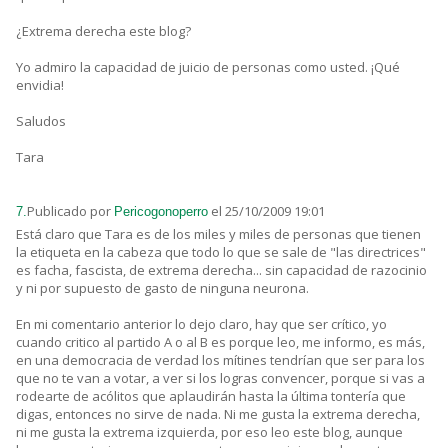
¿Extrema derecha este blog?
Yo admiro la capacidad de juicio de personas como usted. ¡Qué
envidia!
Saludos
Tara
Publicado por
el 25/10/2009 19:01
7.
Pericogonoperro
Está claro que Tara es de los miles y miles de personas que tienen
la etiqueta en la cabeza que todo lo que se sale de "las directrices"
es facha, fascista, de extrema derecha... sin capacidad de razocinio
y ni por supuesto de gasto de ninguna neurona.
En mi comentario anterior lo dejo claro, hay que ser crítico, yo
cuando critico al partido A o al B es porque leo, me informo, es más,
en una democracia de verdad los mítines tendrían que ser para los
que no te van a votar, a ver si los logras convencer, porque si vas a
rodearte de acólitos que aplaudirán hasta la última tontería que
digas, entonces no sirve de nada. Ni me gusta la extrema derecha,
ni me gusta la extrema izquierda, por eso leo este blog, aunque