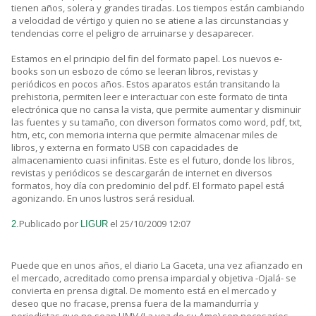
tienen años, solera y grandes tiradas. Los tiempos están cambiando
a velocidad de vértigo y quien no se atiene a las circunstancias y
tendencias corre el peligro de arruinarse y desaparecer.
Estamos en el principio del fin del formato papel. Los nuevos e-
books son un esbozo de cómo se leeran libros, revistas y
periódicos en pocos años. Estos aparatos están transitando la
prehistoria, permiten leer e interactuar con este formato de tinta
electrónica que no cansa la vista, que permite aumentar y disminuir
las fuentes y su tamaño, con diverson formatos como word, pdf, txt,
htm, etc, con memoria interna que permite almacenar miles de
libros, y externa en formato USB con capacidades de
almacenamiento cuasi infinitas. Este es el futuro, donde los libros,
revistas y periódicos se descargarán de internet en diversos
formatos, hoy día con predominio del pdf. El formato papel está
agonizando. En unos lustros será residual.
Publicado por
el 25/10/2009 12:07
2.
LIGUR
Puede que en unos años, el diario La Gaceta, una vez afianzado en
el mercado, acreditado como prensa imparcial y objetiva -Ojalá- se
convierta en prensa digital. De momento está en el mercado y
deseo que no fracase, prensa fuera de la mamandurría y