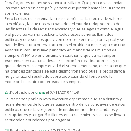
España, antes un héroe y ahora un villano. Que pronto se cambian
las chaquetas en este país y ahora que pintan bastos las urgencias
son extremas.
Pero la crisis del sistema, la crisis económica, la moral y de valores,
la ecológica, la que nos han pasado del mundo todopoderoso de
las finanzas, la de recursos escasos y que se agotan como el agua
o el petroleo van ha deslucir a todos estos señores llamados
políticos y que son los que viven de representar al gran capital y se
han de llevar una buena torta pues el problema no se tapa con una
editorial ni con un nuevo periódico en manos de los mismos de
siempre. Al PP le viene encima un cuatrienio que va ha romper
esquemas en cuanto a desastres económicos, financieros,... y es
que la derecha siempre envidió el sueño americano, ese sueño que
ha grandes zancadas se esta desmorronando pues la propaganda
no garantiza el resultado sobre todo cuando el fondo solo lo
manejan los cuatro poderosos de siempre.
Publicado por
el 07/11/2010 11:59
27.
grana
Felictaciones por la nueva aventura esperemos que sea distinto y
nos enteremos de lo que se guisa dentro de los conclaves de estos
politicos que es la verguenza de medio mundo de escandalos y
corrupciones y tengan 5 millones en la calle mientras ellos se llevan
cantidades abundantes por engañar
Publicado por
el 17/12/2010 17:44
28.
paque