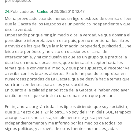
por supuesto.
Publicado por
el 23/06/2010 12:47
24.
Carlos
Me ha provocado cuando menos un ligero esbozo de sonrisa el leer
que la Gaceta de los Negocios es un periódico independiente y que
dice la verdad.
Empezando por que ningún medio dice la verdad, ya que domina el
periodismo interpretativo en este país, por no mencionar los filtros
a través de los que fluye la información: propiedad, publicidad... , he
leído este periódico y he visto en ocasiones el canal de
Intereconomía, y mi conclusión es que es un grupo que practica la
diatriba en muchas ocasiones, que orienta al receptor hacia los
temas que le conviene al medio, y que por supuesto, el receptor va
a recibir con los brazos abiertos. Esto lo he podido comprobar en
numerosas portadas de La Gaceta, que se desvía hacia temas que
son transcendentes para ellos y sus acólitos.
En cuanto a la calidad periodística de la Gaceta, el haber visto ayer
un titular en el que se incluía una coma me da que pensar...
En fin, ahora surgirán todas los típicos diciendo que soy socialista,
que si ZP esto que si ZP lo otro... No soy del PP ni del PSOE, tampoco
anarquista ni sindicalista, simplemente me gusta pensar
independientemente y me informo por los medios de todos los
signos políticos, y a través de otras fuentes no tan sesgadas.