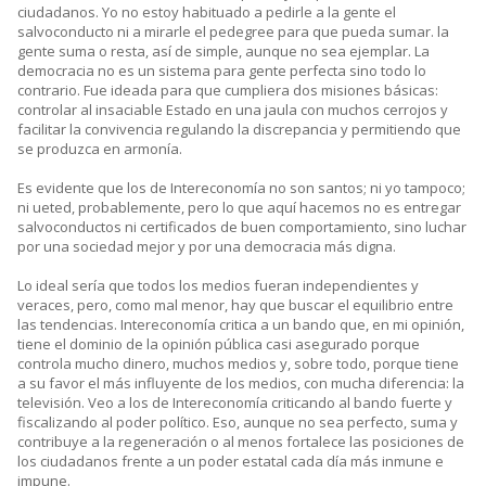
ciudadanos. Yo no estoy habituado a pedirle a la gente el
salvoconducto ni a mirarle el pedegree para que pueda sumar. la
gente suma o resta, así de simple, aunque no sea ejemplar. La
democracia no es un sistema para gente perfecta sino todo lo
contrario. Fue ideada para que cumpliera dos misiones básicas:
controlar al insaciable Estado en una jaula con muchos cerrojos y
facilitar la convivencia regulando la discrepancia y permitiendo que
se produzca en armonía.
Es evidente que los de Intereconomía no son santos; ni yo tampoco;
ni ueted, probablemente, pero lo que aquí hacemos no es entregar
salvoconductos ni certificados de buen comportamiento, sino luchar
por una sociedad mejor y por una democracia más digna.
Lo ideal sería que todos los medios fueran independientes y
veraces, pero, como mal menor, hay que buscar el equilibrio entre
las tendencias. Intereconomía critica a un bando que, en mi opinión,
tiene el dominio de la opinión pública casi asegurado porque
controla mucho dinero, muchos medios y, sobre todo, porque tiene
a su favor el más influyente de los medios, con mucha diferencia: la
televisión. Veo a los de Intereconomía criticando al bando fuerte y
fiscalizando al poder político. Eso, aunque no sea perfecto, suma y
contribuye a la regeneración o al menos fortalece las posiciones de
los ciudadanos frente a un poder estatal cada día más inmune e
impune.