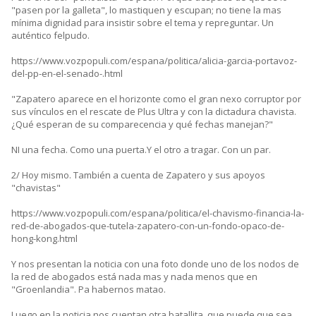
"pasen por la galleta", lo mastiquen y escupan; no tiene la mas
mínima dignidad para insistir sobre el tema y repreguntar. Un
auténtico felpudo.
https://www.vozpopuli.com/espana/politica/alicia-garcia-portavoz-
del-pp-en-el-senado-.html
"Zapatero aparece en el horizonte como el gran nexo corruptor por
sus vínculos en el rescate de Plus Ultra y con la dictadura chavista.
¿Qué esperan de su comparecencia y qué fechas manejan?"
NI una fecha. Como una puerta.Y el otro a tragar. Con un par.
2/ Hoy mismo. También a cuenta de Zapatero y sus apoyos
"chavistas"
https://www.vozpopuli.com/espana/politica/el-chavismo-financia-la-
red-de-abogados-que-tutela-zapatero-con-un-fondo-opaco-de-
hong-kong.html
Y nos presentan la noticia con una foto donde uno de los nodos de
la red de abogados está nada mas y nada menos que en
"Groenlandia". Pa habernos matao.
Luego en la noticia nos cuentan otra batallita, que puede que sea