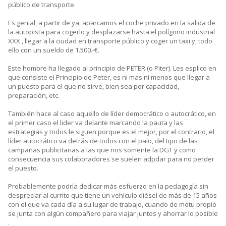
público de transporte
Es genial, a partir de ya, aparcamos el coche privado en la salida de
la autopista para cogerlo y desplazarse hasta el polígono industrial
XXX , llegar a la ciudad en transporte público y coger un taxi y, todo
ello con un sueldo de 1.500.-€.
Este hombre ha llegado al principio de PETER (o Piter). Les esplico en
que consiste el Principio de Peter, es ni mas ni menos que llegar a
un puesto para el que no sirve, bien sea por capacidad,
preparación, etc.
También hace al caso aquello de líder democrático o autocrático, en
el primer caso el lider va delante marcando la pauta y las
estrategias y todos le siguen porque es el mejor, por el contrario, el
líder autocrático va detrás de todos con el palo, del tipo de las
campañas publicitarias a las que nos somente la DGT y como
consecuencia sus colaboradores se suelen adpdar para no perder
el puesto.
Probablemente podría dedicar más esfuerzo en la pedagogía sin
despreciar al currito que tiene un vehículo diésel de más de 15 años
con el que va cada día a su lugar de trabajo, cuando de motu propio
se junta con algún compañero para viajar juntos y ahorrar lo posible
.