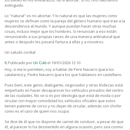
los bebés en los embarazos. No a abortar. Si no, nos habríamos
extinguido.
Lo "natural" es no abortar. Y lo natural es que las mujeres como
mujeres se definan como la pareja del género humano que trae a la
descendencia al mundo. Y aunque puedan hacer otras muchas
cosas, incluso mejor que los hombres. Si renuncian a eso están
renunciando a sus propias raices de una manera antinatural que
antes o después les pasará factura a ellas y a nosotros.
Un saludo cordial
Publicado por
el 19/01/2026 12:10
6.
Un Culé
Hoy, si me lo permiten, voy a hablar de Pere Navarro (para los
catalanes) y, Pedro Navarro (para los que hablamos en castellano.
Pues bien, este genio, dialogante, negociador y otras lindezas está
empeñado en hacer desaparecer los vehículos privados del centro
de las ciudades. No se si es por ideología que está de moda o por
circular con mayor comodidad los vehículos oficiales que estos
tienen patente de corso y no dejan de circular, además con chofer
como es el caso de quien nos ocupa.
Se dice de él que no dispone de carnet de conducir, a pesar de que
él, al parecer lo ha desmentido en alguna ocasión, pero sea coomo