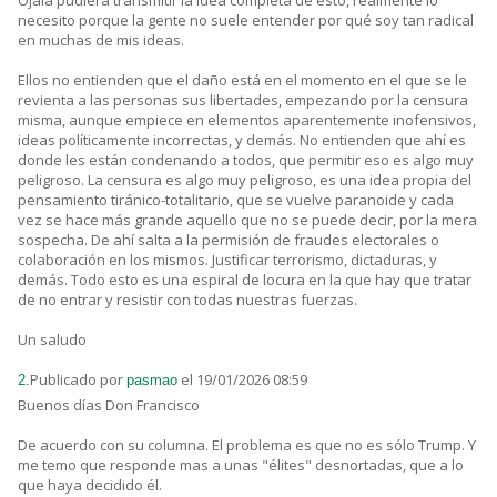
Ojalá pudiera transmitir la idea completa de esto, realmente lo
necesito porque la gente no suele entender por qué soy tan radical
en muchas de mis ideas.
Ellos no entienden que el daño está en el momento en el que se le
revienta a las personas sus libertades, empezando por la censura
misma, aunque empiece en elementos aparentemente inofensivos,
ideas políticamente incorrectas, y demás. No entienden que ahí es
donde les están condenando a todos, que permitir eso es algo muy
peligroso. La censura es algo muy peligroso, es una idea propia del
pensamiento tiránico-totalitario, que se vuelve paranoide y cada
vez se hace más grande aquello que no se puede decir, por la mera
sospecha. De ahí salta a la permisión de fraudes electorales o
colaboración en los mismos. Justificar terrorismo, dictaduras, y
demás. Todo esto es una espiral de locura en la que hay que tratar
de no entrar y resistir con todas nuestras fuerzas.
Un saludo
Publicado por
el 19/01/2026 08:59
2.
pasmao
Buenos días Don Francisco
De acuerdo con su columna. El problema es que no es sólo Trump. Y
me temo que responde mas a unas "élites" desnortadas, que a lo
que haya decidido él.