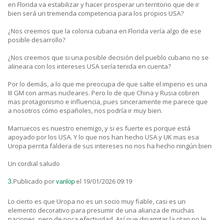
en Florida va estabilizar y hacer prosperar un territorio que de ir
bien será un tremenda competencia para los propios USA?
¿Nos creemos que la colonia cubana en Florida vería algo de ese
posible desarrollo?
¿Nos creemos que si una posible decisión del pueblo cubano no se
alineara con los intereses USA sería tenida en cuenta?
Por lo demás, a lo que me preocupa de que salte el imperio es una
III GM con armas nucleares. Pero lo de que China y Rusia cobren
mas protagonismo e influencia, pues sinceramente me parece que
a nosotros cómo españoles, nos podría ir muy bien.
Marruecos es nuestro enemigo, y si es fuerte es porque está
apoyado por los USA. Y lo que nos han hecho USA y UK mas esa
Uropa perrita faldera de sus intereses no nos ha hecho ningún bien
Un cordial saludo
Publicado por
el 19/01/2026 09:19
3.
vanlop
Lo cierto es que Uropa no es un socio muy fiable, casi es un
elemento decorativo para presumir de una alianza de muchas
naciones, pero de poca efectividad. Así que dinamitar la otan no le