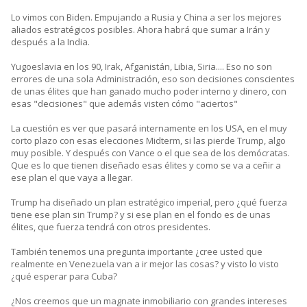
Lo vimos con Biden. Empujando a Rusia y China a ser los mejores
aliados estratégicos posibles. Ahora habrá que sumar a Irán y
después a la India.
Yugoeslavia en los 90, Irak, Afganistán, Libia, Siria.... Eso no son
errores de una sola Administración, eso son decisiones conscientes
de unas élites que han ganado mucho poder interno y dinero, con
esas "decisiones" que además visten cómo "aciertos"
La cuestión es ver que pasará internamente en los USA, en el muy
corto plazo con esas elecciones Midterm, si las pierde Trump, algo
muy posible. Y después con Vance o el que sea de los demócratas.
Que es lo que tienen diseñado esas élites y como se va a ceñir a
ese plan el que vaya a llegar.
Trump ha diseñado un plan estratégico imperial, pero ¿qué fuerza
tiene ese plan sin Trump? y si ese plan en el fondo es de unas
élites, que fuerza tendrá con otros presidentes.
También tenemos una pregunta importante ¿cree usted que
realmente en Venezuela van a ir mejor las cosas? y visto lo visto
¿qué esperar para Cuba?
¿Nos creemos que un magnate inmobiliario con grandes intereses