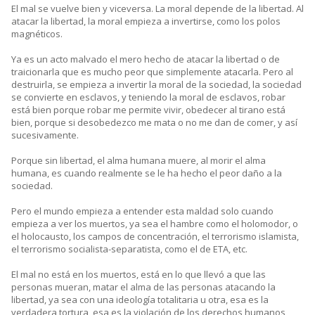
El mal se vuelve bien y viceversa. La moral depende de la libertad. Al
atacar la libertad, la moral empieza a invertirse, como los polos
magnéticos.
Ya es un acto malvado el mero hecho de atacar la libertad o de
traicionarla que es mucho peor que simplemente atacarla. Pero al
destruirla, se empieza a invertir la moral de la sociedad, la sociedad
se convierte en esclavos, y teniendo la moral de esclavos, robar
está bien porque robar me permite vivir, obedecer al tirano está
bien, porque si desobedezco me mata o no me dan de comer, y así
sucesivamente.
Porque sin libertad, el alma humana muere, al morir el alma
humana, es cuando realmente se le ha hecho el peor daño a la
sociedad.
Pero el mundo empieza a entender esta maldad solo cuando
empieza a ver los muertos, ya sea el hambre como el holomodor, o
el holocausto, los campos de concentración, el terrorismo islamista,
el terrorismo socialista-separatista, como el de ETA, etc.
El mal no está en los muertos, está en lo que llevó a que las
personas mueran, matar el alma de las personas atacando la
libertad, ya sea con una ideología totalitaria u otra, esa es la
verdadera tortura, esa es la violación de los derechos humanos