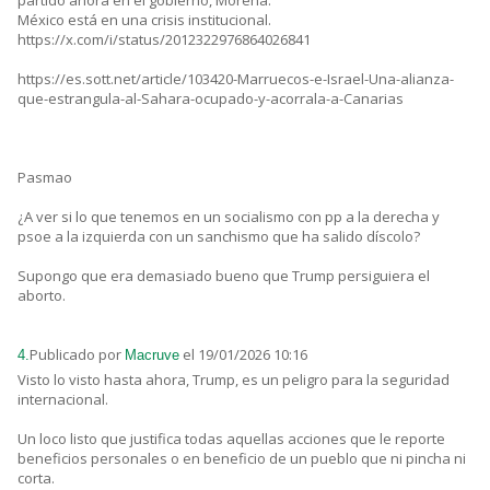
partido ahora en el gobierno, Morena.
México está en una crisis institucional.
https://x.com/i/status/2012322976864026841
https://es.sott.net/article/103420-Marruecos-e-Israel-Una-alianza-
que-estrangula-al-Sahara-ocupado-y-acorrala-a-Canarias
Pasmao
¿A ver si lo que tenemos en un socialismo con pp a la derecha y
psoe a la izquierda con un sanchismo que ha salido díscolo?
Supongo que era demasiado bueno que Trump persiguiera el
aborto.
Publicado por
el 19/01/2026 10:16
4.
Macruve
Visto lo visto hasta ahora, Trump, es un peligro para la seguridad
internacional.
Un loco listo que justifica todas aquellas acciones que le reporte
beneficios personales o en beneficio de un pueblo que ni pincha ni
corta.