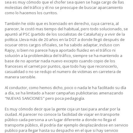
sea es muy cómodo que el chofer sea quien se haga cargo de llas
molestias del tráfico y él no se preocupe de buscar aparcamiento
como lo hacemos los curritos.
También he oído que es licenciado en derecho, cuya carrera, al
parecer, le costó mas tiempo del habitual, pero todo solucionado, se
apuntó al PSC (partido de los socialistas de Cataluña) y a vivir de la
política. Lleva más de 20 años en la DGT a donde llegó después de
ocuoar otros cargos oficiales, se ha sabido adaptar, incluso con
Rajoy, si bien no parece haya aportado fluidez en el tráfico ni
solución a la problemática del tráfico, siempre se ha mantenido a
base de no aportar nada nuevo excepto cuando copio de los
franceses el carnet por puntos, que todo hay que reconocerlo,
casualidad o no se redujo el numero de victimas en carretera de
manera sensible.
Al conductor, como hemos dicho, poco o nada le ha facilitado su día
a día, se ha limitado a hacer campañas publicitarias amenazando
"NUEVAS SANCIONES" pero poca pedagogía.
Es muy cómodo decir que la gente coja un taxi para andar por la
ciudad. Al parecer no conoce la facilidad de viajar en transporte
público cada persona a un lugar diferente a donde no llega el
transporte público, él podría dar ejemplo desplazándose en servicio
publico para llegar hasta su despacho en el que si hay servicio