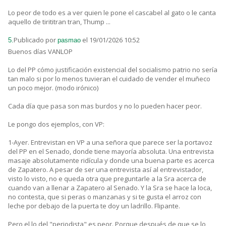
Lo peor de todo es a ver quien le pone el cascabel al gato o le canta
aquello de tirititran tran, Thump ...
Publicado por
el 19/01/2026 10:52
5.
pasmao
Buenos días VANLOP
Lo del PP cómo justificación existencial del socialismo patrio no sería
tan malo si por lo menos tuvieran el cuidado de vender el muñeco
un poco mejor. (modo irónico)
Cada día que pasa son mas burdos y no lo pueden hacer peor.
Le pongo dos ejemplos, con VP:
1-Ayer. Entrevistan en VP a una señora que parece ser la portavoz
del PP en el Senado, donde tiene mayoría absoluta. Una entrevista
masaje absolutamente ridícula y donde una buena parte es acerca
de Zapatero. A pesar de ser una entrevista así al entrevistador,
visto lo visto, no e queda otra que preguntarle a la Sra acerca de
cuando van a llenar a Zapatero al Senado. Y la Sra se hace la loca,
no contesta, que si peras o manzanas y si te gusta el arroz con
leche por debajo de la puerta te doy un ladrillo. Flipante.
Pero el lo del "periodista" es peor. Porque después de que se lo