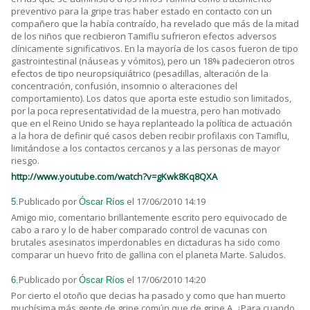
preventivo para la gripe tras haber estado en contacto con un
compañero que la había contraído, ha revelado que más de la mitad
de los niños que recibieron Tamiflu sufrieron efectos adversos
clínicamente significativos. En la mayoría de los casos fueron de tipo
gastrointestinal (náuseas y vómitos), pero un 18% padecieron otros
efectos de tipo neuropsiquiátrico (pesadillas, alteración de la
concentración, confusión, insomnio o alteraciones del
comportamiento). Los datos que aporta este estudio son limitados,
por la poca representatividad de la muestra, pero han motivado
que en el Reino Unido se haya replanteado la política de actuación
a la hora de definir qué casos deben recibir profilaxis con Tamiflu,
limitándose a los contactos cercanos y a las personas de mayor
riesgo.
http://www.youtube.com/watch?v=gKwk8Kq8QXA
Publicado por
el 17/06/2010 14:19
5.
Óscar Ríos
Amigo mio, comentario brillantemente escrito pero equivocado de
cabo a raro y lo de haber comparado control de vacunas con
brutales asesinatos imperdonables en dictaduras ha sido como
comparar un huevo frito de gallina con el planeta Marte. Saludos.
Publicado por
el 17/06/2010 14:20
6.
Óscar Ríos
Por cierto el otoño que decias ha pasado y como que han muerto
muchísima más gente de gripe común que de gripe A, ¿Para cuando