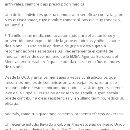
antivirales, siempre bajo prescripción medica.
Uno de los antivirales que ha demostrado ser eficaz contra la gripe
A es el Oseltamivir, cuyo nombre comercial, hoy día muy conocido,
es Tamiflu.
El Tamiflu es un medicamento autorizado para el tratamiento y
prevención post-exposición de la gripe en adultos y niños a partir
de un año. Su uso en la epidemia de gripe A está sujeto a
recomendaciones especiales. Así, recientemente el comité de
medicamentos de uso humano de la EMEA (Agencia Europea del
Medicamento) estableció que se pueda utilizar en niños menores
de un año.
Desde la OCU, y ante los mensajes a veces contradictorios que
lanzan los medios de comunicación, aconsejamos hacer un uso
responsable de este medicamento, dado el carácter generalmente
leve de la Gripe A: un uso no adecuado de Tamiflu a gran escala
puede contribuir a crear resistencias y, en último término, reducir su
eficacia.
Además, como cualquier medicamento, presenta efectos adversos.
Un reciente estudio llevado a cabo en tres escuelas del Reino Unido
en las que se administró a los niños Tamiflu como tratamiento