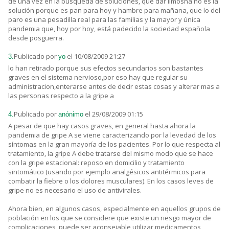
de una vez en la búsqueda de soluciones, que dar limosna no es la
solución porque es pan para hoy y hambre para mañana, que lo del
paro es una pesadilla real para las familias y la mayor y única
pandemia que, hoy por hoy, está padecido la sociedad española
desde posguerra.
Publicado por
el 10/08/2009 21:27
3.
yo
lo han retirado porque sus efectos secundarios son bastantes
graves en el sistema nervioso,por eso hay que regular su
administracion,enterarse antes de decir estas cosas y alterar mas a
las personas respecto a la gripe a
Publicado por
el 29/08/2009 01:15
4.
anónimo
A pesar de que hay casos graves, en general hasta ahora la
pandemia de gripe A se viene caracterizando por la levedad de los
síntomas en la gran mayoría de los pacientes. Por lo que respecta al
tratamiento, la gripe A debe tratarse del mismo modo que se hace
con la gripe estacional: reposo en domicilio y tratamiento
sintomático (usando por ejemplo analgésicos antitérmicos para
combatir la fiebre o los dolores musculares). En los casos leves de
gripe no es necesario el uso de antivirales.
Ahora bien, en algunos casos, especialmente en aquellos grupos de
población en los que se considere que existe un riesgo mayor de
complicaciones, puede ser aconsejable utilizar medicamentos