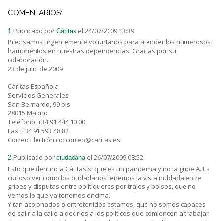
COMENTARIOS:
Publicado por
el 24/07/2009 13:39
1.
Cáritas
Precisamos urgentemente voluntarios para atender los numerosos
hambrientos en nuestras dependencias. Gracias por su
colaboración.
23 de julio de 2009
Cáritas Española
Servicios Generales
San Bernardo, 99 bis
28015 Madrid
Teléfono: +34 91 444 10 00
Fax: +34 91 593 48 82
Correo Electrónico: correo@caritas.es
Publicado por
el 26/07/2009 08:52
2.
ciudadana
Esto que denuncia Cáritas si que es un pandemia y no la gripe A. Es
curioso ver como los ciudadanos tenemos la vista nublada entre
gripes y disputas entre politiqueros por trajes y bolsos, que no
vemos lo que ya tenemos encima.
Y tan acojonados o entretenidos estamos, que no somos capaces
de salir a la calle a decirles a los políticos que comiencen a trabajar