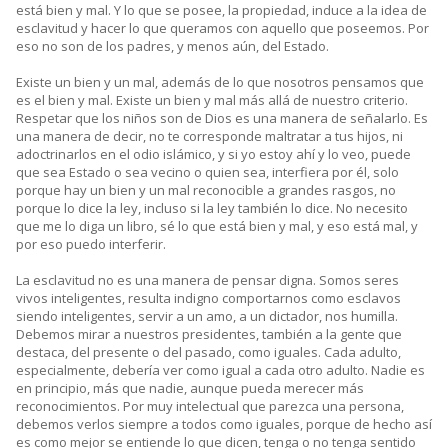
está bien y mal. Y lo que se posee, la propiedad, induce a la idea de
esclavitud y hacer lo que queramos con aquello que poseemos. Por
eso no son de los padres, y menos aún, del Estado.
Existe un bien y un mal, además de lo que nosotros pensamos que
es el bien y mal. Existe un bien y mal más allá de nuestro criterio.
Respetar que los niños son de Dios es una manera de señalarlo. Es
una manera de decir, no te corresponde maltratar a tus hijos, ni
adoctrinarlos en el odio islámico, y si yo estoy ahí y lo veo, puede
que sea Estado o sea vecino o quien sea, interfiera por él, solo
porque hay un bien y un mal reconocible a grandes rasgos, no
porque lo dice la ley, incluso si la ley también lo dice. No necesito
que me lo diga un libro, sé lo que está bien y mal, y eso está mal, y
por eso puedo interferir.
La esclavitud no es una manera de pensar digna. Somos seres
vivos inteligentes, resulta indigno comportarnos como esclavos
siendo inteligentes, servir a un amo, a un dictador, nos humilla.
Debemos mirar a nuestros presidentes, también a la gente que
destaca, del presente o del pasado, como iguales. Cada adulto,
especialmente, debería ver como igual a cada otro adulto. Nadie es
en principio, más que nadie, aunque pueda merecer más
reconocimientos. Por muy intelectual que parezca una persona,
debemos verlos siempre a todos como iguales, porque de hecho así
es como mejor se entiende lo que dicen, tenga o no tenga sentido