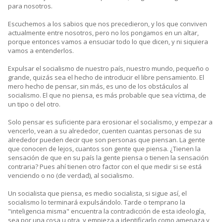
para nosotros.
Escuchemos a los sabios que nos precedieron, y los que conviven
actualmente entre nosotros, pero no los pongamos en un altar,
porque entonces vamos a ensuciar todo lo que dicen, y ni siquiera
vamos a entenderlos.
Expulsar el socialismo de nuestro país, nuestro mundo, pequeño o
grande, quizás sea el hecho de introducir el libre pensamiento. El
mero hecho de pensar, sin más, es uno de los obstáculos al
socialismo. El que no piensa, es más probable que sea víctima, de
un tipo o del otro.
Solo pensar es suficiente para erosionar el socialismo, y empezar a
vencerlo, vean a su alrededor, cuenten cuantas personas de su
alrededor pueden decir que son personas que piensan. La gente
que conocen de lejos, cuantos son gente que piensa. ¿Tienen la
sensación de que en su país la gente piensa o tienen la sensación
contraria? Pues ahí tienen otro factor con el que medir si se está
venciendo o no (de verdad), al socialismo.
Un socialista que piensa, es medio socialista, si sigue así, el
socialismo lo terminará expulsándolo. Tarde o temprano la
"inteligencia misma" encuentra la contradicción de esta ideología,
sea por una cosa u otra, y empieza a identificarlo como amenaza y