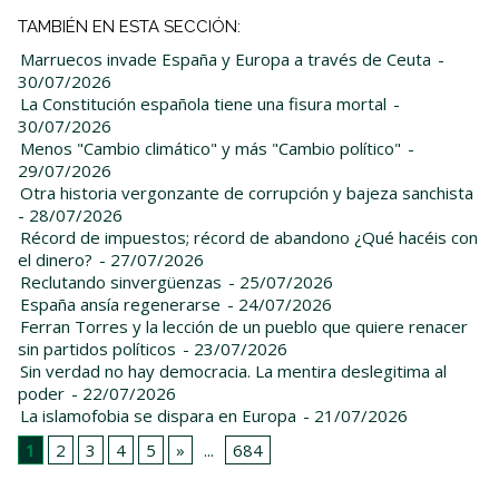
TAMBIÉN EN ESTA SECCIÓN:
Marruecos invade España y Europa a través de Ceuta
-
30/07/2026
La Constitución española tiene una fisura mortal
-
30/07/2026
Menos "Cambio climático" y más "Cambio político"
-
29/07/2026
Otra historia vergonzante de corrupción y bajeza sanchista
- 28/07/2026
Récord de impuestos; récord de abandono ¿Qué hacéis con
el dinero?
- 27/07/2026
Reclutando sinvergüenzas
- 25/07/2026
España ansía regenerarse
- 24/07/2026
Ferran Torres y la lección de un pueblo que quiere renacer
sin partidos políticos
- 23/07/2026
Sin verdad no hay democracia. La mentira deslegitima al
poder
- 22/07/2026
La islamofobia se dispara en Europa
- 21/07/2026
1
2
3
4
5
»
...
684