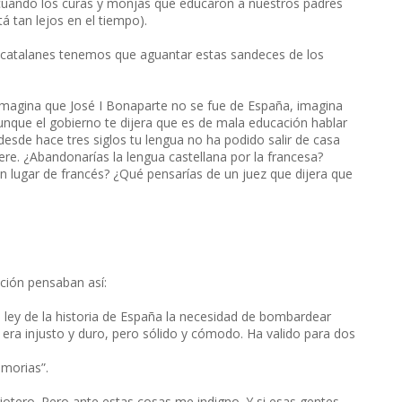
O cuando los curas y monjas que educaron a nuestros padres
tá tan lejos en el tiempo).
 catalanes tenemos que aguantar estas sandeces de los
Imagina que José I Bonaparte no se fue de España, imagina
unque el gobierno te dijera que es de mala educación hablar
esde hace tres siglos tu lengua no ha podido salir de casa
ere. ¿Abandonarías la lengua castellana por la francesa?
en lugar de francés? ¿Qué pensarías de un juez que dijera que
ción pensaban así:
ley de la historia de España la necesidad de bombardear
 era injusto y duro, pero sólido y cómodo. Ha valido para dos
emorias”.
riotero. Pero ante estas cosas me indigno. Y si esas gentes