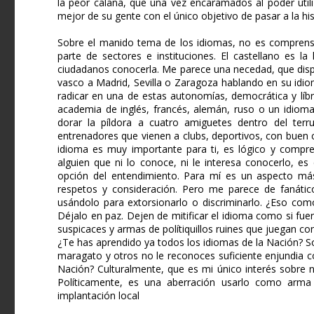
la peor calaña, que una vez encaramados al poder util
mejor de su gente con el único objetivo de pasar a la hi
Sobre el manido tema de los idiomas, no es comprensib
parte de sectores e instituciones. El castellano es l
ciudadanos conocerla. Me parece una necedad, que disp
vasco a Madrid, Sevilla o Zaragoza hablando en su idio
radicar en una de estas autonomías, democrática y líb
academia de inglés, francés, alemán, ruso o un idioma
dorar la píldora a cuatro amiguetes dentro del terru
entrenadores que vienen a clubs, deportivos, con buen 
idioma es muy importante para ti, es lógico y compren
alguien que ni lo conoce, ni le interesa conocerlo, e
opción del entendimiento. Para mí es un aspecto má
respetos y consideración. Pero me parece de fanátic
usándolo para extorsionarlo o discriminarlo. ¿Eso com
Déjalo en paz. Dejen de mitificar el idioma como si fuer
suspicaces y armas de polítiquillos ruines que juegan co
¿Te has aprendido ya todos los idiomas de la Nación? Sol
maragato y otros no le reconoces suficiente enjundia c
Nación? Culturalmente, que es mi único interés sobre 
Políticamente, es una aberración usarlo como arma r
implantación local