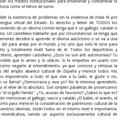
izan los medios institucionales para envenenar y contaminar lo
storia como el héroe de turno.
le la existencia de problemas sin la evidencia de mala fe por
a lengua oficial del Estado. Es derecho y deber de TODOS los
oniendo de un idioma común tenga que ir un gallego, catalán o
ma. Un castellano-hablante que por circunstancias se tenga que
remente decidirá si aprende el idioma autóctono o se va a una
 útil para andar por el mundo y no uno que solo le sirve para
ño y totalmente inútil fuera de él. Todos los deportistas y
criterio, aprenden castellano. ¿Esos no son anti autonomías? Tu
sible que lo ames y lo utilices. Si te empeñas en usarlo con
s como negarte al entendimiento, ya que conoces y rehúsas la
s del amplio abanico cultural de España y merece todos mis
os imponérselo a todo el que vive a tu lado, le guste o no,
o se llama? ¿Democracia y viva yo? No le interesa aprenderlo.
a el elixir de lo absoluto. Son simples pataletas de provincianos
n “el orgullo herido”. ¿Tú, acusas de fascismo? ¿Sabes lo que es?
o mencionas el gallego, vasco y catalán ¿El bable, el aranés, el
omo para merecer la consideración de patrimonio cultural de la
nuestros idiomas, están todos en el mismo nivel e importancia.
eivindicativa, siendo un aspecto exclusivamente cultural de