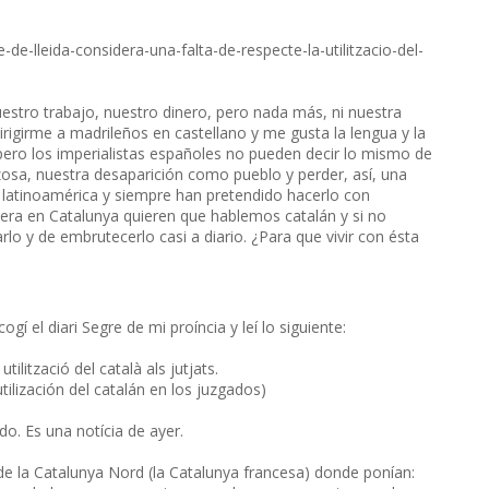
ge-de-lleida-considera-una-falta-de-respecte-la-utilitzacio-del-
estro trabajo, nuestro dinero, pero nada más, ni nuestra
rigirme a madrileños en castellano y me gusta la lengua y la
pero los imperialistas españoles no pueden decir lo mismo de
rzosa, nuestra desaparición como pueblo y perder, así, una
n latinoamérica y siempre han pretendido hacerlo con
iera en Catalunya quieren que hablemos catalán y si no
rlo y de embrutecerlo casi a diario. ¿Para que vivir con ésta
el diari Segre de mi proíncia y leí lo siguiente:
tilització del català als jutjats.
tilización del catalán en los juzgados)
do. Es una notícia de ayer.
 de la Catalunya Nord (la Catalunya francesa) donde ponían: