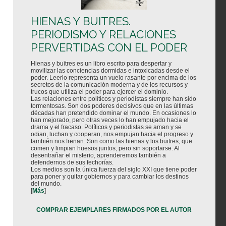
HIENAS Y BUITRES.
PERIODISMO Y RELACIONES
PERVERTIDAS CON EL PODER
Hienas y buitres es un libro escrito para despertar y
movilizar las conciencias dormidas e intoxicadas desde el
poder. Leerlo representa un vuelo rasante por encima de los
secretos de la comunicación moderna y de los recursos y
trucos que utiliza el poder para ejercer el dominio.
Las relaciones entre políticos y periodistas siempre han sido
tormentosas. Son dos poderes decisivos que en las últimas
décadas han pretendido dominar el mundo. En ocasiones lo
han mejorado, pero otras veces lo han empujado hacia el
drama y el fracaso. Políticos y periodistas se aman y se
odian, luchan y cooperan, nos empujan hacia el progreso y
también nos frenan. Son como las hienas y los buitres, que
comen y limpian huesos juntos, pero sin soportarse. Al
desentrañar el misterio, aprenderemos también a
defendernos de sus fechorías.
Los medios son la única fuerza del siglo XXI que tiene poder
para poner y quitar gobiernos y para cambiar los destinos
del mundo.
[
Más
]
COMPRAR EJEMPLARES FIRMADOS POR EL AUTOR