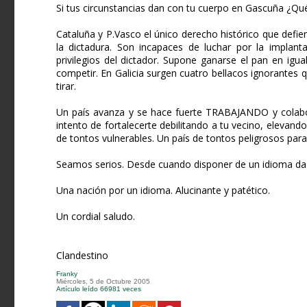
Si tus circunstancias dan con tu cuerpo en Gascuña ¿Qu
Cataluña y P.Vasco el único derecho histórico que defie
la dictadura. Son incapaces de luchar por la implan
privilegios del dictador. Supone ganarse el pan en ig
competir. En Galicia surgen cuatro bellacos ignorantes 
tirar.
Un país avanza y se hace fuerte TRABAJANDO y colabo
intento de fortalecerte debilitando a tu vecino, elevando
de tontos vulnerables. Un país de tontos peligrosos par
Seamos serios. Desde cuando disponer de un idioma da 
Una nación por un idioma. Alucinante y patético.
Un cordial saludo.
Clandestino
Franky
Miércoles, 5 de Octubre 2005
Artículo leído 66981 veces