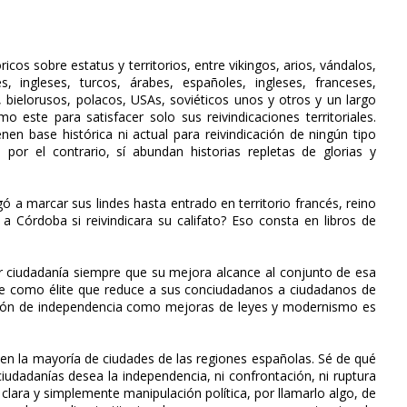
cos sobre estatus y territorios, entre vikingos, arios, vándalos,
 ingleses, turcos, árabes, españoles, ingleses, franceses,
, bielorusos, polacos, USAs, soviéticos unos y otros y un largo
o este para satisfacer solo sus reivindicaciones territoriales.
nen base histórica ni actual para reivindicación de ningún tipo
or el contrario, sí abundan historias repletas de glorias y
ó a marcar sus lindes hasta entrado en territorio francés, reino
 Córdoba si reivindicara su califato? Eso consta en libros de
er ciudadanía siempre que su mejora alcance al conjunto de esa
se como élite que reduce a sus conciudadanos a ciudadanos de
ción de independencia como mejoras de leyes y modernismo es
 en la mayoría de ciudades de las regiones españolas. Sé de qué
udadanías desea la independencia, ni confrontación, ni ruptura
, clara y simplemente manipulación política, por llamarlo algo, de