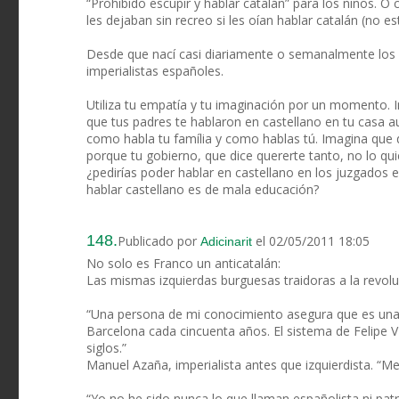
“Prohibido escupir y hablar catalán” para los niños. 
les dejaban sin recreo si les oían hablar catalán (no es
Desde que nací casi diariamente o semanalmente los
imperialistas españoles.
Utiliza tu empatía y tu imaginación por un momento. 
que tus padres te hablaron en castellano en tu casa a
como habla tu família y como hablas tú. Imagina que d
porque tu gobierno, que dice quererte tanto, no lo qui
¿pedirías poder hablar en castellano en los juzgados 
hablar castellano es de mala educación?
148.
Publicado por
el 02/05/2011 18:05
Adicinarit
No solo es Franco un anticatalán:
Las mismas izquierdas burguesas traidoras a la revolu
“Una persona de mi conocimiento asegura que es una 
Barcelona cada cincuenta años. El sistema de Felipe V
siglos.”
Manuel Azaña, imperialista antes que izquierdista. “M
“Yo no he sido nunca lo que llaman españolista ni pat