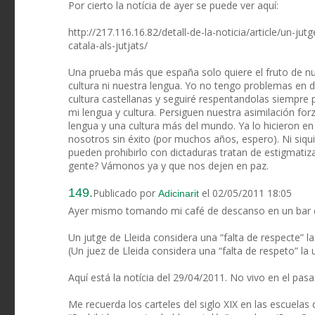
Por cierto la notícia de ayer se puede ver aquí:
http://217.116.16.82/detall-de-la-noticia/article/un-jut
catala-als-jutjats/
Una prueba más que españa solo quiere el fruto de nu
cultura ni nuestra lengua. Yo no tengo problemas en di
cultura castellanas y seguiré respentandolas siempre 
mi lengua y cultura. Persiguen nuestra asimilación fo
lengua y una cultura más del mundo. Ya lo hicieron e
nosotros sin éxito (por muchos años, espero). Ni siqu
pueden prohibirlo con dictaduras tratan de estigmatiza
gente? Vámonos ya y que nos dejen en paz.
149.
Publicado por
el 02/05/2011 18:05
Adicinarit
Ayer mismo tomando mi café de descanso en un bar cogí 
Un jutge de Lleida considera una “falta de respecte” la u
(Un juez de Lleida considera una “falta de respeto” la u
Aquí está la notícia del 29/04/2011. No vivo en el pasa
Me recuerda los carteles del siglo XIX en las escuelas