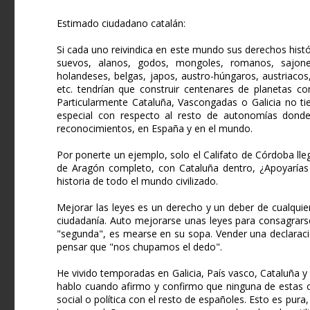
Estimado ciudadano catalán:
Si cada uno reivindica en este mundo sus derechos históri
suevos, alanos, godos, mongoles, romanos, sajones,
holandeses, belgas, japos, austro-húngaros, austriacos
etc. tendrían que construir centenares de planetas com
Particularmente Cataluña, Vascongadas o Galicia no tie
especial con respecto al resto de autonomías donde p
reconocimientos, en España y en el mundo.
Por ponerte un ejemplo, solo el Califato de Córdoba lleg
de Aragón completo, con Cataluña dentro, ¿Apoyarías a
historia de todo el mundo civilizado.
Mejorar las leyes es un derecho y un deber de cualqui
ciudadanía. Auto mejorarse unas leyes para consagrar
"segunda", es mearse en su sopa. Vender una declara
pensar que "nos chupamos el dedo".
He vivido temporadas en Galicia, País vasco, Cataluña y
hablo cuando afirmo y confirmo que ninguna de estas ci
social o política con el resto de españoles. Esto es pura