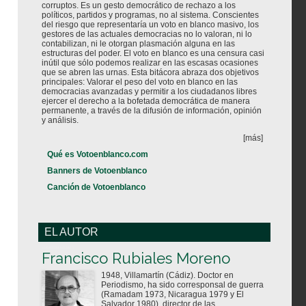
corruptos. Es un gesto democrático de rechazo a los
políticos, partidos y programas, no al sistema. Conscientes
del riesgo que representaría un voto en blanco masivo, los
gestores de las actuales democracias no lo valoran, ni lo
contabilizan, ni le otorgan plasmación alguna en las
estructuras del poder. El voto en blanco es una censura casi
inútil que sólo podemos realizar en las escasas ocasiones
que se abren las urnas. Esta bitácora abraza dos objetivos
principales: Valorar el peso del voto en blanco en las
democracias avanzadas y permitir a los ciudadanos libres
ejercer el derecho a la bofetada democrática de manera
permanente, a través de la difusión de información, opinión
y análisis.
[más]
Qué es Votoenblanco.com
Banners de Votoenblanco
Canción de Votoenblanco
EL AUTOR
Votoenblanco.com
Francisco Rubiales Moreno
1948, Villamartín (Cádiz). Doctor en
Periodismo, ha sido corresponsal de guerra
(Ramadam 1973, Nicaragua 1979 y El
Salvador 1980), director de las