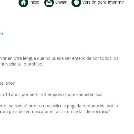
Inicio
Enviar
Versión para Imprimir
ro
itir en otra lengua que no pueda ser entendida por todos los
in! Nadie te lo prohibe.
tellano?
 con 14 años por pedir a 3 empresas que etiqueten sus
cierto, se rodará pronto una película pagada o producida por la
otros) para desenmascarar el fascismo de la "democracia"