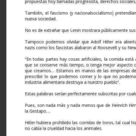
propuestas hoy llamadas progresista, derechos sociales, 
También, el fascismo (y nacionalsocialismo) pretendía
nueva sociedad.
No es de extrañar que Lenin mostrara públicamente sus 
Tampoco podemos olvidar que Adolf Hitler era abiertam
nazis como los fascistas alabaron al Roosevelt y su New D
“En todas partes hay cosas artificiales, la comida est
que se conserve más tiempo, o tenga mejor aspecto o 
que creamos… Estamos en manos de las empresas de al
prescribir lo que podemos comer y lo que no podem
industria alimentaria destruya a nuestro pueblo”.
Estas palabras serían perfectamente subscritas por cualqu
Pues, son nada más y nada menos que de Heinrich Himmle
la Gestapo….
Hitler hubiera prohibido las corridas de toros, tal cual
no cabía la crueldad hacia los animales.