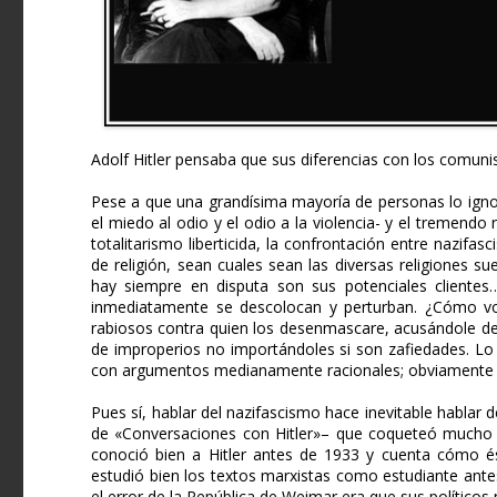
Adolf Hitler pensaba que sus diferencias con los comuni
Pese a que una grandísima mayoría de personas lo ignore
el miedo al odio y el odio a la violencia- y el tremend
totalitarismo liberticida, la confrontación entre nazi
de religión, sean cuales sean las diversas religiones s
hay siempre en disputa son sus potenciales clientes
inmediatamente se descolocan y perturban. ¿Cómo vo
rabiosos contra quien los desenmascare, acusándole de 
de improperios no importándoles si son zafiedades. Lo
con argumentos medianamente racionales; obviamente re
Pues sí, hablar del nazifascismo hace inevitable hablar 
de «Conversaciones con Hitler»– que coqueteó mucho 
conoció bien a Hitler antes de 1933 y cuenta cómo ést
estudió bien los textos marxistas como estudiante antes
el error de la República de Weimar era que sus políticos