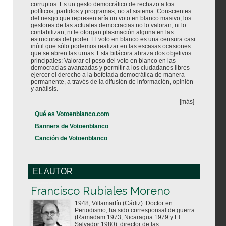
corruptos. Es un gesto democrático de rechazo a los
políticos, partidos y programas, no al sistema. Conscientes
del riesgo que representaría un voto en blanco masivo, los
gestores de las actuales democracias no lo valoran, ni lo
contabilizan, ni le otorgan plasmación alguna en las
estructuras del poder. El voto en blanco es una censura casi
inútil que sólo podemos realizar en las escasas ocasiones
que se abren las urnas. Esta bitácora abraza dos objetivos
principales: Valorar el peso del voto en blanco en las
democracias avanzadas y permitir a los ciudadanos libres
ejercer el derecho a la bofetada democrática de manera
permanente, a través de la difusión de información, opinión
y análisis.
[más]
Qué es Votoenblanco.com
Banners de Votoenblanco
Canción de Votoenblanco
EL AUTOR
Votoenblanco.com
Francisco Rubiales Moreno
1948, Villamartín (Cádiz). Doctor en
Periodismo, ha sido corresponsal de guerra
(Ramadam 1973, Nicaragua 1979 y El
Salvador 1980), director de las