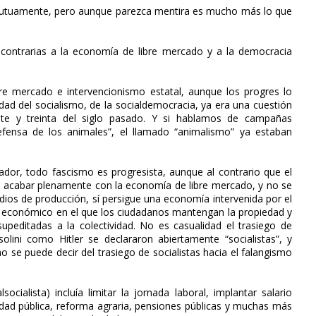
 mutuamente, pero aunque parezca mentira es mucho más lo que
 contrarias a la economía de libre mercado y a la democracia
re mercado e intervencionismo estatal, aunque los progres lo
d del socialismo, de la socialdemocracia, ya era una cuestión
nte y treinta del siglo pasado. Y si hablamos de campañas
efensa de los animales”, el llamado “animalismo” ya estaban
ador, todo fascismo es progresista, aunque al contrario que el
acabar plenamente con la economía de libre mercado, y no se
edios de producción, sí persigue una economía intervenida por el
co y económico en el que los ciudadanos mantengan la propiedad y
supeditadas a la colectividad. No es casualidad el trasiego de
solini como Hitler se declararon abiertamente “socialistas”, y
 se puede decir del trasiego de socialistas hacia el falangismo
cialista) incluía limitar la jornada laboral, implantar salario
nidad pública, reforma agraria, pensiones públicas y muchas más