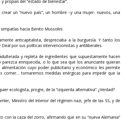
y propias del “estado de bienestar”.
n crear un “nuevo país”, un hombre –y una mujer- nuevos, una
simpatías hacia Benito Mussolini.
ente anticapitalista, despreciaba a la burguesía. Y tanto los
eal por sus políticas intervencionistas y antiliberales.
á adulterada y repleta de ingredientes que supuestamente hacen
parezca enriquecida, o lo que sea que los anunciante quieran
imentación cuyo poder publicitario y económico les permite
os comer… tomaremos medidas enérgicas para impedir que la
ier ecologista, progre, de la “izquierda alternativa” ¿Verdad?
r, Ministro del Interior del régimen nazi, jefe de las SS, y de
 hizo con la caza del zorro, afirmando que en su “nueva Alemania”