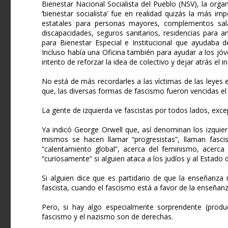
Bienestar Nacional Socialista del Pueblo (NSV), la org
‘bienestar socialista’ fue en realidad quizás la más im
estatales para personas mayores, complementos sala
discapacidades, seguros sanitarios, residencias para 
para Bienestar Especial e Institucional que ayudaba d
Incluso había una Oficina también para ayudar a los jó
intento de reforzar la idea de colectivo y dejar atrás el i
No está de más recordarles a las víctimas de las leyes
que, las diversas formas de fascismo fueron vencidas e
La gente de izquierda ve fascistas por todos lados, exc
Ya indicó George Orwell que, así denominan los izquier
mismos se hacen llamar “progresistas”, llaman fasci
“calentamiento global”, acerca del feminismo, acerc
“curiosamente” si alguien ataca a los judíos y al Estado d
Si alguien dice que es partidario de que la enseñanza 
fascista, cuando el fascismo está a favor de la enseñanza
Pero, si hay algo especialmente sorprendente (produc
fascismo y el nazismo son de derechas.