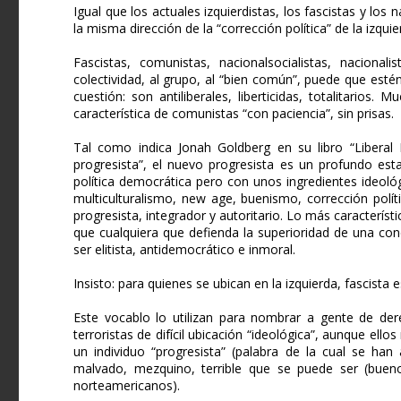
Igual que los actuales izquierdistas, los fascistas y los 
la misma dirección de la “corrección política” de la izqui
Fascistas, comunistas, nacionalsocialistas, nacional
colectividad, al grupo, al “bien común”, puede que est
cuestión: son antiliberales, liberticidas, totalitario
característica de comunistas “con paciencia”, sin prisas.
Tal como indica Jonah Goldberg en su libro “Liberal
progresista”, el nuevo progresista es un profundo est
política democrática pero con unos ingredientes ideológ
multiculturalismo, new age, buenismo, corrección polí
progresista, integrador y autoritario. Lo más característ
que cualquiera que defienda la superioridad de una co
ser elitista, antidemocrático e inmoral.
Insisto: para quienes se ubican en la izquierda, fascista
Este vocablo lo utilizan para nombrar a gente de de
terroristas de difícil ubicación “ideológica”, aunque ello
un individuo “progresista” (palabra de la cual se ha
malvado, mezquino, terrible que se puede ser (bueno
norteamericanos).