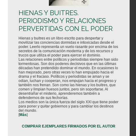
HIENAS Y BUITRES.
PERIODISMO Y RELACIONES
PERVERTIDAS CON EL PODER
Hienas y buitres es un libro escrito para despertar y
movilizar las conciencias dormidas e intoxicadas desde el
poder. Leerlo representa un vuelo rasante por encima de los
secretos de la comunicación moderna y de los recursos y
trucos que utiliza el poder para ejercer el dominio.
Las relaciones entre políticos y periodistas siempre han sido
tormentosas. Son dos poderes decisivos que en las últimas
décadas han pretendido dominar el mundo. En ocasiones lo
han mejorado, pero otras veces lo han empujado hacia el
drama y el fracaso. Políticos y periodistas se aman y se
odian, luchan y cooperan, nos empujan hacia el progreso y
también nos frenan. Son como las hienas y los buitres, que
comen y limpian huesos juntos, pero sin soportarse. Al
desentrañar el misterio, aprenderemos también a
defendernos de sus fechorías.
Los medios son la única fuerza del siglo XXI que tiene poder
para poner y quitar gobiernos y para cambiar los destinos
del mundo.
[
Más
]
COMPRAR EJEMPLARES FIRMADOS POR EL AUTOR