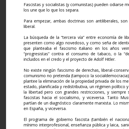
Fascistas y socialistas (y comunistas) pueden odiarse
los une que lo que los separa.
Para empezar, ambas doctrinas son antiliberales, son
liberal.
La búsqueda de la “tercera vía” entre economía de lib
presenten como algo novedoso, y como seña de identida
que planteaba el fascismo italiano en los años vei
“progresistas” contra el consumo de tabaco, o la “d
incluidos en el credo y el proyecto de Adolf Hitler.
No existe ningún fascismo de derechas, liberal-conserv
comunismo no pretenda (tampoco la socialdemocracia) 
plantee la eliminación de la propiedad privada de los m
estado, planificada y redistributiva, un régimen políti
la libertad pero con grandes restricciones, y siempre 
fascistas hacia el socialismo, y viceversa. Tanto Mus
partían de un diagnóstico claramente marxista. Lo mismo
en España, y viceversa.
El programa de gobierno fascista (también el nacionalso
mínimo interprofesional, enseñanza pública y laica, sa