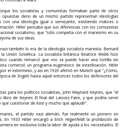
orque los socialistas y comunistas formaban parte de otros
s opuestas deno de un mismo partido representan ideologías
s con una ideología igual o semejante, existiendo matices o
rmación. Hitler pensaba que sus diferencias con los comunistas
 nacional socialismo, que “sólo competía con el marxismo en su
ayoría de sus ideas.
nazi también lo era de la ideología socialista marxista. Bernard
 la Unión Soviética. La socialista británica Beatrice Webb hizo
tico cuando remarcó que «no se puede hacer una tortilla sin
ista comenzó un programa eugenésico de esterilización. Hitler
o por el exterminio, y así en 1920 afirmó en Múnich que “¿Cómo,
a época de Engels hasta aquel entonces todos los defensores del
as para los políticos socialistas, John Maynard Keynes, que “el
ibro de Keynes El final del Laissez-Faire, y que podría servir
 que cuestionar de éste y mucho que aplaudir”.
lemanes, el partido nazi alemán, fue realmente un pionero en
. En 1933 Hitler encargó a Erich Hilgenfeldt la prohibición de
umiera en exclusiva toda la labor de ayuda a los necesitados. El