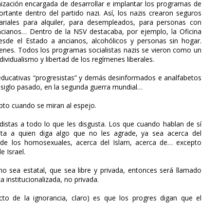
anización encargada de desarrollar e implantar los programas de
portante dentro del partido nazi. Así, los nazis crearon seguros
riales para alquiler, para desempleados, para personas con
ancianos… Dentro de la NSV destacaba, por ejemplo, la Oficina
esde el Estado a ancianos, alcohólicos y personas sin hogar.
venes. Todos los programas socialistas nazis se vieron como un
ndividualismo y libertad de los regímenes liberales.
 educativas “progresistas” y demás desinformados e analfabetos
l siglo pasado, en la segunda guerra mundial…
epto cuando se miran al espejo.
distas a todo lo que les disgusta. Los que cuando hablan de sí
sta a quien diga algo que no les agrade, ya sea acerca del
a de los homosexuales, acerca del Islam, acerca de… excepto
e Israel.
no sea estatal, que sea libre y privada, entonces será llamado
 institucionalizada, no privada.
to de la ignorancia, claro) es que los progres digan que el