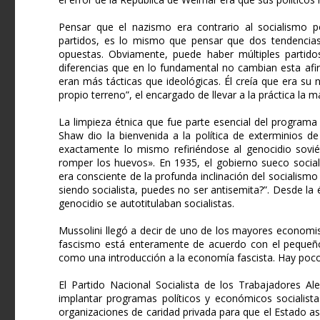
Pensar que el nazismo era contrario al socialismo p
partidos, es lo mismo que pensar que dos tendencia
opuestas. Obviamente, puede haber múltiples partido
diferencias que en lo fundamental no cambian esta afi
eran más tácticas que ideológicas. Él creía que era su
propio terreno”, el encargado de llevar a la práctica la m
La limpieza étnica que fue parte esencial del programa 
Shaw dio la bienvenida a la política de exterminios de
exactamente lo mismo refiriéndose al genocidio sovié
romper los huevos». En 1935, el gobierno sueco social
era consciente de la profunda inclinación del socialism
siendo socialista, puedes no ser antisemita?”. Desde l
genocidio se autotitulaban socialistas.
Mussolini llegó a decir de uno de los mayores economist
fascismo está enteramente de acuerdo con el pequeño l
como una introducción a la economía fascista. Hay poco
El Partido Nacional Socialista de los Trabajadores A
implantar programas políticos y económicos socialistas
organizaciones de caridad privada para que el Estado as