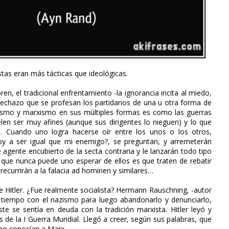
stas eran más tácticas que ideológicas.
n, el tradicional enfrentamiento -la ignorancia incita al miedo,
o rechazo que se profesan los partidarios de una u otra forma de
fascismo y marxismo en sus múltiples formas es como las guerras
uelen ser muy afines (aunque sus dirigentes lo nieguen) y lo que
… Cuando uno logra hacerse oír entre los unos o los otros,
y a ser igual que mi enemigo?, se preguntan, y arremeterán
agente encubierto de la secta contraria y le lanzarán todo tipo
 que nunca puede uno esperar de ellos es que traten de rebatir
currirán a la falacia ad hominen y similares…
de Hitler. ¿Fue realmente socialista? Hermann Rauschning, -autor
tiempo con el nazismo para luego abandonarlo y denunciarlo,
e se sentía en deuda con la tradición marxista. Hitler leyó y
 de la I Guerra Mundial. Llegó a creer, según sus palabras, que
 no conocían a Marx.