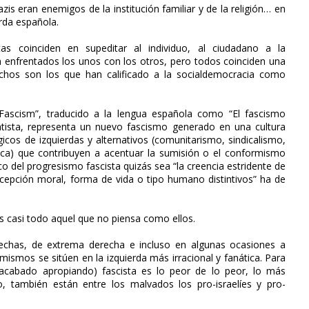
nazis eran enemigos de la institución familiar y de la religión… en
erda española.
istas coinciden en supeditar al individuo, al ciudadano a la
én enfrentados los unos con los otros, pero todos coinciden una
s. Muchos son los que han calificado a la socialdemocracia como
 Fascism”, traducido a la lengua española como “El fascismo
atista, representa un nuevo fascismo generado en una cultura
icos de izquierdas y alternativos (comunitarismo, sindicalismo,
tica) que contribuyen a acentuar la sumisión o el conformismo
ico del progresismo fascista quizás sea “la creencia estridente de
ncepción moral, forma de vida o tipo humano distintivos” ha de
 es casi todo aquel que no piensa como ellos.
rechas, de extrema derecha e incluso en algunas ocasiones a
s mismos se sitúen en la izquierda más irracional y fanática. Para
n acabado apropiando) fascista es lo peor de lo peor, lo más
, también están entre los malvados los pro-israelíes y pro-