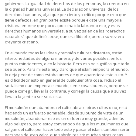
gobiernos, la igualdad de derechos de las personas, la creencia en
la dignidad humana universal. La declaración universal de los
derechos humanos, algo que por cierto yo critico porque creo que
tiene defectos, en gran parte existe porque existe una mayoría
cristiana enorme que poco a poco ha ido labrando eso, y esos
derechos humanos universales, a su vez salen de los "derechos
naturales" que definió Locke, que era filósofo, pero a su vez era
creyente cristiano.
En el mundo todas las ideas y también culturas distantes, están
interconectadas de alguna manera, y de varias posibles, en los
puntos coincidentes, o en la historia. Pero eso no significa que todo
sea bueno. Para mí está muy claro que el islam empeora el mundo,
lo deja peor de como estaba antes de que apareciera este culto. Y
es difícil decir esto en general de cualquier otra cosa. Incluso el
socialismo que empeora el mundo, tiene cosas buenas, porque se
puede corregir, llevar la contraria, y corregir la causa que a su vez
lleva a la gente a ser socialista.
El musulmán que abandona el culto, abrace otros cultos o no, está
haciendo un esfuerzo admirable, desde su punto de vista de un
musulmán, abandonar eso es un esfuerzo muy grande, además
algo peligroso, pero estoy convencido de que los musulmanes que
salgan del culto, por hacer todo esto y pasar el islam, también serán
personas de gran valor, que sabrán resistir muchas otras cosas