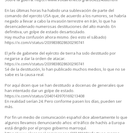
En las últimas horas ha habido una sublevación de parte del
comando del ejercito USA que, de acuerdo a los rumores, se habría
negado a llevar a cabo la invasión terrestre en Irán, lo que ha
desencadenado numerosas destituciones del alto mando. En
definitiva, un golpe de estado desarticulado.
Hay mucha confusión ahora mismo. (leo esto el sábado)
https://x.com/i/status/2039838028630290741
El jefe de gabinete del ejército de tierra ha sido destituido por
negarse a dar la orden de atacar.
https://x.com/i/status/2039838028630290741
Sé de la destitución, lo han publicado muchos medios, lo que no se
sabe es la causa real.
Por aquí dicen que se han destituido a docenas de generales que
han intentado dar un golpe de estado.
https://x.com/i/status/2040143970169213408
En realidad serían 24. Pero conforme pasen los días, pueden ser
más.
Por fin un medio de comunicación español dice abiertamente lo que
algunos llevamos denunciando años: el tráfico de hachís a Europa
está dirigido por el propio gobierno marroquí.