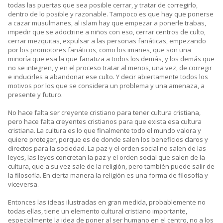
todas las puertas que sea posible cerrar, y tratar de corregirlo,
dentro de lo posible y razonable. Tampoco es que hay que ponerse
a cazar musulmanes, al islam hay que empezar a ponerle trabas,
impedir que se adoctrine a niños con eso, cerrar centros de culto,
cerrar mezquitas, expulsar a las personas fanáticas, empezando
por los promotores fanáticos, como los imanes, que son una
minoría que esa la que fanatiza a todos los demás, y los demás que
no se integren, y en el proceso tratar al menos, una vez, de corregir
e inducirles a abandonar ese culto. Y decir abiertamente todos los
motivos por los que se considera un problema y una amenaza, a
presente y futuro.
No hace falta ser creyente cristiano para tener cultura cristiana,
pero hace falta creyentes cristianos para que exista esa cultura
cristiana. La cultura es lo que finalmente todo el mundo valora y
quiere proteger, porque es de donde salen los beneficios claros y
directos para la sociedad. La paz y el orden social no salen de las
leyes, las leyes concretan la paz y el orden social que salen de la
cultura, que a su vez sale de la religión, pero también puede salir de
la filosofía. En cierta manera la religión es una forma de filosofía y
viceversa.
Entonces las ideas ilustradas en gran medida, probablemente no
todas ellas, tiene un elemento cultural cristiano importante,
especialmente la idea de poner al ser humano en el centro, no a los