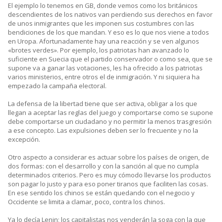
El ejemplo lo tenemos en GB, donde vemos como los británicos
descendientes de los nativos van perdiendo sus derechos en favor
de unos inmigrantes que les imponen sus costumbres con las
bendiciones de los que mandan. Y eso es lo que nos viene a todos
en Uropa. Afortunadamente hay una reacción y se ven algunos
«brotes verdes». Por ejemplo, los patriotas han avanzado lo
suficiente en Suecia que el partido conservador o como sea, que se
supone va a ganar las votaciones, les ha ofrecido a los patriotas
varios ministerios, entre otros el de inmigración. Y ni siquiera ha
empezado la campaña electoral.
La defensa de la libertad tiene que ser activa, obligar a los que
llegan a aceptar las reglas del juego y comportarse como se supone
debe comportarse un ciudadano y no permitir la menos trasgresión
a ese concepto. Las expulsiones deben ser lo frecuente y no la
excepción.
Otro aspecto a considerar es actuar sobre los países de origen, de
dos formas: con el desarrollo y con la sanción al que no cumpla
determinados criterios. Pero es muy cómodo llevarse los productos
son pagar lo justo y para eso poner tiranos que faciliten las cosas.
En ese sentido los chinos se están quedando con el negocio y
Occidente se limita a clamar, poco, contra los chinos.
Ya lo decía Lenin; los capitalistas nos venderán la soga con la que