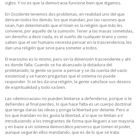
siglos. Y no es que la democracia funcione bien que digamos.
En Occidente tenemos dos problemas, en realidad uno del que
derivan todos los demás: los que mandan, por las razones que
sean, han determinado que el Islam es la religión que más les
conviene, por aquello de la sumisión. Tener a las masas sometidas,
sin derecho a decir nada, es el sueño de cualquier tirano y como
saben que el ser humano necesita pensar en la trascendencia, les
dan una religión que sirve para someter a todos.
El marxismo es lo mismo, pero sin la dimensión trascendente y ahí
es donde falla. Cuando se ha alcanzado la dictadura del
proletariado, la gente se pone a pensar y se da cuenta del vacío
existencial y se hacen preguntas que el sistema no puede
responder. Si se les da una religión, la gente satisface sus deseos
de espiritualidad y todo va bien.
Las «democracias» no pueden limitarse a defenderse, porque si te
defiendes al final pierdes, lo que hace falta es un cuerpo doctrinal
que tenga claras las ideas y ponga la libertad por delante. Pero a
los que mandan no les gusta la libertad, a´si que se limitan a ir
introduciendo a los inmigrantes de forma que lleguen a ser mayoría
y en base a un sistema democrático perverso que tomen el poder,
aunque seguirán ellos mandando, que es de lo que se trata.