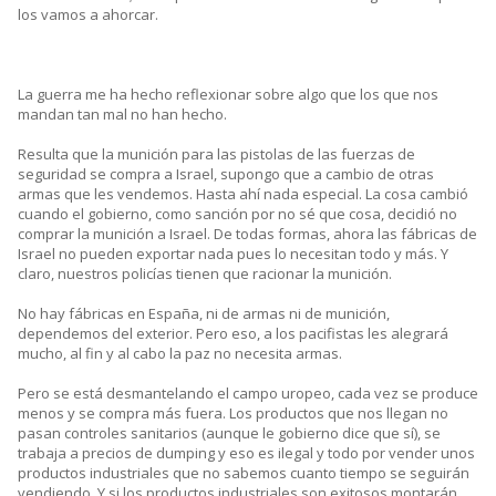
los vamos a ahorcar.
La guerra me ha hecho reflexionar sobre algo que los que nos
mandan tan mal no han hecho.
Resulta que la munición para las pistolas de las fuerzas de
seguridad se compra a Israel, supongo que a cambio de otras
armas que les vendemos. Hasta ahí nada especial. La cosa cambió
cuando el gobierno, como sanción por no sé que cosa, decidió no
comprar la munición a Israel. De todas formas, ahora las fábricas de
Israel no pueden exportar nada pues lo necesitan todo y más. Y
claro, nuestros policías tienen que racionar la munición.
No hay fábricas en España, ni de armas ni de munición,
dependemos del exterior. Pero eso, a los pacifistas les alegrará
mucho, al fin y al cabo la paz no necesita armas.
Pero se está desmantelando el campo uropeo, cada vez se produce
menos y se compra más fuera. Los productos que nos llegan no
pasan controles sanitarios (aunque le gobierno dice que sí), se
trabaja a precios de dumping y eso es ilegal y todo por vender unos
productos industriales que no sabemos cuanto tiempo se seguirán
vendiendo. Y si los productos industriales son exitosos montarán