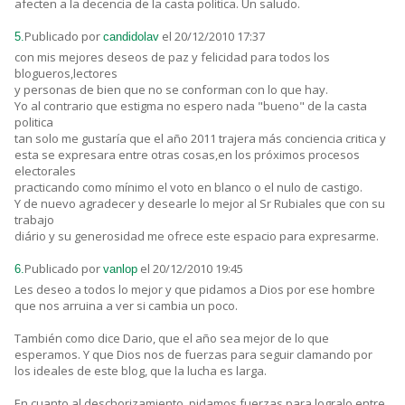
afecten a la decencia de la casta politica. Un saludo.
Publicado por
el 20/12/2010 17:37
5.
candidolav
con mis mejores deseos de paz y felicidad para todos los
blogueros,lectores
y personas de bien que no se conforman con lo que hay.
Yo al contrario que estigma no espero nada "bueno" de la casta
politica
tan solo me gustaría que el año 2011 trajera más conciencia critica y
esta se expresara entre otras cosas,en los próximos procesos
electorales
practicando como mínimo el voto en blanco o el nulo de castigo.
Y de nuevo agradecer y desearle lo mejor al Sr Rubiales que con su
trabajo
diário y su generosidad me ofrece este espacio para expresarme.
Publicado por
el 20/12/2010 19:45
6.
vanlop
Les deseo a todos lo mejor y que pidamos a Dios por ese hombre
que nos arruina a ver si cambia un poco.
También como dice Dario, que el año sea mejor de lo que
esperamos. Y que Dios nos de fuerzas para seguir clamando por
los ideales de este blog, que la lucha es larga.
En cuanto al deschorizamiento, pidamos fuerzas para logralo entre