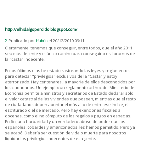
http://elhidalgoperdido.blogspot.com/
Publicado por
el 20/12/2010 09:11
2.
Rubén
Ciertamente, tenemos que conseguir, entre todos, que el año 2011
sea más decente y el único camino para conseguirlo es librarnos de
la "casta" indecente.
En los últimos días he estado rastreando las leyes y reglamentos
para detectar "privilegios" exclusivos de la "Casta" y estoy
aterrorizado. Hay centenares, la mayoría de ellos desconocidos por
los ciudadanos. Un ejemplo: un reglamento ad hoc del Ministerio de
Economía permite a ministros y secretarios de Estado declarar sólo
el valor catastral de las viviendas que poseen, mientras que el resto
de ciudadanos deben apuntar el más alto de entre ese índice, el
escriturado o el de mercado. Pero hay exenciones fiscales a
docenas, como el no cómputo de los regalos y pagos en especias.
En fin, una barbaridad y un verdadero abuso de poder que los
españoles, cobardes y amariconados, les hemos permitido. Pero ya
se acabó. Debería ser cuestión de vida o muerte para nosotros
liquidar los privilegios indecentes de esa gente.