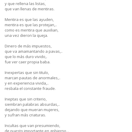
y que rellena las listas,
que van llenas de mentiras.
Mentira es que las ayuden,
mentira es que las protejan,..
como es mentira que auxilian,
una vez dieron la queja.
Dinero de más impuestos,
que va amamantando a pavas,..
que lo más duro vivido,.
fue ver caer propia baba.
Inexpertas que sin titulo,
marcan pautas de anormales,..
y en experiencia vivida,..
resbala el constante fraude.
Ineptas que sin criterio,
siembran palabras absurdas,..
dejando que mueran mujeres,
y sufran más criaturas.
Incultas que van presumiendo,
de puesto importante en gobierno,..