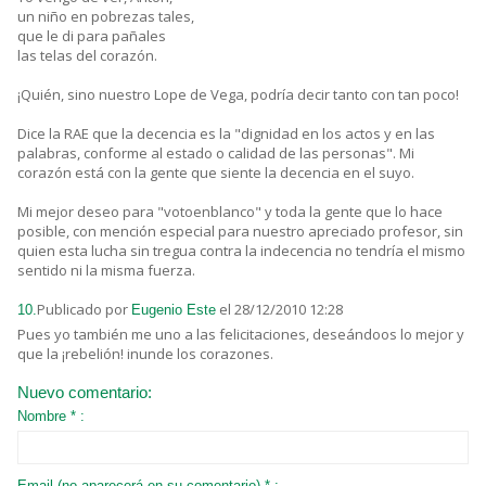
un niño en pobrezas tales,
que le di para pañales
las telas del corazón.
¡Quién, sino nuestro Lope de Vega, podría decir tanto con tan poco!
Dice la RAE que la decencia es la "dignidad en los actos y en las
palabras, conforme al estado o calidad de las personas". Mi
corazón está con la gente que siente la decencia en el suyo.
Mi mejor deseo para "votoenblanco" y toda la gente que lo hace
posible, con mención especial para nuestro apreciado profesor, sin
quien esta lucha sin tregua contra la indecencia no tendría el mismo
sentido ni la misma fuerza.
Publicado por
el 28/12/2010 12:28
10.
Eugenio Este
Pues yo también me uno a las felicitaciones, deseándoos lo mejor y
que la ¡rebelión! inunde los corazones.
Nuevo comentario:
Nombre * :
Email (no aparecerá en su comentario) * :