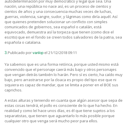
autodeterminación por muy democrático y legal que sea. Una
nación, una república no nace así, es un proceso de cientos y
cientos de años y una consecuencia muchas veces de luchas,
guerras, violencia, sangre, sudor, y lágrimas como diría aquél. Así
que quienes pretenden solucionar un conflicto con simples
comunicados de gobiernos, sea español o catalán, está
equivocado, demuestra así la torpeza que tienen (como dice el
escrito) que en el fondo se creen todos salvadores de la patria, sea
española o catalana.
Publicado por
el 21/12/2018 09:11
3.
vanlop
Ya sabemos que es una forma retórica, porque usted mismo está
convencido que el personaje caerá más bajo y otros personajes
que vengan detrás también lo harán. Pero sí es cierto, ha caído muy
bajo, pero arrastrarse por la cloaca es propio del tipo ese que ni
siquiera es capaz de mandar, que se limita a poner en el BOE sus
caprichos.
A estas alturas y teniendo en cuanta que algún asesor que sepa de
estas cosas tendrá, el pollo es consciente de lo que ha hecho. En
realidad y como leí hace unos días, es él que tiene sujetos a los
separatistas, que tienen que aguantarlo lo más posible porque
cualquier otro que venga será mucho peor para ellos.