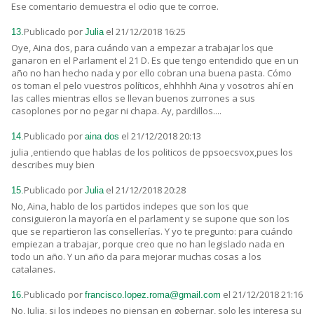
Ese comentario demuestra el odio que te corroe.
Publicado por
el 21/12/2018 16:25
13.
Julia
Oye, Aina dos, para cuándo van a empezar a trabajar los que
ganaron en el Parlament el 21 D. Es que tengo entendido que en un
año no han hecho nada y por ello cobran una buena pasta. Cómo
os toman el pelo vuestros políticos, ehhhhh Aina y vosotros ahí en
las calles mientras ellos se llevan buenos zurrones a sus
casoplones por no pegar ni chapa. Ay, pardillos....
Publicado por
el 21/12/2018 20:13
14.
aina dos
julia ,entiendo que hablas de los politicos de ppsoecsvox,pues los
describes muy bien
Publicado por
el 21/12/2018 20:28
15.
Julia
No, Aina, hablo de los partidos indepes que son los que
consiguieron la mayoría en el parlament y se supone que son los
que se repartieron las consellerías. Y yo te pregunto: para cuándo
empiezan a trabajar, porque creo que no han legislado nada en
todo un año. Y un año da para mejorar muchas cosas a los
catalanes.
Publicado por
el 21/12/2018 21:16
16.
francisco.lopez.roma@gmail.com
No, Julia, si los indepes no piensan en gobernar, solo les interesa su