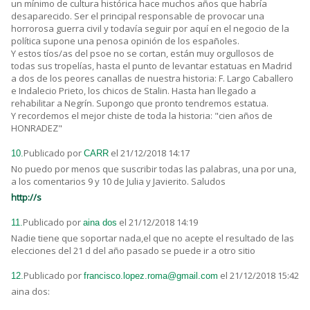
un mínimo de cultura histórica hace muchos años que habría
desaparecido. Ser el principal responsable de provocar una
horrorosa guerra civil y todavía seguir por aquí en el negocio de la
política supone una penosa opinión de los españoles.
Y estos tíos/as del psoe no se cortan, están muy orgullosos de
todas sus tropelías, hasta el punto de levantar estatuas en Madrid
a dos de los peores canallas de nuestra historia: F. Largo Caballero
e Indalecio Prieto, los chicos de Stalin. Hasta han llegado a
rehabilitar a Negrín. Supongo que pronto tendremos estatua.
Y recordemos el mejor chiste de toda la historia: "cien años de
HONRADEZ"
Publicado por
el 21/12/2018 14:17
10.
CARR
No puedo por menos que suscribir todas las palabras, una por una,
a los comentarios 9 y 10 de Julia y Javierito. Saludos
http://s
Publicado por
el 21/12/2018 14:19
11.
aina dos
Nadie tiene que soportar nada,el que no acepte el resultado de las
elecciones del 21 d del año pasado se puede ir a otro sitio
Publicado por
el 21/12/2018 15:42
12.
francisco.lopez.roma@gmail.com
aina dos: