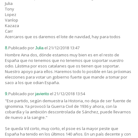
Julia
Tony
Lopez
Vanlop
Kazaza
Carr
Acercaros que os daremos el lote de navidad, hay para todos
Publicado por
el 21/12/2018 13:47
8.
Julia
Hombre Aina dos, dónde estamos muy bien es en el resto de
España que no tenemos que no tenemos que soportar vuestro
odio. Lástima por esos catalanes que os tienen que soportar.
Nuestro apoyo para ellos. Haremos todo lo posible en las próximas
elecciones para votar un gobierno fuerte que mande a tomar por
saco a los que odian España.
Publicado por
el 21/12/2018 13:54
9.
javierito
"Ese partido, según demuestra la Historia, no deja de ser fuente de
ignominia. Ya provocó la Guerra Civil de 1936 y ahora, con la
cobardía y la ambición descontrolada de Sánchez, puede llevarnos
de nuevo a la sangre."
Se queda Vd corto, muy corto, el psoe es la mayor peste que
España ha tenido en los últimos 140 años. En un país decente y con