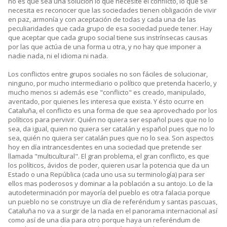
no es que sea una solución lo que necesite el conflicto, lo que se
necesita es reconocer que las sociedades tienen obligación de vivir
en paz, armonía y con aceptación de todas y cada una de las
peculiaridades que cada grupo de esa sociedad puede tener. Hay
que aceptar que cada grupo social tiene sus instrínsecas causas
por las que actúa de una forma u otra, y no hay que imponer a
nadie nada, ni el idioma ni nada.
Los conflictos entre grupos sociales no son fáciles de solucionar,
ninguno, por mucho intermediario o político que pretenda hacerlo, y
mucho menos si además ese "conflicto" es creado, manipulado,
aventado, por quienes les interesa que exista. Y ésto ocurre en
Cataluña, el conflicto es una forma de que sea aprovechado por los
políticos para pervivir. Quién no quiera ser español pues que no lo
sea, da igual, quien no quiera ser catalán y español pues que no lo
sea, quién no quiera ser catalán pues que no lo sea. Son aspectos
hoy en día intrancesdentes en una sociedad que pretende ser
llamada "multicultural". El gran problema, el gran conflicto, es que
los políticos, ávidos de poder, quieren usar la potencia que da un
Estado o una República (cada uno usa su terminología) para ser
ellos mas poderosos y dominar a la población a su antojo. Lo de la
autodeterminación por mayoría del pueblo es otra falacia porque
un pueblo no se construye un día de referéndum y santas pascuas,
Cataluña no va a surgir de la nada en el panorama internacional así
como así de una día para otro porque haya un referéndum de