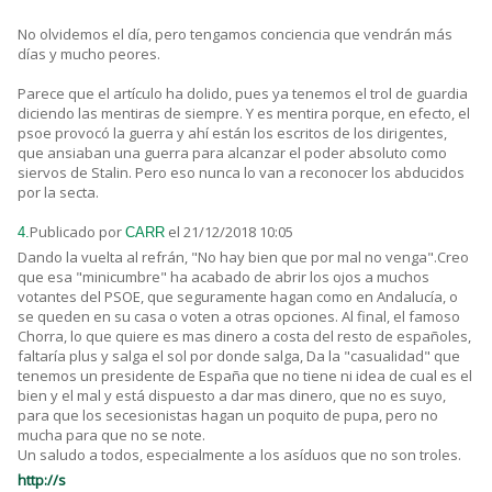
No olvidemos el día, pero tengamos conciencia que vendrán más
días y mucho peores.
Parece que el artículo ha dolido, pues ya tenemos el trol de guardia
diciendo las mentiras de siempre. Y es mentira porque, en efecto, el
psoe provocó la guerra y ahí están los escritos de los dirigentes,
que ansiaban una guerra para alcanzar el poder absoluto como
siervos de Stalin. Pero eso nunca lo van a reconocer los abducidos
por la secta.
Publicado por
el 21/12/2018 10:05
4.
CARR
Dando la vuelta al refrán, "No hay bien que por mal no venga".Creo
que esa "minicumbre" ha acabado de abrir los ojos a muchos
votantes del PSOE, que seguramente hagan como en Andalucía, o
se queden en su casa o voten a otras opciones. Al final, el famoso
Chorra, lo que quiere es mas dinero a costa del resto de españoles,
faltaría plus y salga el sol por donde salga, Da la "casualidad" que
tenemos un presidente de España que no tiene ni idea de cual es el
bien y el mal y está dispuesto a dar mas dinero, que no es suyo,
para que los secesionistas hagan un poquito de pupa, pero no
mucha para que no se note.
Un saludo a todos, especialmente a los asíduos que no son troles.
http://s