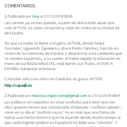
COMENTARIOS:
Publicado por
el 21/12/2018 08:43
1.
tony
Las caretas ya se han quitado, a partir de ahora todo aquel que
vote al PSOE, es votar corrupción y votar en contra de la Unidad de
de España.
Así que ya nadie se llame a engaño, el PSOE, desde Felipe
Gonzalez, siguiendo Zapatero y ahora Pedro Sánchez, han ido en
contra de los intereses de España, y abandonar a los catalanes que
se sienten españoles, a su suerte, el haber dejado la educación en
mano de loa NAZIO-NALISTAS, está dando sus frutos, el ODIO A
ESPAÑA, manipular la historia.
E inocular odio a los niños en Cataluña, es gracia al PSOE
http://capa@.es
Publicado por
el 21/12/2018 08:55
2.
francisco.lopez.roma@gmail.com
Los políticos son expertos en crear conflictos para decir que son
ellos quienes tienen que solucionarlo. El llamado "conflicto catalán",
como en su día el "conflicto vasco" no es más que una forma de
llamar a un hecho histórico que ha ocurrido desde mucho tiempo al
que cada régimen político en España le ha dado una "solución". Y