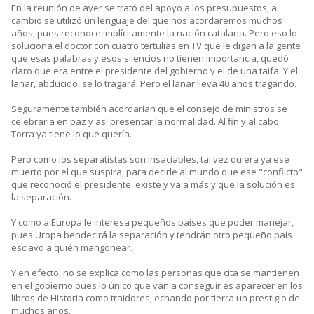
En la reunión de ayer se trató del apoyo a los presupuestos, a
cambio se utilizó un lenguaje del que nos acordaremos muchos
años, pues reconoce implícitamente la nación catalana. Pero eso lo
soluciona el doctor con cuatro tertulias en TV que le digan a la gente
que esas palabras y esos silencios no tienen importancia, quedó
claro que era entre el presidente del gobierno y el de una taifa. Y el
lanar, abducido, se lo tragará. Pero el lanar lleva 40 años tragando.
Seguramente también acordarían que el consejo de ministros se
celebraría en paz y así presentar la normalidad. Al fin y al cabo
Torra ya tiene lo que quería.
Pero como los separatistas son insaciables, tal vez quiera ya ese
muerto por el que suspira, para decirle al mundo que ese "conflicto"
que reconoció el presidente, existe y va a más y que la solución es
la separación.
Y como a Europa le interesa pequeños países que poder manejar,
pues Uropa bendecirá la separación y tendrán otro pequeño país
esclavo a quién mangonear.
Y en efecto, no se explica como las personas que cita se mantienen
en el gobierno pues lo único que van a conseguir es aparecer en los
libros de Historia como traidores, echando por tierra un prestigio de
muchos años.