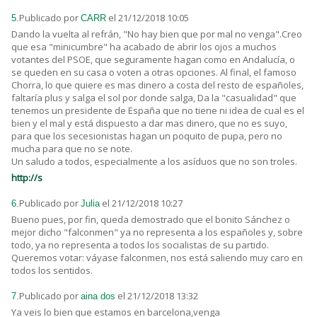
Publicado por
el 21/12/2018 10:05
5.
CARR
Dando la vuelta al refrán, "No hay bien que por mal no venga".Creo
que esa "minicumbre" ha acabado de abrir los ojos a muchos
votantes del PSOE, que seguramente hagan como en Andalucía, o
se queden en su casa o voten a otras opciones. Al final, el famoso
Chorra, lo que quiere es mas dinero a costa del resto de españoles,
faltaría plus y salga el sol por donde salga, Da la "casualidad" que
tenemos un presidente de España que no tiene ni idea de cual es el
bien y el mal y está dispuesto a dar mas dinero, que no es suyo,
para que los secesionistas hagan un poquito de pupa, pero no
mucha para que no se note.
Un saludo a todos, especialmente a los asíduos que no son troles.
http://s
Publicado por
el 21/12/2018 10:27
6.
Julia
Bueno pues, por fin, queda demostrado que el bonito Sánchez o
mejor dicho "falconmen" ya no representa a los españoles y, sobre
todo, ya no representa a todos los socialistas de su partido.
Queremos votar: váyase falconmen, nos está saliendo muy caro en
todos los sentidos.
Publicado por
el 21/12/2018 13:32
7.
aina dos
Ya veis lo bien que estamos en barcelona,venga