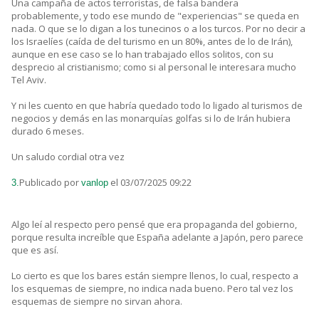
Una campaña de actos terroristas, de falsa bandera
probablemente, y todo ese mundo de "experiencias" se queda en
nada. O que se lo digan a los tunecinos o a los turcos. Por no decir a
los Israelíes (caída de del turismo en un 80%, antes de lo de Irán),
aunque en ese caso se lo han trabajado ellos solitos, con su
desprecio al cristianismo; como si al personal le interesara mucho
Tel Aviv.
Y ni les cuento en que habría quedado todo lo ligado al turismos de
negocios y demás en las monarquías golfas si lo de Irán hubiera
durado 6 meses.
Un saludo cordial otra vez
Publicado por
el 03/07/2025 09:22
3.
vanlop
Algo leí al respecto pero pensé que era propaganda del gobierno,
porque resulta increíble que España adelante a Japón, pero parece
que es así.
Lo cierto es que los bares están siempre llenos, lo cual, respecto a
los esquemas de siempre, no indica nada bueno. Pero tal vez los
esquemas de siempre no sirvan ahora.