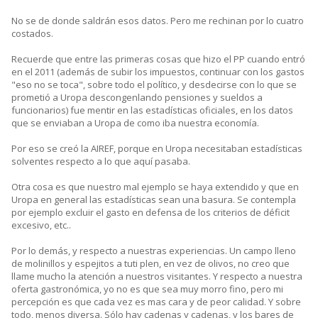
No se de donde saldrán esos datos. Pero me rechinan por lo cuatro
costados.
Recuerde que entre las primeras cosas que hizo el PP cuando entró
en el 2011 (además de subir los impuestos, continuar con los gastos
"eso no se toca", sobre todo el político, y desdecirse con lo que se
prometió a Uropa descongenlando pensiones y sueldos a
funcionarios) fue mentir en las estadísticas oficiales, en los datos
que se enviaban a Uropa de como iba nuestra economía.
Por eso se creó la AIREF, porque en Uropa necesitaban estadísticas
solventes respecto a lo que aquí pasaba.
Otra cosa es que nuestro mal ejemplo se haya extendido y que en
Uropa en general las estadísticas sean una basura. Se contempla
por ejemplo excluir el gasto en defensa de los criterios de déficit
excesivo, etc..
Por lo demás, y respecto a nuestras experiencias. Un campo lleno
de molinillos y espejitos a tuti plen, en vez de olivos, no creo que
llame mucho la atención a nuestros visitantes. Y respecto a nuestra
oferta gastronómica, yo no es que sea muy morro fino, pero mi
percepción es que cada vez es mas cara y de peor calidad. Y sobre
todo, menos diversa. Sólo hay cadenas y cadenas, y los bares de