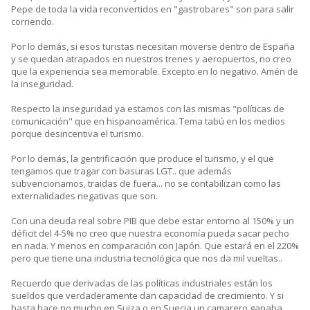
Pepe de toda la vida reconvertidos en "gastrobares" son para salir
corriendo.
Por lo demás, si esos turistas necesitan moverse dentro de España
y se quedan atrapados en nuestros trenes y aeropuertos, no creo
que la experiencia sea memorable. Excepto en lo negativo. Amén de
la inseguridad.
Respecto la inseguridad ya estamos con las mismas "políticas de
comunicación" que en hispanoamérica. Tema tabú en los medios
porque desincentiva el turismo.
Por lo demás, la gentrificación que produce el turismo, y el que
tengamos que tragar con basuras LGT.. que además
subvencionamos, traidas de fuera... no se contabilizan como las
externalidades negativas que son.
Con una deuda real sobre PIB que debe estar entorno al 150% y un
déficit del 4-5% no creo que nuestra economía pueda sacar pecho
en nada. Y menos en comparación con Japón. Que estará en el 220%
pero que tiene una industria tecnológica que nos da mil vueltas..
Recuerdo que derivadas de las políticas industriales están los
sueldos que verdaderamente dan capacidad de crecimiento. Y si
hasta hace no mucho en Suiza o en Suecia un camarero ganaba