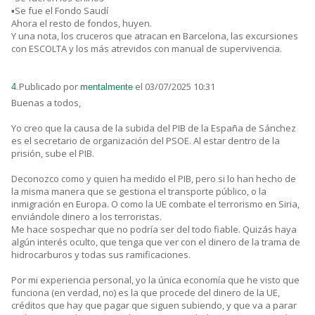
▪️Se fue el Fondo Saudí
Ahora el resto de fondos, huyen.
Y una nota, los cruceros que atracan en Barcelona, las excursiones
con ESCOLTA y los más atrevidos con manual de supervivencia.
Publicado por
el 03/07/2025 10:31
4.
mentalmente
Buenas a todos,
Yo creo que la causa de la subida del PIB de la España de Sánchez
es el secretario de organización del PSOE. Al estar dentro de la
prisión, sube el PIB.
Deconozco como y quien ha medido el PIB, pero si lo han hecho de
la misma manera que se gestiona el transporte público, o la
inmigración en Europa. O como la UE combate el terrorismo en Siria,
enviándole dinero a los terroristas.
Me hace sospechar que no podría ser del todo fiable. Quizás haya
algún interés oculto, que tenga que ver con el dinero de la trama de
hidrocarburos y todas sus ramificaciones.
Por mi experiencia personal, yo la única economía que he visto que
funciona (en verdad, no) es la que procede del dinero de la UE,
créditos que hay que pagar que siguen subiendo, y que va a parar