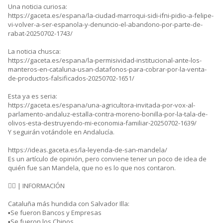
Una noticia curiosa:
https://gaceta.es/espana/la-ciudad-marroqui-sidi-ifni-pidio-a-felipe-
vi-volver-a-ser-espanola-y-denuncio-el-abandono-por-parte-de-
rabat-20250702-1743/
La noticia chusca:
https://gaceta.es/espana/la-permisividad-institucional-ante-los-
manteros-en-cataluna-usan-datafonos-para-cobrar-por-la-venta-
de-productos-falsificados-20250702-1651/
Esta ya es seria:
https://gaceta.es/espana/una-agricultora-invitada-por-vox-al-
parlamento-andaluz-estalla-contra-moreno-bonilla-por-la-tala-de-
olivos-esta-destruyendo-mi-economia-familiar-20250702-1639/
Y seguirán votándole en Andalucía.
https://ideas.gaceta.es/la-leyenda-de-san-mandela/
Es un artículo de opinión, pero conviene tener un poco de idea de
quién fue san Mandela, que no es lo que nos contaron.
🕵‍♂️ | INFORMACIÓN
Cataluña más hundida con Salvador Illa:
▪️Se fueron Bancos y Empresas
▪️Se fueron los Chinos