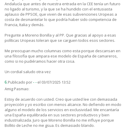
Andalucía que antes de nuestra entrada en la CEE tenía un futuro
no ligado al turismo, y la que se ha hundido con el entusiasta
aplauso de PPSOE, que viven de esas subvenciones Uropeas a
costa de desmantelar lo que podría haber sido competencia de
Francia, Italia y demás.
Pregunte a Moreno Bonilla y al PP. Que gracias al apoyo a esas
políticas Uropeas toleran que se carguen todos esos sectores.
Me preocupan mucho columnas como esta porque descansan en
una filosofía que ampara ese modelo de España de camareros,
como si no pudiéramos hacer otra cosa.
Un cordial saludo otra vez
Publicado por
el 03/07/2025 13:52
6.
- -
Amig Pasmao:
Estoy de acuerdo con usted. Creo que usted lee con demasiada
proyección y yo escribo con menos alcance. No defiendo en modo
alguno el modelo de los servicios en exclusividad. Me encantaría
una España equilibrada en sus sectores productivos y bien
industrializada. Juro que Moreno Bonilla no me influye porque
Bollito de Leche no me gsua. Es demasiado blando.