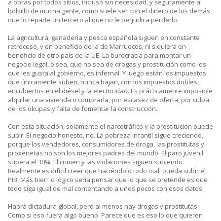
a obras por todos sitios, incluso sin necesidad, y seguramente al
bolsillo de mucha gente, como suele ser con el dinero de los demás
que lo reparte un tercero al que no le perjudica perderlo.
La agricultura, ganadería y pesca española siguen en constante
retroceso, y en beneficio de la de Marruecos, ni siquiera en
beneficio de otro país de la UE. La burocracia para montar un
negocio legal, o sea, que no sea de drogas y prostitución como los
que les gusta al gobierno, es infernal. Y luego están los impuestos
que únicamente suben, nunca bajan, con los impuestos dobles,
encubiertos en el diésel y la electricidad. Es prácticamente imposible
alquilar una vivienda o comprarla, por escasez de oferta, por culpa
de los okupas y falta de fomentar la construcción.
Con esta situación, solamente el narcotráfico y la prostitución puede
subir. El negocio honesto, no. La pobreza infantil sigue creciendo,
porque los vendedores, consumidores de droga, las prostitutas y
proxenetas no son los mejores padres del mundo. El paro juvenil
supera el 30%. El crimen y las violaciones siguen subiendo.
Realmente es difícil creer que haciéndolo todo mal, pueda subir el
PIB. Más bien lo lógico sería pensar que lo que se pretende es que
todo siga igual de mal contentando a unos pocos con esos datos.
Habrá dictadura global, pero al menos hay drogas y prostitutas.
Como si eso fuera algo bueno. Parece que es eso lo que quieren