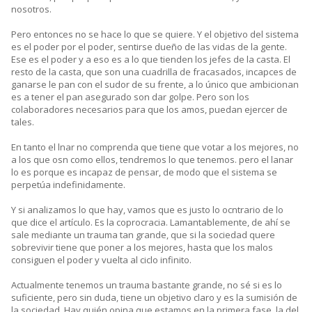
nosotros.
Pero entonces no se hace lo que se quiere. Y el objetivo del sistema
es el poder por el poder, sentirse dueño de las vidas de la gente.
Ese es el poder y a eso es a lo que tienden los jefes de la casta. El
resto de la casta, que son una cuadrilla de fracasados, incapces de
ganarse le pan con el sudor de su frente, a lo único que ambicionan
es a tener el pan asegurado son dar golpe. Pero son los
colaboradores necesarios para que los amos, puedan ejercer de
tales.
En tanto el lnar no comprenda que tiene que votar a los mejores, no
a los que osn como ellos, tendremos lo que tenemos. pero el lanar
lo es porque es incapaz de pensar, de modo que el sistema se
perpetúa indefinidamente.
Y si analizamos lo que hay, vamos que es justo lo ocntrario de lo
que dice el artículo. Es la coprocracia. Lamantablemente, de ahí se
sale mediante un trauma tan grande, que si la sociedad quere
sobrevivir tiene que poner a los mejores, hasta que los malos
consiguen el poder y vuelta al ciclo infinito.
Actualmente tenemos un trauma bastante grande, no sé si es lo
suficiente, pero sin duda, tiene un objetivo claro y es la sumisión de
la sociedad. Hay quién opina que estamos en la primera fase, la del