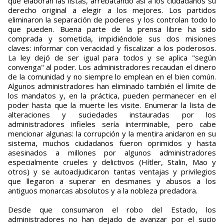
que elaboran las listas, arrebatando así a los ciudadanos su
derecho original a elegir a los mejores. Los partidos
eliminaron la separación de poderes y los controlan todo lo
que pueden. Buena parte de la prensa libre ha sido
comprada y sometida, impidiéndole sus dos misiones
claves: informar con veracidad y fiscalizar a los poderosos.
La ley dejó de ser igual para todos y se aplica "según
convenga" al poder. Los administradores recaudan el dinero
de la comunidad y no siempre lo emplean en el bien común.
Algunos administradores han eliminado también el límite de
los mandatos y, en la práctica, pueden permanecer en el
poder hasta que la muerte les visite. Enumerar la lista de
alteraciones y suciedades instauradas por los
administradores infieles sería interminable, pero cabe
mencionar algunas: la corrupción y la mentira anidaron en su
sistema, muchos ciudadanos fueron oprimidos y hasta
asesinados a millones por algunos administradores
especialmente crueles y delictivos (Hítler, Stalin, Mao y
otros) y se autoadjudicaron tantas ventajas y privilegios
que llegaron a superar en desmanes y abusos a los
antiguos monarcas absolutos y a la nobleza predadora.
Desde que consumaron el robo del Estado, los
administradores no han dejado de avanzar por el sucio