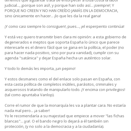
tenemos que aguantar trata de entorpecer a toda costa la labor
judicial..., ¡porque son así!, y porque han sido así... ¡siempre!; Y
PORQUE NO CREEN Y NO HAN CREÍDO JAMÁS EN LA DEMOCRACIA,
sino únicamente en hacer... ¡lo que les da la real gana!
¡Y como casi siempre lo consiguen!, pues..., ¡el esperpento continúa!
Y está vez quiero transmitir bien clara mi opinión: a esta gobierno de
degenerados e ineptos que soporta España lo único que parece
interesarle es el dinero fácil que se gana en la política, el poder (no
para hacer nada positivo, sino por pura vanidad), cumplir con su
agenda "satánica" y dejar España hecha un auténtico solar.
Y todo lo demás les importa, ¡un pepino!
Y estos desmanes como el del enlace solo pasan en España, con
esta casta política de completos inútiles, parásitos, criminales y
asquerosos tratando de manipularlo todo. ¡Y encima con privilegios!
(tal como apuntaba Vanlop).
Corre el rumor de que la monarquía les va a plantar cara. No estaría
nada mal pero... ¡a saber!
Yo le recomendaría a su majestad que empiece a mover "las fichas
blancas"... ¡ya!. O el bando negro lo dejará a él también sin
protección, (y no solo a la democracia y a la ciudadanía).