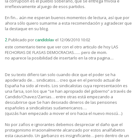
la corrupción es el pueblo soberano, que se entrega frívola e
irreflexivamente al juego de esos partidos.
En fin... aún me esperan buenos momentos de lectura, así que por
ahora sólo quiero sumarme a esta recomendación y agradecer que
la destaque en su blog.
Publicado por
el 12/06/2010 10:02
2.
candidolav
este comentario tiene que ver con el otro articulo de hoy LAS
FECHORIAS DE FLASAS DEMOCRACIAS....... pero de mom.
no aparece la posibilidad de insertarlo en la otra pagina....
De su texto difiero tan solo cuando dice que el poder se ha
apoderado de… sindicatos… creo que en el periodo actual de
España ha sido al revés. Los sindicalistas cuya representación es
una farsa, son los que “se han apropiado del gobierno” a través de
Candido/Chavez/Zarrias… entre otras está empezando a
descubrirse que Se han desviado dineros de las pensiones
españoles a sindicalistas sudamericanos….
(quizás han empezado a mover el oro hacia el nuevo moscú…)
No por zafios e ignorantes debemos despreciar el daño que el
protagonismo irracionalmente alcanzado por estos analfabetos
esta causando. Un garbanzo es insignificante… pero dentro de un