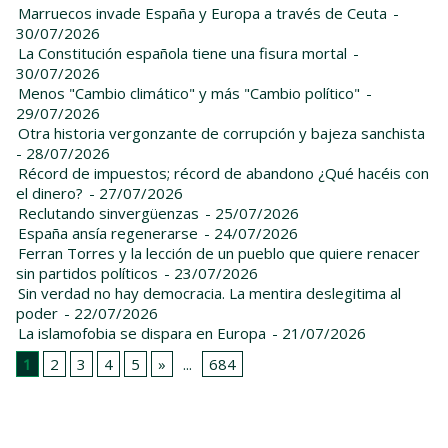
Marruecos invade España y Europa a través de Ceuta
-
30/07/2026
La Constitución española tiene una fisura mortal
-
30/07/2026
Menos "Cambio climático" y más "Cambio político"
-
29/07/2026
Otra historia vergonzante de corrupción y bajeza sanchista
- 28/07/2026
Récord de impuestos; récord de abandono ¿Qué hacéis con
el dinero?
- 27/07/2026
Reclutando sinvergüenzas
- 25/07/2026
España ansía regenerarse
- 24/07/2026
Ferran Torres y la lección de un pueblo que quiere renacer
sin partidos políticos
- 23/07/2026
Sin verdad no hay democracia. La mentira deslegitima al
poder
- 22/07/2026
La islamofobia se dispara en Europa
- 21/07/2026
1
2
3
4
5
»
...
684