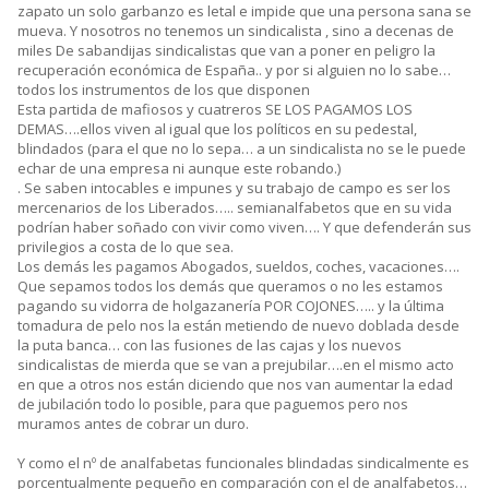
zapato un solo garbanzo es letal e impide que una persona sana se
mueva. Y nosotros no tenemos un sindicalista , sino a decenas de
miles De sabandijas sindicalistas que van a poner en peligro la
recuperación económica de España.. y por si alguien no lo sabe…
todos los instrumentos de los que disponen
Esta partida de mafiosos y cuatreros SE LOS PAGAMOS LOS
DEMAS….ellos viven al igual que los políticos en su pedestal,
blindados (para el que no lo sepa… a un sindicalista no se le puede
echar de una empresa ni aunque este robando.)
. Se saben intocables e impunes y su trabajo de campo es ser los
mercenarios de los Liberados….. semianalfabetos que en su vida
podrían haber soñado con vivir como viven…. Y que defenderán sus
privilegios a costa de lo que sea.
Los demás les pagamos Abogados, sueldos, coches, vacaciones….
Que sepamos todos los demás que queramos o no les estamos
pagando su vidorra de holgazanería POR COJONES….. y la última
tomadura de pelo nos la están metiendo de nuevo doblada desde
la puta banca… con las fusiones de las cajas y los nuevos
sindicalistas de mierda que se van a prejubilar….en el mismo acto
en que a otros nos están diciendo que nos van aumentar la edad
de jubilación todo lo posible, para que paguemos pero nos
muramos antes de cobrar un duro.
Y como el nº de analfabetas funcionales blindadas sindicalmente es
porcentualmente pequeño en comparación con el de analfabetos…