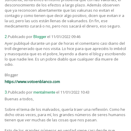
desconocimiento de los efectos a largo plazo. Además observen
que ya reconocen abiertamente que las vakunas no evitan el
contagio y como tienen que decir algo positivo, dicen que evitan ir a
la uci, pero las ucis están llenas de vakunados. En fin, ese
medicamento curará o no, pero nos sacará el dinero, eso seguro.
Publicado por
el 11/01/2022 09:46
2.
Blogger
Ayer publiqué durante un par de horas el comentario casi diario del
troll degenerado que nos visita. Lo hice para que apreciéis lo imbécil
y masoquista que es el pobre, leyendo a diario el blog y escribiendo
lo que nadie lee. Es un pobre diablo que cualquier día muere de
odio.
Blogger
https://www.votoenblanco.com
Publicado por
el 11/01/2022 10:43
3.
mentalmente
Buenas a todos,
Sobre el tema de los malvados, quería traer una reflexión. Como he
dicho otras veces, para mí, los grandes números de seres humanos
tienen que ver muchas de las cosas que nos pasan.
Esto de los grandes números en verdad viene casi desde que