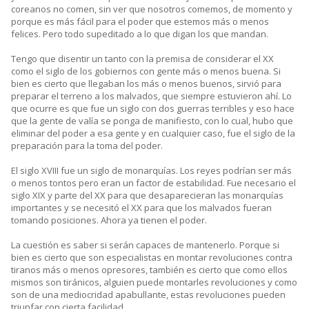
coreanos no comen, sin ver que nosotros comemos, de momento y
porque es más fácil para el poder que estemos más o menos
felices. Pero todo supeditado a lo que digan los que mandan.
Tengo que disentir un tanto con la premisa de considerar el XX
como el siglo de los gobiernos con gente más o menos buena. Si
bien es cierto que llegaban los más o menos buenos, sirvió para
preparar el terreno a los malvados, que siempre estuvieron ahí. Lo
que ocurre es que fue un siglo con dos guerras terribles y eso hace
que la gente de valía se ponga de manifiesto, con lo cual, hubo que
eliminar del poder a esa gente y en cualquier caso, fue el siglo de la
preparación para la toma del poder.
El siglo XVIII fue un siglo de monarquías. Los reyes podrían ser más
o menos tontos pero eran un factor de estabilidad. Fue necesario el
siglo XIX y parte del XX para que desaparecieran las monarquías
importantes y se necesitó el XX para que los malvados fueran
tomando posiciones. Ahora ya tienen el poder.
La cuestión es saber si serán capaces de mantenerlo. Porque si
bien es cierto que son especialistas en montar revoluciones contra
tiranos más o menos opresores, también es cierto que como ellos
mismos son tiránicos, alguien puede montarles revoluciones y como
son de una mediocridad apabullante, estas revoluciones pueden
triunfar con cierta facilidad.