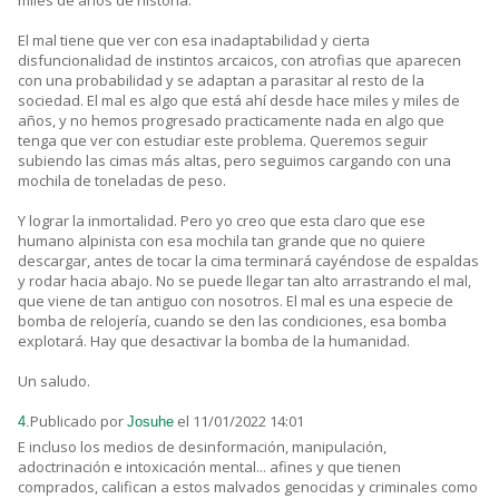
miles de años de historia.
El mal tiene que ver con esa inadaptabilidad y cierta
disfuncionalidad de instintos arcaicos, con atrofias que aparecen
con una probabilidad y se adaptan a parasitar al resto de la
sociedad. El mal es algo que está ahí desde hace miles y miles de
años, y no hemos progresado practicamente nada en algo que
tenga que ver con estudiar este problema. Queremos seguir
subiendo las cimas más altas, pero seguimos cargando con una
mochila de toneladas de peso.
Y lograr la inmortalidad. Pero yo creo que esta claro que ese
humano alpinista con esa mochila tan grande que no quiere
descargar, antes de tocar la cima terminará cayéndose de espaldas
y rodar hacia abajo. No se puede llegar tan alto arrastrando el mal,
que viene de tan antiguo con nosotros. El mal es una especie de
bomba de relojería, cuando se den las condiciones, esa bomba
explotará. Hay que desactivar la bomba de la humanidad.
Un saludo.
Publicado por
el 11/01/2022 14:01
4.
Josuhe
E incluso los medios de desinformación, manipulación,
adoctrinación e intoxicación mental... afines y que tienen
comprados, califican a estos malvados genocidas y criminales como