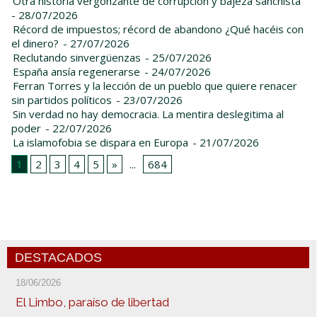
Otra historia vergonzante de corrupción y bajeza sanchista
- 28/07/2026
Récord de impuestos; récord de abandono ¿Qué hacéis con
el dinero?
- 27/07/2026
Reclutando sinvergüenzas
- 25/07/2026
España ansía regenerarse
- 24/07/2026
Ferran Torres y la lección de un pueblo que quiere renacer
sin partidos políticos
- 23/07/2026
Sin verdad no hay democracia. La mentira deslegitima al
poder
- 22/07/2026
La islamofobia se dispara en Europa
- 21/07/2026
1
2
3
4
5
»
...
684
DESTACADOS
18/06/2026
El Limbo, paraíso de libertad