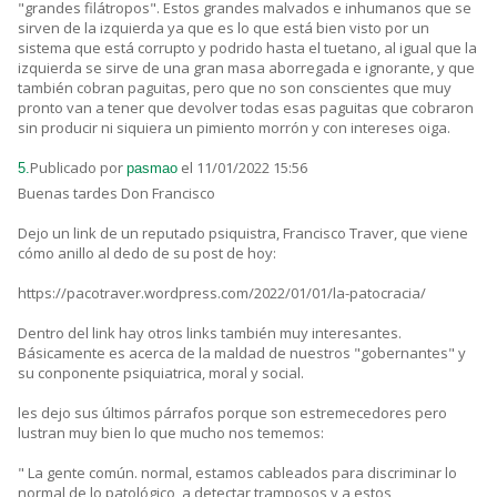
"grandes filátropos". Estos grandes malvados e inhumanos que se
sirven de la izquierda ya que es lo que está bien visto por un
sistema que está corrupto y podrido hasta el tuetano, al igual que la
izquierda se sirve de una gran masa aborregada e ignorante, y que
también cobran paguitas, pero que no son conscientes que muy
pronto van a tener que devolver todas esas paguitas que cobraron
sin producir ni siquiera un pimiento morrón y con intereses oiga.
Publicado por
el 11/01/2022 15:56
5.
pasmao
Buenas tardes Don Francisco
Dejo un link de un reputado psiquistra, Francisco Traver, que viene
cómo anillo al dedo de su post de hoy:
https://pacotraver.wordpress.com/2022/01/01/la-patocracia/
Dentro del link hay otros links también muy interesantes.
Básicamente es acerca de la maldad de nuestros "gobernantes" y
su conponente psiquiatrica, moral y social.
les dejo sus últimos párrafos porque son estremecedores pero
lustran muy bien lo que mucho nos tememos:
" La gente común. normal, estamos cableados para discriminar lo
normal de lo patológico, a detectar tramposos y a estos