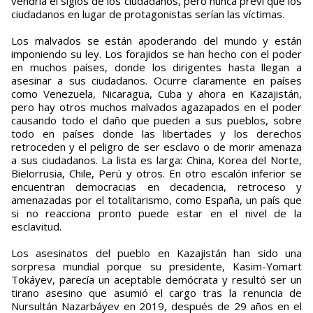
vendría el siglos de los ciudadanos, pero nunca preví que los
ciudadanos en lugar de protagonistas serían las víctimas.
Los malvados se están apoderando del mundo y están
imponiendo su ley. Los forajidos se han hecho con el poder
en muchos países, donde los dirigentes hasta llegan a
asesinar a sus ciudadanos. Ocurre claramente en países
como Venezuela, Nicaragua, Cuba y ahora en Kazajistán,
pero hay otros muchos malvados agazapados en el poder
causando todo el daño que pueden a sus pueblos, sobre
todo en países donde las libertades y los derechos
retroceden y el peligro de ser esclavo o de morir amenaza
a sus ciudadanos. La lista es larga: China, Korea del Norte,
Bielorrusia, Chile, Perú y otros. En otro escalón inferior se
encuentran democracias en decadencia, retroceso y
amenazadas por el totalitarismo, como España, un país que
si no reacciona pronto puede estar en el nivel de la
esclavitud.
Los asesinatos del pueblo en Kazajistán han sido una
sorpresa mundial porque su presidente, Kasim-Yomart
Tokáyev, parecía un aceptable demócrata y resultó ser un
tirano asesino que asumió el cargo tras la renuncia de
Nursultán Nazarbáyev en 2019, después de 29 años en el