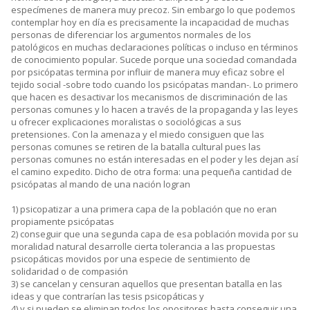
especímenes de manera muy precoz. Sin embargo lo que podemos
contemplar hoy en día es precisamente la incapacidad de muchas
personas de diferenciar los argumentos normales de los
patológicos en muchas declaraciones políticas o incluso en términos
de conocimiento popular. Sucede porque una sociedad comandada
por psicópatas termina por influir de manera muy eficaz sobre el
tejido social -sobre todo cuando los psicópatas mandan-. Lo primero
que hacen es desactivar los mecanismos de discriminación de las
personas comunes y lo hacen a través de la propaganda y las leyes
u ofrecer explicaciones moralistas o sociológicas a sus
pretensiones. Con la amenaza y el miedo consiguen que las
personas comunes se retiren de la batalla cultural pues las
personas comunes no están interesadas en el poder y les dejan así
el camino expedito. Dicho de otra forma: una pequeña cantidad de
psicópatas al mando de una nación logran
1) psicopatizar a una primera capa de la población que no eran
propiamente psicópatas
2) conseguir que una segunda capa de esa población movida por su
moralidad natural desarrolle cierta tolerancia a las propuestas
psicopáticas movidos por una especie de sentimiento de
solidaridad o de compasión
3) se cancelan y censuran aquellos que presentan batalla en las
ideas y que contrarían las tesis psicopáticas y
4) y si pueden se eliminan todos los opositores hasta conseguir una