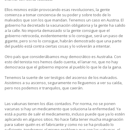
Ellos mismos están provocando esas revoluciones, la gente
comienza a tomar conciencia de su poder y sobre todo de lo
malvados que son los que mandan. Tenemos un caso en Austria. El
gobierno ha decretado la vacunación obligatoria y la gente ha salido
a la calle. No importa demasiado si la gente consigue que el
gobierno retroceda, evidentemente si lo consigue, será un paso de
gigante, pero si no lo consigue, habrán demostrado que una parte
del pueblo está contra ciertas cosas y lo volverán a intentar.
Otro país que considerábamos muy democrático es Australia. Con
esto del tenista nos hemos dado cuenta, el lanar no, que no hay
democracia que el gobierno impone al pueblo lo que le da la gana.
Tenemos la suerte de ser testigos del ascenso de los malvados.
Asistimos a su ascenso, seguramente no lleguemos a ver su caída,
pero nos podemos ir tranquilos, que caerán.
Las vakunas tienen los días contados. Por norma, no se ponen
vacunas si hay un medicamento que soluciona la enfermedad. Ya
está a punto de salir el medicamento, incluso puede que ya lo estén
aplicando en algunos sitios. No hace falta tener mucha imaginación
para saber quién es el fabricante y como no se ha probado lo
suficiente, tendremos el mismo problema que con las vakunas, el