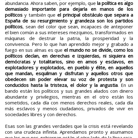
abundancia. Ahora saben, por ejemplo, que
la política es algo
demasiado importante para dejarla en manos de los
políticos
y también que
el principal obstáculo que separa a
España de su resurgimiento y grandeza son los partidos
políticos
, sean del color que sean, incapaces de anteponer
el bien común a sus intereses mezquinos, transformados en
máquinas de destruir la patria, la prosperidad y la
convivencia. Pero lo que han aprendido mejor y grabado a
fuego en sus almas es que
el mundo no se divide, como los
políticos decían, en derechas e izquierdas, ni siquiera en
demócratas y totalitarios, sino en amos y esclavos, en
explotadores y explotados, en pueblo y élite, en aquellos
que mandan, esquilman y disfrutan y aquellos otros que
obedecen sin poder elevar su voz de protesta y son
conducidos hasta la tristeza, el dolor y la angustia
. En un
bando están los políticos y sus grandes aliados con dinero
abundante y privilegios, mientras en el otro están los
sometidos, cada día con menos derechos reales, cada día
más esclavos y menos ciudadanos, privados de vivir en
sociedades libres y con derechos.
Esas son las grandes verdades que la crisis está revelando
con una crudeza infinita. Aprendamos pronto y asumamos
que los que nos gobiernan están al otro lado de la línea roja,