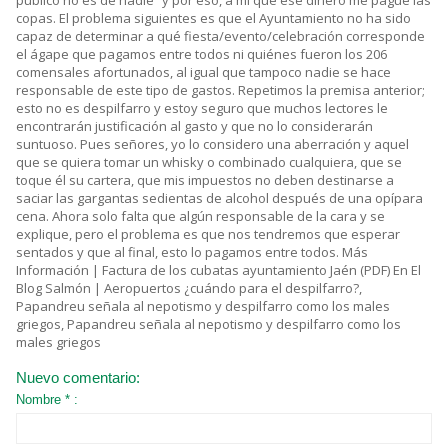
público no es de nadie” y por eso, a mí que ese dinero me pague las
copas. El problema siguientes es que el Ayuntamiento no ha sido
capaz de determinar a qué fiesta/evento/celebración corresponde
el ágape que pagamos entre todos ni quiénes fueron los 206
comensales afortunados, al igual que tampoco nadie se hace
responsable de este tipo de gastos. Repetimos la premisa anterior;
esto no es despilfarro y estoy seguro que muchos lectores le
encontrarán justificación al gasto y que no lo considerarán
suntuoso. Pues señores, yo lo considero una aberración y aquel
que se quiera tomar un whisky o combinado cualquiera, que se
toque él su cartera, que mis impuestos no deben destinarse a
saciar las gargantas sedientas de alcohol después de una opípara
cena. Ahora solo falta que algún responsable de la cara y se
explique, pero el problema es que nos tendremos que esperar
sentados y que al final, esto lo pagamos entre todos. Más
Información | Factura de los cubatas ayuntamiento Jaén (PDF) En El
Blog Salmón | Aeropuertos ¿cuándo para el despilfarro?,
Papandreu señala al nepotismo y despilfarro como los males
griegos, Papandreu señala al nepotismo y despilfarro como los
males griegos
Nuevo comentario:
Nombre * :