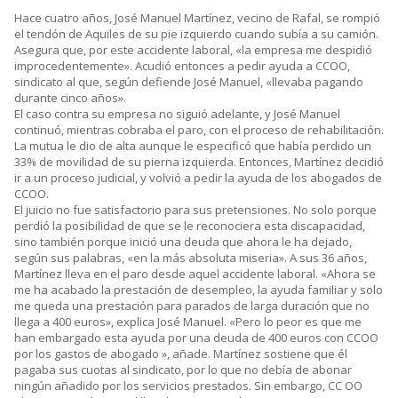
Hace cuatro años, José Manuel Martínez, vecino de Rafal, se rompió
el tendón de Aquiles de su pie izquierdo cuando subía a su camión.
Asegura que, por este accidente laboral, «la empresa me despidió
improcedentemente». Acudió entonces a pedir ayuda a CCOO,
sindicato al que, según defiende José Manuel, «llevaba pagando
durante cinco años».
El caso contra su empresa no siguió adelante, y José Manuel
continuó, mientras cobraba el paro, con el proceso de rehabilitación.
La mutua le dio de alta aunque le especificó que había perdido un
33% de movilidad de su pierna izquierda. Entonces, Martínez decidió
ir a un proceso judicial, y volvió a pedir la ayuda de los abogados de
CCOO.
El juicio no fue satisfactorio para sus pretensiones. No solo porque
perdió la posibilidad de que se le reconociera esta discapacidad,
sino también porque inició una deuda que ahora le ha dejado,
según sus palabras, «en la más absoluta miseria». A sus 36 años,
Martínez lleva en el paro desde aquel accidente laboral. «Ahora se
me ha acabado la prestación de desempleo, la ayuda familiar y solo
me queda una prestación para parados de larga duración que no
llega a 400 euros», explica José Manuel. «Pero lo peor es que me
han embargado esta ayuda por una deuda de 400 euros con CCOO
por los gastos de abogado », añade. Martínez sostiene que él
pagaba sus cuotas al sindicato, por lo que no debía de abonar
ningún añadido por los servicios prestados. Sin embargo, CC OO