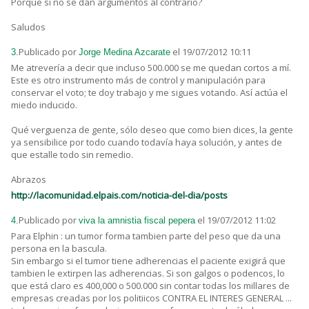
Porque si no se dan argumentos al contrario?
Saludos
Publicado por
el 19/07/2012 10:11
3.
Jorge Medina Azcarate
Me atrevería a decir que incluso 500.000 se me quedan cortos a mí.
Este es otro instrumento más de control y manipulación para
conservar el voto; te doy trabajo y me sigues votando. Así actúa el
miedo inducido.
Qué verguenza de gente, sólo deseo que como bien dices, la gente
ya sensibilice por todo cuando todavía haya solución, y antes de
que estalle todo sin remedio.
Abrazos
http://lacomunidad.elpais.com/noticia-del-dia/posts
Publicado por
el 19/07/2012 11:02
4.
viva la amnistia fiscal pepera
Para Elphin : un tumor forma tambien parte del peso que da una
persona en la bascula.
Sin embargo si el tumor tiene adherencias el paciente exigirá que
tambien le extirpen las adherencias. Si son galgos o podencos, lo
que está claro es 400,000 o 500.000 sin contar todas los millares de
empresas creadas por los politiicos CONTRA EL INTERES GENERAL ...