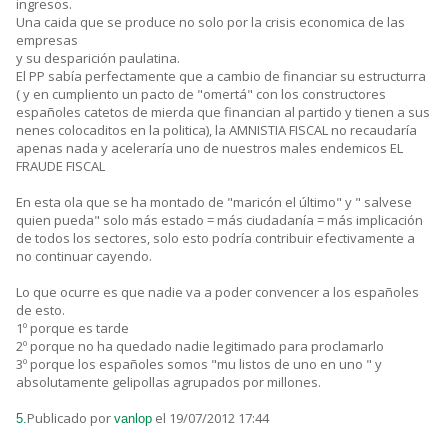
ingresos.
Una caida que se produce no solo por la crisis economica de las
empresas
y su desparición paulatina.
El PP sabía perfectamente que a cambio de financiar su estructurra
( y en cumpliento un pacto de "omertá" con los constructores
españoles catetos de mierda que financian al partido y tienen a sus
nenes colocaditos en la politica), la AMNISTIA FISCAL no recaudaría
apenas nada y aceleraría uno de nuestros males endemicos EL
FRAUDE FISCAL
En esta ola que se ha montado de "maricón el último" y " salvese
quien pueda" solo más estado = más ciudadanía = más implicación
de todos los sectores, solo esto podría contribuir efectivamente a
no continuar cayendo.
Lo que ocurre es que nadie va a poder convencer a los españoles
de esto.
1º porque es tarde
2º porque no ha quedado nadie legitimado para proclamarlo
3º porque los españoles somos "mu listos de uno en uno " y
absolutamente gelipollas agrupados por millones.
Publicado por
el 19/07/2012 17:44
5.
vanlop