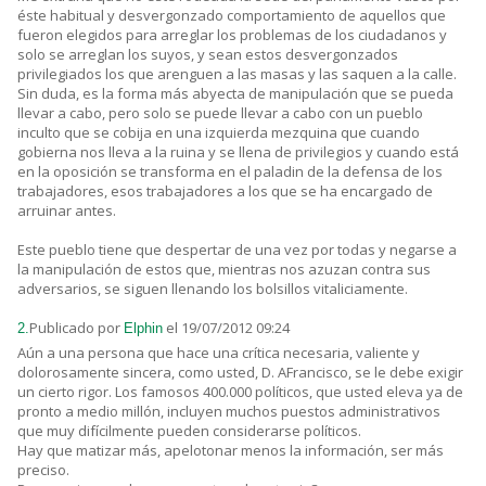
éste habitual y desvergonzado comportamiento de aquellos que
fueron elegidos para arreglar los problemas de los ciudadanos y
solo se arreglan los suyos, y sean estos desvergonzados
privilegiados los que arenguen a las masas y las saquen a la calle.
Sin duda, es la forma más abyecta de manipulación que se pueda
llevar a cabo, pero solo se puede llevar a cabo con un pueblo
inculto que se cobija en una izquierda mezquina que cuando
gobierna nos lleva a la ruina y se llena de privilegios y cuando está
en la oposición se transforma en el paladin de la defensa de los
trabajadores, esos trabajadores a los que se ha encargado de
arruinar antes.
Este pueblo tiene que despertar de una vez por todas y negarse a
la manipulación de estos que, mientras nos azuzan contra sus
adversarios, se siguen llenando los bolsillos vitaliciamente.
Publicado por
el 19/07/2012 09:24
2.
Elphin
Aún a una persona que hace una crítica necesaria, valiente y
dolorosamente sincera, como usted, D. AFrancisco, se le debe exigir
un cierto rigor. Los famosos 400.000 políticos, que usted eleva ya de
pronto a medio millón, incluyen muchos puestos administrativos
que muy difícilmente pueden considerarse políticos.
Hay que matizar más, apelotonar menos la información, ser más
preciso.