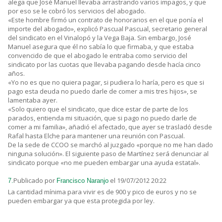
alega que José Manuel llevaba arrastrando varios impagos, y que
por eso se le cobró los servicios del abogado.
«Este hombre firmó un contrato de honorarios en el que ponía el
importe del abogado», explicó Pascual Pascual, secretario general
del sindicato en el Vinalopó y la Vega Baja. Sin embargo, José
Manuel asegura que él no sabía lo que firmaba, y que estaba
convencido de que el abogado le entraba como servicio del
sindicato por las cuotas que llevaba pagando desde hacía cinco
años.
«Yo no es que no quiera pagar, si pudiera lo haría, pero es que si
pago esta deuda no puedo darle de comer a mis tres hijos», se
lamentaba ayer.
«Solo quiero que el sindicato, que dice estar de parte de los
parados, entienda mi situación, que si pago no puedo darle de
comer a mi familia», añadió el afectado, que ayer se trasladó desde
Rafal hasta Elche para mantener una reunión con Pascual.
De la sede de CCOO se marchó al juzgado «porque no me han dado
ninguna solución». El siguiente paso de Martínez será denunciar al
sindicato porque «no me pueden embargar una ayuda estatal».
Publicado por
el 19/07/2012 20:22
7.
Francisco Naranjo
La cantidad mínima para vivir es de 900 y pico de euros y no se
pueden embargar ya que esta protegida por ley.