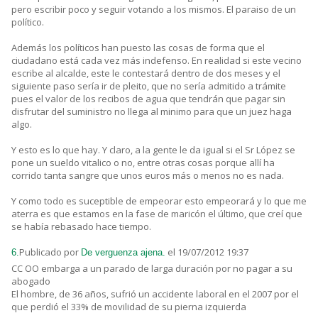
pero escribir poco y seguir votando a los mismos. El paraiso de un
político.
Además los políticos han puesto las cosas de forma que el
ciudadano está cada vez más indefenso. En realidad si este vecino
escribe al alcalde, este le contestará dentro de dos meses y el
siguiente paso sería ir de pleito, que no sería admitido a trámite
pues el valor de los recibos de agua que tendrán que pagar sin
disfrutar del suministro no llega al minimo para que un juez haga
algo.
Y esto es lo que hay. Y claro, a la gente le da igual si el Sr López se
pone un sueldo vitalico o no, entre otras cosas porque allí ha
corrido tanta sangre que unos euros más o menos no es nada.
Y como todo es suceptible de empeorar esto empeorará y lo que me
aterra es que estamos en la fase de maricón el último, que creí que
se había rebasado hace tiempo.
Publicado por
el 19/07/2012 19:37
6.
De verguenza ajena.
CC OO embarga a un parado de larga duración por no pagar a su
abogado
El hombre, de 36 años, sufrió un accidente laboral en el 2007 por el
que perdió el 33% de movilidad de su pierna izquierda