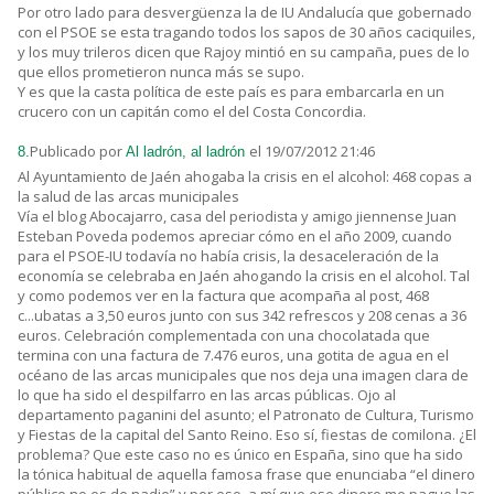
Por otro lado para desvergüenza la de IU Andalucía que gobernado
con el PSOE se esta tragando todos los sapos de 30 años caciquiles,
y los muy trileros dicen que Rajoy mintió en su campaña, pues de lo
que ellos prometieron nunca más se supo.
Y es que la casta política de este país es para embarcarla en un
crucero con un capitán como el del Costa Concordia.
Publicado por
el 19/07/2012 21:46
8.
Al ladrón, al ladrón
Al Ayuntamiento de Jaén ahogaba la crisis en el alcohol: 468 copas a
la salud de las arcas municipales
Vía el blog Abocajarro, casa del periodista y amigo jiennense Juan
Esteban Poveda podemos apreciar cómo en el año 2009, cuando
para el PSOE-IU todavía no había crisis, la desaceleración de la
economía se celebraba en Jaén ahogando la crisis en el alcohol. Tal
y como podemos ver en la factura que acompaña al post, 468
c...ubatas a 3,50 euros junto con sus 342 refrescos y 208 cenas a 36
euros. Celebración complementada con una chocolatada que
termina con una factura de 7.476 euros, una gotita de agua en el
océano de las arcas municipales que nos deja una imagen clara de
lo que ha sido el despilfarro en las arcas públicas. Ojo al
departamento paganini del asunto; el Patronato de Cultura, Turismo
y Fiestas de la capital del Santo Reino. Eso sí, fiestas de comilona. ¿El
problema? Que este caso no es único en España, sino que ha sido
la tónica habitual de aquella famosa frase que enunciaba “el dinero