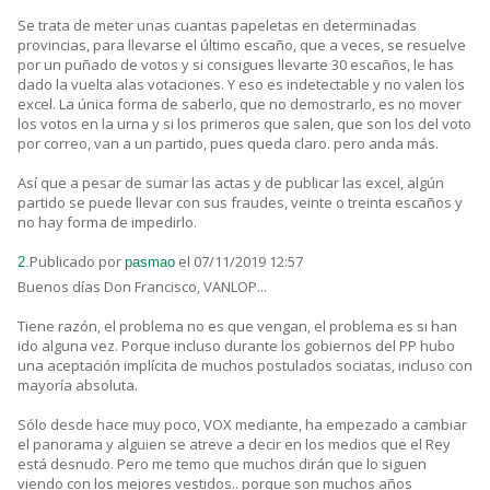
Se trata de meter unas cuantas papeletas en determinadas
provincias, para llevarse el último escaño, que a veces, se resuelve
por un puñado de votos y si consigues llevarte 30 escaños, le has
dado la vuelta alas votaciones. Y eso es indetectable y no valen los
excel. La única forma de saberlo, que no demostrarlo, es no mover
los votos en la urna y si los primeros que salen, que son los del voto
por correo, van a un partido, pues queda claro. pero anda más.
Así que a pesar de sumar las actas y de publicar las excel, algún
partido se puede llevar con sus fraudes, veinte o treinta escaños y
no hay forma de impedirlo.
Publicado por
el 07/11/2019 12:57
2.
pasmao
Buenos días Don Francisco, VANLOP...
Tiene razón, el problema no es que vengan, el problema es si han
ido alguna vez. Porque incluso durante los gobiernos del PP hubo
una aceptación implícita de muchos postulados sociatas, incluso con
mayoría absoluta.
Sólo desde hace muy poco, VOX mediante, ha empezado a cambiar
el panorama y alguien se atreve a decir en los medios que el Rey
está desnudo. Pero me temo que muchos dirán que lo siguen
viendo con los mejores vestidos.. porque son muchos años