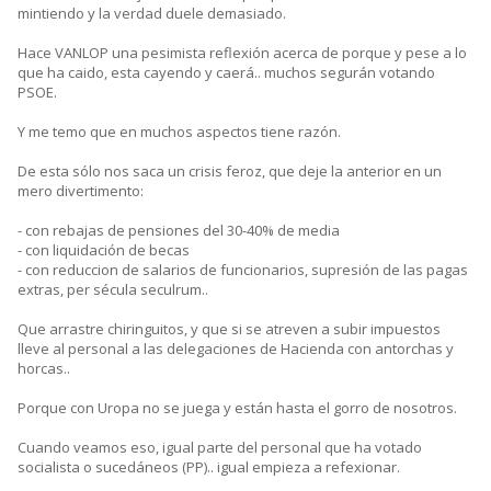
mintiendo y la verdad duele demasiado.
Hace VANLOP una pesimista reflexión acerca de porque y pese a lo
que ha caido, esta cayendo y caerá.. muchos segurán votando
PSOE.
Y me temo que en muchos aspectos tiene razón.
De esta sólo nos saca un crisis feroz, que deje la anterior en un
mero divertimento:
- con rebajas de pensiones del 30-40% de media
- con liquidación de becas
- con reduccion de salarios de funcionarios, supresión de las pagas
extras, per sécula seculrum..
Que arrastre chiringuitos, y que si se atreven a subir impuestos
lleve al personal a las delegaciones de Hacienda con antorchas y
horcas..
Porque con Uropa no se juega y están hasta el gorro de nosotros.
Cuando veamos eso, igual parte del personal que ha votado
socialista o sucedáneos (PP).. igual empieza a refexionar.