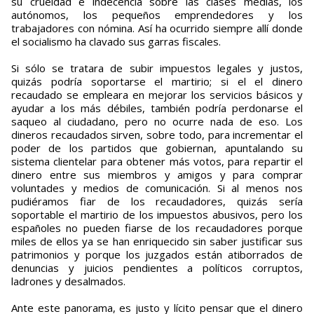
su crueldad e indecencia sobre las clases medias, los
autónomos, los pequeños emprendedores y los
trabajadores con nómina. Así ha ocurrido siempre allí donde
el socialismo ha clavado sus garras fiscales.
Si sólo se tratara de subir impuestos legales y justos,
quizás podría soportarse el martirio; si el el dinero
recaudado se empleara en mejorar los servicios básicos y
ayudar a los más débiles, también podría perdonarse el
saqueo al ciudadano, pero no ocurre nada de eso. Los
dineros recaudados sirven, sobre todo, para incrementar el
poder de los partidos que gobiernan, apuntalando su
sistema clientelar para obtener más votos, para repartir el
dinero entre sus miembros y amigos y para comprar
voluntades y medios de comunicación. Si al menos nos
pudiéramos fiar de los recaudadores, quizás sería
soportable el martirio de los impuestos abusivos, pero los
españoles no pueden fiarse de los recaudadores porque
miles de ellos ya se han enriquecido sin saber justificar sus
patrimonios y porque los juzgados están atiborrados de
denuncias y juicios pendientes a políticos corruptos,
ladrones y desalmados.
Ante este panorama, es justo y lícito pensar que el dinero