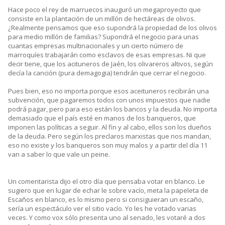
Hace poco el rey de marruecos inauguró un megaproyecto que
consiste en la plantación de un millón de hectáreas de olivos.
¿Realmente pensamos que eso supondrá la propiedad de los olivos
para medio millón de familias? Supondrá el negocio para unas
cuantas empresas multinacionales y un cierto número de
marroquíes trabajarán como esclavos de esas empresas. Ni que
decir tiene, que los acituneros de Jaén, los olivareros altivos, según
decía la canción (pura demagogia) tendrán que cerrar el negocio.
Pues bien, eso no importa porque esos aceituneros recibirán una
subvención, que pagaremos todos con unos impuestos que nadie
podrá pagar, pero para eso están los bancos y la deuda. No importa
demasiado que el país esté en manos de los banqueros, que
imponen las políticas a seguir. Al fin y al cabo, ellos son los dueños
de la deuda. Pero según los preclaros marxistas que nos mandan,
eso no existe y los banqueros son muy malos y a partir del día 11
van a saber lo que vale un peine.
Un comentarista dijo el otro día que pensaba votar en blanco. Le
sugiero que en lugar de echar le sobre vacío, meta la papeleta de
Escaños en blanco, es lo mismo pero si consiguieran un escaño,
sería un espectáculo ver el sitio vacío. Yo les he votado varias
veces. Y como vox sólo presenta uno al senado, les votaré a dos