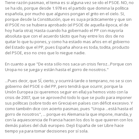
Tiene razón pasmao, el tema es si alguna vez se ido el PSOE. NO, no
se ha ido, porque desde 1.978 es el partido que domina la política
española, por mucho que algunos pongan el grito en el cielo. SI,
porque desde la Constitución, que es suya prácticamente y que sin
él PSOE no se hubiera aprobado (el PSOE de aquella época, el de
hoy haría otra); Hasta cuando ha gobernado el PP con mayoría
absoluta que con el acuerdo tácito que hay entre los dos de no
quitar lo que tu pones, y como ha estado mas años en el gobierno
del Estado que el PP, pues España ahora es toda, todita, producto
del PSOE, eso no creo que lo niegue nadie.
En cuanto a que "De esta sólo nos saca un crisis feroz...Porque con
Uropa no se juega y están hasta el gorro de nosotros."
...Pues decir, que SÍ, cierto, y ocurrirá tarde o temprano, no se si con
gobierno del PSOE o del PP, pero tendrá que ocurrir, porque la
Unión Europea (si queremos seguir en ella) ya hemos visto con la
crisis de 2007, que se aprovechó todo lo que se pudo para imponer
sus políticas (sobre todo en Grecia) en países con déficit excesivo. Y
como también dice con acierto pasmao, pues "Uropa ...está hasta el
gorro de nosotros", ... porque es Alemania la que impone, manda, y
con la aquiescencia de Francia hacen los dos lo que quieren con los
demás países del club europeo. Dejó España de ser Libre hace
tiempo ya para tomar decisiones por sí sola.