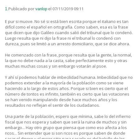
Publicado por
el 07/11/2019 09:11
1.
vanlop
E pur si muove. No sé si está bien escrita porque el italiano es tan
difícil como el español en ortografía. Como saben, esa es la frase
que dicen que dijo Galileo cuando salió del tribunal que lo condenó.
Luego resulta que ni dijo la frase ni el tribunal lo condenó con
dureza, pues se limitó a un arresto domiciliario, que se dice ahora.
He comenzado con la frase, porque resulta que la gente, la normal,
la que no debe nada a la casta, sabe perfectamente esto y otras
muchas muchas cosas y sin embargo votarán al psoe.
Y ahí sí podemos hablar de imbecilidad humana. Imbecilidad que no
podemos extender a la mayoría de la población como se viene
haciendo a lo largo de estos años. Porque si bien es cierto que el
número de tontos es infinito, también es cierto que las votaciones
se han venido manipulando desde hace muchos años y los
resultados no reflejan el sentir de los ciudadanos.
Una parte de la población, espero que mínima, sabe lo del infierno
fiscal que nos espera y saben que será la ruina de muchos y sin
embargo... Hay otro grupo que piensa que como eso afecta a los
ricos... Sin entender que si son ricos es porque saben de donde
sacar el dinero y el mejor sitio para sacarlo es del bolsillo de los