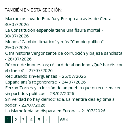
TAMBIÉN EN ESTA SECCIÓN:
Marruecos invade España y Europa a través de Ceuta
-
30/07/2026
La Constitución española tiene una fisura mortal
-
30/07/2026
Menos "Cambio climático" y más "Cambio político"
-
29/07/2026
Otra historia vergonzante de corrupción y bajeza sanchista
- 28/07/2026
Récord de impuestos; récord de abandono ¿Qué hacéis con
el dinero?
- 27/07/2026
Reclutando sinvergüenzas
- 25/07/2026
España ansía regenerarse
- 24/07/2026
Ferran Torres y la lección de un pueblo que quiere renacer
sin partidos políticos
- 23/07/2026
Sin verdad no hay democracia. La mentira deslegitima al
poder
- 22/07/2026
La islamofobia se dispara en Europa
- 21/07/2026
1
2
3
4
5
»
...
684