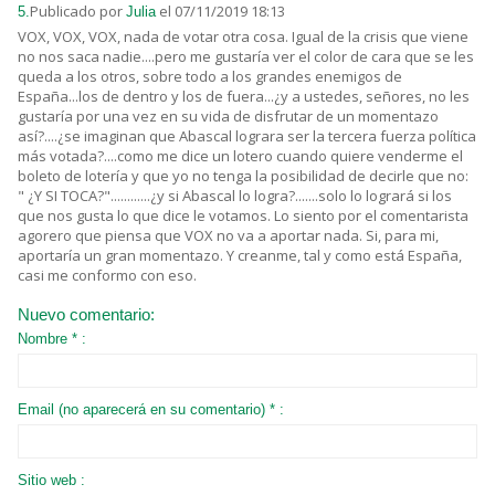
Publicado por
el 07/11/2019 18:13
5.
Julia
VOX, VOX, VOX, nada de votar otra cosa. Igual de la crisis que viene
no nos saca nadie....pero me gustaría ver el color de cara que se les
queda a los otros, sobre todo a los grandes enemigos de
España...los de dentro y los de fuera...¿y a ustedes, señores, no les
gustaría por una vez en su vida de disfrutar de un momentazo
así?....¿se imaginan que Abascal lograra ser la tercera fuerza política
más votada?....como me dice un lotero cuando quiere venderme el
boleto de lotería y que yo no tenga la posibilidad de decirle que no:
" ¿Y SI TOCA?"............¿y si Abascal lo logra?.......solo lo logrará si los
que nos gusta lo que dice le votamos. Lo siento por el comentarista
agorero que piensa que VOX no va a aportar nada. Si, para mi,
aportaría un gran momentazo. Y creanme, tal y como está España,
casi me conformo con eso.
Nuevo comentario:
Nombre * :
Email (no aparecerá en su comentario) * :
Sitio web :