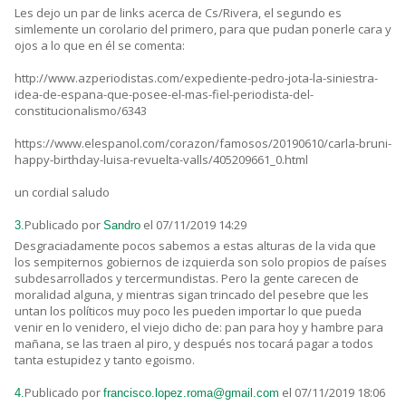
Les dejo un par de links acerca de Cs/Rivera, el segundo es
simlemente un corolario del primero, para que pudan ponerle cara y
ojos a lo que en él se comenta:
http://www.azperiodistas.com/expediente-pedro-jota-la-siniestra-
idea-de-espana-que-posee-el-mas-fiel-periodista-del-
constitucionalismo/6343
https://www.elespanol.com/corazon/famosos/20190610/carla-bruni-
happy-birthday-luisa-revuelta-valls/405209661_0.html
un cordial saludo
Publicado por
el 07/11/2019 14:29
3.
Sandro
Desgraciadamente pocos sabemos a estas alturas de la vida que
los sempiternos gobiernos de izquierda son solo propios de países
subdesarrollados y tercermundistas. Pero la gente carecen de
moralidad alguna, y mientras sigan trincado del pesebre que les
untan los políticos muy poco les pueden importar lo que pueda
venir en lo venidero, el viejo dicho de: pan para hoy y hambre para
mañana, se las traen al piro, y después nos tocará pagar a todos
tanta estupidez y tanto egoismo.
Publicado por
el 07/11/2019 18:06
4.
francisco.lopez.roma@gmail.com