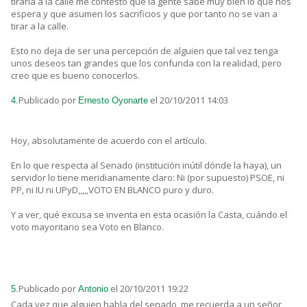
tiraría a la calle me contestó que la gente sabe muy bien lo que nos
espera y que asumen los sacrificios y que por tanto no se van a
tirar a la calle.
Esto no deja de ser una percepción de alguien que tal vez tenga
unos deseos tan grandes que los confunda con la realidad, pero
creo que es bueno conocerlos.
Publicado por
el 20/10/2011 14:03
4.
Ernesto Oyonarte
Hoy, absolutamente de acuerdo con el artículo.
En lo que respecta al Senado (institución inútil dónde la haya), un
servidor lo tiene meridianamente claro: Ni (por supuesto) PSOE, ni
PP, ni IU ni UPyD,,,,,VOTO EN BLANCO puro y duro.
Y a ver, qué excusa se inventa en esta ocasión la Casta, cuándo el
voto mayoritario sea Voto en Blanco.
Publicado por
el 20/10/2011 19:22
5.
Antonio
Cada vez que alguien habla del senado, me recuerda a un señor