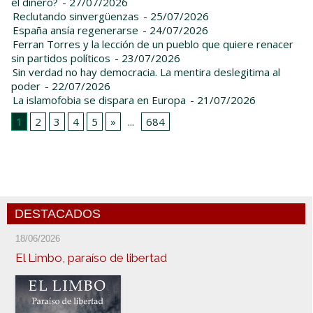
el dinero?
- 27/07/2026
Reclutando sinvergüenzas
- 25/07/2026
España ansía regenerarse
- 24/07/2026
Ferran Torres y la lección de un pueblo que quiere renacer
sin partidos políticos
- 23/07/2026
Sin verdad no hay democracia. La mentira deslegitima al
poder
- 22/07/2026
La islamofobia se dispara en Europa
- 21/07/2026
1
2
3
4
5
»
...
684
DESTACADOS
18/06/2026
El Limbo, paraíso de libertad