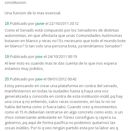
constitucion.
Una funcion de lo mas esencial.
Publicado por
el 22/10/2011 20:12
18.
javier
Como el Senado está compuesto por los Senadores de distintas
autonomías, en que afectaría que unas Comunidades Autónomas
botasen en blanco y otras no? Es necesario que todo el mundo bote
en blanco? Si tan solo una persona bota, ya tendríamos Senador?
Publicado por
el 24/10/2011 00:19
19.
jose
Al leer esto es cuando mas te das cuenta de lo que nos espera
estamos muy jodidos,
Publicado por
el 09/01/2012 00:42
20.
jose
Estoy pensando en crear una plataforma en contra del senado,
manifestarnos en todas la ciudades hasta q haya una voz
generalizada y conocida en contra de esta institución inútil, pq hay
una cosa q no entiendo, salvo raras ocasiones, en las tv no se
habla del tema como si fuera tabú. Cuando creo q movimientos
como el 15 m deberían centrarse en algo concreto como esto, si un
chico comerciante ambulante en Túnez consifiguio q cayera su
gobierno, pq aquí de forma pacífica no podemos quitarnos las
cosas inútiles. Por lo q veo ningún partido esta por la labor asi q