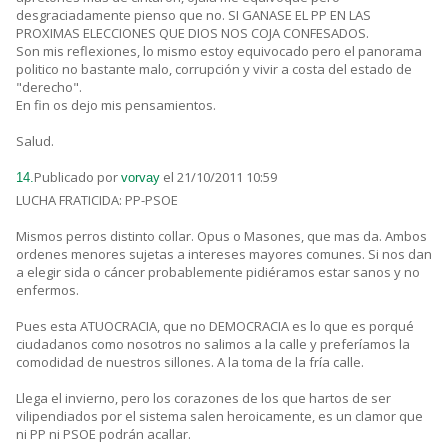
desgraciadamente pienso que no. SI GANASE EL PP EN LAS
PROXIMAS ELECCIONES QUE DIOS NOS COJA CONFESADOS.
Son mis reflexiones, lo mismo estoy equivocado pero el panorama
politico no bastante malo, corrupción y vivir a costa del estado de
"derecho".
En fin os dejo mis pensamientos.
Salud.
Publicado por
el 21/10/2011 10:59
14.
vorvay
LUCHA FRATICIDA: PP-PSOE
Mismos perros distinto collar. Opus o Masones, que mas da. Ambos
ordenes menores sujetas a intereses mayores comunes. Si nos dan
a elegir sida o cáncer probablemente pidiéramos estar sanos y no
enfermos.
Pues esta ATUOCRACIA, que no DEMOCRACIA es lo que es porqué
ciudadanos como nosotros no salimos a la calle y preferíamos la
comodidad de nuestros sillones. A la toma de la fría calle.
Llega el invierno, pero los corazones de los que hartos de ser
vilipendiados por el sistema salen heroicamente, es un clamor que
ni PP ni PSOE podrán acallar.