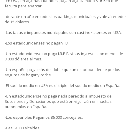
-En USA, en algunas ciudades, pagan algo llamado STICKER que
faculta para aparcar …
-durante un año en todos los parkings municipales y vale alrededor
de 15 dólares.
-Las tasas e impuestos municipales son casi inexistentes en USA.
-Los estadounidenses no pagan I.B.I.
-Un estadounidense no paga I.R.P.F. si sus ingresos son menos de
3.000 dólares al mes.
-Un español paga más del doble que un estadounidense por los
seguros de hogar y coche.
-El sueldo medio en USA es el triple del sueldo medio en España.
-Un estadounidense no paga nada parecido al impuesto de
Sucesiones y Donaciones que está en vigor aún en muchas
autonomías en España.
-Los españoles Pagamos 86.000 concejales,
-Casi 9.000 alcaldes,