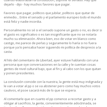
cuando elaboraban la constitución, suprimir el senado. Hay que
dejarlo - dijo - hay muchos favores que pagar.
Favores que pagar, políticos que jubilar, políticos que quitar de
enmedio... Entre el senado y el parlamento europeo todo el mundo
está feliz y nadie incordia.
Personalmente no sé si el senado supone un gasto o no, es decir si
el gasto es significativo o es tan insignificante que no se notaría
mucho su eliminación. Ahora bien, eso de votar en blanco como
castigo, me parece de perlas y seguramente lo haría si no fuera
porque ya lo pensaba hacer siguiendo mi política de desprecio a la
casta.
Al hilo del comentario de Libertad, ayer estuve hablando con una
persona que oye conversaciones en la calle y le cuentan cosas
gentes de nivel cultural bajo, que al fin y al cabo son los que quitan
y ponen presidentes.
La conclusión coincide con la nuestra, la gente está muy indignada y
le van a votar al pp o se va abstener pero como hay muchos votos
cautivos, el psoe sacará más de lo que se espera.
Al comentarle que en cuanto el pp comence a recortar gasto y a
obligar al sacrificio, la gente, convenientemente adoctrinada, se