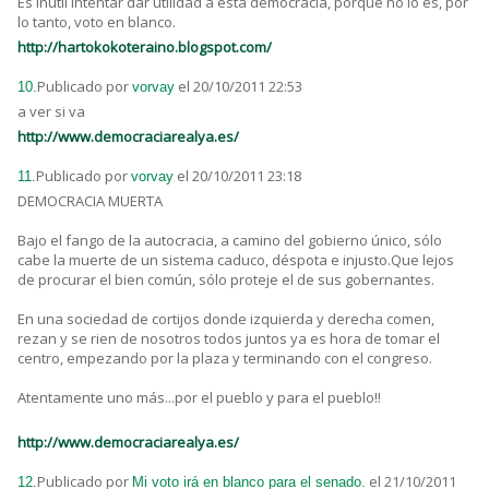
Es inútil intentar dar utilidad a esta democracia, porque no lo es, por
lo tanto, voto en blanco.
http://hartokokoteraino.blogspot.com/
Publicado por
el 20/10/2011 22:53
10.
vorvay
a ver si va
http://www.democraciarealya.es/
Publicado por
el 20/10/2011 23:18
11.
vorvay
DEMOCRACIA MUERTA
Bajo el fango de la autocracia, a camino del gobierno único, sólo
cabe la muerte de un sistema caduco, déspota e injusto.Que lejos
de procurar el bien común, sólo proteje el de sus gobernantes.
En una sociedad de cortijos donde izquierda y derecha comen,
rezan y se rien de nosotros todos juntos ya es hora de tomar el
centro, empezando por la plaza y terminando con el congreso.
Atentamente uno más...por el pueblo y para el pueblo!!
http://www.democraciarealya.es/
Publicado por
el 21/10/2011
12.
Mi voto irá en blanco para el senado.