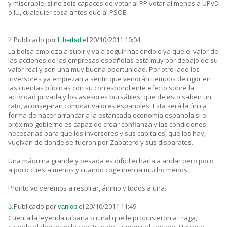
y miserable, si no sois capaces de votar al PP votar al menos a UPyD
o IU, cualquier cosa antes que al PSOE.
Publicado por
el 20/10/2011 10:04
2.
Libertad
La bolsa empieza a subir y va a seguir haciéndolo ya que el valor de
las acciones de las empresas españolas está muy por debajo de su
valor real y son una muy buena oportunidad. Por otro lado los
inversores ya empiezan a sentir que vendrán tiempos de rigor en
las cuentas públicas con su correspondiente efecto sobre la
actividad privada y los asesores bursátiles, que de esto saben un
rato, aconsejaran comprar valores españoles. Esta será la única
forma de hacer arrancar a la estancada economía española si el
próximo gobierno es capaz de crear confianza y las condiciones
necesarias para que los inversores y sus capitales, que los hay,
vuelvan de donde se fueron por Zapatero y sus disparates.
Una máquina grande y pesada es difícil echarla a andar pero poco
a poco cuesta menos y cuando coge inercia mucho menos.
Pronto volveremos a respirar, ánimo y todos a una.
Publicado por
el 20/10/2011 11:49
3.
vanlop
Cuenta la leyenda urbana o rural que le propusieron a Fraga,