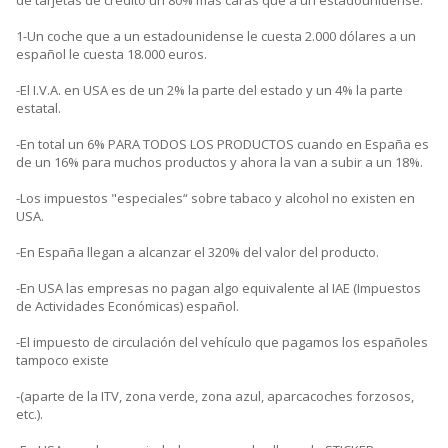
de tarjetas de crédito un 80% más caras que a un estadounidense.
1-Un coche que a un estadounidense le cuesta 2.000 dólares a un
español le cuesta 18.000 euros.
-El I.V.A. en USA es de un 2% la parte del estado y un 4% la parte
estatal.
-En total un 6% PARA TODOS LOS PRODUCTOS cuando en España es
de un 16% para muchos productos y ahora la van a subir a un 18%.
-Los impuestos "especiales“ sobre tabaco y alcohol no existen en
USA.
-En España llegan a alcanzar el 320% del valor del producto.
-En USA las empresas no pagan algo equivalente al IAE (Impuestos
de Actividades Económicas) español.
-El impuesto de circulación del vehículo que pagamos los españoles
tampoco existe
-(aparte de la ITV, zona verde, zona azul, aparcacoches forzosos,
etc.).