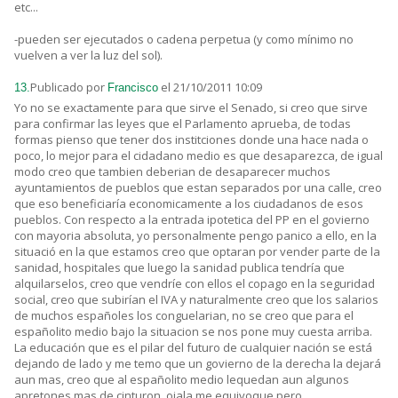
etc...
-pueden ser ejecutados o cadena perpetua (y como mínimo no
vuelven a ver la luz del sol).
Publicado por
el 21/10/2011 10:09
13.
Francisco
Yo no se exactamente para que sirve el Senado, si creo que sirve
para confirmar las leyes que el Parlamento aprueba, de todas
formas pienso que tener dos institciones donde una hace nada o
poco, lo mejor para el cidadano medio es que desaparezca, de igual
modo creo que tambien deberian de desaparecer muchos
ayuntamientos de pueblos que estan separados por una calle, creo
que eso beneficiaría economicamente a los ciudadanos de esos
pueblos. Con respecto a la entrada ipotetica del PP en el govierno
con mayoria absoluta, yo personalmente pengo panico a ello, en la
situació en la que estamos creo que optaran por vender parte de la
sanidad, hospitales que luego la sanidad publica tendría que
alquilarselos, creo que vendríe con ellos el copago en la seguridad
social, creo que subirían el IVA y naturalmente creo que los salarios
de muchos españoles los conguelarian, no se creo que para el
españolito medio bajo la situacion se nos pone muy cuesta arriba.
La educación que es el pilar del futuro de cualquier nación se está
dejando de lado y me temo que un govierno de la derecha la dejará
aun mas, creo que al españolito medio lequedan aun algunos
apretones mas de cinturon, ojala me equivoque pero