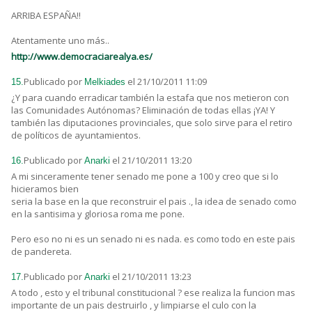
ARRIBA ESPAÑA!!
Atentamente uno más..
http://www.democraciarealya.es/
Publicado por
el 21/10/2011 11:09
15.
Melkiades
¿Y para cuando erradicar también la estafa que nos metieron con
las Comunidades Autónomas? Eliminación de todas ellas ¡YA! Y
también las diputaciones provinciales, que solo sirve para el retiro
de políticos de ayuntamientos.
Publicado por
el 21/10/2011 13:20
16.
Anarki
A mi sinceramente tener senado me pone a 100 y creo que si lo
hicieramos bien
seria la base en la que reconstruir el pais ., la idea de senado como
en la santisima y gloriosa roma me pone.
Pero eso no ni es un senado ni es nada. es como todo en este pais
de pandereta.
Publicado por
el 21/10/2011 13:23
17.
Anarki
A todo , esto y el tribunal constitucional ? ese realiza la funcion mas
importante de un pais destruirlo , y limpiarse el culo con la