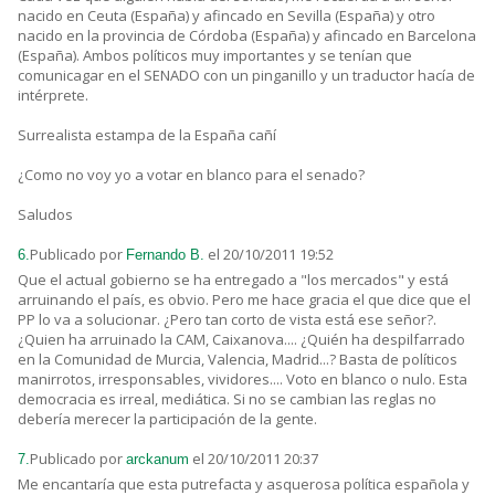
nacido en Ceuta (España) y afincado en Sevilla (España) y otro
nacido en la provincia de Córdoba (España) y afincado en Barcelona
(España). Ambos políticos muy importantes y se tenían que
comunicagar en el SENADO con un pinganillo y un traductor hacía de
intérprete.
Surrealista estampa de la España cañí
¿Como no voy yo a votar en blanco para el senado?
Saludos
Publicado por
el 20/10/2011 19:52
6.
Fernando B.
Que el actual gobierno se ha entregado a "los mercados" y está
arruinando el país, es obvio. Pero me hace gracia el que dice que el
PP lo va a solucionar. ¿Pero tan corto de vista está ese señor?.
¿Quien ha arruinado la CAM, Caixanova.... ¿Quién ha despilfarrado
en la Comunidad de Murcia, Valencia, Madrid...? Basta de políticos
manirrotos, irresponsables, vividores.... Voto en blanco o nulo. Esta
democracia es irreal, mediática. Si no se cambian las reglas no
debería merecer la participación de la gente.
Publicado por
el 20/10/2011 20:37
7.
arckanum
Me encantaría que esta putrefacta y asquerosa política española y