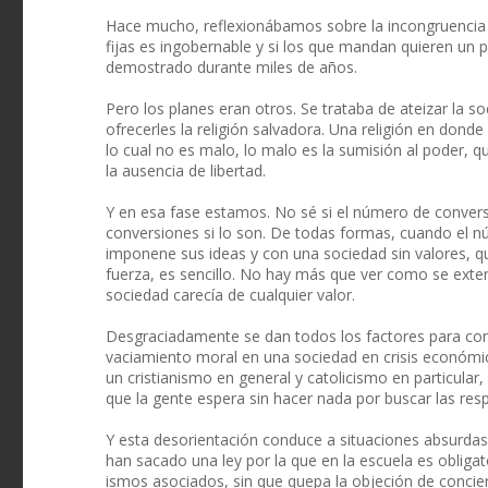
Hace mucho, reflexionábamos sobre la incongruencia d
fijas es ingobernable y si los que mandan quieren un 
demostrado durante miles de años.
Pero los planes eran otros. Se trataba de ateizar la 
ofrecerles la religión salvadora. Una religión en donde 
lo cual no es malo, lo malo es la sumisión al poder,
la ausencia de libertad.
Y en esa fase estamos. No sé si el número de converso
conversiones si lo son. De todas formas, cuando el 
imponene sus ideas y con una sociedad sin valores, qu
fuerza, es sencillo. No hay más que ver como se exten
sociedad carecía de cualquier valor.
Desgraciadamente se dan todos los factores para con
vaciamiento moral en una sociedad en crisis económi
un cristianismo en general y catolicismo en particular,
que la gente espera sin hacer nada por buscar las res
Y esta desorientación conduce a situaciones absurdas
han sacado una ley por la que en la escuela es oblig
ismos asociados, sin que quepa la objeción de concien