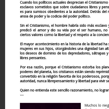
Cuando los políticos actuales desprecian el Cristianism
esclavos sometidos que sobre ciudadanos libres y pensan
es para sumisos obedientes a la autoridad. Detrás del r
ansia de poder y la codicia del poder político.
Sin el Cristianismo, el hombre habría sido más esclavo 
predicó el amor y dio su vida por el ser humano, no
ciertos valores como la libertad y el respeto a la conci
El mayor acontecimiento en la historia de la libertad ha
mujeres en sus hijos, otorgándoles una dignidad tan alt
los deseos de dominio de los depredadores, sátrapas y 
libres pensantes.
Por esa razón, porque el Cristianismo estorba los pla
poderes del planeta, los cristianos están siendo reprim
convertido en la religión favorita de los poderosos, p
autoridad, nunca librepensamiento y libertad para vivir s
Quien no entienda este sencillo razonamiento, no logra
---
Muchos lo niega