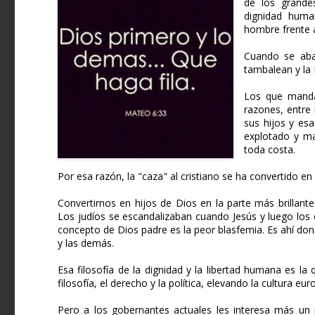
de los grandes
dignidad human
hombre frente a
Cuando se aba
tambalean y la
Los que manda
razones, entre
sus hijos y es
explotado y ma
toda costa.
Por esa razón, la "caza" al cristiano se ha convertido en
Convertirnos en hijos de Dios en la parte más brillant
Los judíos se escandalizaban cuando Jesús y luego los
concepto de Dios padre es la peor blasfemia. Es ahí donde
y las demás.
Esa filosofía de la dignidad y la libertad humana es l
filosofía, el derecho y la política, elevando la cultura 
Pero a los gobernantes actuales les interesa más un 