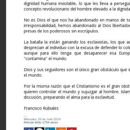
dignidad humana inviolable, lo que les lleva a perseg
concepto revolucionario del hombre elevado a la dignidad
No es Dios el que nos ha abandonado en manos de tan
irresponsabilidad, hemos abandonado al Dios libertador
presas de los poderosos sin escrúpulos.
La batalla la están ganando los esclavistas, los que 
desprecian al individuo con la excusa de defender lo co
aunque para ello tenga que desaparecer esa Europa 
"contamina" el mundo.
Dios y sus seguidores son el único gran obstáculo que 
el mundo.
Por la misma razón que el Cristianismo es el gran obstá
quieren controlar el mundo y sujuzgar al hombre. Islam
discusión, preparando el alma para la esclavitud.
Francisco Rubiales
- -
Miércoles, 20 de Julio 2016
Artículo leído 1754 veces