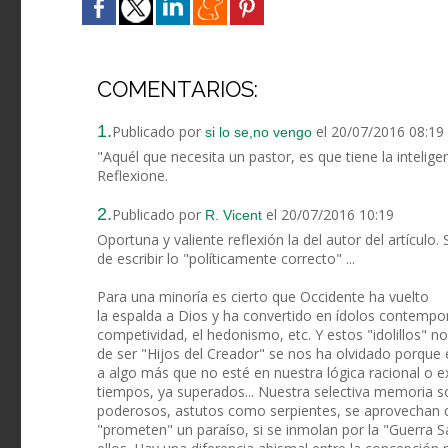
COMENTARIOS:
1.
Publicado por
el 20/07/2016 08:19
si lo se,no vengo
"Aquél que necesita un pastor, es que tiene la intelige
Reflexione.
2.
Publicado por
el 20/07/2016 10:19
R. Vicent
Oportuna y valiente reflexión la del autor del artículo
de escribir lo "políticamente correcto" ...
Para una minoría es cierto que Occidente ha vuelto
la espalda a Dios y ha convertido en ídolos contemporá
competividad, el hedonismo, etc. Y estos "idolillos" n
de ser "Hijos del Creador" se nos ha olvidado porque 
a algo más que no esté en nuestra lógica racional o ex
tiempos, ya superados... Nuestra selectiva memoria s
poderosos, astutos como serpientes, se aprovechan d
"prometen" un paraíso, si se inmolan por la "Guerra Sa