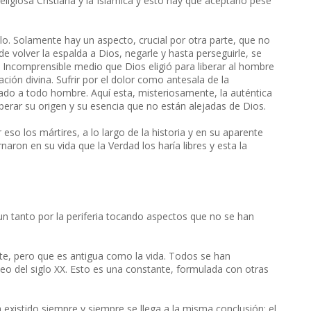
eligiosa Cristiana y la Islámica y esto hay que aceptarlo pese
ulo. Solamente hay un aspecto, crucial por otra parte, que no
e volver la espalda a Dios, negarle y hasta perseguirle, se
e Incomprensible medio que Dios eligió para liberar al hombre
ación divina. Sufrir por el dolor como antesala de la
rvado a todo hombre. Aquí esta, misteriosamente, la auténtica
uperar su origen y su esencia que no están alejadas de Dios.
so los mártires, a lo largo de la historia y en su aparente
aron en su vida que la Verdad los haría libres y esta la
r un tanto por la periferia tocando aspectos que no se han
nte, pero que es antigua como la vida. Todos se han
teo del siglo XX. Esto es una constante, formulada con otras
existido siempre y siempre se llega a la misma conclusión: el