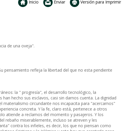
Inicio
Enviar
Versión para Imprimir
ncia de una oveja".
. Su pensamiento refleja la libertad del que no esta pendiente
neos: la " progresía", el desarrollo tecnológico, la
os han hecho sus esclavos, casi sin darnos cuenta. La dignidad
el materialismo circundante nos incapacita para "acercarnos"
periencia concreta. Y la fe, claro está, pertenece a otros
olo atiende a reclamos del momento y pasajeros. Y los
el rebaño miserablemente, incluso se atreven y les
nta" contra los infieles, es decir, los que no piensan como