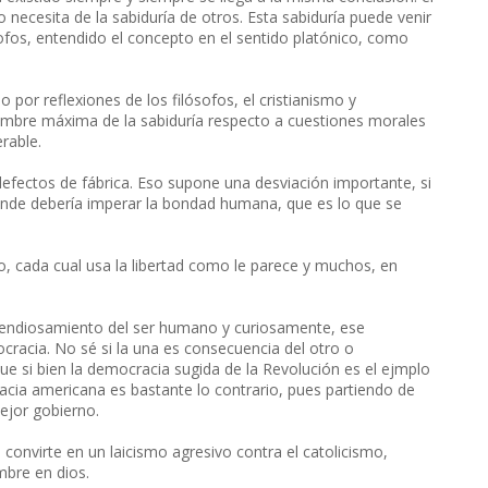
o necesita de la sabiduría de otros. Esta sabiduría puede venir
ósofos, entendido el concepto en el sentido platónico, como
por reflexiones de los filósofos, el cristianismo y
cumbre máxima de la sabiduría respecto a cuestiones morales
rable.
fectos de fábrica. Eso supone una desviación importante, si
onde debería imperar la bondad humana, que es lo que se
o, cada cual usa la libertad como le parece y muchos, en
 el endiosamiento del ser humano y curiosamente, ese
acia. No sé si la una es consecuencia del otro o
e si bien la democracia sugida de la Revolución es el ejmplo
acia americana es bastante lo contrario, pues partiendo de
mejor gobierno.
e convirte en un laicismo agresivo contra el catolicismo,
mbre en dios.