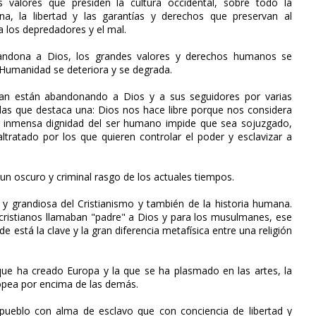
 valores que presiden la cultura occidental, sobre todo la
a, la libertad y las garantías y derechos que preservan al
 los depredadores y el mal.
ndona a Dios, los grandes valores y derechos humanos se
 Humanidad se deteriora y se degrada.
n están abandonando a Dios y a sus seguidores por varias
 las que destaca una: Dios nos hace libre porque nos considera
a inmensa dignidad del ser humano impide que sea sojuzgado,
ltratado por los que quieren controlar el poder y esclavizar a
 un oscuro y criminal rasgo de los actuales tiempos.
e y grandiosa del Cristianismo y también de la historia humana.
 cristianos llamaban "padre" a Dios y para los musulmanes, ese
 está la clave y la gran diferencia metafísica entre una religión
a que ha creado Europa y la que se ha plasmado en las artes, la
europea por encima de las demás.
pueblo con alma de esclavo que con conciencia de libertad y