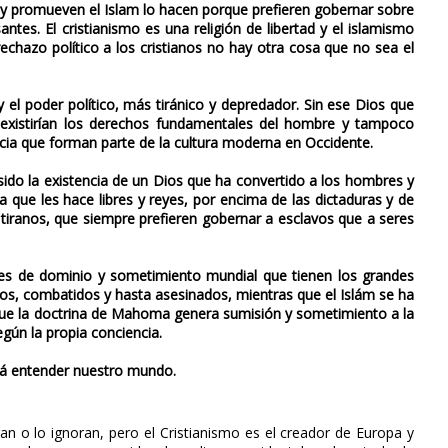
o y promueven el Islam lo hacen porque prefieren gobernar sobre
tes. El cristianismo es una religión de libertad y el islamismo
echazo político a los cristianos no hay otra cosa que no sea el
y el poder político, más tiránico y depredador. Sin ese Dios que
 existirían los derechos fundamentales del hombre y tampoco
encia que forman parte de la cultura moderna en Occidente.
 sido la existencia de un Dios que ha convertido a los hombres y
a que les hace libres y reyes, por encima de las dictaduras y de
tiranos, que siempre prefieren gobernar a esclavos que a seres
nes de dominio y sometimiento mundial que tienen los grandes
idos, combatidos y hasta asesinados, mientras que el Islám se ha
orque la doctrina de Mahoma genera sumisión y sometimiento a la
egún la propia conciencia.
rá entender nuestro mundo.
n o lo ignoran, pero el Cristianismo es el creador de Europa y