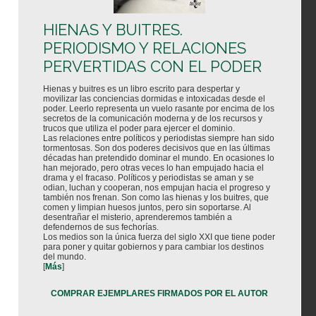
HIENAS Y BUITRES.
PERIODISMO Y RELACIONES
PERVERTIDAS CON EL PODER
Hienas y buitres es un libro escrito para despertar y
movilizar las conciencias dormidas e intoxicadas desde el
poder. Leerlo representa un vuelo rasante por encima de los
secretos de la comunicación moderna y de los recursos y
trucos que utiliza el poder para ejercer el dominio.
Las relaciones entre políticos y periodistas siempre han sido
tormentosas. Son dos poderes decisivos que en las últimas
décadas han pretendido dominar el mundo. En ocasiones lo
han mejorado, pero otras veces lo han empujado hacia el
drama y el fracaso. Políticos y periodistas se aman y se
odian, luchan y cooperan, nos empujan hacia el progreso y
también nos frenan. Son como las hienas y los buitres, que
comen y limpian huesos juntos, pero sin soportarse. Al
desentrañar el misterio, aprenderemos también a
defendernos de sus fechorías.
Los medios son la única fuerza del siglo XXI que tiene poder
para poner y quitar gobiernos y para cambiar los destinos
del mundo.
[
Más
]
COMPRAR EJEMPLARES FIRMADOS POR EL AUTOR