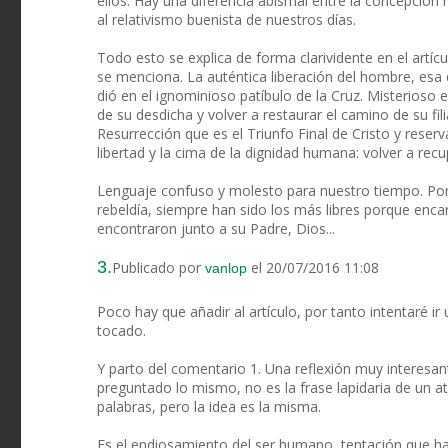
ellos. Hay una diferencia abismal entre la concepción r
al relativismo buenista de nuestros días.
Todo esto se explica de forma clarividente en el artíc
se menciona. La auténtica liberación del hombre, esa d
dió en el ignominioso patíbulo de la Cruz. Misterioso 
de su desdicha y volver a restaurar el camino de su fili
Resurrección que es el Triunfo Final de Cristo y rese
libertad y la cima de la dignidad humana: volver a rec
Lenguaje confuso y molesto para nuestro tiempo. Por e
rebeldía, siempre han sido los más libres porque encarn
encontraron junto a su Padre, Dios...
3.
Publicado por
el 20/07/2016 11:08
vanlop
Poco hay que añadir al artículo, por tanto intentaré i
tocado.
Y parto del comentario 1. Una reflexión muy interesa
preguntado lo mismo, no es la frase lapidaria de un a
palabras, pero la idea es la misma.
Es el endiosamiento del ser humano, tentación que ha 