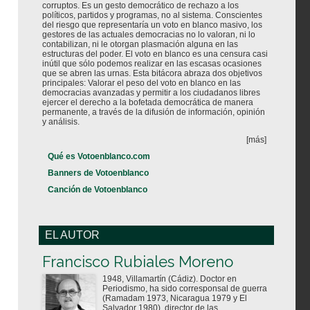
corruptos. Es un gesto democrático de rechazo a los
políticos, partidos y programas, no al sistema. Conscientes
del riesgo que representaría un voto en blanco masivo, los
gestores de las actuales democracias no lo valoran, ni lo
contabilizan, ni le otorgan plasmación alguna en las
estructuras del poder. El voto en blanco es una censura casi
inútil que sólo podemos realizar en las escasas ocasiones
que se abren las urnas. Esta bitácora abraza dos objetivos
principales: Valorar el peso del voto en blanco en las
democracias avanzadas y permitir a los ciudadanos libres
ejercer el derecho a la bofetada democrática de manera
permanente, a través de la difusión de información, opinión
y análisis.
[más]
Qué es Votoenblanco.com
Banners de Votoenblanco
Canción de Votoenblanco
EL AUTOR
Votoenblanco.com
Francisco Rubiales Moreno
1948, Villamartín (Cádiz). Doctor en
Periodismo, ha sido corresponsal de guerra
(Ramadam 1973, Nicaragua 1979 y El
Salvador 1980), director de las