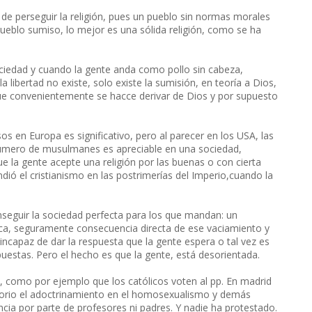
e perseguir la religión, pues un pueblo sin normas morales
pueblo sumiso, lo mejor es una sólida religión, como se ha
sociedad y cuando la gente anda como pollo sin cabeza,
la libertad no existe, solo existe la sumisión, en teoría a Dios,
 que convenientemente se hacce derivar de Dios y por supuesto
s en Europa es significativo, pero al parecer en los USA, las
número de musulmanes es apreciable en una sociedad,
e la gente acepte una religión por las buenas o con cierta
dió el cristianismo en las postrimerías del Imperio,cuando la
seguir la sociedad perfecta para los que mandan: un
ca, seguramente consecuencia directa de ese vaciamiento y
 incapaz de dar la respuesta que la gente espera o tal vez es
puestas. Pero el hecho es que la gente, está desorientada.
, como por ejemplo que los católicos voten al pp. En madrid
atorio el adoctrinamiento en el homosexualismo y demás
cia por parte de profesores ni padres. Y nadie ha protestado.