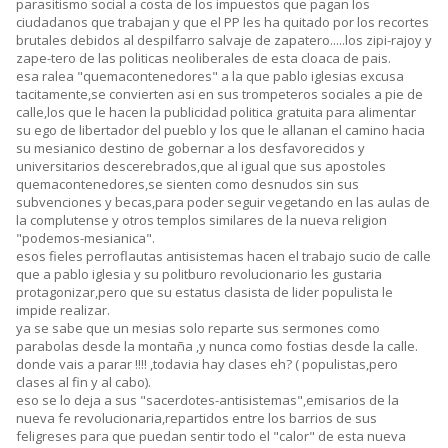
parasitismo social a costa de los impuestos que pagan los
ciudadanos que trabajan y que el PP les ha quitado por los recortes
brutales debidos al despilfarro salvaje de zapatero.....los zipi-rajoy y
zape-tero de las politicas neoliberales de esta cloaca de pais.
esa ralea "quemacontenedores" a la que pablo iglesias excusa
tacitamente,se convierten asi en sus trompeteros sociales a pie de
calle,los que le hacen la publicidad politica gratuita para alimentar
su ego de libertador del pueblo y los que le allanan el camino hacia
su mesianico destino de gobernar a los desfavorecidos y
universitarios descerebrados,que al igual que sus apostoles
quemacontenedores,se sienten como desnudos sin sus
subvenciones y becas,para poder seguir vegetando en las aulas de
la complutense y otros templos similares de la nueva religion
"podemos-mesianica".
esos fieles perroflautas antisistemas hacen el trabajo sucio de calle
que a pablo iglesia y su politburo revolucionario les gustaria
protagonizar,pero que su estatus clasista de lider populista le
impide realizar.
ya se sabe que un mesias solo reparte sus sermones como
parabolas desde la montaña ,y nunca como fostias desde la calle.
donde vais a parar !!!! ,todavia hay clases eh? ( populistas,pero
clases al fin y al cabo).
eso se lo deja a sus "sacerdotes-antisistemas",emisarios de la
nueva fe revolucionaria,repartidos entre los barrios de sus
feligreses para que puedan sentir todo el "calor" de esta nueva