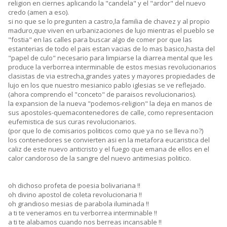
religion en ciernes aplicando la "candela" y el "ardor" del nuevo
credo (amen a eso).
si no que se lo pregunten a castro,la familia de chavez y al propio
maduro,que viven en urbanizaciones de lujo mientras el pueblo se
"fostia" en las calles para buscar algo de comer por que las
estanterias de todo el pais estan vacias de lo mas basico,hasta del
"papel de culo" necesario para limpiarse la diarrea mental que les
produce la verborrea interminable de estos mesias revolucionarios
clasistas de via estrecha,grandes yates y mayores propiedades de
lujo en los que nuestro mesianico pablo iglesias se ve reflejado.
(ahora comprendo el "conceto" de paraisos revolucionarios).
la expansion de la nueva "podemos-religion" la deja en manos de
sus apostoles-quemacontenedores de calle, como representacion
eufemistica de sus curas revolucionarios.
(por que lo de comisarios politicos como que ya no se lleva no?)
los contenedores se convierten asi en la metafora eucaristica del
caliz de este nuevo anticristo y el fuego que emana de ellos en el
calor candoroso de la sangre del nuevo antimesias politico.
oh dichoso profeta de poesia bolivariana !!
oh divino apostol de coleta revolucionaria !!
oh grandioso mesias de parabola iluminada !!
a ti te veneramos en tu verborrea interminable !!
a ti te alabamos cuando nos berreas incansable !!