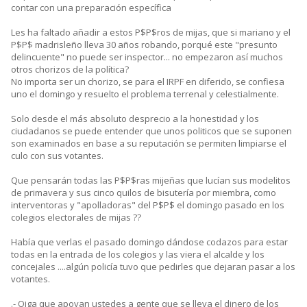
contar con una preparación específica
Les ha faltado añadir a estos P$P$ros de mijas, que si mariano y el
P$P$ madrisleño lleva 30 años robando, porqué este "presunto
delincuente" no puede ser inspector... no empezaron así muchos
otros chorizos de la política?
No importa ser un chorizo, se para el IRPF en diferido, se confiesa
uno el domingo y resuelto el problema terrenal y celestialmente.
Solo desde el más absoluto desprecio a la honestidad y los
ciudadanos se puede entender que unos politicos que se suponen
son examinados en base a su reputación se permiten limpiarse el
culo con sus votantes.
Que pensarán todas las P$P$ras mijeñas que lucían sus modelitos
de primavera y sus cinco quilos de bisutería por miembra, como
interventoras y "apolladoras" del P$P$ el domingo pasado en los
colegios electorales de mijas ??
Había que verlas el pasado domingo dándose codazos para estar
todas en la entrada de los colegios y las viera el alcalde y los
concejales ....algún policía tuvo que pedirles que dejaran pasar a los
votantes.
.- Oiga que apoyan ustedes a gente que se lleva el dinero de los