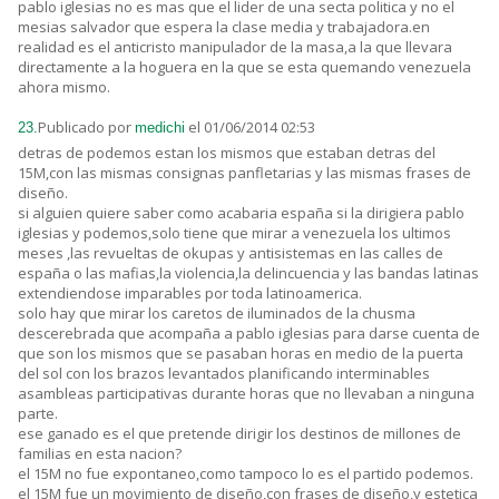
pablo iglesias no es mas que el lider de una secta politica y no el
mesias salvador que espera la clase media y trabajadora.en
realidad es el anticristo manipulador de la masa,a la que llevara
directamente a la hoguera en la que se esta quemando venezuela
ahora mismo.
Publicado por
el 01/06/2014 02:53
23.
medichi
detras de podemos estan los mismos que estaban detras del
15M,con las mismas consignas panfletarias y las mismas frases de
diseño.
si alguien quiere saber como acabaria españa si la dirigiera pablo
iglesias y podemos,solo tiene que mirar a venezuela los ultimos
meses ,las revueltas de okupas y antisistemas en las calles de
españa o las mafias,la violencia,la delincuencia y las bandas latinas
extendiendose imparables por toda latinoamerica.
solo hay que mirar los caretos de iluminados de la chusma
descerebrada que acompaña a pablo iglesias para darse cuenta de
que son los mismos que se pasaban horas en medio de la puerta
del sol con los brazos levantados planificando interminables
asambleas participativas durante horas que no llevaban a ninguna
parte.
ese ganado es el que pretende dirigir los destinos de millones de
familias en esta nacion?
el 15M no fue expontaneo,como tampoco lo es el partido podemos.
el 15M fue un movimiento de diseño,con frases de diseño,y estetica