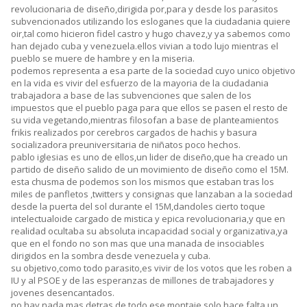
revolucionaria de diseño,dirigida por,para y desde los parasitos
subvencionados utilizando los esloganes que la ciudadania quiere
oir,tal como hicieron fidel castro y hugo chavez,y ya sabemos como
han dejado cuba y venezuela.ellos vivian a todo lujo mientras el
pueblo se muere de hambre y en la miseria.
podemos representa a esa parte de la sociedad cuyo unico objetivo
en la vida es vivir del esfuerzo de la mayoria de la ciudadania
trabajadora a base de las subvenciones que salen de los
impuestos que el pueblo paga para que ellos se pasen el resto de
su vida vegetando,mientras filosofan a base de planteamientos
frikis realizados por cerebros cargados de hachis y basura
socializadora preuniversitaria de niñatos poco hechos.
pablo iglesias es uno de ellos,un lider de diseño,que ha creado un
partido de diseño salido de un movimiento de diseño como el 15M.
esta chusma de podemos son los mismos que estaban tras los
miles de panfletos ,twitters y consignas que lanzaban a la sociedad
desde la puerta del sol durante el 15M,dandoles cierto toque
intelectualoide cargado de mistica y epica revolucionaria,y que en
realidad ocultaba su absoluta incapacidad social y organizativa,ya
que en el fondo no son mas que una manada de insociables
dirigidos en la sombra desde venezuela y cuba.
su objetivo,como todo parasito,es vivir de los votos que les roben a
IU y al PSOE y de las esperanzas de millones de trabajadores y
jovenes desencantados.
no hay nada mas detras de todo ese montaje,solo hace falta un