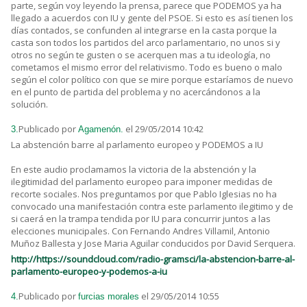
parte, según voy leyendo la prensa, parece que PODEMOS ya ha
llegado a acuerdos con IU y gente del PSOE. Si esto es así tienen los
días contados, se confunden al integrarse en la casta porque la
casta son todos los partidos del arco parlamentario, no unos si y
otros no según te gusten o se acerquen mas a tu ideología, no
cometamos el mismo error del relativismo. Todo es bueno o malo
según el color político con que se mire porque estaríamos de nuevo
en el punto de partida del problema y no acercándonos a la
solución.
Publicado por
el 29/05/2014 10:42
3.
Agamenón.
La abstención barre al parlamento europeo y PODEMOS a IU
En este audio proclamamos la victoria de la abstención y la
ilegitimidad del parlamento europeo para imponer medidas de
recorte sociales. Nos preguntamos por que Pablo Iglesias no ha
convocado una manifestación contra este parlamento ilegitimo y de
si caerá en la trampa tendida por IU para concurrir juntos a las
elecciones municipales. Con Fernando Andres Villamil, Antonio
Muñoz Ballesta y Jose Maria Aguilar conducidos por David Serquera.
http://https://soundcloud.com/radio-gramsci/la-abstencion-barre-al-
parlamento-europeo-y-podemos-a-iu
Publicado por
el 29/05/2014 10:55
4.
furcias morales