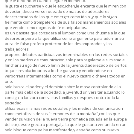
que le defiendan cuando llegue el momento.
le gusta escucharse y que le escuchen,le encanta que le miren con
devocion,desea verse rodeado de masas de adoradores
descerebrados de las que emerger como idolo ,y que lo sigan
fielmente como trompeteros de sus falsos mandamientos sociales
que vende como dogmas de fe manipulados.
es un clasista que considera al lumpen como una chusma a la que
despreciar,pero a la que utiliza como argumento para adornar su
aura de falso profeta protector de los desamparados y los
trabajadores.
propone debates participativos interminables en las redes sociales
y en los medios de comunicacion,solo para regalarse a si mismo e
hinchar su ego de nuevo lenin de la juventud,aderezado de ciertos
toques revolucionarios a lo che guevara y vendiendose en
verborreas interminables como el nuevo castro o chavez,todos en
uno.
solo busca el poder y el dominio sobre la masa controlando a la
parte mas debil de la sociedad,la juventud universitaria.cuando lo
consiga la lanzara contra sus familias y despues contra toda la
sociedad.
utiliza esas mismas redes sociales y los medios de comunicacion
como metaforas de sus "sermones de la montaña",con los que
vender su vision de la nueva tierra prometida situada en la europa
del sur,desde grecia a portugal,a la que le gustaria ver unida en un
solo bloque como ya ha manifestado,y españa como su nuevo