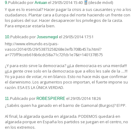
Publicado por
el 29/05/2014 15:40
(desde móvil)
9.
Antuan
Y que es lo esencial? Hacer pagar la crisis a sus causantes y no a los
ciudadanos. Plantar cara a Europa del norte haciendo un frente con
los países del sur. Hacer desaparecer los privilegios de la casta.
Para empezar estaría bien.
Publicado por
el 29/05/2014 17:51
10.
Josesmegol
http://www.elmundo.es/pais-
vasco/2014/05/29/53873258268e3efb708b457a.html?
a=773ff9cceb616b6cdc58a71c72fcb1e7&t=1401378575
¿Y para esto sirve la democracia? ¡¡¡La democracia es una mierda!!!
¡¡¡La gente cree solo en la democracia que a ellos les sale de la ....!!!
Yo ya paso de votar, ni en blanco. Esto no hace más que confirmar
el darwinismo. Los argumentos poco importan, el fuerte impone su
razón. ESA ES LA ÚNICA VERDAD.
Publicado por
el 29/05/2014 18:26
11.
ROBESPIERRE
¿Sabéis quien ha ganado en el barrio de Gamonal (Burgos)? El PP.
Al final, la algarada queda en algarada. PODEMOS quedará en
algarada porque en España los partidos se juegan en el centro, no
en los extremos.