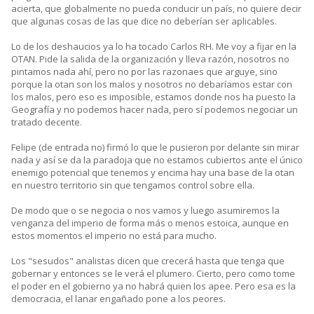
acierta, que globalmente no pueda conducir un país, no quiere decir
que algunas cosas de las que dice no deberían ser aplicables.
Lo de los deshaucios ya lo ha tocado Carlos RH. Me voy a fijar en la
OTAN. Pide la salida de la organización y lleva razón, nosotros no
pintamos nada ahí, pero no por las razonaes que arguye, sino
porque la otan son los malos y nosotros no debaríamos estar con
los malos, pero eso es imposible, estamos donde nos ha puesto la
Geografía y no podemos hacer nada, pero sí podemos negociar un
tratado decente.
Felipe (de entrada no) firmó lo que le pusieron por delante sin mirar
nada y así se da la paradoja que no estamos cubiertos ante el único
enemigo potencial que tenemos y encima hay una base de la otan
en nuestro territorio sin que tengamos control sobre ella.
De modo que o se negocia o nos vamos y luego asumiremos la
venganza del imperio de forma más o menos estoica, aunque en
estos momentos el imperio no está para mucho.
Los "sesudos" analistas dicen que crecerá hasta que tenga que
gobernar y entonces se le verá el plumero. Cierto, pero como tome
el poder en el gobierno ya no habrá quien los apee. Pero esa es la
democracia, el lanar engañado pone a los peores.