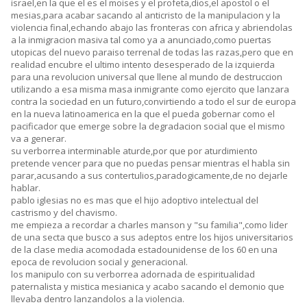
israel,en la que el es el moises y el profeta,dios,el apostol o el
mesias,para acabar sacando al anticristo de la manipulacion y la
violencia final,echando abajo las fronteras con africa y abriendolas
a la inmigracion masiva tal como ya a anunciado,como puertas
utopicas del nuevo paraiso terrenal de todas las razas,pero que en
realidad encubre el ultimo intento desesperado de la izquierda
para una revolucion universal que llene al mundo de destruccion
utilizando a esa misma masa inmigrante como ejercito que lanzara
contra la sociedad en un futuro,convirtiendo a todo el sur de europa
en la nueva latinoamerica en la que el pueda gobernar como el
pacificador que emerge sobre la degradacion social que el mismo
va a generar.
su verborrea interminable aturde,por que por aturdimiento
pretende vencer para que no puedas pensar mientras el habla sin
parar,acusando a sus contertulios,paradogicamente,de no dejarle
hablar.
pablo iglesias no es mas que el hijo adoptivo intelectual del
castrismo y del chavismo.
me empieza a recordar a charles manson y "su familia",como lider
de una secta que busco a sus adeptos entre los hijos universitarios
de la clase media acomodada estadounidense de los 60 en una
epoca de revolucion social y generacional.
los manipulo con su verborrea adornada de espiritualidad
paternalista y mistica mesianica y acabo sacando el demonio que
llevaba dentro lanzandolos a la violencia.