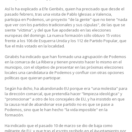
Así lo ha explicado a Efe Geribés, quien ha precisado que desde el
pasado febrero, tras una visita de Pablo Iglesias a Valencia,
participa en Podemos, un proyecto "de la gente" que no tiene "nada
que ver con los partidos tradicionales y sus cúpulas", de las que se
siente "víctima", y del que fue apoderado en las elecciones
europeas del domingo. La nueva formación sólo obtuvo 15 votos
frente a los 106 de Esquerra Unida y los 112 de Partido Popular, que
fue el más votado en la localidad.
Girabés ha indicado que han formado una agrupación de Podemos
en la comarca de La Ribera y tienen previsto hacer lo mismo en el
municipio, con el objetivo de presentar en las próximas elecciones
locales una candidatura de Podemos y confluir con otras opciones
políticas que quieran participar.
Según ha dicho, ha abandonado EU porque era "una molestia" para
la dirección comarcal, que pretendía hacer "limpieza ideológica" y
"promocionar" a otro de los concejales de EU, y ha insistido en que
la causa real de abandonar ese partido no es que se pase a
Podemos, sino que le han hecho "la vida imposible" en la
formación.
Ha indicado que el pasado 10 de marzo se dio de baja como
militante de EU, y que tras el escrito recibido en el Ayuntamiento por