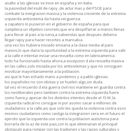
asalto a las iglesias se inice en españa y en italia.
la pasividad del inutil de rajoy ,de artur mas y del PSOE para
combatir la inmigracion masiva y la violencia creciente de la extrema
izquierda antisistema da hasta verguenza.
a zapatero lo pusieron en el gobierno de españa para que
cumpliera un objetivo concreto,que era despilfarrar a manos llenas
para llevar al pais a la ruina,a sabiendas que despues deberia
llegar rajoy para hacer recortes a mansalva.
una vez los hubiera iniciado enviaria a la clase media al paro
masivo,lo que daria la oportunidad a la extrema izquierda para salir
a la calle e intentar iniciar una revuelta como en latinoamerica.
todo ha funcionado hasta ahora,a excepcion d ela revuelta masiva
en las calles,solo iniciada por los antisistemas y que no consiguen
movilizar mayoritariamente a la poblacion.
asi que le han echado mano a podemos y a pablo iglesias.
los españoles no son idiotas y se huelen algo,sin duda.
tal vez el recuerdo d ela guerra civil nos mantiene en guardia contra
los neoliberales pero tambien contra la extrema izquierda.fuere
como fuere,y apesar de los distintos intentos desde el 15 M ,la
izquierda radical no consigue ni por asomo sacar a millones de
ciudadanos a la calle,asi que solo les queda la violencia contra esos
mismos ciudadanos como castigo.la inmigracion sera en el futuro el
ejercito que la izquierda use contra la poblacion autoctona para
borrarla de la az de este pais,con lo que eliminarian el principal
obstaculo para romper con las tradiones y las raices culturales y