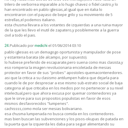
trilero de verborrea imparable a lo hugo chavez o fidel castro,y lo
han encontrado en pablo iglesias,al igual que en italia lo
encontraron con el payaso de bepe grilo y su movimiento de 5
estrellas,el podemos italiano.
esta chusma llevara a los votantes de izquierdas a una ruina mayor
de la que les llevo el inutil de zapatero,y posiblemente a la guerra
civil a todo el pais.
Publicado por
el 01/06/2014 03:10
24.
medichi
pablo iglesias es un demagogo oportunista y manipulador de pose
y estanteria barata (de alcampo, por supuesto).
lo hubiese preferido de escaparate,pero suena como mas clasista,y
eso romperia la imagen revolucionaria encoletada de mesias
protector en favor de sus "probes" apostoles-quemacontenedores.
asi que la critica a su clasismo antilumpen habra que dejarla para
cuando le de por despreciar a ese mismo sub-estrato social de baja
categoria al que criticaba en los medios por no pertenecer a su nivel
intelectual,pero que ahora excusa por quemar contenedores ya
que le sirve para sus propositos populistas en favor de esos
mismos desfavorecidos "lumpenes".
cachissss,como mola ser mesias bolivariano.
esa chusma lumpenada no busca comida en los contenedores.
mas bien buscan las subvenciones y los pisos-okupas de patada en
la puerta que la izquierda les daba para seguir alimentando su