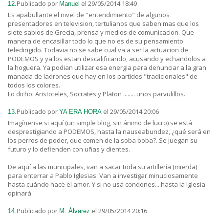
Publicado por
el 29/05/2014 18:49
12.
Manuel
Es apabullante el nivel de "entendimiento" de algunos
presentadores en television, tertulianos que saben mas que los
siete sabios de Grecia, prensa y medios de comunicacion. Que
manera de encasillar todo lo que no es de su pensamiento
teledirigido. Todavia no se sabe cual va a ser la actuacion de
PODEMOS y ya los estan descalificando, acusando y echandolos a
la hoguera. Ya podian utilizar esa energia para denunciar a la gran
manada de ladrones que hay en los partidos "tradicionales" de
todos los colores.
Lo dicho: Aristoteles, Socrates y Platon ........ unos parvulillos.
Publicado por
el 29/05/2014 20:06
13.
YA ERA HORA
Imagínense si aquí (un simple blog, sin ánimo de lucro) se está
desprestigiando a PODEMOS, hasta la nauseabundez, ¿qué será en
los perros de poder, que comen de la soba boba?. Se juegan su
futuro y lo defienden con uñas y dientes.
De aquí a las municipales, van a sacar toda su artillería (mierda)
para enterrar a Pablo Iglesias. Van a investigar minuciosamente
hasta cuándo hace el amor. Y si no usa condones....hasta la Iglesia
opinará.
Publicado por
el 29/05/2014 20:16
14.
M. Álvarez