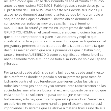
acuerdo con lo que vengo denunciando desde el minuto 1? Mucho
antes de que naciera PODEMOS, Pablo Iglesias y resto de su gente.
El programa de PODEMOS lleva en este blog desde sus inicios ¿O
acaso no se denunció aquí mucho antes de que lo hiciera nadie el
saqueo de las Cajas de Ahorro? Día tras día se denunció la
corrupción con palabras muy gruesas. Es mas, el término
AUSTERICIDIO lo acuñé yo mismo en un programa de radio del
GRUPO POLINOMIA en el canal Ivoox para quien lo quiera buscar y
que pueda comprobar si alguien lo acuño antes y explico que
significaba. Lo hice junto con otros miembros que participaban en el
programa y pertenecientes a partidos de la izquierda como IU que
después me han dicho que era la primera vez que lo había oido,
tanto el termino AUSTERICIDIO como su significado. Ahora lo utiliza
absolutamente todo el mundo de todo el mundo, no solo de España
y Europa.
Por tanto, si desde algún sitio se ha luchado es desde aquí y resto
de plataformas donde he podido alzar mi protesta pero también
luchando contra el lado tenebroso que tienen todas las crisis y
todos los hartazgos sociales y su consecuente radicalización de las
sociedades, me refiero a buscar el extremo opuesto pensando que
es la solución. La solución no pasa por plagiar el sistema
bolivariano, solo hay que mirar lo que está pasando en Venezuela,
un país rico en recursos pero hundido por el sistema que se está
imponiendo. Un sistema que se atreve a matar a tiros a uno de sus