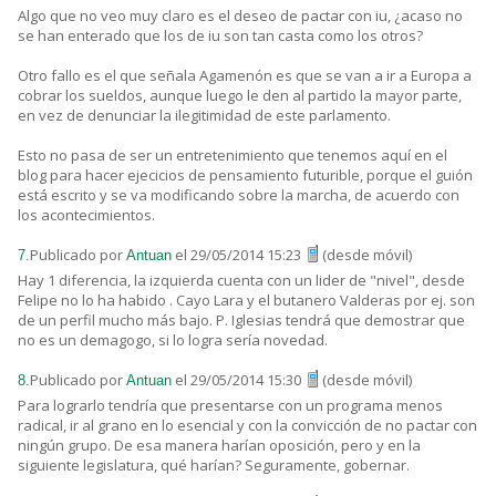
Algo que no veo muy claro es el deseo de pactar con iu, ¿acaso no
se han enterado que los de iu son tan casta como los otros?
Otro fallo es el que señala Agamenón es que se van a ir a Europa a
cobrar los sueldos, aunque luego le den al partido la mayor parte,
en vez de denunciar la ilegitimidad de este parlamento.
Esto no pasa de ser un entretenimiento que tenemos aquí en el
blog para hacer ejecicios de pensamiento futurible, porque el guión
está escrito y se va modificando sobre la marcha, de acuerdo con
los acontecimientos.
Publicado por
el 29/05/2014 15:23
(desde móvil)
7.
Antuan
Hay 1 diferencia, la izquierda cuenta con un lider de "nivel", desde
Felipe no lo ha habido . Cayo Lara y el butanero Valderas por ej. son
de un perfil mucho más bajo. P. Iglesias tendrá que demostrar que
no es un demagogo, si lo logra sería novedad.
Publicado por
el 29/05/2014 15:30
(desde móvil)
8.
Antuan
Para lograrlo tendría que presentarse con un programa menos
radical, ir al grano en lo esencial y con la convicción de no pactar con
ningún grupo. De esa manera harían oposición, pero y en la
siguiente legislatura, qué harían? Seguramente, gobernar.