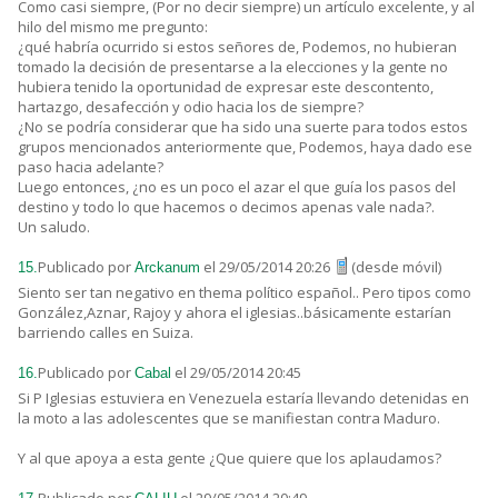
Como casi siempre, (Por no decir siempre) un artículo excelente, y al
hilo del mismo me pregunto:
¿qué habría ocurrido si estos señores de, Podemos, no hubieran
tomado la decisión de presentarse a la elecciones y la gente no
hubiera tenido la oportunidad de expresar este descontento,
hartazgo, desafección y odio hacia los de siempre?
¿No se podría considerar que ha sido una suerte para todos estos
grupos mencionados anteriormente que, Podemos, haya dado ese
paso hacia adelante?
Luego entonces, ¿no es un poco el azar el que guía los pasos del
destino y todo lo que hacemos o decimos apenas vale nada?.
Un saludo.
Publicado por
el 29/05/2014 20:26
(desde móvil)
15.
Arckanum
Siento ser tan negativo en thema político español.. Pero tipos como
González,Aznar, Rajoy y ahora el iglesias..básicamente estarían
barriendo calles en Suiza.
Publicado por
el 29/05/2014 20:45
16.
Cabal
Si P Iglesias estuviera en Venezuela estaría llevando detenidas en
la moto a las adolescentes que se manifiestan contra Maduro.
Y al que apoya a esta gente ¿Que quiere que los aplaudamos?