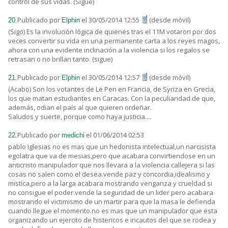
control de sus vidas. (Sigue)
Publicado por
el 30/05/2014 12:55
(desde móvil)
20.
Elphin
(Sigo) Es la involución lógica de quienes tras el 11M votaron por dos
veces convertir su vida en una permanente carta a los reyes magos,
ahora con una evidente inclinación a la violencia si los regalos se
retrasan o no brillan tanto. (sigue)
Publicado por
el 30/05/2014 12:57
(desde móvil)
21.
Elphin
(Acabo) Son los votantes de Le Pen en Francia, de Syriza en Grecia,
los que matan estudiantes en Caracas. Con la peculiaridad de que,
además, odian el país al que quieren ordeñar.
Saludos y suerte, porque como haya justicia....
Publicado por
el 01/06/2014 02:53
22.
medichi
pablo iglesias no es mas que un hedonista intelectual,un narcisista
egolatra que va de mesias,pero que acabara convirtiendose en un
anticristo manipulador que nos llevara a la violencia callejera si las
cosas no salen como el desea.vende paz y concordia,idealismo y
mistica,pero a la larga acabara mostrando venganza y crueldad si
no consigue el poder.vende la seguridad de un lider pero acabara
mostrando el victimismo de un martir para que la masa le defienda
cuando llegue el momento.no es mas que un manipulador que esta
organizando un ejercito de histericos e incautos del que se rodea y