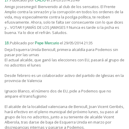
Publicado por
el 29/05/2014 20:49
17.
CALIU
Amigo josesmegol: Bienvenido al club de los sensatos. El Frente
Amplio contra la sinrazón y la corrupción en todos los ordenes de la
vida, muy especialmente contra la pocilga política, te reciben
efusivamente. Ahora, solo te falta ser consecuente con lo que dices
y... VOTAR !! JAMÁS DE LOS JAMASES !! Nunca es tarde si la picha es
buena. Ya lo dice el refrán. Saludos.
Publicado por
el 29/05/2014 21:35
18.
Pepe Mercurio
Deja Esquerra Unida Benicull, primera alcaldía para Podemos sin
pasar por las urnas
El actual alcalde, que ganó las elecciones con EU, pasará al grupo de
no adscritos el lunes
Desde febrero es un colaborador activo del partido de Iglesias en la
provincia de Valencia
Ignacio Blanco, el número dos de EU, pide a Podemos que no
ampare el transfugismo
El alcalde de la localidad valenciana de Benicull, Joan Vicent Geribés,
hará efectivo en el pleno municipal del próximo lunes, su paso al
grupo de los no adscritos, junto a su teniente de alcalde Vicent
Alberola, tras darse de baja de Esquerra Unida en marzo por
discrepancias internas y pasarse a Podemos.