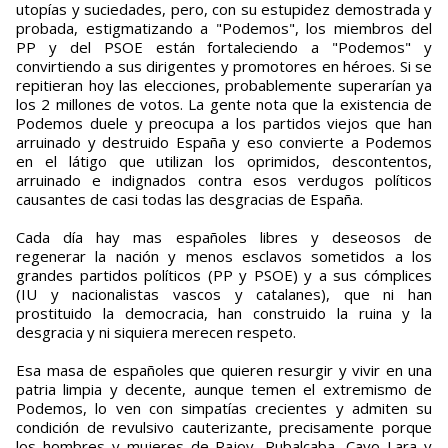
utopías y suciedades, pero, con su estupidez demostrada y
probada, estigmatizando a "Podemos", los miembros del
PP y del PSOE están fortaleciendo a "Podemos" y
convirtiendo a sus dirigentes y promotores en héroes. Si se
repitieran hoy las elecciones, probablemente superarían ya
los 2 millones de votos. La gente nota que la existencia de
Podemos duele y preocupa a los partidos viejos que han
arruinado y destruido España y eso convierte a Podemos
en el látigo que utilizan los oprimidos, descontentos,
arruinado e indignados contra esos verdugos políticos
causantes de casi todas las desgracias de España.
Cada día hay mas españoles libres y deseosos de
regenerar la nación y menos esclavos sometidos a los
grandes partidos políticos (PP y PSOE) y a sus cómplices
(IU y nacionalistas vascos y catalanes), que ni han
prostituido la democracia, han construido la ruina y la
desgracia y ni siquiera merecen respeto.
Esa masa de españoles que quieren resurgir y vivir en una
patria limpia y decente, aunque temen el extremismo de
Podemos, lo ven con simpatías crecientes y admiten su
condición de revulsivo cauterizante, precisamente porque
los hombres y mujeres de Rajoy, Rubalcaba, Cayo Lara y