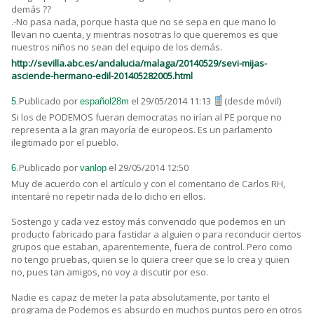
demás ??
.-No pasa nada, porque hasta que no se sepa en que mano lo
llevan no cuenta, y mientras nosotras lo que queremos es que
nuestros niños no sean del equipo de los demás.
http://sevilla.abc.es/andalucia/malaga/20140529/sevi-mijas-
asciende-hermano-edil-201405282005.html
Publicado por
el 29/05/2014 11:13
(desde móvil)
5.
español28m
Si los de PODEMOS fueran democratas no irían al PE porque no
representa a la gran mayoría de europeos. Es un parlamento
ilegitimado por el pueblo.
Publicado por
el 29/05/2014 12:50
6.
vanlop
Muy de acuerdo con el artículo y con el comentario de Carlos RH,
intentaré no repetir nada de lo dicho en ellos.
Sostengo y cada vez estoy más convencido que podemos en un
producto fabricado para fastidar a alguien o para reconducir ciertos
grupos que estaban, aparentemente, fuera de control. Pero como
no tengo pruebas, quien se lo quiera creer que se lo crea y quien
no, pues tan amigos, no voy a discutir por eso.
Nadie es capaz de meter la pata absolutamente, por tanto el
programa de Podemos es absurdo en muchos puntos pero en otros