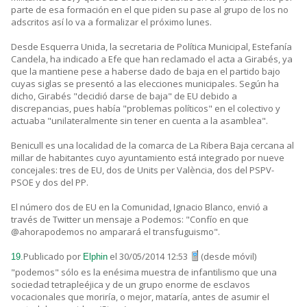
parte de esa formación en el que piden su pase al grupo de los no
adscritos así lo va a formalizar el próximo lunes.
Desde Esquerra Unida, la secretaria de Política Municipal, Estefanía
Candela, ha indicado a Efe que han reclamado el acta a Girabés, ya
que la mantiene pese a haberse dado de baja en el partido bajo
cuyas siglas se presentó a las elecciones municipales. Según ha
dicho, Girabés "decidió darse de baja" de EU debido a
discrepancias, pues había "problemas políticos" en el colectivo y
actuaba "unilateralmente sin tener en cuenta a la asamblea".
Benicull es una localidad de la comarca de La Ribera Baja cercana al
millar de habitantes cuyo ayuntamiento está integrado por nueve
concejales: tres de EU, dos de Units per València, dos del PSPV-
PSOE y dos del PP.
El número dos de EU en la Comunidad, Ignacio Blanco, envió a
través de Twitter un mensaje a Podemos: "Confío en que
@ahorapodemos no amparará el transfuguismo".
Publicado por
el 30/05/2014 12:53
(desde móvil)
19.
Elphin
"podemos" sólo es la enésima muestra de infantilismo que una
sociedad tetrapleéjica y de un grupo enorme de esclavos
vocacionales que moriría, o mejor, mataría, antes de asumir el