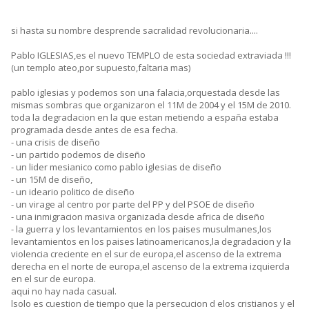
si hasta su nombre desprende sacralidad revolucionaria....
Pablo IGLESIAS,es el nuevo TEMPLO de esta sociedad extraviada !!!
(un templo ateo,por supuesto,faltaria mas)
pablo iglesias y podemos son una falacia,orquestada desde las
mismas sombras que organizaron el 11M de 2004 y el 15M de 2010.
toda la degradacion en la que estan metiendo a españa estaba
programada desde antes de esa fecha.
- una crisis de diseño
- un partido podemos de diseño
- un lider mesianico como pablo iglesias de diseño
- un 15M de diseño,
- un ideario politico de diseño
- un virage al centro por parte del PP y del PSOE de diseño
- una inmigracion masiva organizada desde africa de diseño
- la guerra y los levantamientos en los paises musulmanes,los
levantamientos en los paises latinoamericanos,la degradacion y la
violencia creciente en el sur de europa,el ascenso de la extrema
derecha en el norte de europa,el ascenso de la extrema izquierda
en el sur de europa.
aqui no hay nada casual.
lsolo es cuestion de tiempo que la persecucion d elos cristianos y el