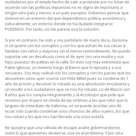
ciudadanos por el simple hecho de salir a protestar por no estar de
acuerdo con las políticas impuestas no es digno de exportarlo a
ningún otro país y menos a un país europeo. Debemos pensar que
vivimos en un entorno del que dependemos política, económica y
culturalmente, un entorno donde no ha dudado integrarse
PODEMOS. Por tanto, no me parece esa la solución.
Si por el contrario, he sido y soy partidario de mano dura, durisima
si se quiere con los corruptos y con los que echan de sus casas a
familias con niños y mayores sin el menor remordimiento. No puedo
soportar ver un desahucio como el de ayer con una madre y sus
hijos puestos de patitas en la calle. En esto soy mas extremista que
Pablo Iglesias, yo metería fuego al Banco que lo ejecuta y a sus
secuaces. Soy muy radical con los corruptos y con los jueces que los
absuelven como ayer ocurrió con Felix Millet pues su condena de 1
año de prisión y devolver lo robado es una absolución encubierta y
un insulto a los ciudadanos que se nos ha robado. Lo de Blasco con
8 años que los cumpla integramente y al Arzobispo que pide que
recemos por él pero se olvida de las victimas a las que robó que lo
larguen de inmediato de Valencia, no se puede acordar uno de
rezar solo cuando condenan a los chorizos de altos vuelos, los que
nos roban y los que nos han llevado a la crisis-estafa.
No quisiera que una válvula de escape acabe gobernandonos
como lo que queremos desterrar, ese es el problema. Y por otra