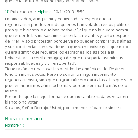
que en la actualidad viene malgobernando España.
Publicado por
el 30/11/2013 15:50
10.
Elphin
Emotivo video, aunque muy equivocado si espera que la
regeneración puede venir de quienes han votado a estos políticos
para que hiciesen lo que han hecho (sí, el que no lo quiera admitir
que recuerde las masas amorfas en la calle antes y justo después
del 11M), y sólo protestan porque ya no pueden comprar sus almas
y sus conciencias con una riqueza que ya no existe (y el que no lo
quiera admitir que recuerde los escraches, los asaltos a la
Universidad, la cerril demagogia del que no soporta asumir sus
responsabilidades y vivir en Libertad).
Tiene razón en una cosa: los partidos hegemónicos del Régimen
tendrán menos votos. Pero no se irán a ningún movimiento
regeneracionista, sino que un gran número dará alas a los que sólo
pueden hundirnos aún mucho más, porque son mucho más de lo
mismo
Por cierto, que la mejor forma de que no cambie nada es votar en
blanco o no votar.
Saludos, Señor Borrajo. Usted, por lo menos, sí parece sincero.
Nuevo comentario:
Nombre * :