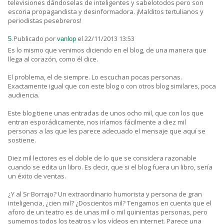
televisiones dándoselas de inteligentes y sabelotodos pero son
escoria propagandista y desinformadora. ¡Malditos tertulianos y
periodistas pesebreros!
Publicado por
el 22/11/2013 13:53
5.
vanlop
Es lo mismo que venimos diciendo en el blog, de una manera que
llega al corazón, como él dice.
El problema, el de siempre. Lo escuchan pocas personas.
Exactamente igual que con este blog o con otros blog similares, poca
audiencia.
Este blog tiene unas entradas de unos ocho mil, que con los que
entran esporádicamente, nos iríamos fácilmente a diez mil
personas a las que les parece adecuado el mensaje que aquí se
sostiene.
Diez mil lectores es el doble de lo que se considera razonable
cuando se edita un libro. Es decir, que si el blog fuera un libro, sería
un éxito de ventas.
¿Y al Sr Borrajo? Un extraordinario humorista y persona de gran
inteligencia, ¿cien mil? ¿Doscientos mil? Tengamos en cuenta que el
aforo de un teatro es de unas mil o mil quinientas personas, pero
sumemos todos los teatros y los vídeos en internet. Parece una