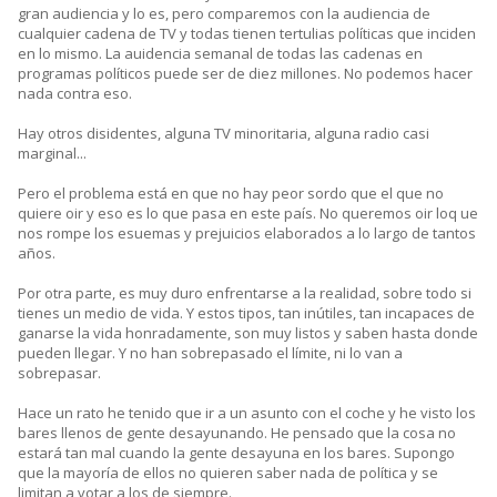
gran audiencia y lo es, pero comparemos con la audiencia de
cualquier cadena de TV y todas tienen tertulias políticas que inciden
en lo mismo. La auidencia semanal de todas las cadenas en
programas políticos puede ser de diez millones. No podemos hacer
nada contra eso.
Hay otros disidentes, alguna TV minoritaria, alguna radio casi
marginal...
Pero el problema está en que no hay peor sordo que el que no
quiere oir y eso es lo que pasa en este país. No queremos oir loq ue
nos rompe los esuemas y prejuicios elaborados a lo largo de tantos
años.
Por otra parte, es muy duro enfrentarse a la realidad, sobre todo si
tienes un medio de vida. Y estos tipos, tan inútiles, tan incapaces de
ganarse la vida honradamente, son muy listos y saben hasta donde
pueden llegar. Y no han sobrepasado el límite, ni lo van a
sobrepasar.
Hace un rato he tenido que ir a un asunto con el coche y he visto los
bares llenos de gente desayunando. He pensado que la cosa no
estará tan mal cuando la gente desayuna en los bares. Supongo
que la mayoría de ellos no quieren saber nada de política y se
limitan a votar a los de siempre.