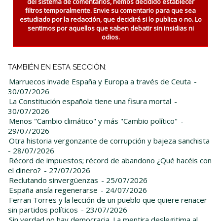
del sistema de comentarios, hemos decidido establecer
filtros temporalmente. Envie su comentario para que sea
estudiado por la redacción, que decidirá si lo publica o no. Lo
sentimos por aquellos que saben debatir sin insidias ni
odios.
TAMBIÉN EN ESTA SECCIÓN:
Marruecos invade España y Europa a través de Ceuta
-
30/07/2026
La Constitución española tiene una fisura mortal
-
30/07/2026
Menos "Cambio climático" y más "Cambio político"
-
29/07/2026
Otra historia vergonzante de corrupción y bajeza sanchista
- 28/07/2026
Récord de impuestos; récord de abandono ¿Qué hacéis con
el dinero?
- 27/07/2026
Reclutando sinvergüenzas
- 25/07/2026
España ansía regenerarse
- 24/07/2026
Ferran Torres y la lección de un pueblo que quiere renacer
sin partidos políticos
- 23/07/2026
Sin verdad no hay democracia. La mentira deslegitima al