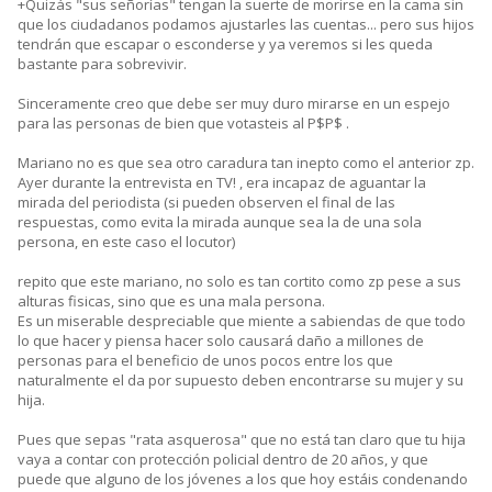
+Quizás "sus señorías" tengan la suerte de morirse en la cama sin
que los ciudadanos podamos ajustarles las cuentas... pero sus hijos
tendrán que escapar o esconderse y ya veremos si les queda
bastante para sobrevivir.
Sinceramente creo que debe ser muy duro mirarse en un espejo
para las personas de bien que votasteis al P$P$ .
Mariano no es que sea otro caradura tan inepto como el anterior zp.
Ayer durante la entrevista en TV! , era incapaz de aguantar la
mirada del periodista (si pueden observen el final de las
respuestas, como evita la mirada aunque sea la de una sola
persona, en este caso el locutor)
repito que este mariano, no solo es tan cortito como zp pese a sus
alturas fisicas, sino que es una mala persona.
Es un miserable despreciable que miente a sabiendas de que todo
lo que hacer y piensa hacer solo causará daño a millones de
personas para el beneficio de unos pocos entre los que
naturalmente el da por supuesto deben encontrarse su mujer y su
hija.
Pues que sepas "rata asquerosa" que no está tan claro que tu hija
vaya a contar con protección policial dentro de 20 años, y que
puede que alguno de los jóvenes a los que hoy estáis condenando