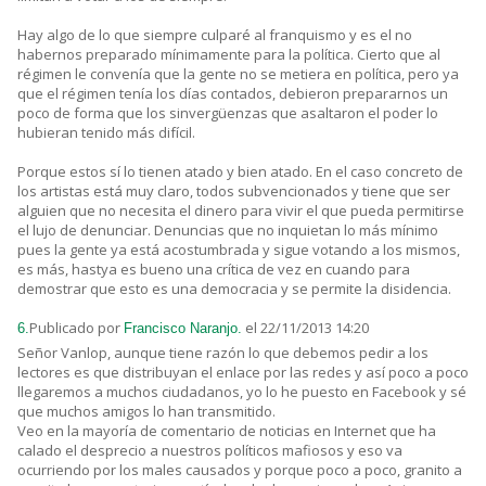
Hay algo de lo que siempre culparé al franquismo y es el no
habernos preparado mínimamente para la política. Cierto que al
régimen le convenía que la gente no se metiera en política, pero ya
que el régimen tenía los días contados, debieron prepararnos un
poco de forma que los sinvergüenzas que asaltaron el poder lo
hubieran tenido más difícil.
Porque estos sí lo tienen atado y bien atado. En el caso concreto de
los artistas está muy claro, todos subvencionados y tiene que ser
alguien que no necesita el dinero para vivir el que pueda permitirse
el lujo de denunciar. Denuncias que no inquietan lo más mínimo
pues la gente ya está acostumbrada y sigue votando a los mismos,
es más, hastya es bueno una crítica de vez en cuando para
demostrar que esto es una democracia y se permite la disidencia.
Publicado por
el 22/11/2013 14:20
6.
Francisco Naranjo.
Señor Vanlop, aunque tiene razón lo que debemos pedir a los
lectores es que distribuyan el enlace por las redes y así poco a poco
llegaremos a muchos ciudadanos, yo lo he puesto en Facebook y sé
que muchos amigos lo han transmitido.
Veo en la mayoría de comentario de noticias en Internet que ha
calado el desprecio a nuestros políticos mafiosos y eso va
ocurriendo por los males causados y porque poco a poco, granito a