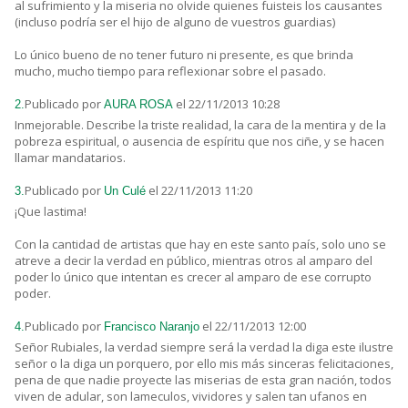
al sufrimiento y la miseria no olvide quienes fuisteis los causantes
(incluso podría ser el hijo de alguno de vuestros guardias)
Lo único bueno de no tener futuro ni presente, es que brinda
mucho, mucho tiempo para reflexionar sobre el pasado.
Publicado por
el 22/11/2013 10:28
2.
AURA ROSA
Inmejorable. Describe la triste realidad, la cara de la mentira y de la
pobreza espiritual, o ausencia de espíritu que nos ciñe, y se hacen
llamar mandatarios.
Publicado por
el 22/11/2013 11:20
3.
Un Culé
¡Que lastima!
Con la cantidad de artistas que hay en este santo país, solo uno se
atreve a decir la verdad en público, mientras otros al amparo del
poder lo único que intentan es crecer al amparo de ese corrupto
poder.
Publicado por
el 22/11/2013 12:00
4.
Francisco Naranjo
Señor Rubiales, la verdad siempre será la verdad la diga este ilustre
señor o la diga un porquero, por ello mis más sinceras felicitaciones,
pena de que nadie proyecte las miserias de esta gran nación, todos
viven de adular, son lameculos, vividores y salen tan ufanos en