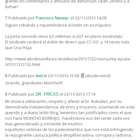
granito los comentarios y artículos de denuncias calan. ¡Animo y a
luchar!
Publicado por
el 22/11/2013 14:28
7.
Francisco Naranjo.
Siguen robando y repartiéndose el botín sin escrúpulos:
La Junta concede otros 6,5 millones a UGT en pleno escándalo.
El sindicato recibirá el doble de dinero que CC.OO. y 14 veces más
que Cruz Roja
http://www.abcdesevilla.es/andalucia/20131122/sevi-junta-ayuda-
201311212132.html
Publicado por
el 23/11/2013 15:58
(desde móvil)
8.
ferd
Grande, grandisimo Moncho!!!!
Publicado por
el 23/11/2013 17:14
9.
DR. FRICXS
Mi sincera admiración, respeto y afecto al Dr. Rubiales, por su
demostrada independencia, de tirios y troyanos, insertando en este
querido y a diario leído blog, lamentos tan justificados como el que
nos hace MONCHO BORRAJO, -haciéndose eco del sentir cada vez
mas generalizado y creciente de muchos
españoles víctimas de los padecimientos que nos está infringiendo
la repugnante castuza política despilfarradora, corrupta y ladrona,