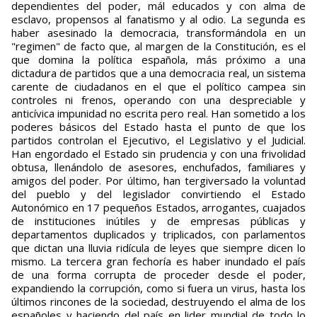
dependientes del poder, mál educados y con alma de
esclavo, propensos al fanatismo y al odio. La segunda es
haber asesinado la democracia, transformándola en un
"regimen" de facto que, al margen de la Constitución, es el
que domina la política española, más próximo a una
dictadura de partidos que a una democracia real, un sistema
carente de ciudadanos en el que el político campea sin
controles ni frenos, operando con una despreciable y
anticívica impunidad no escrita pero real. Han sometido a los
poderes básicos del Estado hasta el punto de que los
partidos controlan el Ejecutivo, el Legislativo y el Judicial.
Han engordado el Estado sin prudencia y con una frivolidad
obtusa, llenándolo de asesores, enchufados, familiares y
amigos del poder. Por último, han tergiversado la voluntad
del pueblo y del legislador convirtiendo el Estado
Autonómico en 17 pequeños Estados, arrogantes, cuajados
de instituciones inútiles y de empresas públicas y
departamentos duplicados y triplicados, con parlamentos
que dictan una lluvia ridícula de leyes que siempre dicen lo
mismo. La tercera gran fechoría es haber inundado el país
de una forma corrupta de proceder desde el poder,
expandiendo la corrupción, como si fuera un virus, hasta los
últimos rincones de la sociedad, destruyendo el alma de los
españoles y haciendo del país en lider mundial de todo lo