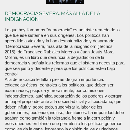
DEMOCRACIA SEVERA. MÁS ALLÁ DE LA
INDIGNACIÓN
Lo que hoy llamamos "democracia" es un triste remedo de lo
que fue ese sistema en sus orígenes. Los políticos han
aprendido a violarla y la han desnaturalizado y desarmado.
"Democracia Severa, mas allá de la indignación" (Tecnos
2015), de Francisco Rubiales Moreno y Juan Jesús Mora
Molina, es un libro que denuncia la degradación de la
democracia y señala las reformas que el sistema necesita para
que sea justo y decente y para que los políticos estén bajo
control.
A la democracia le faltan piezas de gran importancia:
exigencias éticas, controles a los políticos, que deben ser
examinados, psiquica y moralmente, por comisiones
independientes, auténtica separación de los poderes y otorgar
un papel preponderante a la sociedad civil y al ciudadano, que
deben influir y, sobre todo, supervisar la labor de los
gobernantes, pudiendo, incluso, destituirlos. La impunidad debe
acabar, como también la tolerancia frente a la corrupción y
esos cheques en blanco que permiten a los políticos gobernar
como les da la gana, ignorando la opinión de los ciudadanos,