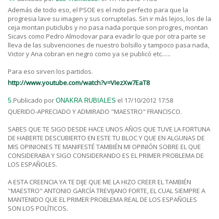
Además de todo eso, el PSOE es el nido perfecto para que la
progresia lave su imagen y sus corruptelas. Sin ir más lejos, los de la
ceja montan puticlubs y no pasa nada porque son progres, montan
Sicavs como Pedro Almodovar para evadir lo que por otra parte se
lleva de las subvenciones de nuestro bolsillo y tampoco pasa nada,
Victor y Ana cobran en negro como ya se publicó etc......
Para eso sirven los partidos.
http://www.youtube.com/watch?v=VIezXw7EaT8
Publicado por
el 17/10/2012 17:58
5.
ONAKRA RUBIALES
QUERIDO-APRECIADO Y ADMIRADO "MAESTRO" FRANCISCO.
SABES QUE TE SIGO DESDE HACE UNOS AÑOS QUE TUVE LA FORTUNA
DE HABERTE DESCUBIERTO EN ESTE TU BLOC Y QUE EN ALGUNAS DE
MIS OPINIONES TE MANIFESTÉ TAMBIÉN MI OPINIÓN SOBRE EL QUE
CONSIDERABA Y SIGO CONSIDERANDO ES EL PRIMER PROBLEMA DE
LOS ESPAÑOLES.
A ESTA CREENCIA YA TE DIJE QUE ME LA HIZO CREER EL TAMBIÉN
"MAESTRO" ANTONIO GARCÍA TREVIJANO FORTE, EL CUAL SIEMPRE A
MANTENIDO QUE EL PRIMER PROBLEMA REAL DE LOS ESPAÑOLES
SON LOS POLÍTICOS.