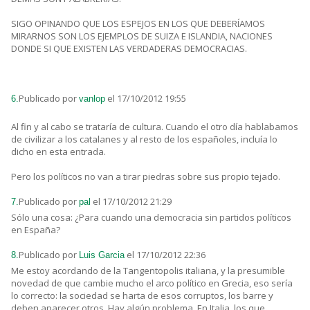
SIGO OPINANDO QUE LOS ESPEJOS EN LOS QUE DEBERÍAMOS
MIRARNOS SON LOS EJEMPLOS DE SUIZA E ISLANDIA, NACIONES
DONDE SI QUE EXISTEN LAS VERDADERAS DEMOCRACIAS.
Publicado por
el 17/10/2012 19:55
6.
vanlop
Al fin y al cabo se trataría de cultura. Cuando el otro día hablabamos
de civilizar a los catalanes y al resto de los españoles, incluía lo
dicho en esta entrada.
Pero los políticos no van a tirar piedras sobre sus propio tejado.
Publicado por
el 17/10/2012 21:29
7.
pal
Sólo una cosa: ¿Para cuando una democracia sin partidos políticos
en España?
Publicado por
el 17/10/2012 22:36
8.
Luis Garcia
Me estoy acordando de la Tangentopolis italiana, y la presumible
novedad de que cambie mucho el arco político en Grecia, eso sería
lo correcto: la sociedad se harta de esos corruptos, los barre y
deben aparecer otros. Hay algún problema. En Italia, los que