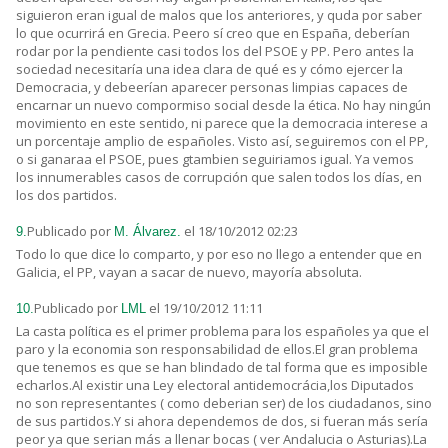
siguieron eran igual de malos que los anteriores, y quda por saber
lo que ocurrirá en Grecia. Peero sí creo que en España, deberían
rodar por la pendiente casi todos los del PSOE y PP. Pero antes la
sociedad necesitaría una idea clara de qué es y cómo ejercer la
Democracia, y debeerían aparecer personas limpias capaces de
encarnar un nuevo compormiso social desde la ética. No hay ningún
movimiento en este sentido, ni parece que la democracia interese a
un porcentaje amplio de españoles. Visto así, seguiremos con el PP,
o si ganaraa el PSOE, pues gtambien seguiriamos igual. Ya vemos
los innumerables casos de corrupción que salen todos los días, en
los dos partidos.
Publicado por
el 18/10/2012 02:23
9.
M. Álvarez.
Todo lo que dice lo comparto, y por eso no llego a entender que en
Galicia, el PP, vayan a sacar de nuevo, mayoría absoluta.
Publicado por
el 19/10/2012 11:11
10.
LML
La casta política es el primer problema para los españoles ya que el
paro y la economia son responsabilidad de ellos.El gran problema
que tenemos es que se han blindado de tal forma que es imposible
echarlos.Al existir una Ley electoral antidemocrácia,los Diputados
no son representantes ( como deberian ser) de los ciudadanos, sino
de sus partidos.Y si ahora dependemos de dos, si fueran más sería
peor ya que serian más a llenar bocas ( ver Andalucia o Asturias).La