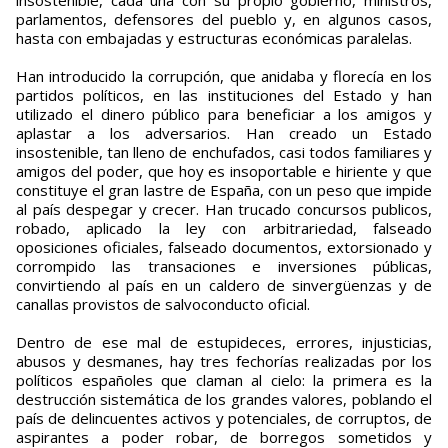
insostenible, cada una con su propio gobierno, ministros,
parlamentos, defensores del pueblo y, en algunos casos,
hasta con embajadas y estructuras económicas paralelas.
Han introducido la corrupción, que anidaba y florecía en los
partidos políticos, en las instituciones del Estado y han
utilizado el dinero público para beneficiar a los amigos y
aplastar a los adversarios. Han creado un Estado
insostenible, tan lleno de enchufados, casi todos familiares y
amigos del poder, que hoy es insoportable e hiriente y que
constituye el gran lastre de España, con un peso que impide
al país despegar y crecer. Han trucado concursos publicos,
robado, aplicado la ley con arbitrariedad, falseado
oposiciones oficiales, falseado documentos, extorsionado y
corrompido las transaciones e inversiones públicas,
convirtiendo al país en un caldero de sinvergüenzas y de
canallas provistos de salvoconducto oficial.
Dentro de ese mal de estupideces, errores, injusticias,
abusos y desmanes, hay tres fechorías realizadas por los
políticos españoles que claman al cielo: la primera es la
destrucción sistemática de los grandes valores, poblando el
país de delincuentes activos y potenciales, de corruptos, de
aspirantes a poder robar, de borregos sometidos y