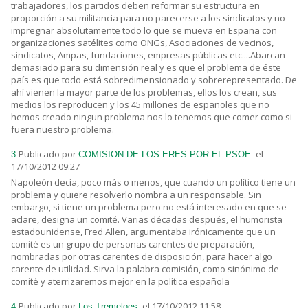
trabajadores, los partidos deben reformar su estructura en
proporción a su militancia para no parecerse a los sindicatos y no
impregnar absolutamente todo lo que se mueva en España con
organizaciones satélites como ONGs, Asociaciones de vecinos,
sindicatos, Ampas, fundaciones, empresas públicas etc....Abarcan
demasiado para su dimensión real y es que el problema de éste
país es que todo está sobredimensionado y sobrerepresentado. De
ahí vienen la mayor parte de los problemas, ellos los crean, sus
medios los reproducen y los 45 millones de españoles que no
hemos creado ningun problema nos lo tenemos que comer como si
fuera nuestro problema.
Publicado por
el
3.
COMISION DE LOS ERES POR EL PSOE.
17/10/2012 09:27
Napoleón decía, poco más o menos, que cuando un político tiene un
problema y quiere resolverlo nombra a un responsable. Sin
embargo, si tiene un problema pero no está interesado en que se
aclare, designa un comité. Varias décadas después, el humorista
estadounidense, Fred Allen, argumentaba irónicamente que un
comité es un grupo de personas carentes de preparación,
nombradas por otras carentes de disposición, para hacer algo
carente de utilidad. Sirva la palabra comisión, como sinónimo de
comité y aterrizaremos mejor en la política española
Publicado por
el 17/10/2012 11:58
4.
Los Tremeloes.