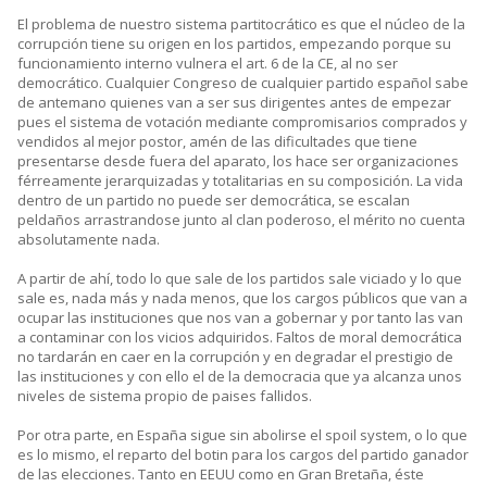
El problema de nuestro sistema partitocrático es que el núcleo de la
corrupción tiene su origen en los partidos, empezando porque su
funcionamiento interno vulnera el art. 6 de la CE, al no ser
democrático. Cualquier Congreso de cualquier partido español sabe
de antemano quienes van a ser sus dirigentes antes de empezar
pues el sistema de votación mediante compromisarios comprados y
vendidos al mejor postor, amén de las dificultades que tiene
presentarse desde fuera del aparato, los hace ser organizaciones
férreamente jerarquizadas y totalitarias en su composición. La vida
dentro de un partido no puede ser democrática, se escalan
peldaños arrastrandose junto al clan poderoso, el mérito no cuenta
absolutamente nada.
A partir de ahí, todo lo que sale de los partidos sale viciado y lo que
sale es, nada más y nada menos, que los cargos públicos que van a
ocupar las instituciones que nos van a gobernar y por tanto las van
a contaminar con los vicios adquiridos. Faltos de moral democrática
no tardarán en caer en la corrupción y en degradar el prestigio de
las instituciones y con ello el de la democracia que ya alcanza unos
niveles de sistema propio de paises fallidos.
Por otra parte, en España sigue sin abolirse el spoil system, o lo que
es lo mismo, el reparto del botin para los cargos del partido ganador
de las elecciones. Tanto en EEUU como en Gran Bretaña, éste