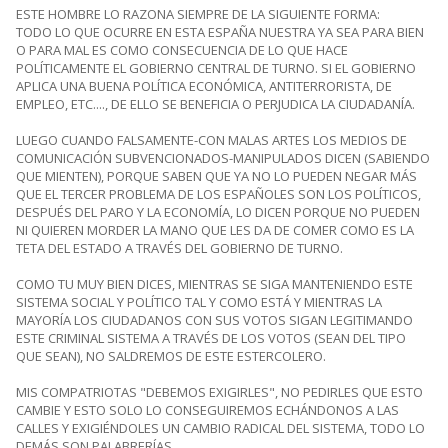
ESTE HOMBRE LO RAZONA SIEMPRE DE LA SIGUIENTE FORMA:
TODO LO QUE OCURRE EN ESTA ESPAÑA NUESTRA YA SEA PARA BIEN
O PARA MAL ES COMO CONSECUENCIA DE LO QUE HACE
POLÍTICAMENTE EL GOBIERNO CENTRAL DE TURNO. SI EL GOBIERNO
APLICA UNA BUENA POLÍTICA ECONÓMICA, ANTITERRORISTA, DE
EMPLEO, ETC...., DE ELLO SE BENEFICIA O PERJUDICA LA CIUDADANÍA.
LUEGO CUANDO FALSAMENTE-CON MALAS ARTES LOS MEDIOS DE
COMUNICACIÓN SUBVENCIONADOS-MANIPULADOS DICEN (SABIENDO
QUE MIENTEN), PORQUE SABEN QUE YA NO LO PUEDEN NEGAR MÁS
QUE EL TERCER PROBLEMA DE LOS ESPAÑOLES SON LOS POLÍTICOS,
DESPUÉS DEL PARO Y LA ECONOMÍA, LO DICEN PORQUE NO PUEDEN
NI QUIEREN MORDER LA MANO QUE LES DA DE COMER COMO ES LA
TETA DEL ESTADO A TRAVÉS DEL GOBIERNO DE TURNO.
COMO TU MUY BIEN DICES, MIENTRAS SE SIGA MANTENIENDO ESTE
SISTEMA SOCIAL Y POLÍTICO TAL Y COMO ESTÁ Y MIENTRAS LA
MAYORÍA LOS CIUDADANOS CON SUS VOTOS SIGAN LEGITIMANDO
ESTE CRIMINAL SISTEMA A TRAVÉS DE LOS VOTOS (SEAN DEL TIPO
QUE SEAN), NO SALDREMOS DE ESTE ESTERCOLERO.
MIS COMPATRIOTAS "DEBEMOS EXIGIRLES", NO PEDIRLES QUE ESTO
CAMBIE Y ESTO SOLO LO CONSEGUIREMOS ECHÁNDONOS A LAS
CALLES Y EXIGIÉNDOLES UN CAMBIO RADICAL DEL SISTEMA, TODO LO
DEMÁS SON PALABRERÍAS.