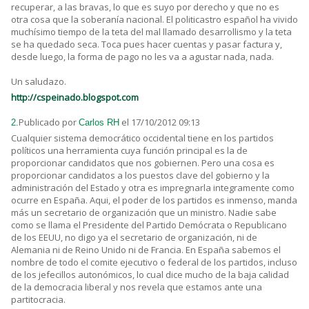
recuperar, a las bravas, lo que es suyo por derecho y que no es
otra cosa que la soberanía nacional. El politicastro español ha vivido
muchísimo tiempo de la teta del mal llamado desarrollismo y la teta
se ha quedado seca. Toca pues hacer cuentas y pasar factura y,
desde luego, la forma de pago no les va a agustar nada, nada.
Un saludazo.
http://cspeinado.blogspot.com
Publicado por
el 17/10/2012 09:13
2.
Carlos RH
Cualquier sistema democrático occidental tiene en los partidos
políticos una herramienta cuya función principal es la de
proporcionar candidatos que nos gobiernen. Pero una cosa es
proporcionar candidatos a los puestos clave del gobierno y la
administración del Estado y otra es impregnarla integramente como
ocurre en España. Aqui, el poder de los partidos es inmenso, manda
más un secretario de organización que un ministro. Nadie sabe
como se llama el Presidente del Partido Demócrata o Republicano
de los EEUU, no digo ya el secretario de organización, ni de
Alemania ni de Reino Unido ni de Francia. En España sabemos el
nombre de todo el comite ejecutivo o federal de los partidos, incluso
de los jefecillos autonómicos, lo cual dice mucho de la baja calidad
de la democracia liberal y nos revela que estamos ante una
partitocracia.