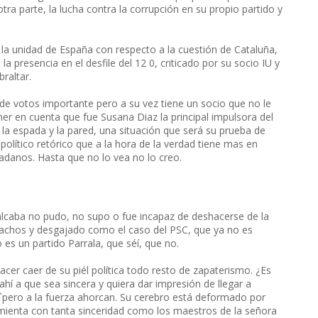
ra parte, la lucha contra la corrupción en su propio partido y
 la unidad de España con respecto a la cuestión de Cataluña,
a presencia en el desfile del 12 0, criticado por su socio IU y
raltar.
de votos importante pero a su vez tiene un socio que no le
er en cuenta que fue Susana Diaz la principal impulsora del
la espada y la pared, una situación que será su prueba de
olítico retórico que a la hora de la verdad tiene mas en
dadanos. Hasta que no lo vea no lo creo.
balcaba no pudo, no supo o fue incapaz de deshacerse de la
 cachos y desgajado como el caso del PSC, que ya no es
es un partido Parrala, que séí, que no.
cer caer de su piél política todo resto de zapaterismo. ¿Es
ahí a que sea sincera y quiera dar impresión de llegar a
`pero a la fuerza ahorcan. Su cerebro está deformado por
ienta con tanta sinceridad como los maestros de la señora