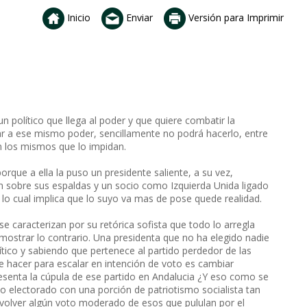
Inicio
Enviar
Versión para Imprimir
un político que llega al poder y que quiere combatir la
r a ese mismo poder, sencillamente no podrá hacerlo, entre
 los mismos que lo impidan.
porque a ella la puso un presidente saliente, a su vez,
n sobre sus espaldas y un socio como Izquierda Unida ligado
 lo cual implica que lo suyo va mas de pose quede realidad.
se caracterizan por su retórica sofista que todo lo arregla
emostrar lo contrario. Una presidenta que no ha elegido nadie
ico y sabiendo que pertenece al partido perdedor de las
 hacer para escalar en intención de voto es cambiar
esenta la cúpula de ese partido en Andalucia ¿Y eso como se
o electorado con una porción de patriotismo socialista tan
evolver algún voto moderado de esos que pululan por el