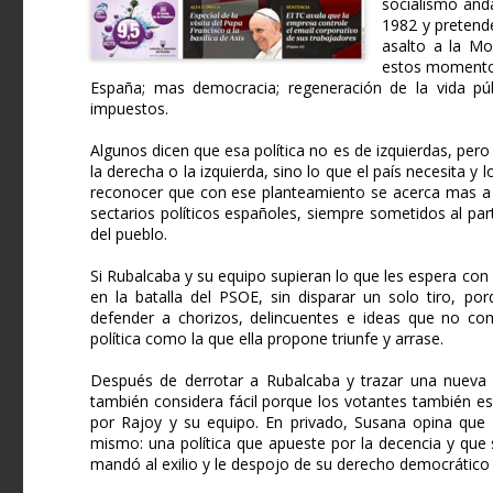
socialismo anda
1982 y pretende
asalto a la Mo
estos momentos 
España; mas democracia; regeneración de la vida pú
impuestos.
Algunos dicen que esa política no es de izquierdas, per
la derecha o la izquierda, sino lo que el país necesita 
reconocer que con ese planteamiento se acerca mas a l
sectarios políticos españoles, siempre sometidos al par
del pueblo.
Si Rubalcaba y su equipo supieran lo que les espera co
en la batalla del PSOE, sin disparar un solo tiro, po
defender a chorizos, delincuentes e ideas que no c
política como la que ella propone triunfe y arrase.
Después de derrotar a Rubalcaba y trazar una nueva r
también considera fácil porque los votantes también e
por Rajoy y su equipo. En privado, Susana opina que l
mismo: una política que apueste por la decencia y que 
mandó al exilio y le despojo de su derecho democrático a