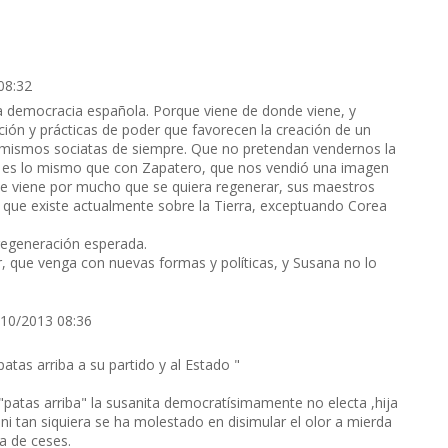
08:32
a democracia española. Porque viene de donde viene, y
ión y prácticas de poder que favorecen la creación de un
s mismos sociatas de siempre. Que no pretendan vendernos la
 es lo mismo que con Zapatero, que nos vendió una imagen
nde viene por mucho que se quiera regenerar, sus maestros
que existe actualmente sobre la Tierra, exceptuando Corea
regeneración esperada.
, que venga con nuevas formas y políticas, y Susana no lo
/10/2013 08:36
patas arriba a su partido y al Estado "
"patas arriba" la susanita democratísimamente no electa ,hija
i tan siquiera se ha molestado en disimular el olor a mierda
 de ceses.