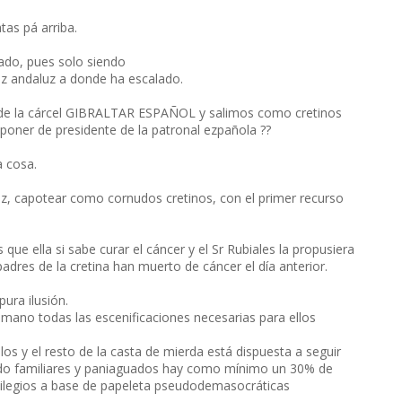
as pá arriba.
cado, pues solo siendo
ez andaluz a donde ha escalado.
sde la cárcel GIBRALTAR ESPAÑOL y salimos como cretinos
 poner de presidente de la patronal ezpañola ??
a cosa.
z, capotear como cornudos cretinos, con el primer recurso
que ella si sabe curar el cáncer y el Sr Rubiales la propusiera
dres de la cretina han muerto de cáncer el día anterior.
pura ilusión.
ano todas las escenificaciones necesarias para ellos
os y el resto de la casta de mierda está dispuesta a seguir
ndo familiares y paniaguados hay como mínimo un 30% de
vilegios a base de papeleta pseudodemasocráticas