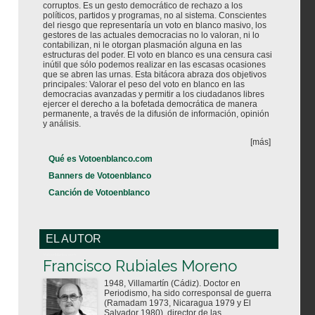
corruptos. Es un gesto democrático de rechazo a los
políticos, partidos y programas, no al sistema. Conscientes
del riesgo que representaría un voto en blanco masivo, los
gestores de las actuales democracias no lo valoran, ni lo
contabilizan, ni le otorgan plasmación alguna en las
estructuras del poder. El voto en blanco es una censura casi
inútil que sólo podemos realizar en las escasas ocasiones
que se abren las urnas. Esta bitácora abraza dos objetivos
principales: Valorar el peso del voto en blanco en las
democracias avanzadas y permitir a los ciudadanos libres
ejercer el derecho a la bofetada democrática de manera
permanente, a través de la difusión de información, opinión
y análisis.
[más]
Qué es Votoenblanco.com
Banners de Votoenblanco
Canción de Votoenblanco
EL AUTOR
Votoenblanco.com
Francisco Rubiales Moreno
1948, Villamartín (Cádiz). Doctor en
Periodismo, ha sido corresponsal de guerra
(Ramadam 1973, Nicaragua 1979 y El
Salvador 1980), director de las