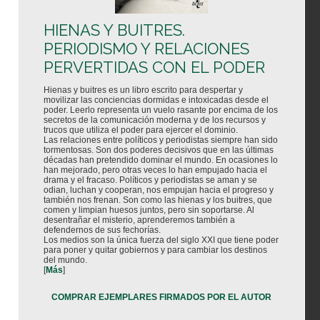
HIENAS Y BUITRES.
PERIODISMO Y RELACIONES
PERVERTIDAS CON EL PODER
Hienas y buitres es un libro escrito para despertar y
movilizar las conciencias dormidas e intoxicadas desde el
poder. Leerlo representa un vuelo rasante por encima de los
secretos de la comunicación moderna y de los recursos y
trucos que utiliza el poder para ejercer el dominio.
Las relaciones entre políticos y periodistas siempre han sido
tormentosas. Son dos poderes decisivos que en las últimas
décadas han pretendido dominar el mundo. En ocasiones lo
han mejorado, pero otras veces lo han empujado hacia el
drama y el fracaso. Políticos y periodistas se aman y se
odian, luchan y cooperan, nos empujan hacia el progreso y
también nos frenan. Son como las hienas y los buitres, que
comen y limpian huesos juntos, pero sin soportarse. Al
desentrañar el misterio, aprenderemos también a
defendernos de sus fechorías.
Los medios son la única fuerza del siglo XXI que tiene poder
para poner y quitar gobiernos y para cambiar los destinos
del mundo.
[
Más
]
COMPRAR EJEMPLARES FIRMADOS POR EL AUTOR