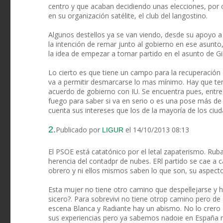
centro y que acaban decidiendo unas elecciones, por ot
en su organización satélite, el club del langostino.
Algunos destellos ya se van viendo, desde su apoyo a
la intención de remar junto al gobierno en ese asunto, l
la idea de empezar a tomar partido en el asunto de Gib
Lo cierto es que tiene un campo para la recuperación 
va a permitir desmarcarse lo mas mínimo. Hay que ten
acuerdo de gobierno con IU. Se encuentra pues, entre 
fuego para saber si va en serio o es una pose más de p
cuenta sus intereses que los de la mayoría de los ciu
2.
Publicado por
el 14/10/2013 08:13
LIGUR
El PSOE está catatónico por el letal zapaterismo. Ru
herencia del contadpr de nubes. ERl partido se cae a
obrero y ni ellos mismos saben lo que son, su aspecto 
Esta mujer no tiene otro camino que despellejarse y ha
sicero?. Para sobrevivi no tiene otrop camino pero de 
escena Blanca y Radiante hay un abismo. No lo crero 
sus experiencias pero ya sabemos nadoie en España m