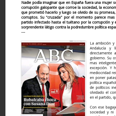
Nadie podía imaginar que en España fuera una mujer soci
corrupción galopante que corroe la sociedad, la economí
que prometió hacerlo y luego se olvido de su promesa,
corruptos. Su "cruzada" por el momento parece mas u
partido infectado hasta el tuétano por la corrupción y
sorprendente látigo contra la podredumbre política espa
---
La ambición y 
Andalucía y l
directamente a
gobierno. Su os
mas inteligente
excepción. Y 
mediocridad rei
en poner patas
política españo
de políticos in
olvidado el co
en el partido, 
Con ese bagaje
sociedad y ni 