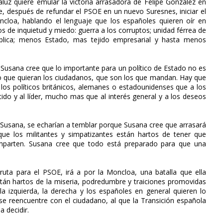
luz quiere emular la victoria arrasadora de Felipe González en
, después de refundar el PSOE en un nuevo Suresnes, iniciar el
ncloa, hablando el lenguaje que los españoles quieren oír en
de inquietud y miedo: guerra a los corruptos; unidad férrea de
blica; menos Estado, mas tejido empresarial y hasta menos
o Susana cree que lo importante para un político de Estado no es
y lo que quieran los ciudadanos, que son los que mandan. Hay que
os políticos británicos, alemanes o estadounidenses que a los
tido y al líder, mucho mas que al interés general y a los deseos
n Susana, se echarían a temblar porque Susana cree que arrasará
rque los militantes y simpatizantes están hartos de tener que
omparten. Susana cree que todo está preparado para que una
uta para el PSOE, irá a por la Moncloa, una batalla que ella
stán hartos de la miseria, podredumbre y traiciones promovidas
a izquierda, la derecha y los españoles en general quieren lo
se reencuentre con el ciudadano, al que la Transición española
 decidir.