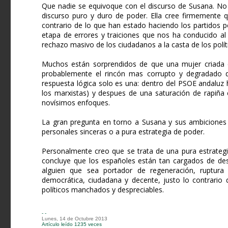
Que nadie se equivoque con el discurso de Susana. No 
discurso puro y duro de poder. Ella cree firmemente q
contrario de lo que han estado haciendo los partidos po
etapa de errores y traiciones que nos ha conducido al 
rechazo masivo de los ciudadanos a la casta de los polít
Muchos están sorprendidos de que una mujer criada en
probablemente el rincón mas corrupto y degradado de
respuesta lógica solo es una: dentro del PSOE andaluz h
los marxistas) y despues de una saturación de rapiña 
novísimos enfoques.
La gran pregunta en torno a Susana y sus ambiciones e
personales sinceras o a pura estrategia de poder.
Personalmente creo que se trata de una pura estrategia
concluye que los españoles están tan cargados de desp
alguien que sea portador de regeneración, ruptura
democrática, ciudadana y decente, justo lo contrario 
políticos manchados y despreciables.
- -
Lunes, 14 de Octubre 2013
Artículo leído 1235 veces