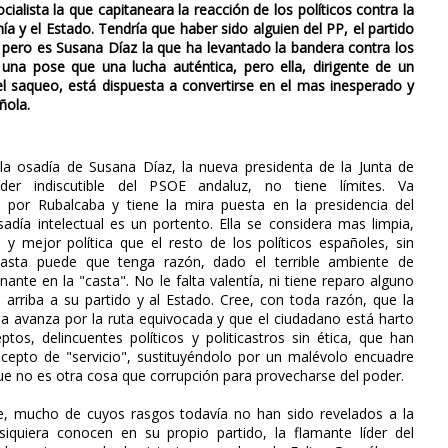
alista la que capitaneara la reacción de los políticos contra la
a y el Estado. Tendría que haber sido alguien del PP, el partido
 pero es Susana Díaz la que ha levantado la bandera contra los
na pose que una lucha auténtica, pero ella, dirigente de un
 el saqueo, está dispuesta a convertirse en el mas inesperado y
ñola.
la osadía de Susana Díaz, la nueva presidenta de la Junta de
íder indiscutible del PSOE andaluz, no tiene límites. Va
 por Rubalcaba y tiene la mira puesta en la presidencia del
adía intelectual es un portento. Ella se considera mas limpia,
 y mejor política que el resto de los políticos españoles, sin
hasta puede que tenga razón, dado el terrible ambiente de
nante en la "casta". No le falta valentía, ni tiene reparo alguno
 arriba a su partido y al Estado. Cree, con toda razón, que la
la avanza por la ruta equivocada y que el ciudadano está harto
eptos, delincuentes políticos y politicastros sin ética, que han
ncepto de "servicio", sustituyéndolo por un malévolo encuadre
que no es otra cosa que corrupción para provecharse del poder.
, mucho de cuyos rasgos todavía no han sido revelados a la
siquiera conocen en su propio partido, la flamante líder del