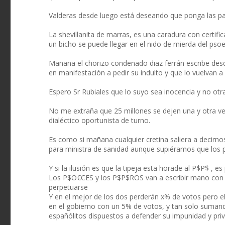
Valderas desde luego está deseando que ponga las pat
La shevillanita de marras, es una caradura con certifi
un bicho se puede llegar en el nido de mierda del pso
Mañana el chorizo condenado diaz ferrán escribe de
en manifestación a pedir su indulto y que lo vuelvan a
Espero Sr Rubiales que lo suyo sea inocencia y no otr
No me extraña que 25 millones se dejen una y otra ve
dialéctico oportunista de turno.
Es como si mañana cualquier cretina saliera a decirnos 
para ministra de sanidad aunque supiéramos que los pa
Y si la ilusión es que la tipeja esta horade al P$P$ , es 
Los P$O€CES y los P$P$ROS van a escribir mano con m
perpetuarse
Y en el mejor de los dos perderán x% de votos pero ell
en el gobierno con un 5% de votos, y tan solo suma
españólitos dispuestos a defender su impunidad y pri