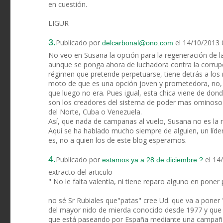
en cuestión.
LIGUR
3.
Publicado por
el 14/10/2013 
delcarbonal@ono.com
No veo en Susana la opción para la regeneración de l
aunque se ponga ahora de luchadora contra la corrupc
régimen que pretende perpetuarse, tiene detrás a lo
moto de que es una opción joven y prometedora, no,
que luego no era. Pues igual, esta chica viene de do
son los creadores del sistema de poder mas ominoso 
del Norte, Cuba o Venezuela.
Así, que nada de campanas al vuelo, Susana no es la 
Aquí se ha hablado mucho siempre de alguien, un líder
es, no a quien los de este blog esperamos.
4.
Publicado por
el 14
estamos ya a 28 de diciembre ?
extracto del articulo
" No le falta valentía, ni tiene reparo alguno en poner 
no sé Sr Rubiales que"patas" cree Ud. que va a poner 
del mayor nido de mierda conocido desde 1977 y que n
que está paseando por España mediante una campaña