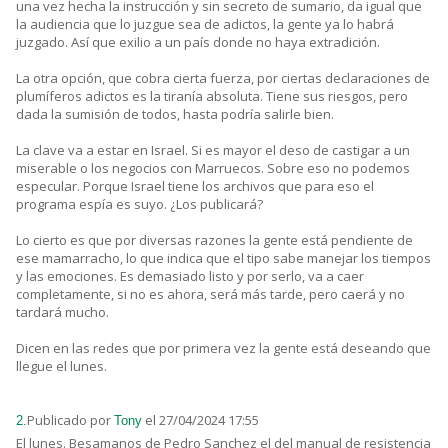
una vez hecha la instrucción y sin secreto de sumario, da igual que
la audiencia que lo juzgue sea de adictos, la gente ya lo habrá
juzgado. Así que exilio a un país donde no haya extradición.
La otra opción, que cobra cierta fuerza, por ciertas declaraciones de
plumíferos adictos es la tiranía absoluta. Tiene sus riesgos, pero
dada la sumisión de todos, hasta podría salirle bien.
La clave va a estar en Israel. Si es mayor el deso de castigar a un
miserable o los negocios con Marruecos. Sobre eso no podemos
especular. Porque Israel tiene los archivos que para eso el
programa espía es suyo. ¿Los publicará?
Lo cierto es que por diversas razones la gente está pendiente de
ese mamarracho, lo que indica que el tipo sabe manejar los tiempos
y las emociones. Es demasiado listo y por serlo, va a caer
completamente, si no es ahora, será más tarde, pero caerá y no
tardará mucho.
Dicen en las redes que por primera vez la gente está deseando que
llegue el lunes.
Publicado por
el 27/04/2024 17:55
2.
Tony
El lunes. Besamanos de Pedro Sanchez el del manual de resistencia