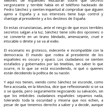
Millones de españoles elucubran sobre qué secreto
vergonzante y terrible había en el teléfono hackeado de
Pedro Sánchez y sienten inquietud al comprobar que alguien
ajeno a España y a sus intereses tiene bajo control y
chantaje al presidente y a los destinos de España.
En estas circunstancias, ante el riesgo de que esos terribles
secretos salgan a la luz, Sánchez tiene sólo dos opciones: o
se convierte en un tirano blindado, amenazante, cruel e
intocable o dimite y se va al exilio.
El escenario es grotesco, indecente e incompatible con la
democracia. El mundo que rodea al presidente de los
españoles es oscuro y opaco. Los ciudadanos se sienten
estafados y gobernados por las tinieblas, sin saber lo que
ocurre, ni lo que se está escondiendo, ni qué o quienes
están decidiendo la política de su nación.
Y aquí nos tienen, viendo como Sánchez se esconde, como
fiera acosada, en la Moncloa, dice que reflexionando si se va
o se queda, pero seguramente negociando su salvación, sin
que los imbéciles ciudadanos españoles sepamos nada,
tolerando toda la oscuridad y miseria que nos echen, a
pesar de que tenemos derecho a saber y a decidir, aunque