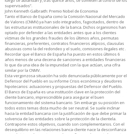
luego se ablandan y, tras quince años, se someten al control de los
supervisados”.
John Kenneth Galbraith: Premio Nobel de Economia
Tanto el Banco de España como la Comisión Nacional del Mercado
de Valores (CNMV) ya han sido integrados, fagocitados, dentro de
las estructuras institucionales de la banca. Dichos organismos han
optado por defender a las entidades antes que a los clientes
víctimas de los grandes fraudes de los últimos años, permutas
financieras, preferentes, contratos financieros atípicos, clausulas
abusivas como la del redondeo y el suelo, comisiones ilegales etc .
Recordar que el Banco de España ha puesto en estos últimos 6
años menos de una decena de sanciones a entidades financieras
lo que da una idea de la impunidad con la que actúan, una cifra
similar por la CNMV.
Esta vergonzosa situación ha sido denunciada públicamente por el
Defensor del Pueblo en su informe Crisis económica y deudores
hipotecarios: actuaciones y propuestas del Defensor del Pueblo.
El Banco de España es una institución clave en la protección del
cliente bancario, imprescindible para asegurar el buen
funcionamiento del sistema bancario. Sin embargo su posición en
todos estos temas dista mucho de ser neutral. Se suele inclinar
hacia la entidad bancaria con la justificación de que debe primar la
solvencia de las entidades sobre la protección de la clientela.
Contrapone estos objetivos, cuando son complementarios. Con el
desequilibrio en las relaciones banca-cliente nace la desconfianza