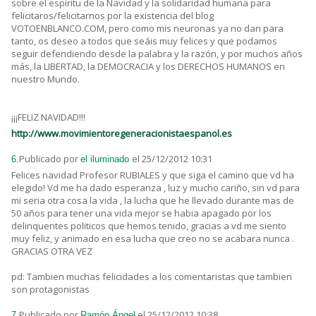
sobre el espíritu de la Navidad y la solidaridad humana para
felicitaros/felicitarnos por la existencia del blog
VOTOENBLANCO.COM, pero como mis neuronas ya no dan para
tanto, os deseo a todos que seáis muy felices y que podamos
seguir defendiendo desde la palabra y la razón, y por muchos años
más, la LIBERTAD, la DEMOCRACIA y los DERECHOS HUMANOS en
nuestro Mundo.
¡¡¡FELIZ NAVIDAD!!!
http://www.movimientoregeneracionistaespanol.es
Publicado por
el 25/12/2012 10:31
6.
el iluminado
Felices navidad Profesor RUBIALES y que siga el camino que vd ha
elegido! Vd me ha dado esperanza , luz y mucho cariño, sin vd para
mi seria otra cosa la vida , la lucha que he llevado durante mas de
50 años para tener una vida mejor se habia apagado por los
delinquentes politicos que hemos tenido, gracias a vd me siento
muy feliz, y animado en esa lucha que creo no se acabara nunca .
GRACIAS OTRA VEZ
pd: Tambien muchas felicidades a los comentaristas que tambien
son protagonistas
Publicado por
el 25/12/2012 10:38
7.
Ramón Ángel