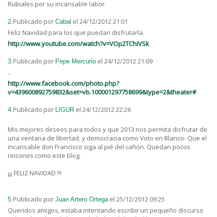
Rubiales por su incansable labor.
Publicado por
el 24/12/2012 21:01
2.
Cabal
Feliz Navidad para los que puedan disfrutarla.
http://www.youtube.com/watch?v=VOp2TChiVSk
Publicado por
el 24/12/2012 21:09
3.
Pepe Mercurio
..
http://www.facebook.com/photo.php?
v=439600892759832&set=vb.100001297758699&type=2&theater#
Publicado por
el 24/12/2012 22:26
4.
LIGUR
Mis mejores deseos para todos y que 2013 nos permita disfrutar de
una ventana de libertad, y democracia como Voto en Blanco- Que el
incansable don Francisco siga al pié del cañón. Quedan pocos
rincones como este blog.
¡¡¡ FELIZ NAVIDAD !!!
Publicado por
el 25/12/2012 09:25
5.
Juan Artero Ortega
Queridos amigos, estaba intentando escribir un pequeño discurso