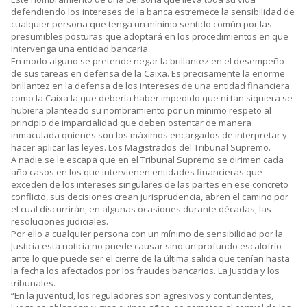
defendiendo los intereses de la banca estremece la sensibilidad de
cualquier persona que tenga un mínimo sentido común por las
presumibles posturas que adoptará en los procedimientos en que
intervenga una entidad bancaria.
En modo alguno se pretende negar la brillantez en el desempeño
de sus tareas en defensa de la Caixa. Es precisamente la enorme
brillantez en la defensa de los intereses de una entidad financiera
como la Caixa la que debería haber impedido que ni tan siquiera se
hubiera planteado su nombramiento por un mínimo respeto al
principio de imparcialidad que deben ostentar de manera
inmaculada quienes son los máximos encargados de interpretar y
hacer aplicar las leyes. Los Magistrados del Tribunal Supremo.
A nadie se le escapa que en el Tribunal Supremo se dirimen cada
año casos en los que intervienen entidades financieras que
exceden de los intereses singulares de las partes en ese concreto
conflicto, sus decisiones crean jurisprudencia, abren el camino por
el cual discurrirán, en algunas ocasiones durante décadas, las
resoluciones judiciales.
Por ello a cualquier persona con un mínimo de sensibilidad por la
Justicia esta noticia no puede causar sino un profundo escalofrío
ante lo que puede ser el cierre de la última salida que tenían hasta
la fecha los afectados por los fraudes bancarios. La Justicia y los
tribunales.
“En la juventud, los reguladores son agresivos y contundentes,