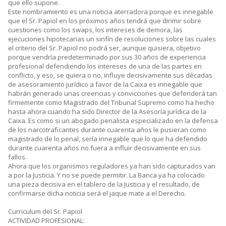
que ello supone.
Este nombramiento es una noticia aterradora porque es innegable
que el Sr. Papiol en los próximos años tendrá que dirimir sobre
cuestiones como los swaps, los intereses de demora, las
ejecuciones hipotecarias un sinfín de resoluciones sobre las cuales
el criterio del Sr. Papiol no podrá ser, aunque quisiera, objetivo
porque vendría predeterminado por sus 30 años de experiencia
profesional defendiendo los intereses de una de las partes en
conflicto, y eso, se quiera o no, influye decisivamente sus décadas
de asesoramiento jurídico a favor de la Caixa es innegable que
habrán generado unas creencias y convicciones que defenderá tan
firmemente como Magistrado del Tribunal Supremo como ha hecho
hasta ahora cuando ha sido Director de la Asesoría jurídica de la
Caixa. Es como si un abogado penalista especializado en la defensa
de los narcotraficantes durante cuarenta años le pusieran como
magistrado de lo penal, sería innegable que lo que ha defendido
durante cuarenta años no fuera a influir decisivamente en sus
fallos.
Ahora que los organismos reguladores ya han sido capturados van
a por la Justicia. Y no se puede permitir. La Banca ya ha colocado
una pieza decisiva en el tablero de la Justicia y el resultado, de
confirmarse dicha noticia será el jaque mate a el Derecho.
Curriculum del Sr. Papiol
ACTIVIDAD PROFESIONAL: