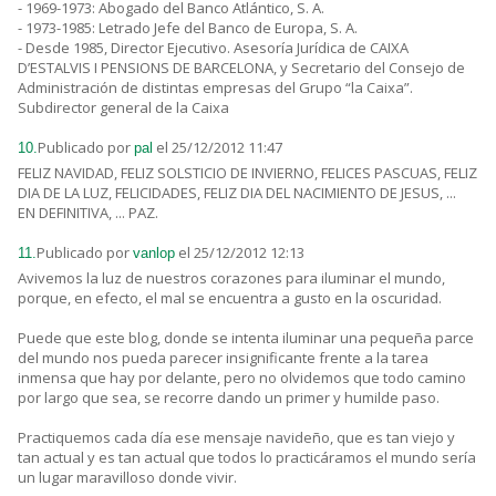
- 1969-1973: Abogado del Banco Atlántico, S. A.
- 1973-1985: Letrado Jefe del Banco de Europa, S. A.
- Desde 1985, Director Ejecutivo. Asesoría Jurídica de CAIXA
D’ESTALVIS I PENSIONS DE BARCELONA, y Secretario del Consejo de
Administración de distintas empresas del Grupo “la Caixa”.
Subdirector general de la Caixa
Publicado por
el 25/12/2012 11:47
10.
pal
FELIZ NAVIDAD, FELIZ SOLSTICIO DE INVIERNO, FELICES PASCUAS, FELIZ
DIA DE LA LUZ, FELICIDADES, FELIZ DIA DEL NACIMIENTO DE JESUS, ...
EN DEFINITIVA, ... PAZ.
Publicado por
el 25/12/2012 12:13
11.
vanlop
Avivemos la luz de nuestros corazones para iluminar el mundo,
porque, en efecto, el mal se encuentra a gusto en la oscuridad.
Puede que este blog, donde se intenta iluminar una pequeña parce
del mundo nos pueda parecer insignificante frente a la tarea
inmensa que hay por delante, pero no olvidemos que todo camino
por largo que sea, se recorre dando un primer y humilde paso.
Practiquemos cada día ese mensaje navideño, que es tan viejo y
tan actual y es tan actual que todos lo practicáramos el mundo sería
un lugar maravilloso donde vivir.