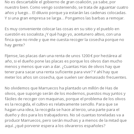
No es descartable el gobierno de gran coalición, ya sabe, por
nuestro bien. Como vengo sosteniendo, se trata de aguantar cuatro
años y luego… El diluvio porque ya estarán las cadenas colocadas.
Y si una gran empresa se larga… Pongamos las barbas a remojar.
Es muy conveniente colocar las cosas en su sitio y el pueblo en
cuestión es socialista ¿Y qué hago yo, aceitunero altivo, con una
finca que no rinde y que me cuesta recoger la cosecha porque no
hay gente?
Fíjense, las placas dan una renta de unos 1200 € por hectárea al
año, si el dueño pone las placas es porque los olivos dan mucho
menos y menos que van a dar. ¿Cuantas Has de olivos hay que
tener para sacar una renta suficiente para vivir? Y ahí hay que
meter los años sin cosecha, que suelen ser demasiado frecuentes.
No olvidemos que Marruecos ha plantado un millón de Has de
olivos, que supongo serán de los modernos, puestos muy juntos y
fáciles de recoger con maquinas, porque el problema de los olivos
es la recogida, el cultivo es relativamente sencillo. Para que se
hagan una idea, la recogida se hace al tercio, una parte para el
dueño y dos para los trabajadores. No sé cuantas toneladas va a
producir Marruecos, pero serán muchas y a menos de la mitad que
aquí. ¿qué porvenir espera a los olivareros españoles?