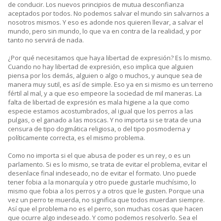
de conducir. Los nuevos principios de mutua desconfianza
aceptados por todos. No podemos salvar el mundo sin salvarnos a
nosotros mismos. Y eso es adonde nos quieren llevar, a salvar el
mundo, pero sin mundo, lo que va en contra de la realidad, y por
tanto no servirá de nada.
¿Por qué necesitamos que haya libertad de expresión? Es lo mismo.
Cuando no hay libertad de expresión, eso implica que alguien
piensa por los demás, alguien o algo o muchos, y aunque sea de
manera muy sutil, es así de simple. Eso ya en si mismo es un terreno
fértil al mal, y a que eso empeore la sociedad de mil maneras. La
falta de libertad de expresión es mala higiene a la que como
especie estamos acostumbrados, al igual que los perros a las
pulgas, o el ganado a las moscas. Y no importa si se trata de una
censura de tipo dogmática religiosa, o del tipo posmoderna y
políticamente correcta, es el mismo problema.
Como no importa si el que abusa de poder es un rey, o es un
parlamento. Si es lo mismo, se trata de evitar el problema, evitar el
desenlace final indeseado, no de evitar el formato. Uno puede
tener fobia a la monarquía y otro puede gustarle muchísimo, lo
mismo que fobia a los perros y a otros que le gusten. Porque una
vez un perro te muerda, no significa que todos muerdan siempre.
Así que el problema no es el perro, son muchas cosas que hacen
que ocurre algo indeseado. Y como podemos resolverlo. Sea el