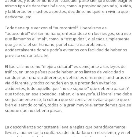
asesinos, y todo el mundo en cualquier parte siempre suele exigir el
mismo tipo de derechos básicos, como la propiedad privada, la vida,
y la libertad en muchos aspectos, decidir como quieren vivir, a qué
dedicarse, etc.
Todo tiene que ver con el "autocontrol". Liberalismo es
"autocontrol" del ser humano, enfocándose en los riesgos, sea eso
que llamamos el "mal", como la "estupidez", o el caos simplemente
que genera el ser humano, por el cual crea problemas
accidentalmente donde podría evitarlos con facilidad de haberlos
previsto con antelación.
El liberalismo como "mejora cultural" es semejante a las leyes de
tráfico, en unos países puede haber unos límites de velocidad o
conducir por una vía diferente, o vehículos diferentes, anchuras de
vía diferente, y todos coinciden en que pretenden evitar los
accidentes, todo aquello que "no se supone" que debería pasar. Y
que todos, en esa sociedad, saben, o la mayoría. El liberalismo debe
ser justamente eso, la cultura que se centra en evitar aquello que o
bien el sentido común, todos o la gran mayoría, entendemos que se
supone que no debería pasar.
La desconfianza por sistema lleva a reglas que paradójicamente
llevan a aumentar la confianza del ciudadano en el sistema, y en el