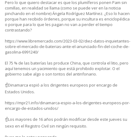
Pero lo que quiero destacar es que los plumíferos ponen Pam sin
comillas, en realidad se llama (como se puede ver en la noticia
pinchando en el nombre) Ángela Rodríguez Martínez. ¿Eso lo hacen
porque han recibido órdenes, porque su incultura es enciclopédica
o porque para lo que les pagan no van a perder el tiempo
contrastando?
https://www.libremercado.com/2023-03-02/diez-datos-inquietantes-
sobre-el-mercado-de-baterias-ante-el-anunciado-fin-del-coche-de-
gasolina-6991240/
El 75 % de las baterías las produce China, que controla el litio, pero
aquí tenemos un yacimiento que está prohibido explotar. O el
gobierno sabe algo o son tontos del antinfonario.
☝️Dinamarca espió a los dirigentes europeos por encargo de
Estados Unidos.
https://mpr21.info/dinamarca-espio-a-los-dirigentes-europeos-por-
encargo-de-estados-unidos/
☝️Los mayores de 16 años podrán modificar desde este jueves su
sexo en el Registro Civil sin ningún requisito.
Pues me lo estoy pensando.