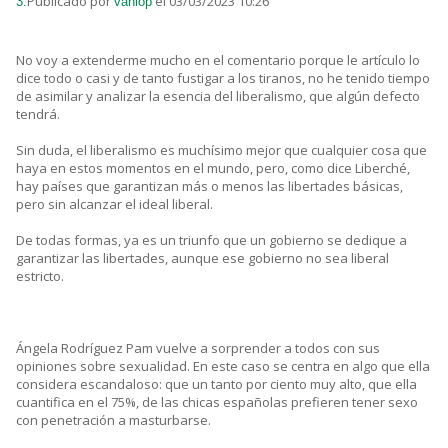
Publicado por
el 03/03/2023 10:26
3.
vanlop
No voy a extenderme mucho en el comentario porque le artículo lo
dice todo o casi y de tanto fustigar a los tiranos, no he tenido tiempo
de asimilar y analizar la esencia del liberalismo, que algún defecto
tendrá.
Sin duda, el liberalismo es muchísimo mejor que cualquier cosa que
haya en estos momentos en el mundo, pero, como dice Liberché,
hay países que garantizan más o menos las libertades básicas,
pero sin alcanzar el ideal liberal.
De todas formas, ya es un triunfo que un gobierno se dedique a
garantizar las libertades, aunque ese gobierno no sea liberal
estricto.
Ángela Rodríguez Pam vuelve a sorprender a todos con sus
opiniones sobre sexualidad. En este caso se centra en algo que ella
considera escandaloso: que un tanto por ciento muy alto, que ella
cuantifica en el 75%, de las chicas españolas prefieren tener sexo
con penetración a masturbarse.