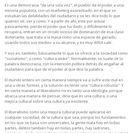
Es una democracia "de una sola vez", el pueblo da el poder a una
minoría populista, con un marketing exacerbado, en el que se
estudian las debilidades del ciudadano y se les dice todo lo que
quieren oír, ver y como. Y a partir de ahí, este por actuar
pasivamente, pierde el poder que ha dado, y difícilmente lo
recupera, entran en un círculo vicioso de dominación de esa clase
dominante, que trata a la masa como una especie de ganado,
usando todos sus medios a su alcance, y es muy difícil salir.
Y eso es, también, básicamente lo que se ofrece a la sociedad como
"socialismo", y como "cultura woke". Normalmente, se suele oír la
palabra democracia, con la intención política detrás de engañar al
ciudadano para que de el poder al que dice la palabra.
El mundo entero en cierta manera siempre va a sufrir este mal en
una u otras formas, y la solución es tener una "cultura robusta". Y
en cierta manera el liberalismo no es tanto una ideología, porque
abarca una manera de pensar, diría que es una cultura, o una
mejora cultural sobre una cultura ya existente.
El liberalismo como una mejora cultural puede aplicarse en
cualquier sociedad, de la cultura que sea, porque los fundamentos
en los que se basa son universales, la gente mala hay en todas
partes, delitos también hay en todas partes, hay ladrones,