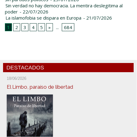
Sin verdad no hay democracia. La mentira deslegitima al
poder
- 22/07/2026
La islamofobia se dispara en Europa
- 21/07/2026
1
2
3
4
5
»
...
684
DESTACADOS
18/06/2026
El Limbo, paraíso de libertad