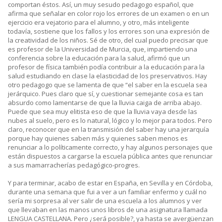
comportan éstos. Así, un muy sesudo pedagogo español, que
afirma que señalar en color rojo los errores de un examen o en un
ejercicio era vejatorio para el alumno, y otro, más inteligente
todavía, sostiene que los fallos y los errores son una expresión de
la creatividad de los niños. Sé de otro, del cual puedo precisar que
es profesor de la Universidad de Murcia, que, impartiendo una
conferencia sobre la educación para la salud, afirmó que un
profesor de física también podía contribuir a la educación para la
salud estudiando en clase la elasticidad de los preservativos. Hay
otro pedagogo que se lamenta de que “el saber en la escuela sea
jerárquico. Pues claro que sí, y cuestionar semejante cosa es tan
absurdo como lamentarse de que la lluvia caiga de arriba abajo.
Puede que sea muy elitista eso de que la lluvia vaya desde las
nubes al suelo, pero es lo natural, lógico y lo mejor para todos. Pero
claro, reconocer que en la transmisión del saber hay una jerarquía
porque hay quienes saben más y quienes saben menos es
renunciar a lo políticamente correcto, y hay algunos personajes que
están dispuestos a cargarse la escuela pública antes que renunciar
a sus mamarracherías pedagógico-progres.
Y para terminar, acabo de estar en España, en Sevilla y en Córdoba,
durante una semana que fui a ver a un familiar enfermo y cuál no
sería mi sorpresa al ver salir de una escuela a los alumnos y ver
que llevaban en las manos unos libros de una asignatura llamada
LENGUA CASTELLANA. Pero ¿será posible?, ya hasta se avergüenzan