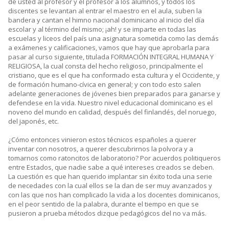
de usted al profesor y el profesor a los alumnos, y todos los
discentes se levantan al entrar el maestro en el aula, suben la
bandera y cantan el himno nacional dominicano al inicio del día
escolar y al término del mismo; ¡ah! y se imparte en todas las
escuelas y liceos del país una asignatura sometida como las demás
a exámenes y calificaciones, vamos que hay que aprobarla para
pasar al curso siguiente, titulada FORMACIÓN INTEGRAL HUMANA Y
RELIGIOSA, la cual consta del hecho religioso, principalmente el
cristiano, que es el que ha conformado esta cultura y el Occidente, y
de formación humano-cívica en general; y con todo esto salen
adelante generaciones de jóvenes bien preparados para ganarse y
defendese en la vida. Nuestro nivel educacional dominicano es el
noveno del mundo en calidad, después del finlandés, del noruego,
del japonés, etc.
¿Cómo entonces vinieron estos técnicos españoles a querer
inventar con nosotros, a querer descubrirnos la polvora y a
tomarnos como ratoncitos de laboratorio? Por acuerdos politiqueros
entre Estados, que nadie sabe a qué intereses creados se deben.
La cuestión es que han querido implantar sin éxito toda una serie
de necedades con la cual ellos se la dan de ser muy avanzados y
con las que nos han complicado la vida a los docentes dominicanos,
en el peor sentido de la palabra, durante el tiempo en que se
pusieron a prueba métodos dizque pedagógicos del no va más.