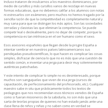
Incluso trataron de inculcarnos a los maestros dominicanos, por
medio de cursillos y más cursillos vanos de reciclaje en nuevas
formas educativas, que no debemos califar a los alumnos con notas
ni estresarlos con exámenes; pero muchos no hemos tragado por la
sencilla razón de que la competitividad es completamente natural y
muy sana para que se distingan los más aptos. Son las sociedades
cerradas y clasistas las que eliminan la competencia. Se puede
competir leal o deslealmente, pero no dejar de competir, porque la
competencia es tan intrínseca en el ser humano como el sexo.
Esos asesores españoles que llegan desde la progre España a
intentar sembrar en nuestros países latinoamericanos sus
pendejadas pseudocientíficas, lo que hacen es complicar las cosas
simples, disfrazar de ciencia lo que no es más que una cuestión de
sentido común, e inventar una jerga para decir muy solemnemente
auténticas patochadas.
Y este intento de complicar lo simple no es desinteresado, porque
muchos son sanguijuelas que viven de esa jerga (cursos de
capacitación, de perfeccionamiento del profesorado, etc.). Cualquier
maestro sabe in situ que prácticamente todos los textos de
pedagogos que nos recomiendan esos técnicos venidos de España
como si fueran misioneros de la sabiduría, no son más que una
sarta de teorías propias de quienes no han estado jamás ante una
clase llena de niños y niñas y no saben como en verdad se