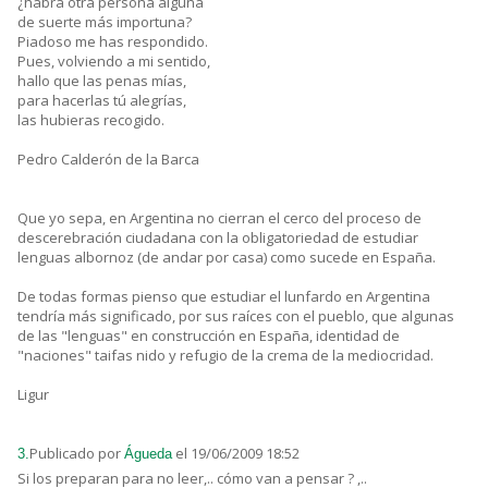
¿habrá otra persona alguna
de suerte más importuna?
Piadoso me has respondido.
Pues, volviendo a mi sentido,
hallo que las penas mías,
para hacerlas tú alegrías,
las hubieras recogido.
Pedro Calderón de la Barca
Que yo sepa, en Argentina no cierran el cerco del proceso de
descerebración ciudadana con la obligatoriedad de estudiar
lenguas albornoz (de andar por casa) como sucede en España.
De todas formas pienso que estudiar el lunfardo en Argentina
tendría más significado, por sus raíces con el pueblo, que algunas
de las "lenguas" en construcción en España, identidad de
"naciones" taifas nido y refugio de la crema de la mediocridad.
Ligur
Publicado por
el 19/06/2009 18:52
3.
Águeda
Si los preparan para no leer,.. cómo van a pensar ? ,..