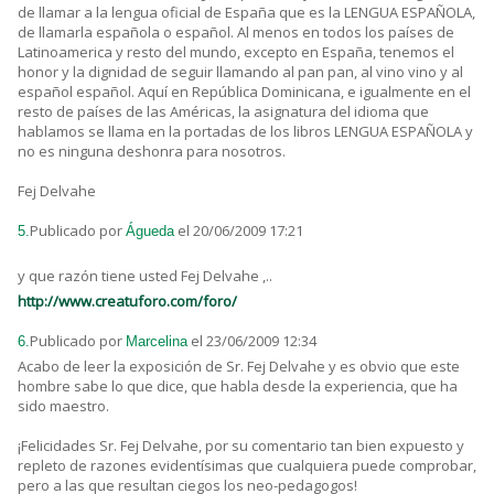
de llamar a la lengua oficial de España que es la LENGUA ESPAÑOLA,
de llamarla española o español. Al menos en todos los países de
Latinoamerica y resto del mundo, excepto en España, tenemos el
honor y la dignidad de seguir llamando al pan pan, al vino vino y al
español español. Aquí en República Dominicana, e igualmente en el
resto de países de las Américas, la asignatura del idioma que
hablamos se llama en la portadas de los libros LENGUA ESPAÑOLA y
no es ninguna deshonra para nosotros.
Fej Delvahe
Publicado por
el 20/06/2009 17:21
5.
Águeda
y que razón tiene usted Fej Delvahe ,..
http://www.creatuforo.com/foro/
Publicado por
el 23/06/2009 12:34
6.
Marcelina
Acabo de leer la exposición de Sr. Fej Delvahe y es obvio que este
hombre sabe lo que dice, que habla desde la experiencia, que ha
sido maestro.
¡Felicidades Sr. Fej Delvahe, por su comentario tan bien expuesto y
repleto de razones evidentísimas que cualquiera puede comprobar,
pero a las que resultan ciegos los neo-pedagogos!