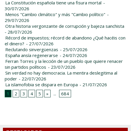
La Constitución española tiene una fisura mortal
-
30/07/2026
Menos "Cambio climático" y más "Cambio político"
-
29/07/2026
Otra historia vergonzante de corrupción y bajeza sanchista
- 28/07/2026
Récord de impuestos; récord de abandono ¿Qué hacéis con
el dinero?
- 27/07/2026
Reclutando sinvergüenzas
- 25/07/2026
España ansía regenerarse
- 24/07/2026
Ferran Torres y la lección de un pueblo que quiere renacer
sin partidos políticos
- 23/07/2026
Sin verdad no hay democracia. La mentira deslegitima al
poder
- 22/07/2026
La islamofobia se dispara en Europa
- 21/07/2026
1
2
3
4
5
»
...
684