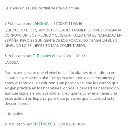
Le envío un saludo cordial desde Colombia.
Publicado por
el 11/02/2011 06:46
7.
LARISSA
QUE PUEDO DECIR, SOY DE PERU, AQUI TAMBIEN SE VIVE DEMASIADA
CORRUPCION. SOY MEDICO Y QUISIERA HACER UNA ESPECIALIDAD EN
ESPAÑA, PERO SEGUN GENTE DE LOS FOROS, NO TIENEN UN BUEN
NIVEL. NO LO SE, NECESITO MAS COMENTARIOS.
Publicado por
el 11/02/2011 07:09
8.
F. Rubiales
LARISSA:
Puedo asegurarte que el nivel de las facultades de medicina en
España sigue siendo alto. Tengo muchos colegas catedráticos y
estoy al tanto de la evolución. Han perdido calidad los cursos que
exigen práctica en los hospitales, donde la calidad ha descendido,
aunque sigue siendo aceptable. Creo que te conviene hacer una
especialidad en España, pero date prisa porque la calidad está
descendiendo.
F. Rubiales
Publicado por
el 06/03/2015 16:51
9.
DR.FRICXS