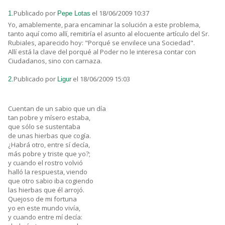
Publicado por
el 18/06/2009 10:37
1.
Pepe Lotas
Yo, amablemente, para encaminar la solución a este problema,
tanto aquí como allí, remitiría el asunto al elocuente artículo del Sr.
Rubiales, aparecido hoy: "Porqué se envilece una Sociedad".
Allí está la clave del porqué al Poder no le interesa contar con
Ciudadanos, sino con carnaza.
Publicado por
el 18/06/2009 15:03
2.
Ligur
Cuentan de un sabio que un día
tan pobre y mísero estaba,
que sólo se sustentaba
de unas hierbas que cogía.
¿Habrá otro, entre sí decía,
más pobre y triste que yo?;
y cuando el rostro volvió
halló la respuesta, viendo
que otro sabio iba cogiendo
las hierbas que él arrojó.
Quejoso de mi fortuna
yo en este mundo vivía,
y cuando entre mí decía: