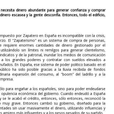
 necesita dinero abundante para generar confianza y comprar
inero escasea y la gente desconfía. Entonces, todo el edificio,
impuesto por Zapatero en España es incompatible con la crisis,
uerzo. El "Zapaterismo" es un sistema de compra de personas,
e requiere enormes cantidades de dinero gestionado por el
utilizándolo sin límites ni remilgos para generar clientelismo,
indicatos y de la patronal, inundar los medios de comunicación
ar a los grandes poderes y contratar con sueldos elevados a
hufados. En España, ese sistema de poder politico basado en el
público ha sido posible gracias a la lluvia recibida de fondos
dinaria expansión del consumo, al "boom" del ladrillo y a la
empresa.
 sólo para engañar a los españoles, sino para poder endeudarse
o de opulencia económica del gobierno. Cuando endeudó a España
 y se le acabó el crédito, entonces, sólo entonces, reconoció la
o muy grave. Entonces cambió su gobierno, diseñado para la
tades sin usar masivamente el dinero, utilizando influencias y
us amigos más influyentes y a los pesos pesados de su partido.