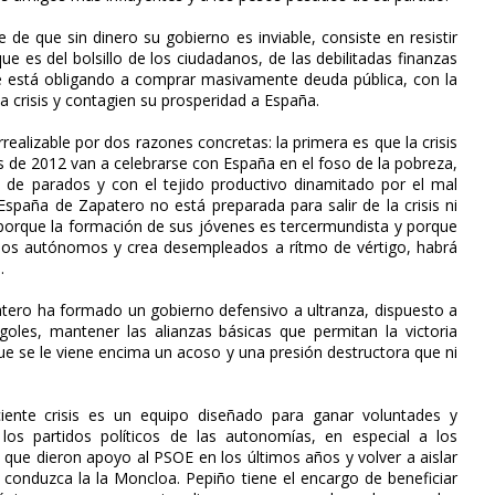
de que sin dinero su gobierno es inviable, consiste en resistir
 es del bolsillo de los ciudadanos, de las debilitadas finanzas
le está obligando a comprar masivamente deuda pública, con la
a crisis y contagien su prosperidad a España.
ealizable por dos razones concretas: la primera es que la crisis
es de 2012 van a celebrarse con España en el foso de la pobreza,
es de parados y con el tejido productivo dinamitado por el mal
 España de Zapatero no está preparada para salir de la crisis ni
orque la formación de sus jóvenes es tercermundista y porque
 los autónomos y crea desempleados a rítmo de vértigo, habrá
.
atero ha formado un gobierno defensivo a ultranza, dispuesto a
 goles, mantener las alianzas básicas que permitan la victoria
que se le viene encima un acoso y una presión destructora que ni
iente crisis es un equipo diseñado para ganar voluntades y
los partidos políticos de las autonomías, en especial a los
 que dieron apoyo al PSOE en los últimos años y volver a aislar
le conduzca la la Moncloa. Pepiño tiene el encargo de beneficiar