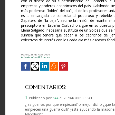
con el dinero de su superministerio de Fomento, el 
empresas y poderes económicos del país. Gabilondo tien
más poderoso "lobby" del país, el de los profesores univ
es la encargada de controlar al poderoso y rebelde c
Zapatero de "la ceja", asume la misión de mantener a
prescriptora en España. Corbacho sigue en su puesto p
Elena Salgado, necesaria sustituta de un Solbes que se
sumisa que tendrá que ceder a los caprichos del jef
colectivos de interés con los cada día más escasos fond
Martes, 28 de Abril 2009
Artículo leído 885 veces
COMENTARIOS:
1.
Publicado por
el 28/04/2009 09:41
nas
¿las guerras por que empiezan? o mejor dicho ¿que fac
empiecen una guerra civil? ¿esta ayudando la mason
Napoleon?