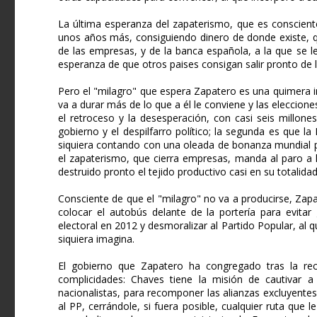
La última esperanza del zapaterismo, que es consciente 
unos años más, consiguiendo dinero de donde existe, que
de las empresas, y de la banca española, a la que se 
esperanza de que otros paises consigan salir pronto de l
Pero el "milagro" que espera Zapatero es una quimera irr
va a durar más de lo que a él le conviene y las eleccion
el retroceso y la desesperación, con casi seis millon
gobierno y el despilfarro político; la segunda es que la
siquiera contando con una oleada de bonanza mundial p
el zapaterismo, que cierra empresas, manda al paro a
destruido pronto el tejido productivo casi en su totalidad
Consciente de que el "milagro" no va a producirse, Zap
colocar el autobús delante de la portería para evitar
electoral en 2012 y desmoralizar al Partido Popular, al 
siquiera imagina.
El gobierno que Zapatero ha congregado tras la rec
complicidades: Chaves tiene la misión de cautivar a 
nacionalistas, para recomponer las alianzas excluyentes
al PP, cerrándole, si fuera posible, cualquier ruta que 