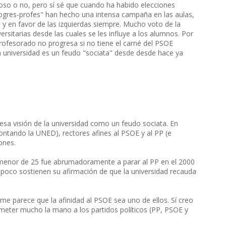
roso o no, pero sí sé que cuando ha habido elecciones
rogres-profes" han hecho una intensa campaña en las aulas,
y en favor de las izquierdas siempre. Mucho voto de la
ersitarias desde las cuales se les influye a los alumnos. Por
profesorado no progresa si no tiene el carné del PSOE
a universidad es un feudo "sociata" desde desde hace ya
esa visión de la universidad como un feudo sociata. En
contando la UNED), rectores afines al PSOE y al PP (e
ones.
 menor de 25 fue abrumadoramente a parar al PP en el 2000
poco sostienen su afirmación de que la universidad recauda
me parece que la afinidad al PSOE sea uno de ellos. Sí creo
 meter mucho la mano a los partidos políticos (PP, PSOE y