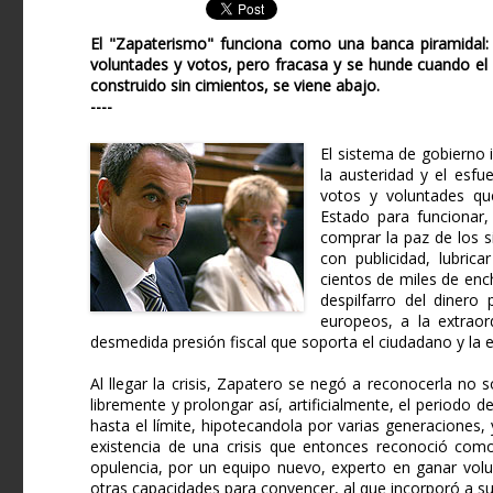
El "Zapaterismo" funciona como una banca piramidal:
voluntades y votos, pero fracasa y se hunde cuando el d
construido sin cimientos, se viene abajo.
----
El sistema de gobierno 
la austeridad y el esf
votos y voluntades qu
Estado para funcionar, 
comprar la paz de los s
con publicidad, lubric
cientos de miles de enc
despilfarro del dinero 
europeos, a la extraor
desmedida presión fiscal que soporta el ciudadano y la 
Al llegar la crisis, Zapatero se negó a reconocerla no
libremente y prolongar así, artificialmente, el period
hasta el límite, hipotecandola por varias generaciones,
existencia de una crisis que entonces reconoció com
opulencia, por un equipo nuevo, experto en ganar volun
otras capacidades para convencer, al que incorporó a s