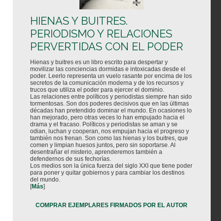
HIENAS Y BUITRES.
PERIODISMO Y RELACIONES
PERVERTIDAS CON EL PODER
Hienas y buitres es un libro escrito para despertar y
movilizar las conciencias dormidas e intoxicadas desde el
poder. Leerlo representa un vuelo rasante por encima de los
secretos de la comunicación moderna y de los recursos y
trucos que utiliza el poder para ejercer el dominio.
Las relaciones entre políticos y periodistas siempre han sido
tormentosas. Son dos poderes decisivos que en las últimas
décadas han pretendido dominar el mundo. En ocasiones lo
han mejorado, pero otras veces lo han empujado hacia el
drama y el fracaso. Políticos y periodistas se aman y se
odian, luchan y cooperan, nos empujan hacia el progreso y
también nos frenan. Son como las hienas y los buitres, que
comen y limpian huesos juntos, pero sin soportarse. Al
desentrañar el misterio, aprenderemos también a
defendernos de sus fechorías.
Los medios son la única fuerza del siglo XXI que tiene poder
para poner y quitar gobiernos y para cambiar los destinos
del mundo.
[
Más
]
COMPRAR EJEMPLARES FIRMADOS POR EL AUTOR