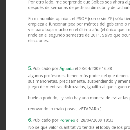
Por otro lado, me sorprende que Solbes sea ahora alg
después de semanas de pedir su dimisión y de tacharl
En mi humilde opinión, el PSOE (con o sin ZP) sólo ti
empieza a funcionar (sea por méritos del gobierno o n
y el paro baja mucho en el último año (el único que i
rinde en el segundo semestre de 2011. Salvo que ocur
elecciones.
5.
Publicado por
el 28/04/2009 16:38
Águeda
algunos profesores, tienen más poder del que deben
sus marionetas, precisamente, suspendiendo y amenaza
juego de mentiras disfrazadas, igualito al que siguen 
huele a podrido,.. y solo hay una manera de evitar las p
renovando lo malo ( osea, zETAPARo )
6.
Publicado por
el 28/04/2009 18:33
Poráneo
No sé que valor cuantitativo tendrá el lobby de los pro