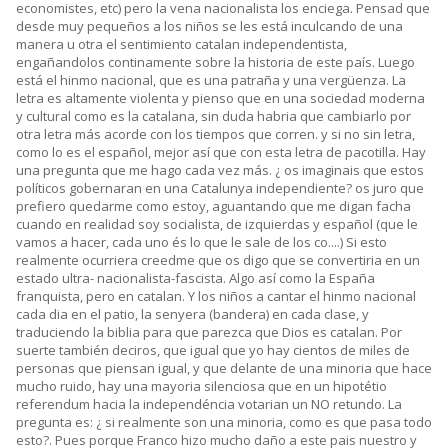
economistes, etc) pero la vena nacionalista los enciega. Pensad que
desde muy pequeños a los niños se les está inculcando de una
manera u otra el sentimiento catalan independentista,
engañandolos continamente sobre la historia de este país. Luego
está el hinmo nacional, que es una patraña y una vergüenza. La
letra es altamente violenta y pienso que en una sociedad moderna
y cultural como es la catalana, sin duda habria que cambiarlo por
otra letra más acorde con los tiempos que corren. y si no sin letra,
como lo es el español, mejor así que con esta letra de pacotilla. Hay
una pregunta que me hago cada vez más. ¿ os imaginais que estos
políticos gobernaran en una Catalunya independiente? os juro que
prefiero quedarme como estoy, aguantando que me digan facha
cuando en realidad soy socialista, de izquierdas y español (que le
vamos a hacer, cada uno és lo que le sale de los co....) Si esto
realmente ocurriera creedme que os digo que se convertiria en un
estado ultra- nacionalista-fascista. Algo así como la España
franquista, pero en catalan. Y los niños a cantar el hinmo nacional
cada dia en el patio, la senyera (bandera) en cada clase, y
traduciendo la biblia para que parezca que Dios es catalan. Por
suerte también deciros, que igual que yo hay cientos de miles de
personas que piensan igual, y que delante de una minoria que hace
mucho ruido, hay una mayoria silenciosa que en un hipotétio
referendum hacia la independéncia votarian un NO retundo. La
pregunta es: ¿ si realmente son una minoria, como es que pasa todo
esto?. Pues porque Franco hizo mucho daño a este pais nuestro y