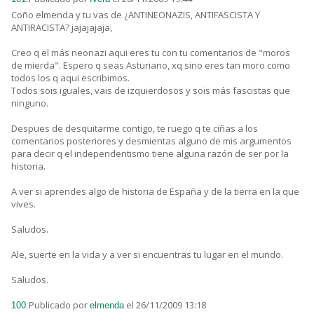
Coño elmenda y tu vas de ¿ANTINEONAZIS, ANTIFASCISTA Y
ANTIRACISTA? jajajajaja,
Creo q el más neonazi aqui eres tu con tu comentarios de "moros
de mierda". Espero q seas Asturiano, xq sino eres tan moro como
todos los q aqui escribimos.
Todos sois iguales, vais de izquierdosos y sois más fascistas que
ninguno.
Despues de desquitarme contigo, te ruego q te ciñas a los
comentarios posteriores y desmientas alguno de mis argumentos
para decir q el independentismo tiene alguna razón de ser por la
historia.
A ver si aprendes algo de historia de España y de la tierra en la que
vives.
Saludos.
Ale, suerte en la vida y a ver si encuentras tu lugar en el mundo.
Saludos.
Publicado por
el 26/11/2009 13:18
100.
elmenda