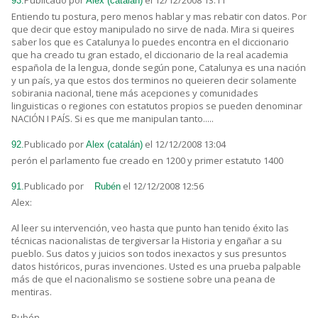
Publicado por
el 12/12/2008 13:11
93.
Alex (catalán)
Entiendo tu postura, pero menos hablar y mas rebatir con datos. Por
que decir que estoy manipulado no sirve de nada. Mira si queires
saber los que es Catalunya lo puedes encontra en el diccionario
que ha creado tu gran estado, el diccionario de la real academia
española de la lengua, donde según pone, Catalunya es una nación
y un país, ya que estos dos terminos no queieren decir solamente
sobirania nacional, tiene más acepciones y comunidades
linguisticas o regiones con estatutos propios se pueden denominar
NACIÓN I PAÍS. Si es que me manipulan tanto.....
Publicado por
el 12/12/2008 13:04
92.
Alex (catalán)
perón el parlamento fue creado en 1200 y primer estatuto 1400
Publicado por
el 12/12/2008 12:56
91.
Rubén
Alex:
Al leer su intervención, veo hasta que punto han tenido éxito las
técnicas nacionalistas de tergiversar la Historia y engañar a su
pueblo. Sus datos y juicios son todos inexactos y sus presuntos
datos históricos, puras invenciones. Usted es una prueba palpable
más de que el nacionalismo se sostiene sobre una peana de
mentiras.
Rubén