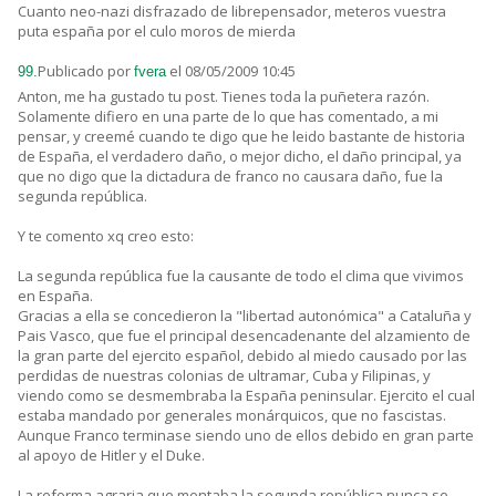
Cuanto neo-nazi disfrazado de librepensador, meteros vuestra
puta españa por el culo moros de mierda
Publicado por
el 08/05/2009 10:45
99.
fvera
Anton, me ha gustado tu post. Tienes toda la puñetera razón.
Solamente difiero en una parte de lo que has comentado, a mi
pensar, y creemé cuando te digo que he leido bastante de historia
de España, el verdadero daño, o mejor dicho, el daño principal, ya
que no digo que la dictadura de franco no causara daño, fue la
segunda república.
Y te comento xq creo esto:
La segunda república fue la causante de todo el clima que vivimos
en España.
Gracias a ella se concedieron la "libertad autonómica" a Cataluña y
Pais Vasco, que fue el principal desencadenante del alzamiento de
la gran parte del ejercito español, debido al miedo causado por las
perdidas de nuestras colonias de ultramar, Cuba y Filipinas, y
viendo como se desmembraba la España peninsular. Ejercito el cual
estaba mandado por generales monárquicos, que no fascistas.
Aunque Franco terminase siendo uno de ellos debido en gran parte
al apoyo de Hitler y el Duke.
La reforma agraria que mentaba la segunda república nunca se