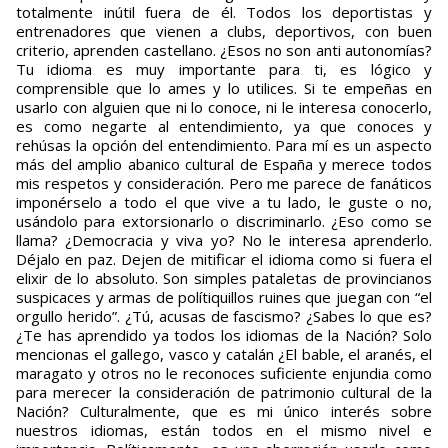
totalmente inútil fuera de él. Todos los deportistas y
entrenadores que vienen a clubs, deportivos, con buen
criterio, aprenden castellano. ¿Esos no son anti autonomías?
Tu idioma es muy importante para ti, es lógico y
comprensible que lo ames y lo utilices. Si te empeñas en
usarlo con alguien que ni lo conoce, ni le interesa conocerlo,
es como negarte al entendimiento, ya que conoces y
rehúsas la opción del entendimiento. Para mí es un aspecto
más del amplio abanico cultural de España y merece todos
mis respetos y consideración. Pero me parece de fanáticos
imponérselo a todo el que vive a tu lado, le guste o no,
usándolo para extorsionarlo o discriminarlo. ¿Eso como se
llama? ¿Democracia y viva yo? No le interesa aprenderlo.
Déjalo en paz. Dejen de mitificar el idioma como si fuera el
elixir de lo absoluto. Son simples pataletas de provincianos
suspicaces y armas de polítiquillos ruines que juegan con “el
orgullo herido”. ¿Tú, acusas de fascismo? ¿Sabes lo que es?
¿Te has aprendido ya todos los idiomas de la Nación? Solo
mencionas el gallego, vasco y catalán ¿El bable, el aranés, el
maragato y otros no le reconoces suficiente enjundia como
para merecer la consideración de patrimonio cultural de la
Nación? Culturalmente, que es mi único interés sobre
nuestros idiomas, están todos en el mismo nivel e