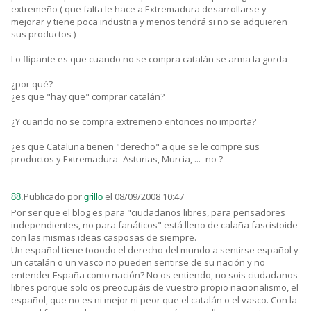
extremeño ( que falta le hace a Extremadura desarrollarse y
mejorar y tiene poca industria y menos tendrá si no se adquieren
sus productos )
Lo flipante es que cuando no se compra catalán se arma la gorda
¿por qué?
¿es que "hay que" comprar catalán?
¿Y cuando no se compra extremeño entonces no importa?
¿es que Cataluña tienen "derecho" a que se le compre sus
productos y Extremadura -Asturias, Murcia, ...- no ?
Publicado por
el 08/09/2008 10:47
88.
grillo
Por ser que el blog es para "ciudadanos libres, para pensadores
independientes, no para fanáticos" está lleno de calaña fascistoide
con las mismas ideas casposas de siempre.
Un español tiene tooodo el derecho del mundo a sentirse español y
un catalán o un vasco no pueden sentirse de su nación y no
entender España como nación? No os entiendo, no sois ciudadanos
libres porque solo os preocupáis de vuestro propio nacionalismo, el
español, que no es ni mejor ni peor que el catalán o el vasco. Con la