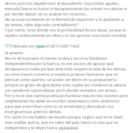
ahora ya lo has dejado todo al descubierto. Soys todos iguales,
menuda faena os hacen si desaparecieran las armas! no sabrias ni
por donde atacar, se os acaban los recursos...
Aki se esta insistiendo en la libertad de expresión y tú apelando a
las armas, cabe algo más contradictorio?
Y por cierto, nose donde ves la profundidad de tus ideas, ya que te
repites continuamente en ellas y no les aportas una visión mundial.
Publicado por
el 20/11/2007 14:52
77.
jajaja
Al anterior
Me rio de ti porque no tienes ni idea y se ve tu fanatismo
independentista por la fuerza, no me acuses de apoyar que
desaparezca nadie porque ante todo respeto la vida de los demas,
no como haceis vosotros a vuestros propios hermanos que no
piensan como quereis, sin poder ser libres en su propia tierra
porque un grupo de ignorantes a los cuales les comieron la cabeza
con sandeces nacionalistas asi lo decide sentados con armas.
Por si no te das cuenta podría profundizar más en mis razones pero
simplemente me delito en escribir comentarios como anteriores
para que a borrokas como tu se enciendan y descubran sus
incongruencias ante los demás.
Por cierto no me hables de mundo porque seguro que le he dado
mas vueltas que tu, que no sales del país Vasco no sea que se
independice y te dejen fuera. jajajajajaja