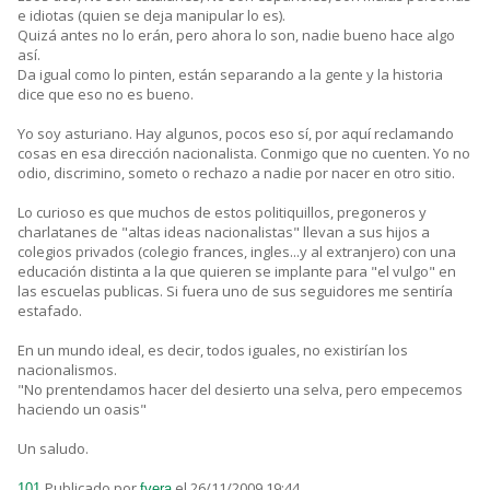
e idiotas (quien se deja manipular lo es).
Quizá antes no lo erán, pero ahora lo son, nadie bueno hace algo
así.
Da igual como lo pinten, están separando a la gente y la historia
dice que eso no es bueno.
Yo soy asturiano. Hay algunos, pocos eso sí, por aquí reclamando
cosas en esa dirección nacionalista. Conmigo que no cuenten. Yo no
odio, discrimino, someto o rechazo a nadie por nacer en otro sitio.
Lo curioso es que muchos de estos politiquillos, pregoneros y
charlatanes de "altas ideas nacionalistas" llevan a sus hijos a
colegios privados (colegio frances, ingles...y al extranjero) con una
educación distinta a la que quieren se implante para "el vulgo" en
las escuelas publicas. Si fuera uno de sus seguidores me sentiría
estafado.
En un mundo ideal, es decir, todos iguales, no existirían los
nacionalismos.
"No prentendamos hacer del desierto una selva, pero empecemos
haciendo un oasis"
Un saludo.
Publicado por
el 26/11/2009 19:44
101.
fvera