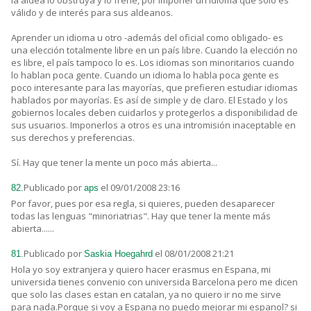
la aldea lo obstruya y lo frene, por imponer un idioma que solo es
válido y de interés para sus aldeanos.
Aprender un idioma u otro -además del oficial como obligado- es
una elección totalmente libre en un país libre. Cuando la elección no
es libre, el país tampoco lo es. Los idiomas son minoritarios cuando
lo hablan poca gente. Cuando un idioma lo habla poca gente es
poco interesante para las mayorías, que prefieren estudiar idiomas
hablados por mayorías. Es así de simple y de claro. El Estado y los
gobiernos locales deben cuidarlos y protegerlos a disponibilidad de
sus usuarios. Imponerlos a otros es una intromisión inaceptable en
sus derechos y preferencias.
Sí. Hay que tener la mente un poco más abierta...
Publicado por
el 09/01/2008 23:16
82.
aps
Por favor, pues por esa regla, si quieres, pueden desaparecer
todas las lenguas "minoriatrias". Hay que tener la mente más
abierta......
Publicado por
el 08/01/2008 21:21
81.
Saskia Hoegahrd
Hola yo soy extranjera y quiero hacer erasmus en Espana, mi
universida tienes convenio con universida Barcelona pero me dicen
que solo las clases estan en catalan, ya no quiero ir no me sirve
para nada.Porque si voy a Espana no puedo mejorar mi espanol? si