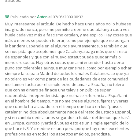
Saludos.
Publicado por
el 07/05/2009 00:32
98.
Anton
Muy interesante el artículo. De hecho hace unos años no lo hubiese
imaginado nunca, pero me permito creerme que atalunya cada vez
huele cada vez más a fascismo catalan, y me explico. Hay cosas que
más o menos se pueden tolerar, como por ejemplo que no pongan
la bandera Española en el algunos ayuntamientos, o también que
se nos pida que aceptemos que Catalunya paga más que el resto
de españoles y que con el nuevo estatut puede quedar más o
menos resuelto. Hay otras cosas que a mi entender hasta cierto
puno son tolerables aunque muy cansinas, como por ejemplo echar
siempre la culpa a Madrid de todos los males Catalanes. Lo que ya
no tolero es ver como parte de los ciudadanos de esta comunidad
me llamen facha por el simple echo de amar a España, no tolero
que con mi dinero se finacie una televisión pública super
nacionalista-independentista que no hace referencia a España ni
en el hombre del tiempo. Y si no me creeis algunos, fijaros y vereis
que cuando ha acabado con el tiempo que hará en los "països
catalans" no dice absolutamente nada del resto de Estado Español,
y si en cambio dedica unos segundos a hablar del tiempo que hará
en Europa. curioso ¿verdad?, pues esto es un simple ejemplo de lo
que hace tv3. Y creedme es una pena porque hay unos excelentes
profesionales en todos los aspectos (médios, periodista,