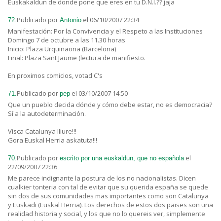
Euskakaldun de donde pone que eres en tu D.N.I.?? jaja
Publicado por
el 06/10/2007 22:34
72.
Antonio
Manifestación: Por la Convivencia y el Respeto a las Instituciones
Domingo 7 de octubre a las 11.30 horas
Inicio: Plaza Urquinaona (Barcelona)
Final: Plaza Sant Jaume (lectura de manifiesto.
En proximos comicios, votad C's
Publicado por
el 03/10/2007 14:50
71.
pep
Que un pueblo decida dónde y cómo debe estar, no es democracia?
Sí a la autodeterminación.
Visca Catalunya lliure!!!
Gora Euskal Herria askatuta!!!
Publicado por
el
70.
escrito por una euskaldun, que no española
22/09/2007 22:36
Me parece indignante la postura de los no nacionalistas. Dicen
cualkier tonteria con tal de evitar que su querida españa se quede
sin dos de sus comunidades mas importantes como son Catalunya
y Euskadi (Euskal Herria). Los derechos de estos dos paises son una
realidad historia y social, y los que no lo quereis ver, simplemente