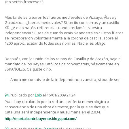
¿no seréis franceses?.
Más tarde se crearon los fueros medievales de Vizcaya, Álava y
Guipúzcoa...¿fueros medievales? Si, un tio con tierras y un castillo
XD. ¿A esto hacéis referencia cuando reclamáis vuestra
independencia? O ¿es de cuando erais Neandertales?. Estos fueros
se incorporaron voluntariamente a la corona de castilla, sobre el
1200 aprox., acatando todas sus normas. Nadie les obligó.
Después, con la unión de los reinos de Castilla y de Aragón, bajo el
mandato de los Reyes Católicos os convertisteis, básicamente en
ESPAÑOLES. Os guste o no.
-----Ahora me contais lo de la independencia vuestra, si puede ser----
-
Publicado por
el 16/01/2009 21:24
94.
Lolo
Pues hay circulando por la red una profecia numerologica a
consecuencia de una obra de teatro, por la que se dice que
Cataluña será independiente y musulmana en el 2.034.
http://mortalcontribuyente.blogspot.com/