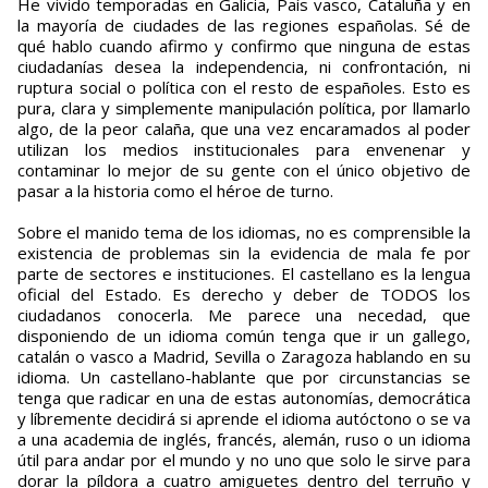
He vivido temporadas en Galicia, País vasco, Cataluña y en
la mayoría de ciudades de las regiones españolas. Sé de
qué hablo cuando afirmo y confirmo que ninguna de estas
ciudadanías desea la independencia, ni confrontación, ni
ruptura social o política con el resto de españoles. Esto es
pura, clara y simplemente manipulación política, por llamarlo
algo, de la peor calaña, que una vez encaramados al poder
utilizan los medios institucionales para envenenar y
contaminar lo mejor de su gente con el único objetivo de
pasar a la historia como el héroe de turno.
Sobre el manido tema de los idiomas, no es comprensible la
existencia de problemas sin la evidencia de mala fe por
parte de sectores e instituciones. El castellano es la lengua
oficial del Estado. Es derecho y deber de TODOS los
ciudadanos conocerla. Me parece una necedad, que
disponiendo de un idioma común tenga que ir un gallego,
catalán o vasco a Madrid, Sevilla o Zaragoza hablando en su
idioma. Un castellano-hablante que por circunstancias se
tenga que radicar en una de estas autonomías, democrática
y líbremente decidirá si aprende el idioma autóctono o se va
a una academia de inglés, francés, alemán, ruso o un idioma
útil para andar por el mundo y no uno que solo le sirve para
dorar la píldora a cuatro amiguetes dentro del terruño y