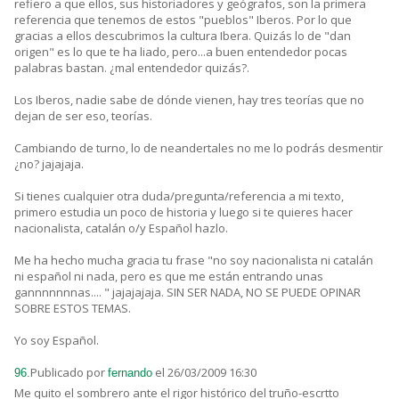
refiero a que ellos, sus historiadores y geógrafos, son la primera
referencia que tenemos de estos "pueblos" Iberos. Por lo que
gracias a ellos descubrimos la cultura Ibera. Quizás lo de "dan
origen" es lo que te ha liado, pero...a buen entendedor pocas
palabras bastan. ¿mal entendedor quizás?.
Los Iberos, nadie sabe de dónde vienen, hay tres teorías que no
dejan de ser eso, teorías.
Cambiando de turno, lo de neandertales no me lo podrás desmentir
¿no? jajajaja.
Si tienes cualquier otra duda/pregunta/referencia a mi texto,
primero estudia un poco de historia y luego si te quieres hacer
nacionalista, catalán o/y Español hazlo.
Me ha hecho mucha gracia tu frase "no soy nacionalista ni catalán
ni español ni nada, pero es que me están entrando unas
gannnnnnnas.... " jajajajaja. SIN SER NADA, NO SE PUEDE OPINAR
SOBRE ESTOS TEMAS.
Yo soy Español.
Publicado por
el 26/03/2009 16:30
96.
fernando
Me quito el sombrero ante el rigor histórico del truño-escrtto