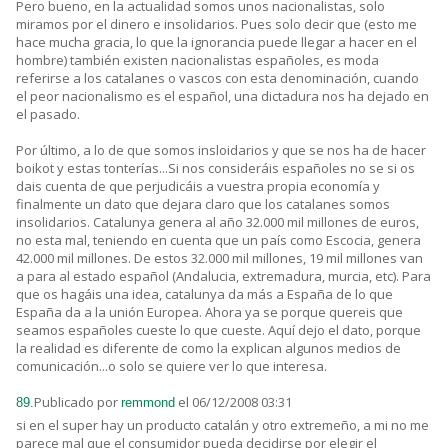
Pero bueno, en la actualidad somos unos nacionalistas, solo
miramos por el dinero e insolidarios. Pues solo decir que (esto me
hace mucha gracia, lo que la ignorancia puede llegar a hacer en el
hombre) también existen nacionalistas españoles, es moda
referirse a los catalanes o vascos con esta denominación, cuando
el peor nacionalismo es el español, una dictadura nos ha dejado en
el pasado.
Por último, a lo de que somos insloidarios y que se nos ha de hacer
boikot y estas tonterías...Si nos consideráis españoles no se si os
dais cuenta de que perjudicáis a vuestra propia economía y
finalmente un dato que dejara claro que los catalanes somos
insolidarios. Catalunya genera al año 32.000 mil millones de euros,
no esta mal, teniendo en cuenta que un país como Escocia, genera
42.000 mil millones. De estos 32.000 mil millones, 19 mil millones van
a para al estado español (Andalucia, extremadura, murcia, etc). Para
que os hagáis una idea, catalunya da más a España de lo que
España da a la unión Europea. Ahora ya se porque quereis que
seamos españoles cueste lo que cueste. Aquí dejo el dato, porque
la realidad es diferente de como la explican algunos medios de
comunicación...o solo se quiere ver lo que interesa.
Publicado por
el 06/12/2008 03:31
89.
remmond
si en el super hay un producto catalán y otro extremeño, a mi no me
parece mal que el consumidor pueda decidirse por elegir el