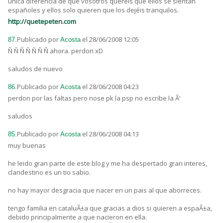
unica diferencia de que vosotros queréis que ellos se sientan
españoles y ellos solo quieren que los dejéis tranquilos.
http://quetepeten.com
Publicado por
el 28/06/2008 12:05
87.
Acosta
Ñ Ñ Ñ Ñ Ñ Ñ Ñ ahora. perdon xD
saludos de nuevo
Publicado por
el 28/06/2008 04:23
86.
Acosta
perdon por las faltas pero nose pk la psp no escribe la Ã‘
saludos
Publicado por
el 28/06/2008 04:13
85.
Acosta
muy buenas
he leido gran parte de este blog y me ha despertado gran interes,
clandestino es un tio sabio.
no hay mayor desgracia que nacer en un pais al que aborreces.
tengo familia en cataluÃ±a que gracias a dios si quieren a espaÃ±a,
debido principalmente a que nacieron en ella.