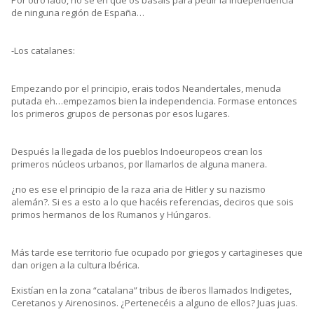
Por otro lado, no sé en qué os basáis para pedir la independencia
de ninguna región de España…
-Los catalanes:
Empezando por el principio, erais todos Neandertales, menuda
putada eh…empezamos bien la independencia. Formase entonces
los primeros grupos de personas por esos lugares.
Después la llegada de los pueblos Indoeuropeos crean los
primeros núcleos urbanos, por llamarlos de alguna manera.
¿no es ese el principio de la raza aria de Hitler y su nazismo
alemán?. Si es a esto a lo que hacéis referencias, deciros que sois
primos hermanos de los Rumanos y Húngaros.
Más tarde ese territorio fue ocupado por griegos y cartagineses que
dan origen a la cultura Ibérica.
Existían en la zona “catalana” tribus de íberos llamados Indigetes,
Ceretanos y Airenosinos. ¿Pertenecéis a alguno de ellos? Juas juas.