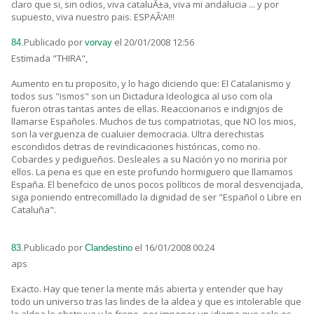
claro que si, sin odios, viva cataluÃ±a, viva mi andalucia ... y por
supuesto, viva nuestro pais. ESPAÃ‘A!!!
Publicado por
el 20/01/2008 12:56
84.
vorvay
Estimada "THIRA",
Aumento en tu proposito, y lo hago diciendo que: El Catalanismo y
todos sus "ismos" son un Dictadura Ideologica al uso com ola
fueron otras tantas antes de ellas. Reaccionarios e indignjos de
llamarse Españoles. Muchos de tus compatriotas, que NO los mios,
son la verguenza de cualuier democracia. Ultra derechistas
escondidos detras de revindicaciones históricas, como no.
Cobardes y pedigueños. Desleales a su Nación yo no moriria por
ellos. La pena es que en este profundo hormiguero que llamamos
España. El benefcico de unos pocos políticos de moral desvencijada,
siga poniendo entrecomillado la dignidad de ser "Español o Libre en
Cataluña".
Publicado por
el 16/01/2008 00:24
83.
Clandestino
aps
Exacto. Hay que tener la mente más abierta y entender que hay
todo un universo tras las lindes de la aldea y que es intolerable que