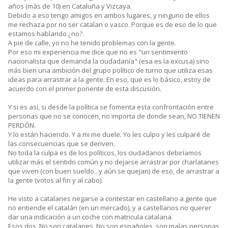
años (más de 10) en Cataluña y Vizcaya.
Debido a eso tengo amigos en ambos lugares, y ninguno de ellos
me rechaza por no ser catalan o vasco. Porque es de eso de lo que
estamos hablando ¿no?.
A pie de calle, yo no he tenido problemas con la gente.
Por eso mi experiencia me dice que no es "un sentimiento
nacionalista que demanda la ciudadanía" (esa es la excusa) sino
más bien una ambición del grupo político de turno que utiliza esas
ideas para arrastrar a la gente. En eso, que es lo básico, estoy de
acuerdo con el primer ponente de esta discusión.
Y si es así, si desde la política se fomenta esta confrontación entre
personas que no se conocen, no importa de donde sean, NO TIENEN
PERDÓN.
Y lo están haciendo. Y a mi me duele. Yo les culpo y les culparé de
las consecuencias que se deriven.
No toda la culpa es de los políticos, los ciudadanos debiríamos
utilizar más el sentido común y no dejarse arrastrar por charlatanes
que viven (con buen sueldo...y aún se quejan) de eso, de arrastrar a
la gente (votos al fin y al cabo).
He visto a catalanes negarse a contestar en castellano a gente que
no entiende el catalán (en un mercado), y a castellanos no querer
dar una indicación a un coche con matricula catalana.
Esos dos, No son catalanes, No son españoles, son malas personas