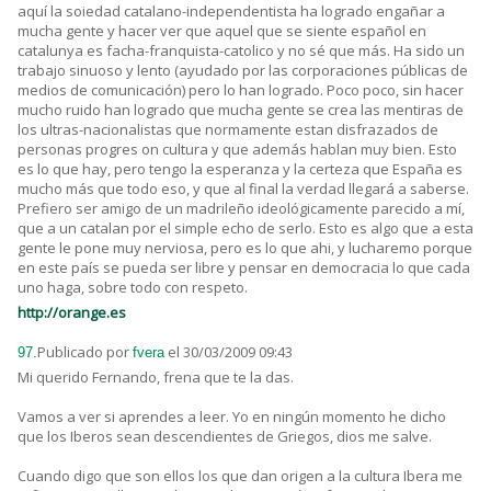
aquí la soiedad catalano-independentista ha logrado engañar a
mucha gente y hacer ver que aquel que se siente español en
catalunya es facha-franquista-catolico y no sé que más. Ha sido un
trabajo sinuoso y lento (ayudado por las corporaciones públicas de
medios de comunicación) pero lo han logrado. Poco poco, sin hacer
mucho ruido han logrado que mucha gente se crea las mentiras de
los ultras-nacionalistas que normamente estan disfrazados de
personas progres on cultura y que además hablan muy bien. Esto
es lo que hay, pero tengo la esperanza y la certeza que España es
mucho más que todo eso, y que al final la verdad llegará a saberse.
Prefiero ser amigo de un madrileño ideológicamente parecido a mí,
que a un catalan por el simple echo de serlo. Esto es algo que a esta
gente le pone muy nerviosa, pero es lo que ahi, y lucharemo porque
en este país se pueda ser libre y pensar en democracia lo que cada
uno haga, sobre todo con respeto.
http://orange.es
Publicado por
el 30/03/2009 09:43
97.
fvera
Mi querido Fernando, frena que te la das.
Vamos a ver si aprendes a leer. Yo en ningún momento he dicho
que los Iberos sean descendientes de Griegos, dios me salve.
Cuando digo que son ellos los que dan origen a la cultura Ibera me