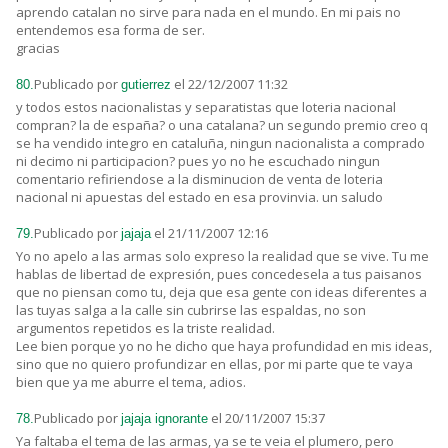
aprendo catalan no sirve para nada en el mundo. En mi pais no
entendemos esa forma de ser.
gracias
Publicado por
el 22/12/2007 11:32
80.
gutierrez
y todos estos nacionalistas y separatistas que loteria nacional
compran? la de españa? o una catalana? un segundo premio creo q
se ha vendido integro en cataluña, ningun nacionalista a comprado
ni decimo ni participacion? pues yo no he escuchado ningun
comentario refiriendose a la disminucion de venta de loteria
nacional ni apuestas del estado en esa provinvia. un saludo
Publicado por
el 21/11/2007 12:16
79.
jajaja
Yo no apelo a las armas solo expreso la realidad que se vive. Tu me
hablas de libertad de expresión, pues concedesela a tus paisanos
que no piensan como tu, deja que esa gente con ideas diferentes a
las tuyas salga a la calle sin cubrirse las espaldas, no son
argumentos repetidos es la triste realidad.
Lee bien porque yo no he dicho que haya profundidad en mis ideas,
sino que no quiero profundizar en ellas, por mi parte que te vaya
bien que ya me aburre el tema, adios.
Publicado por
el 20/11/2007 15:37
78.
jajaja ignorante
Ya faltaba el tema de las armas, ya se te veia el plumero, pero