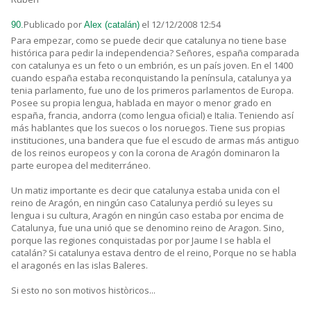
Publicado por
el 12/12/2008 12:54
90.
Alex (catalán)
Para empezar, como se puede decir que catalunya no tiene base
histórica para pedir la independencia? Señores, españa comparada
con catalunya es un feto o un embrión, es un país joven. En el 1400
cuando españa estaba reconquistando la península, catalunya ya
tenia parlamento, fue uno de los primeros parlamentos de Europa.
Posee su propia lengua, hablada en mayor o menor grado en
españa, francia, andorra (como lengua oficial) e Italia. Teniendo así
más hablantes que los suecos o los noruegos. Tiene sus propias
instituciones, una bandera que fue el escudo de armas más antiguo
de los reinos europeos y con la corona de Aragón dominaron la
parte europea del mediterráneo.
Un matiz importante es decir que catalunya estaba unida con el
reino de Aragón, en ningún caso Catalunya perdió su leyes su
lengua i su cultura, Aragón en ningún caso estaba por encima de
Catalunya, fue una unió que se denomino reino de Aragon. Sino,
porque las regiones conquistadas por por Jaume I se habla el
catalán? Si catalunya estava dentro de el reino, Porque no se habla
el aragonés en las islas Baleres.
Si esto no son motivos històricos...