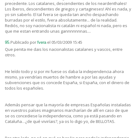
precedente. Los catalanes, descendientes de los neardenthales!
Los íberos, descendientes de griegos y cartagineses! Ahí es nada, y
yo sin saberlo. El tal fvera se queda tan ancho despachando
burradas por el estilo, fvera absolutamente... de la realidad.
Rediós, no soy nacionalista ni catalán ni español ni nada, pero es
que me estan entrando unas gannnnnnnas....
Publicado por
el 05/03/2009 15:45
95.
fvera
Que penita me dais los nacionalistas catalanes y vascos, entre
otros.
He leído todo y si por mi fuese os daba la independencia ahora
mismo, ya vendríais muertos de hambre a por las ayudas y
subvenciones que os concede España, si España, con el dinero de
todos los españoles.
Además pensar que la mayoría de empresas Españolas instaladas
en vuestros países imaginarios marcharían de allí en caso de que
se os concediese la independencia, como ya está pasando en
Cataluña…¿de qué viviríais?, ya os lo digo yo, de BELLOTAS.