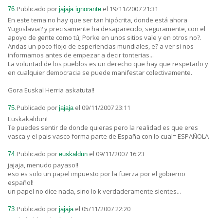
Publicado por
el 19/11/2007 21:31
76.
jajaja ignorante
En este tema no hay que ser tan hipócrita, donde está ahora
Yugoslavia? y precisamente ha desaparecido, seguramente, con el
apoyo de gente como tú; Porke en unos sitios vale y en otros no?.
Andas un poco flojo de esperiencias mundiales, e? a ver si nos
informamos antes de empezar a decir tonterias...
La voluntad de los pueblos es un derecho que hay que respetarlo y
en cualquier democracia se puede manifestar colectivamente.
Gora Euskal Herria askatuta!!
Publicado por
el 09/11/2007 23:11
75.
jajaja
Euskakaldun!
Te puedes sentir de donde quieras pero la realidad es que eres
vasca y el pais vasco forma parte de España con lo cual= ESPAÑOLA
Publicado por
el 09/11/2007 16:23
74.
euskaldun
jajaja, menudo payaso!!
eso es solo un papel impuesto por la fuerza por el gobierno
español!
un papel no dice nada, sino lo k verdaderamente sientes...
Publicado por
el 05/11/2007 22:20
73.
jajaja