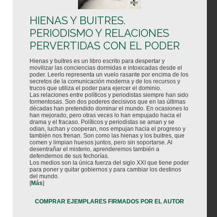
HIENAS Y BUITRES.
PERIODISMO Y RELACIONES
PERVERTIDAS CON EL PODER
Hienas y buitres es un libro escrito para despertar y
movilizar las conciencias dormidas e intoxicadas desde el
poder. Leerlo representa un vuelo rasante por encima de los
secretos de la comunicación moderna y de los recursos y
trucos que utiliza el poder para ejercer el dominio.
Las relaciones entre políticos y periodistas siempre han sido
tormentosas. Son dos poderes decisivos que en las últimas
décadas han pretendido dominar el mundo. En ocasiones lo
han mejorado, pero otras veces lo han empujado hacia el
drama y el fracaso. Políticos y periodistas se aman y se
odian, luchan y cooperan, nos empujan hacia el progreso y
también nos frenan. Son como las hienas y los buitres, que
comen y limpian huesos juntos, pero sin soportarse. Al
desentrañar el misterio, aprenderemos también a
defendernos de sus fechorías.
Los medios son la única fuerza del siglo XXI que tiene poder
para poner y quitar gobiernos y para cambiar los destinos
del mundo.
[
Más
]
COMPRAR EJEMPLARES FIRMADOS POR EL AUTOR