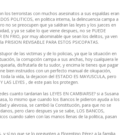
on los terroristas con muchos asesinatos a sus espaldas eran
ADOS POLITICOS, en politica interna, la delincuencia campa a
ero no se preocupen que ya saldran las leyes y los jueces en
idad, y ya se sabe lo que viene despues, no se PUEDE
 FRIO, por muy abominable que sean los delitos, ya ven
ndo la PRISION REVISABLE PARA ESTOS PSICOPATAS.
por de las victimas y de lo policias, ya que la situación en
situación, la corrupción campa a sus anchas, hoy cualquiera le
earla, disfrutarla de tu sudor, y encima le tienes que pagar
bien instruidos con un perfecto manual de okupación,
de toda la vida, la dejacion del ESTADO ES MAYUSCULA, pero
 Y LAS LEYES , de este pais los protegen.
stedes cuanto tardarian las LEYES EN CAMBIARSE? si a Susana
casa, lo mismo que cuando los Bancos le pidieron ayuda a los
idad y alevosia, se cambió la Constitución, para que no se
udadanos, pero claro despues ya se sabe, LOS BANCOS,
icos cuando salen con las manos llenas de la politica, pasan
, y sí no que se lo pregunten a Florentino Pérez a la familia