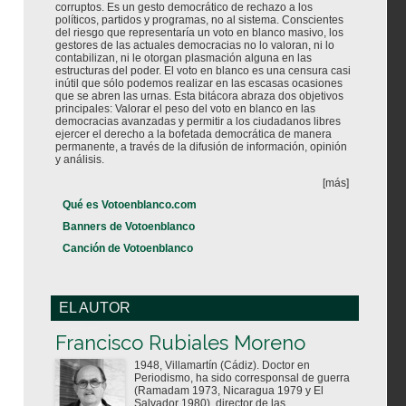
corruptos. Es un gesto democrático de rechazo a los
políticos, partidos y programas, no al sistema. Conscientes
del riesgo que representaría un voto en blanco masivo, los
gestores de las actuales democracias no lo valoran, ni lo
contabilizan, ni le otorgan plasmación alguna en las
estructuras del poder. El voto en blanco es una censura casi
inútil que sólo podemos realizar en las escasas ocasiones
que se abren las urnas. Esta bitácora abraza dos objetivos
principales: Valorar el peso del voto en blanco en las
democracias avanzadas y permitir a los ciudadanos libres
ejercer el derecho a la bofetada democrática de manera
permanente, a través de la difusión de información, opinión
y análisis.
[más]
Qué es Votoenblanco.com
Banners de Votoenblanco
Canción de Votoenblanco
EL AUTOR
Votoenblanco.com
Francisco Rubiales Moreno
1948, Villamartín (Cádiz). Doctor en
Periodismo, ha sido corresponsal de guerra
(Ramadam 1973, Nicaragua 1979 y El
Salvador 1980), director de las