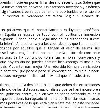
 querido ni quieren poner fin al desafío secesionista. Saben que
la nueva cantera de votos. Un escenario novedoso y dinámico
significantes creerse que tienen una oportunidad en el tablero
rse o mostrar su verdadera naturaleza. Según el alcance de
in paliativos que el pancatalanismo excluyente, xenófobo,
en España se escapa de todo control, política de inmersión
grande. Y sería loable el legalismo de las autoridades si este
a felonía. A la cobardía y a los cobardes hay que llamarlos por
ituidos por aquellos que sí tengan el valor de asumir sus
 se lleve a engaño. Estamos aquí por la política de constante
nsición. Se ha confundido tolerancia, armonía, convivencia y
 que hoy en día no puedes sentirte bien contigo mismo si no
país. Y cuanto más, mejor. Una retorcida fórmula de iniciación
nte correcto. Que poco a poco se convierte en Ley sin que nadie
casos márgenes de libertad individual que aún subsisten.
oblema que nunca debió ser tal. Los que deben dar explicaciones
ilencio de las dictaduras nacionalistas que se han impuesto en
del gobierno central, que en vez de haber defendido rauda y
 que se deben, han optado vilmente por financiar esas mismas
umos pontífices de lo que está bien y está mal en esta sociedad.
ctoralmente sin duda. Pero éticamente jamás. ¿Y qué hacemos