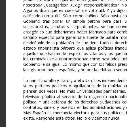
nosotros? ¿Castigarles? ¿Exigir responsabilidades? N
Algunos dirán que es cuestión de voto útil. Y yo dig
calificado como útil. Sólo como dañino. Sólo basta c
Gobierno tras poner un simple parche para para 
secesionistas, astutos y serpenteantes, se han conv
antagónico que deberíamos haber fabricado para combat
camino expedito para ganar una suerte de batalla mor
desdeñable de la población de que tiene todo el derec
estado imperialista bárbaro que aplica políticas franq
aquellos que hablan de respeto los villanos y los que ha
los criminales se autopromocionan como hastiados luchad
Gobierno le da igual. Lo mismo que con los falsos presos
la legislación penal española, y no por la arbitraria senten
Lo han dicho alto y claro y a ello van. Los independent
si los partidos políticos maquilladores de la realida
piensen dos veces. No más Universidades panfletarias
televisión pública al servicio de la oligarquía nacionali
política. Y una defensa de los derechos ciudadanos 
contratos, dinero y puestos en las administraciones y
Más España es mercancía electoral para sus políticos. N
existe. Responde ante otros. No lo olvidemos nunca.