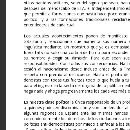
ni los partidos políticos, sean del signo que sean, han
después del menoscabo de ETA, el Independentismo es 
que permite a formaciones que hasta hace poco eran in
político, y a las formaciones tradicionales recicla
entendederas de cada cual.
Los actuales acontecimientos ponen de manifiesto s
totalitario y reaccionario que aumenta sus número 
lingüística mediante. Un monstruo que ya es demasiado 
fuera tal y no sólo una cortina de humo para esconder l
su nombre y exigir su dimisión. Para que sean sust
responsabilidades. Con todas sus consecuencias. Nadie
cesión al nacionalismo desde incluso antes de la Tra
respeto con premio al delincuente. Hasta el punto de
denostas con todas tus fuerzas todo lo que huela a tu 
para el ingreso en la secta del dogma de lo políticame
haga nada y ahoga progresivamente los cada vez más es
Es nuestra clase política la única responsable de un pr
a quienes padecen discriminación y son condenados al s
algunas regiones de España ante las mismas narices 
contundentemente los derechos de los ciudadanos a los
políticas anti-democráticas por miedo a enfadar a los s
¿Cabe calificar de legítimos unos gobiernos así? Ele