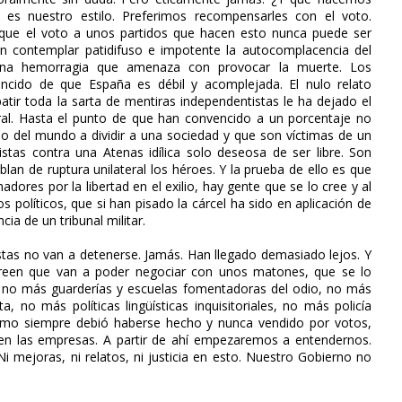
o es nuestro estilo. Preferimos recompensarles con el voto.
o que el voto a unos partidos que hacen esto nunca puede ser
on contemplar patidifuso e impotente la autocomplacencia del
una hemorragia que amenaza con provocar la muerte. Los
encido de que España es débil y acomplejada. El nulo relato
ir toda la sarta de mentiras independentistas le ha dejado el
al. Hasta el punto de que han convencido a un porcentaje no
ho del mundo a dividir a una sociedad y que son víctimas de un
uistas contra una Atenas idílica solo deseosa de ser libre. Son
blan de ruptura unilateral los héroes. Y la prueba de ello es que
ores por la libertad en el exilio, hay gente que se lo cree y al
 políticos, que si han pisado la cárcel ha sido en aplicación de
cia de un tribunal militar.
istas no van a detenerse. Jamás. Han llegado demasiado lejos. Y
d creen que van a poder negociar con unos matones, que se lo
, no más guarderías y escuelas fomentadoras del odio, no más
sta, no más políticas lingüísticas inquisitoriales, no más policía
como siempre debió haberse hecho y nunca vendido por votos,
 en las empresas. A partir de ahí empezaremos a entendernos.
i mejoras, ni relatos, ni justicia en esto. Nuestro Gobierno no