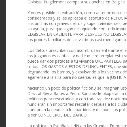
Golpista Puigdemont campa a sus anchas en Belgica.
Y no es posible su extradición, como anteriormente c
considerados y se les aplicaba el estatuto de REFUGI
sus anchas con graves delitos y super-reincidentes, p
su ayuda, para que sigan delinquiendo con toda impun
LEGISLAR EN CALIENTE PARA DESPUES NO LEGISLAR EN
los pobres familiares de las victimas casi mendiga
Los delitos prescriben con asombrosamente ante el estu
los Juzgados es caótica, y nadie quiere arreglar esta 
puede dar dos patadas a tu vivienda OKUPARTELA, saqu
todos LOS GASTOS A ESTOS DELINCUENTES, que viene 
degradando los barrios, y expulsando a los vecinos 
agarrense a la silla para no caerse, es que la JUSTICIA
haciendo un poco de politica ficción.¿ se imaginan u
Diaz, al Rey a Rajoy. a Pedro Sanchez le okuparan la 
politicos para rescatarlos, y con toda rapidez nocturn
hundieran sin importarles rescatar despues a los ci
condonan la deudas a los partidos, y despues los polit
a ser CONCEJEROS DEL BANCO.
La politica en España las dirigen las Grandes Empresas