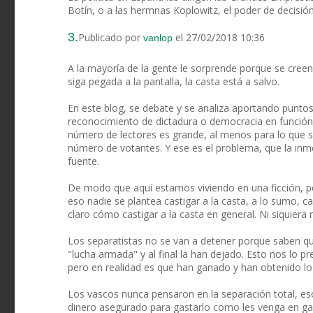
Botín, o a las hermnas Koplowitz, el poder de decisi
3.
Publicado por
el 27/02/2018 10:36
vanlop
A la mayoría de la gente le sorprende porque se creen 
siga pegada a la pantalla, la casta está a salvo.
En este blog, se debate y se analiza aportando punto
reconocimiento de dictadura o democracia en función 
número de lectores es grande, al menos para lo que se 
número de votantes. Y ese es el problema, que la in
fuente.
De modo que aquí estamos viviendo en una ficción, pe
eso nadie se plantea castigar a la casta, a lo sumo, c
claro cómo castigar a la casta en general. Ni siquier
Los separatistas no se van a detener porque saben qu
"lucha armada" y al final la han dejado. Esto nos lo 
pero en realidad es que han ganado y han obtenido lo
Los vascos nunca pensaron en la separación total, es
dinero asegurado para gastarlo como les venga en gana