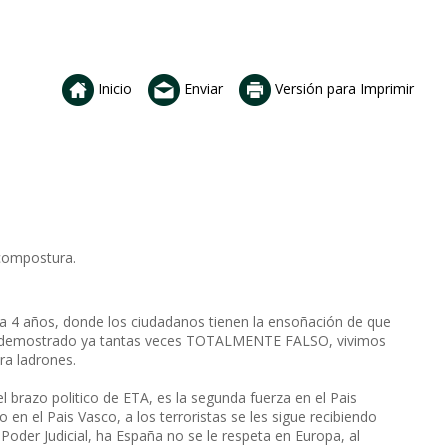
Inicio
Enviar
Versión para Imprimir
 compostura.
a 4 años, donde los ciudadanos tienen la ensoñación de que
a demostrado ya tantas veces TOTALMENTE FALSO, vivimos
ra ladrones.
zo politico de ETA, es la segunda fuerza en el Pais
 en el Pais Vasco, a los terroristas se les sigue recibiendo
oder Judicial, ha España no se le respeta en Europa, al