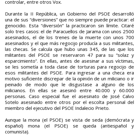
controlar, entre otros Vox.
Durante la II República, un Gobierno del PSOE desarrolló
una de sus “diversiones” que no siempre puede practicar: el
genocidio. Esta “diversión” la practicaron sin límite. Citaré
solo tres casos: el de Paracuellos de Jarama con unos 2500
asesinados, el de los trenes de la muerte con unos 700
asesinados y el que más regocijo producía a sus militantes,
las checas. Se calcula que hubo unas 345, de las que los
militantes del PSOE se reservaron 47 para su “solaz y
esparcimiento”. En ellas, antes de asesinar a sus víctimas,
se les sometía a toda clase de torturas para regocijo de
esos militantes del PSOE. Para ingresar a una checa era
motivo suficiente discrepar de la opinión de un miliciano o ir
peinado de modo que le disgustase a alguno de los
milicianos. En ellas se asesinó entre 40.000 y 60.000
personas. Caso especial fue el asesinato de José Calvo
Sotelo asesinado entre otros por el escolta personal del
miembro del ejecutivo del PSOE Indalecio Prieto.
Aunque la mona (el PSOE) se vista de seda (demócrata y
español) mona (el PSOE) se queda (antiespañol y
comunista).