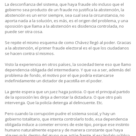
La desconfianza del sistema, que haya fraude olo incluso que el
gobierno sea producto de un fraude no justifica la abstención, la
abstención es un error siempre, sea cual sea la circunstancia, no
aporta nada a la solución, es más, es el origen del problema, y una
oposición que llama a la abstención es disidencia controlada, no
puede ser otra cosa.
Se repite el mismo esquema de como Chávez llegó al poder. Gracias
a la abstención, el primer fraude electoral es el que los ciudadanos
se hacen contra sí mismos.
Visto la experiencia en otros países, la sociedad tiene eso que llamo
dependencia obligada del intermediario. Y que va a ser, además del
problema de fondo, el motivo por el que podría estancarse
indefinidamente un dictador de pacotilla en el poder.
La gente espera que un juez haga justicia. O que el principal partido
de la oposición les dirija a derrotar la dictadura. O que otro país
intervenga. Que la policía detenga al delincuente. Etc.
Pero cuando la corrupcióm pudre el sistema social, y hay un
gobierno totalitario, que intenta controlarlo todo, esa dependencia
obligada induce a cometer errores de este tipo, porque ese instinto
humano naturalmente espera y de manera constante que haya
alguien más dentro del grupo que actúe frente al escándalo público