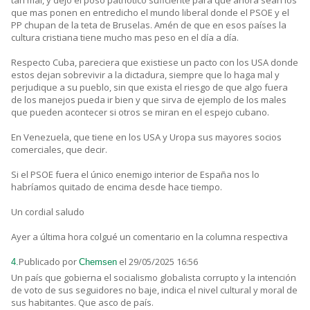
tan mal, y dejo el poso patriótico suficiente para que ahora sean los
que mas ponen en entredicho el mundo liberal donde el PSOE y el
PP chupan de la teta de Bruselas. Amén de que en esos países la
cultura cristiana tiene mucho mas peso en el día a día.
Respecto Cuba, pareciera que existiese un pacto con los USA donde
estos dejan sobrevivir a la dictadura, siempre que lo haga mal y
perjudique a su pueblo, sin que exista el riesgo de que algo fuera
de los manejos pueda ir bien y que sirva de ejemplo de los males
que pueden acontecer si otros se miran en el espejo cubano.
En Venezuela, que tiene en los USA y Uropa sus mayores socios
comerciales, que decir.
Si el PSOE fuera el único enemigo interior de España nos lo
habríamos quitado de encima desde hace tiempo.
Un cordial saludo
Ayer a última hora colgué un comentario en la columna respectiva
Publicado por
el 29/05/2025 16:56
4.
Chemsen
Un país que gobierna el socialismo globalista corrupto y la intención
de voto de sus seguidores no baje, indica el nivel cultural y moral de
sus habitantes. Que asco de país.