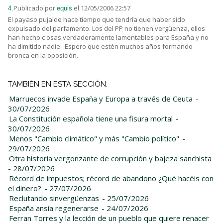
Publicado por
el 12/05/2006 22:57
4.
equis
El payaso pujalde hace tiempo que tendría que haber sido
expulsado del parfamento. Los del PP no tienen vergüenza, ellos
han hecho c osas verdaderamente lamentables para España y no
ha dimitido nadie. .Espero que estén muchos años formando
bronca en la oposición.
TAMBIÉN EN ESTA SECCIÓN:
Marruecos invade España y Europa a través de Ceuta
-
30/07/2026
La Constitución española tiene una fisura mortal
-
30/07/2026
Menos "Cambio climático" y más "Cambio político"
-
29/07/2026
Otra historia vergonzante de corrupción y bajeza sanchista
- 28/07/2026
Récord de impuestos; récord de abandono ¿Qué hacéis con
el dinero?
- 27/07/2026
Reclutando sinvergüenzas
- 25/07/2026
España ansía regenerarse
- 24/07/2026
Ferran Torres y la lección de un pueblo que quiere renacer