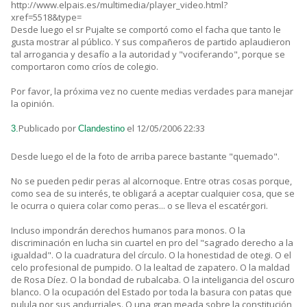
http://www.elpais.es/multimedia/player_video.html?
xref=5518&type=
Desde luego el sr Pujalte se comportó como el facha que tanto le
gusta mostrar al público. Y sus compañeros de partido aplaudieron
tal arrogancia y desafío a la autoridad y "vociferando", porque se
comportaron como críos de colegio.
Por favor, la próxima vez no cuente medias verdades para manejar
la opinión.
Publicado por
el 12/05/2006 22:33
3.
Clandestino
Desde luego el de la foto de arriba parece bastante "quemado".
No se pueden pedir peras al alcornoque. Entre otras cosas porque,
como sea de su interés, te obligará a aceptar cualquier cosa, que se
le ocurra o quiera colar como peras... o se lleva el escatérgori.
Incluso impondrán derechos humanos para monos. O la
discriminación en lucha sin cuartel en pro del "sagrado derecho a la
igualdad". O la cuadratura del círculo. O la honestidad de otegi. O el
celo profesional de pumpido. O la lealtad de zapatero. O la maldad
de Rosa Díez. O la bondad de rubalcaba. O la inteligancia del oscuro
blanco. O la ocupación del Estado por toda la basura con patas que
pulula por sus andurriales. O una gran meada sobre la constitución