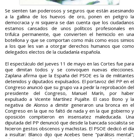
Se sienten tan poderosos y seguros que están asesinando
a la gallina de los huevos de oro, ponen en peligro la
democracia y ni siquiera se dan cuenta que los ciudadanos
estamos cansados de unos políticos profesionales en
trifulca permanente, que convierten el hemiciclo en una
botellona y que se comportan como más como esos simios
a los que les van a otorgar derechos humanos que como
delegados electos de la ciudadanía española.
El espectáculo del jueves 11 de mayo en las Cortes fue para
que dimitan todos y se convoquen nuevas elecciones.
Zaplana afirma que la España del PSOE es la de militantes
detenidos y diputados expulsados. El portavoz del PP en el
Congreso anunció que su grupo va a pedir la reprobación del
presidente del Congreso, Manuel Marín, por haber
expulsado a Vicente Martínez Pujalte. El caso Bono y la
negativa de Alonso a dimitir generaron una bronca en el
Congreso en la que no faltó de nada y en la que gobierno y
oposición compitieron en insensatez maleducada. Una
diputada del PP denunció que desde la bancada socialista se
hicieron gestos obscenos y machistas. El PSOE dedicó el día
a insultar: Blanco dijo que Acebes tiene "parálisis mental";