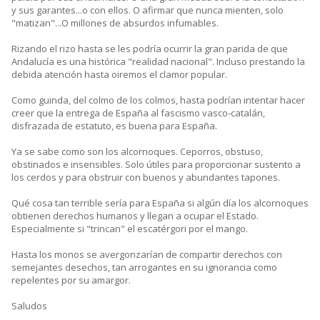
y sus garantes...o con ellos. O afirmar que nunca mienten, solo
"matizan"...O millones de absurdos infumables.
Rizando el rizo hasta se les podría ocurrir la gran parida de que
Andalucía es una histórica "realidad nacional". Incluso prestando la
debida atención hasta oiremos el clamor popular.
Como guinda, del colmo de los colmos, hasta podrían intentar hacer
creer que la entrega de España al fascismo vasco-catalán,
disfrazada de estatuto, es buena para España.
Ya se sabe como son los alcornoques. Ceporros, obstuso,
obstinados e insensibles. Solo útiles para proporcionar sustento a
los cerdos y para obstruir con buenos y abundantes tapones.
Qué cosa tan terrible sería para España si algún día los alcornoques
obtienen derechos humanos y llegan a ocupar el Estado.
Especialmente si "trincan" el escatérgori por el mango.
Hasta los monos se avergonzarían de compartir derechos con
semejantes desechos, tan arrogantes en su ignorancia como
repelentes por su amargor.
Saludos