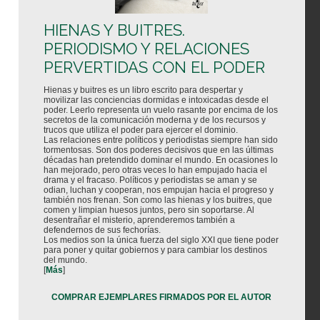
HIENAS Y BUITRES.
PERIODISMO Y RELACIONES
PERVERTIDAS CON EL PODER
Hienas y buitres es un libro escrito para despertar y
movilizar las conciencias dormidas e intoxicadas desde el
poder. Leerlo representa un vuelo rasante por encima de los
secretos de la comunicación moderna y de los recursos y
trucos que utiliza el poder para ejercer el dominio.
Las relaciones entre políticos y periodistas siempre han sido
tormentosas. Son dos poderes decisivos que en las últimas
décadas han pretendido dominar el mundo. En ocasiones lo
han mejorado, pero otras veces lo han empujado hacia el
drama y el fracaso. Políticos y periodistas se aman y se
odian, luchan y cooperan, nos empujan hacia el progreso y
también nos frenan. Son como las hienas y los buitres, que
comen y limpian huesos juntos, pero sin soportarse. Al
desentrañar el misterio, aprenderemos también a
defendernos de sus fechorías.
Los medios son la única fuerza del siglo XXI que tiene poder
para poner y quitar gobiernos y para cambiar los destinos
del mundo.
[
Más
]
COMPRAR EJEMPLARES FIRMADOS POR EL AUTOR