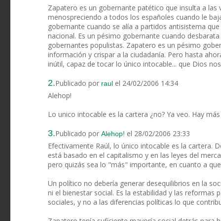
Zapatero es un gobernante patético que insulta a las ví
menospreciendo a todos los españoles cuando le baja
gobernante cuando se alía a partidos antisistema que 
nacional. Es un pésimo gobernante cuando desbarata nu
gobernantes populistas. Zapatero es un pésimo gobern
información y crispar a la ciudadanía. Pero hasta aho
inútil, capaz de tocar lo único intocable... que Dios no
2.
Publicado por
el 24/02/2006 14:34
raul
Alehop!
Lo unico intocable es la cartera ¿no? Ya veo. Hay más 
3.
Publicado por
el 28/02/2006 23:33
Alehop!
Efectivamente Raúl, lo único intocable es la cartera.
está basado en el capitalismo y en las leyes del mer
pero quizás sea lo "más" importante, en cuanto a que
Un político no debería generar desequilibrios en la s
ni el bienestar social. Es la estabilidad y las reforma
sociales, y no a las diferencias políticas lo que contri
Zapatero tenía suficiente mayoría social detrás para