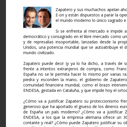
Zapatero y sus muchachos apelan ahora
E-on y están dispuestos a parar la ope
el mundo moderno lo único sagrado e 
Si se enfrenta al mercado e impide
democrático y consagrado en el libre mercado como una
y de represalias insoportable, lanzadas desde la pro
Unidos, una potencia mundial que se autoatribuye el d
mundo civilizado.
Zapatero puede decir (y ya lo ha dicho, a través de 
frente a intentos extranjeros de compra, como Franci
España no se le permita hacer lo mismo por varias razo
piedra y esconden la mano, el gobierno de Zapatero,
comunidad financiera mundial, como el brazo interven
ENDESA, gestada en Cataluña, y que impide hoy el ortod
¿Cómo va a justificar Zapatero su proteccionismo fr
generoso que ha aportado el grueso de los dineros eur
de España un país moderno? ¿Cómo va a justificar Z
ENDESA, a los que la empresa alemana ofrece un 30 
contante y real? ¿Cómo puede Zapatero justificar su 