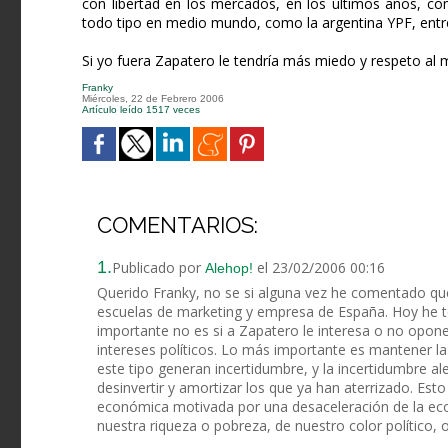
con libertad en los mercados, en los últimos años, 
todo tipo en medio mundo, como la argentina YPF, ent
Si yo fuera Zapatero le tendría más miedo y respeto al 
Franky
Miércoles, 22 de Febrero 2006
Artículo leído 1517 veces
COMENTARIOS:
1.
Publicado por
el 23/02/2006 00:16
Alehop!
Querido Franky, no se si alguna vez he comentado que
escuelas de marketing y empresa de España. Hoy he te
importante no es si a Zapatero le interesa o no opone
intereses políticos. Lo más importante es mantener la
este tipo generan incertidumbre, y la incertidumbre al
desinvertir y amortizar los que ya han aterrizado. Est
económica motivada por una desaceleración de la eco
nuestra riqueza o pobreza, de nuestro color político, 