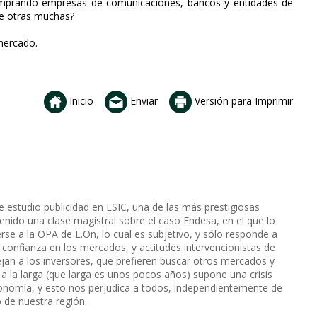
comprando empresas de comunicaciones, bancos y entidades de
re otras muchas?
mercado.
Inicio
Enviar
Versión para Imprimir
 estudio publicidad en ESIC, una de las más prestigiosas
nido una clase magistral sobre el caso Endesa, en el que lo
rse a la OPA de E.On, lo cual es subjetivo, y sólo responde a
 confianza en los mercados, y actitudes intervencionistas de
ejan a los inversores, que prefieren buscar otros mercados y
o a la larga (que larga es unos pocos años) supone una crisis
nomía, y esto nos perjudica a todos, independientemente de
o de nuestra región.