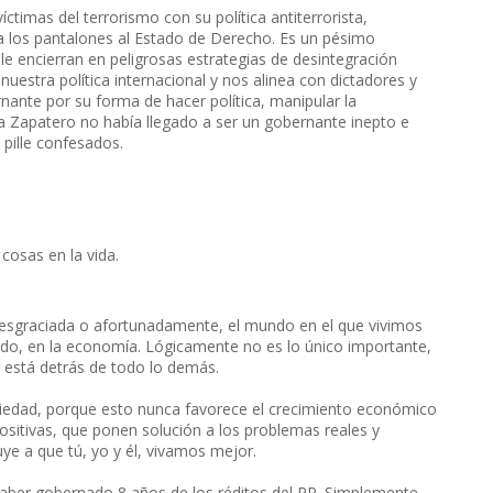
ctimas del terrorismo con su política antiterrorista,
 los pantalones al Estado de Derecho. Es un pésimo
le encierran en peligrosas estrategias de desintegración
estra política internacional y nos alinea con dictadores y
ante por su forma de hacer política, manipular la
ra Zapatero no había llegado a ser un gobernante inepto e
s pille confesados.
cosas en la vida.
 Desgraciada o afortunadamente, el mundo en el que vivimos
cado, en la economía. Lógicamente no es lo único importante,
 está detrás de todo lo demás.
ociedad, porque esto nunca favorece el crecimiento económico
s positivas, que ponen solución a los problemas reales y
buye a que tú, yo y él, vivamos mejor.
 haber gobernado 8 años de los réditos del PP. Simplemente