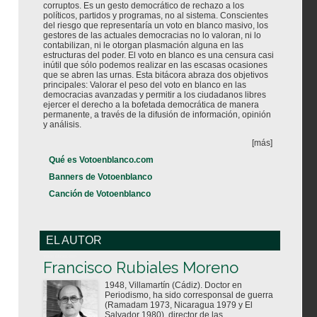
corruptos. Es un gesto democrático de rechazo a los
políticos, partidos y programas, no al sistema. Conscientes
del riesgo que representaría un voto en blanco masivo, los
gestores de las actuales democracias no lo valoran, ni lo
contabilizan, ni le otorgan plasmación alguna en las
estructuras del poder. El voto en blanco es una censura casi
inútil que sólo podemos realizar en las escasas ocasiones
que se abren las urnas. Esta bitácora abraza dos objetivos
principales: Valorar el peso del voto en blanco en las
democracias avanzadas y permitir a los ciudadanos libres
ejercer el derecho a la bofetada democrática de manera
permanente, a través de la difusión de información, opinión
y análisis.
[más]
Qué es Votoenblanco.com
Banners de Votoenblanco
Canción de Votoenblanco
EL AUTOR
Votoenblanco.com
Francisco Rubiales Moreno
1948, Villamartín (Cádiz). Doctor en
Periodismo, ha sido corresponsal de guerra
(Ramadam 1973, Nicaragua 1979 y El
Salvador 1980), director de las