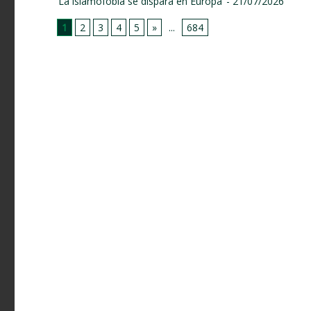
La islamofobia se dispara en Europa
- 21/07/2026
1
2
3
4
5
»
...
684