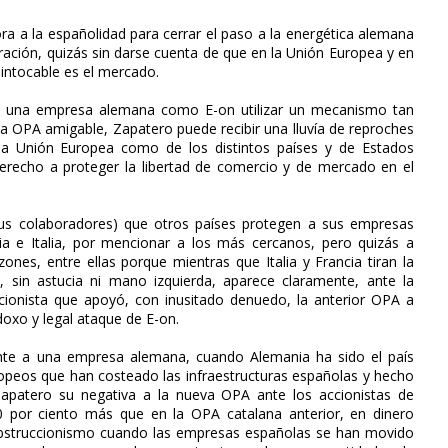
 a la españolidad para cerrar el paso a la energética alemana
ración, quizás sin darse cuenta de que en la Unión Europea y en
intocable es el mercado.
 a una empresa alemana como E-on utilizar un mecanismo tan
 OPA amigable, Zapatero puede recibir una lluvía de reproches
pia Unión Europea como de los distintos países y de Estados
erecho a proteger la libertad de comercio y de mercado en el
sus colaboradores) que otros países protegen a sus empresas
a e Italia, por mencionar a los más cercanos, pero quizás a
nes, entre ellas porque mientras que Italia y Francia tiran la
 sin astucia ni mano izquierda, aparece claramente, ante la
cionista que apoyó, con inusitado denuedo, la anterior OPA a
oxo y legal ataque de E-on.
ente a una empresa alemana, cuando Alemania ha sido el país
opeos que han costeado las infraestructuras españolas y hecho
apatero su negativa a la nueva OPA ante los accionistas de
por ciento más que en la OPA catalana anterior, en dinero
obstruccionismo cuando las empresas españolas se han movido