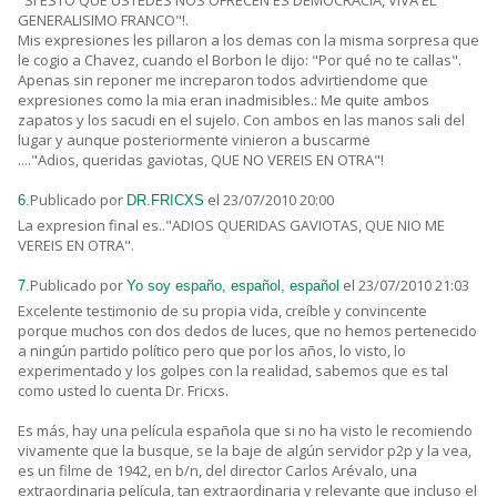
"SI ESTO QUE USTEDES NOS OFRECEN ES DEMOCRACIA, VIVA EL
GENERALISIMO FRANCO"!.
Mis expresiones les pillaron a los demas con la misma sorpresa que
le cogio a Chavez, cuando el Borbon le dijo: "Por qué no te callas".
Apenas sin reponer me increparon todos advirtiendome que
expresiones como la mia eran inadmisibles.: Me quite ambos
zapatos y los sacudi en el sujelo. Con ambos en las manos sali del
lugar y aunque posteriormente vinieron a buscarme
...."Adios, queridas gaviotas, QUE NO VEREIS EN OTRA"!
Publicado por
el 23/07/2010 20:00
6.
DR.FRICXS
La expresion final es.."ADIOS QUERIDAS GAVIOTAS, QUE NIO ME
VEREIS EN OTRA".
Publicado por
el 23/07/2010 21:03
7.
Yo soy españo, español, español
Excelente testimonio de su propia vida, creíble y convincente
porque muchos con dos dedos de luces, que no hemos pertenecido
a ningún partido político pero que por los años, lo visto, lo
experimentado y los golpes con la realidad, sabemos que es tal
como usted lo cuenta Dr. Fricxs.
Es más, hay una película española que si no ha visto le recomiendo
vivamente que la busque, se la baje de algún servidor p2p y la vea,
es un filme de 1942, en b/n, del director Carlos Arévalo, una
extraordinaria película, tan extraordinaria y relevante que incluso el