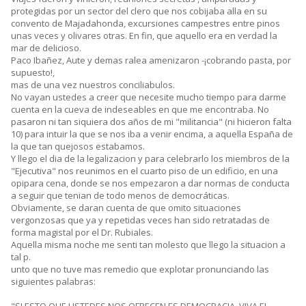
protegidas por un sector del clero que nos cobijaba alla en su
convento de Majadahonda, excursiones campestres entre pinos
unas veces y olivares otras. En fin, que aquello era en verdad la
mar de delicioso.
Paco Ibañez, Aute y demas ralea amenizaron -¡cobrando pasta, por
supuesto!,
mas de una vez nuestros conciliabulos.
No vayan ustedes a creer que necesite mucho tiempo para darme
cuenta en la cueva de indeseables en que me encontraba. No
pasaron ni tan siquiera dos años de mi "militancia" (ni hicieron falta
10) para intuir la que se nos iba a venir encima, a aquella España de
la que tan quejosos estabamos.
Y llego el dia de la legalizacion y para celebrarlo los miembros de la
"Ejecutiva" nos reunimos en el cuarto piso de un edificio, en una
opipara cena, donde se nos empezaron a dar normas de conducta
a seguir que tenian de todo menos de democráticas.
Obviamente, se daran cuenta de que omito situaciones
vergonzosas que ya y repetidas veces han sido retratadas de
forma magistal por el Dr. Rubiales.
Aquella misma noche me senti tan molesto que llego la situacion a
tal p.
unto que no tuve mas remedio que explotar pronunciando las
siguientes palabras: