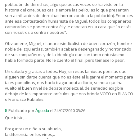
población de derechas, algo que pocas veces se ha visto en la
historia del cine, pues casi siempre las películas lo que presentan
son a militantes de derechas horrorizando a la población). Entonces
ante esa contestación humanista de Miguel, todos los compañeros
camaradas se ponen contra él y le espetan en la cara que "o estás
con nosotros o contra nosotros".
Obviamene, Miguel, el anarcosindicalista de buen corazón, hombre
noble de izquierdas, también acabará desengañado y horrorizado
de sus compañeros y de la ideología que con tanto entusiasmo
había formado parte. No le cuento el final, pero témase lo peor.
Un saludo y gracias a todos. Hoy, sin esas lamiosas poesías que
alguien sin darse cuenta que no es éste el lugar ni el momento para
tales pamplinas, nos hacía tragar aquí a diario, se nota que ha
vuelto el buen nivel de debate intelectual, de seriedad exigible
debajo de los importante artículos que nos brinda VOTO en BLANCO
o Francisco Rubiales.
Publicado por
el 24/07/2010 05:26
8.
Águeda
Que triste,...
Pregunta un niño a su abuelo,
la diferencia en los vinos,..