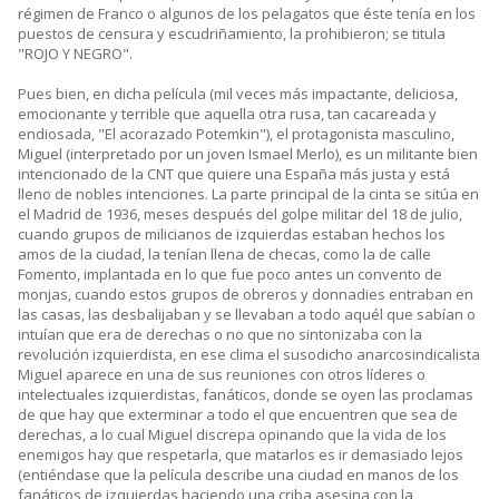
régimen de Franco o algunos de los pelagatos que éste tenía en los
puestos de censura y escudriñamiento, la prohibieron; se titula
"ROJO Y NEGRO".
Pues bien, en dicha película (mil veces más impactante, deliciosa,
emocionante y terrible que aquella otra rusa, tan cacareada y
endiosada, "El acorazado Potemkin"), el protagonista masculino,
Miguel (interpretado por un joven Ismael Merlo), es un militante bien
intencionado de la CNT que quiere una España más justa y está
lleno de nobles intenciones. La parte principal de la cinta se sitúa en
el Madrid de 1936, meses después del golpe militar del 18 de julio,
cuando grupos de milicianos de izquierdas estaban hechos los
amos de la ciudad, la tenían llena de checas, como la de calle
Fomento, implantada en lo que fue poco antes un convento de
monjas, cuando estos grupos de obreros y donnadies entraban en
las casas, las desbalijaban y se llevaban a todo aquél que sabían o
intuían que era de derechas o no que no sintonizaba con la
revolución izquierdista, en ese clima el susodicho anarcosindicalista
Miguel aparece en una de sus reuniones con otros líderes o
intelectuales izquierdistas, fanáticos, donde se oyen las proclamas
de que hay que exterminar a todo el que encuentren que sea de
derechas, a lo cual Miguel discrepa opinando que la vida de los
enemigos hay que respetarla, que matarlos es ir demasiado lejos
(entiéndase que la película describe una ciudad en manos de los
fanáticos de izquierdas haciendo una criba asesina con la