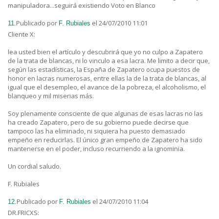
manipuladora...seguirá existiendo Voto en Blanco
Publicado por
el 24/07/2010 11:01
11.
F. Rubiales
Cliente X:
lea usted bien el artículo y descubrirá que yo no culpo a Zapatero
de la trata de blancas, ni lo vinculo a esa lacra. Me limito a decir que,
según las estadísticas, la España de Zapatero ocupa puestos de
honor en lacras numerosas, entre ellas la de la trata de blancas, al
igual que el desempleo, el avance de la pobreza, el alcoholismo, el
blanqueo y mil miserias más.
Soy plenamente consciente de que algunas de esas lacras no las
ha creado Zapatero, pero de su gobierno puede decirse que
tampoco las ha eliminado, ni siquiera ha puesto demasiado
empeño en reducirlas. El único gran empeño de Zapatero ha sido
mantenerse en el poder, incluso recurriendo a la ignominia.
Un cordial saludo.
F. Rubiales
Publicado por
el 24/07/2010 11:04
12.
F. Rubiales
DR.FRICXS: