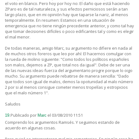
el voto en blanco. Pero hoy por hoy no: El daño que está haciendo
ZParo es de tal naturaleza, y sus efectos perniciosos serán a tan
largo plazo, que en mi opinión hay que taparse la nariz, al menos
temporalmente. En resumen: Estamos en una situación de
emergencia que no tiene ningún precedente anterior, y como tal hay
que tomar decisiones difíciles o poco edificantes tal y como es elegir
el mal menor.
De todas maneras, amigo Marc, su argumento no difiere en nada al
de muchos otros foreros que leo por ahí: El hacernos comulgar con
la rueda de molino siguiente: "Como todos los políticos españoles
son malos, dejemos a ZP, que total nos da igual". Debe de ser una
de las nuevas ideas-fuerza del argumentario progre porque lo oigo
mucho. Su argumento puede rebatirse de manera sencilla: "Dado
que todos son igual de malos, demos la opotunidad al malo número
2 por si al menos consigue cometer menos tropelías y estropicios
que el malo número 1".
Saludos
Publicado por
el 03/08/2010 11:51
19.
Marc
Comprendo los argumentos Ramsés. Y seguimos estando de
acuerdo en algunas cosas.