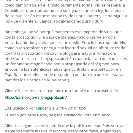
como democracia en el ámbito puramente formal. No se respeta la
Constitución, los ciudadanos no son iguales ante la ley, los medios
de comunicación están monopolizados por el poder y se persigue a
los que disienten... vamos, social-fascismo puro y duro.
Sin embargo no sé por qué mantienes ese empeño de vincularle
con la prostitución y la trata de blancas, ya lo observé en otra
entrada anterior y creía que era un desliz. Pero lo has repetido. No,
como buen totalitario persigue la libertad sexual de ahí su cruzada
contra la prostitución (visitad mi blog para mayor información,
http://barriorojo-esl.blogspot.com/). En cuanto la trata de blancas es
un fenómeno magnificado por la propaganda del régimen para
encubrir a las auténticas mafias que controlan la prostitución en
España, que suelen ser de naturaleza policial (¿en qué no estarán
metidos los sicarios de Rubalcaba?).
Cliente X, defensor de la democracia liberal y de la prostitución
http://barriorojo-esl.blogspot.com/
Publicado por
el 24/07/2010 10:59
10.
carloshiz
Cuando gobierne Rajoy, seguirá existiendo Voto en blanco.
MIentras sigamos consintiendo que la política en este Pais sea tan
tremendamente insana, mediocre, chapucera, falsa, engañosa y