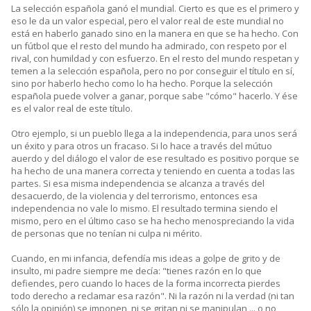
La selección española ganó el mundial. Cierto es que es el primero y
eso le da un valor especial, pero el valor real de este mundial no
está en haberlo ganado sino en la manera en que se ha hecho. Con
un fútbol que el resto del mundo ha admirado, con respeto por el
rival, con humildad y con esfuerzo. En el resto del mundo respetan y
temen a la selección española, pero no por conseguir el título en sí,
sino por haberlo hecho como lo ha hecho. Porque la selección
española puede volver a ganar, porque sabe "cómo" hacerlo. Y ése
es el valor real de este título.
Otro ejemplo, si un pueblo llega a la independencia, para unos será
un éxito y para otros un fracaso. Si lo hace a través del mútuo
auerdo y del diálogo el valor de ese resultado es positivo porque se
ha hecho de una manera correcta y teniendo en cuenta a todas las
partes. Si esa misma independencia se alcanza a través del
desacuerdo, de la violencia y del terrorismo, entonces esa
independencia no vale lo mismo. El resultado termina siendo el
mismo, pero en el último caso se ha hecho menospreciando la vida
de personas que no tenían ni culpa ni mérito.
Cuando, en mi infancia, defendía mis ideas a golpe de grito y de
insulto, mi padre siempre me decía: "tienes razón en lo que
defiendes, pero cuando lo haces de la forma incorrecta pierdes
todo derecho a reclamar esa razón". Ni la razón ni la verdad (ni tan
sólo la opinión) se imponen, ni se gritan ni se manipulan ... o no