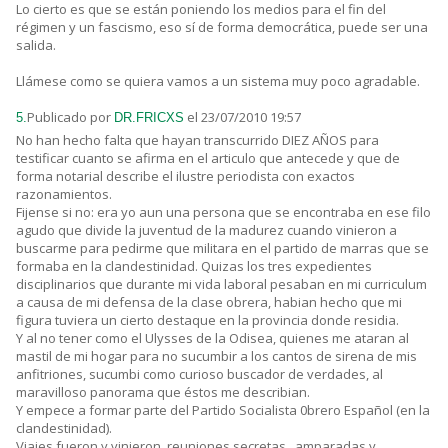
Lo cierto es que se están poniendo los medios para el fin del
régimen y un fascismo, eso sí de forma democrática, puede ser una
salida.
Llámese como se quiera vamos a un sistema muy poco agradable.
Publicado por
el 23/07/2010 19:57
5.
DR.FRICXS
No han hecho falta que hayan transcurrido DIEZ AÑOS para
testificar cuanto se afirma en el articulo que antecede y que de
forma notarial describe el ilustre periodista con exactos
razonamientos.
Fijense si no: era yo aun una persona que se encontraba en ese filo
agudo que divide la juventud de la madurez cuando vinieron a
buscarme para pedirme que militara en el partido de marras que se
formaba en la clandestinidad. Quizas los tres expedientes
disciplinarios que durante mi vida laboral pesaban en mi curriculum
a causa de mi defensa de la clase obrera, habian hecho que mi
figura tuviera un cierto destaque en la provincia donde residia.
Y al no tener como el Ulysses de la Odisea, quienes me ataran al
mastil de mi hogar para no sucumbir a los cantos de sirena de mis
anfitriones, sucumbi como curioso buscador de verdades, al
maravilloso panorama que éstos me describian.
Y empece a formar parte del Partido Socialista 0brero Español (en la
clandestinidad).
Viajes fueron y vinieron, reuniones secretas , amparadas y