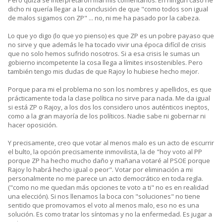
Pero quizá se interpretaron mal mis comentarios. En ningún caso he
dicho ni quería llegar a la conclusión de que "como todos son igual
de malos sigamos con ZP" ... no, ni me ha pasado por la cabeza.
Lo que yo digo (lo que yo pienso) es que ZP es un pobre payaso que
no sirve y que además le ha tocado vivir una época difícil de crisis
que no solo hemos sufrido nosotros. Si a esa crisis le sumas un
gobierno incompetente la cosa llega a límites insostenibles. Pero
también tengo mis dudas de que Rajoy lo hubiese hecho mejor.
Porque para mi el problema no son los nombres y apellidos, es que
prácticamente toda la clase política no sirve para nada. Me da igual
si está ZP o Rajoy, a los dos los considero unos auténticos ineptos,
como a la gran mayoría de los políticos. Nadie sabe ni gobernar ni
hacer oposición.
Y precisamente, creo que votar al menos malo es un acto de escurrir
el bulto, la opción precisamente inmovilista, la de "hoy voto al PP
porque ZP ha hecho mucho daño y mañana votaré al PSOE porque
Rajoy lo habrá hecho igual o peor". Votar por eliminación a mi
personalmente no me parece un acto democrático en toda regla.
("como no me quedan más opciones te voto a ti" no es en realidad
una elección). Si nos llenamos la boca con "soluciones" no tiene
sentido que promovamos el voto al menos malo, eso no es una
solución. Es como tratar los síntomas y no la enfermedad. Es jugar a