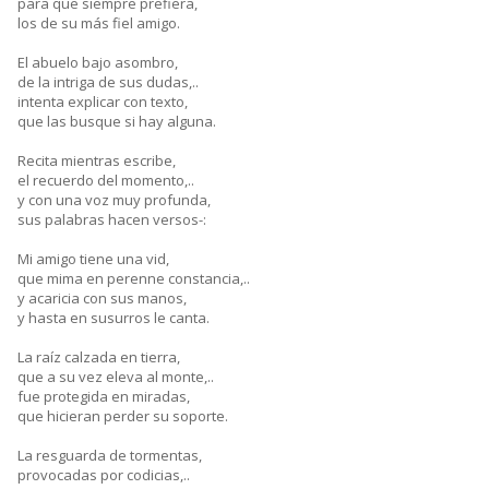
para que siempre prefiera,
los de su más fiel amigo.
El abuelo bajo asombro,
de la intriga de sus dudas,..
intenta explicar con texto,
que las busque si hay alguna.
Recita mientras escribe,
el recuerdo del momento,..
y con una voz muy profunda,
sus palabras hacen versos-:
Mi amigo tiene una vid,
que mima en perenne constancia,..
y acaricia con sus manos,
y hasta en susurros le canta.
La raíz calzada en tierra,
que a su vez eleva al monte,..
fue protegida en miradas,
que hicieran perder su soporte.
La resguarda de tormentas,
provocadas por codicias,..