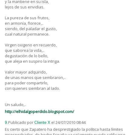
y la mantiene en su isla,
lejos de sus envidias.
La pureza de sus frutos,
en armonía, florece,..
siendo, del paladar el gusto,
cual natural permanece.
Virgen oxigeno en recuerdo,
que saborea la vida,..
degustación de lo bello,
que aleja en suspiro la intriga.
Valor mayor adquirido,
de unas manos que sembraron,..
para poder compartirlo,
con quienes siembran al lado.
Un saludo,..
http://elhidalgoperdido.blogspot.com/
Publicado por
el 24/07/2010 08:44
9.
Cliente X
Es cierto que Zapatero ha desprestigiado la política hasta límites
insospechados, de hecho España ya solamente puede calificarse