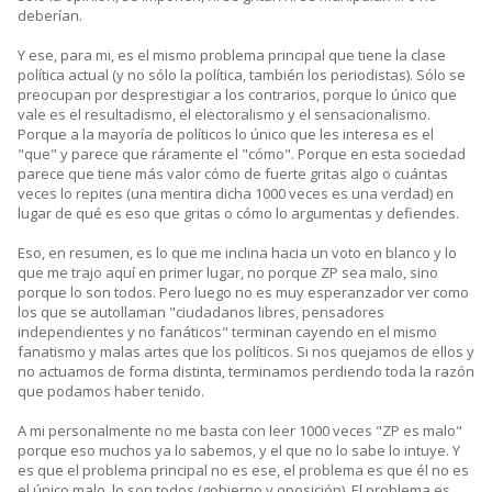
deberían.
Y ese, para mi, es el mismo problema principal que tiene la clase
política actual (y no sólo la política, también los periodistas). Sólo se
preocupan por desprestigiar a los contrarios, porque lo único que
vale es el resultadismo, el electoralismo y el sensacionalismo.
Porque a la mayoría de políticos lo único que les interesa es el
"que" y parece que ráramente el "cómo". Porque en esta sociedad
parece que tiene más valor cómo de fuerte gritas algo o cuántas
veces lo repites (una mentira dicha 1000 veces es una verdad) en
lugar de qué es eso que gritas o cómo lo argumentas y defiendes.
Eso, en resumen, es lo que me inclina hacia un voto en blanco y lo
que me trajo aquí en primer lugar, no porque ZP sea malo, sino
porque lo son todos. Pero luego no es muy esperanzador ver como
los que se autollaman "ciudadanos libres, pensadores
independientes y no fanáticos" terminan cayendo en el mismo
fanatismo y malas artes que los políticos. Si nos quejamos de ellos y
no actuamos de forma distinta, terminamos perdiendo toda la razón
que podamos haber tenido.
A mi personalmente no me basta con leer 1000 veces "ZP es malo"
porque eso muchos ya lo sabemos, y el que no lo sabe lo intuye. Y
es que el problema principal no es ese, el problema es que él no es
el único malo, lo son todos (gobierno y oposición). El problema es