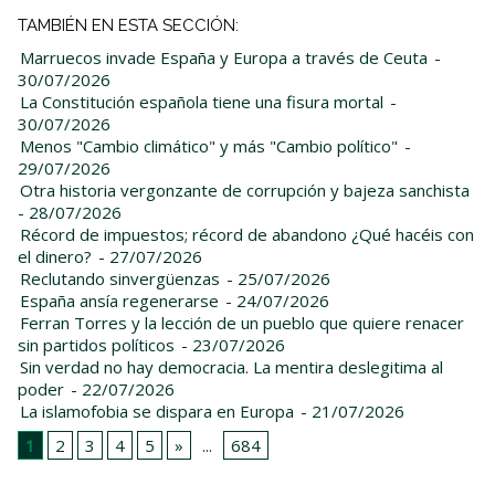
TAMBIÉN EN ESTA SECCIÓN:
Marruecos invade España y Europa a través de Ceuta
-
30/07/2026
La Constitución española tiene una fisura mortal
-
30/07/2026
Menos "Cambio climático" y más "Cambio político"
-
29/07/2026
Otra historia vergonzante de corrupción y bajeza sanchista
- 28/07/2026
Récord de impuestos; récord de abandono ¿Qué hacéis con
el dinero?
- 27/07/2026
Reclutando sinvergüenzas
- 25/07/2026
España ansía regenerarse
- 24/07/2026
Ferran Torres y la lección de un pueblo que quiere renacer
sin partidos políticos
- 23/07/2026
Sin verdad no hay democracia. La mentira deslegitima al
poder
- 22/07/2026
La islamofobia se dispara en Europa
- 21/07/2026
1
2
3
4
5
»
...
684