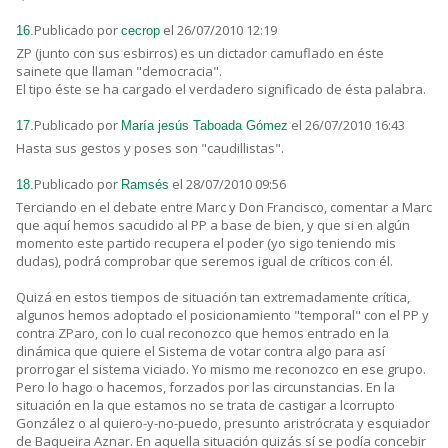
Publicado por
el 26/07/2010 12:19
16.
cecrop
ZP (junto con sus esbirros) es un dictador camuflado en éste
sainete que llaman "democracia".
El tipo éste se ha cargado el verdadero significado de ésta palabra.
Publicado por
el 26/07/2010 16:43
17.
María jesús Taboada Gómez
Hasta sus gestos y poses son "caudillistas".
Publicado por
el 28/07/2010 09:56
18.
Ramsés
Terciando en el debate entre Marc y Don Francisco, comentar a Marc
que aquí hemos sacudido al PP a base de bien, y que si en algún
momento este partido recupera el poder (yo sigo teniendo mis
dudas), podrá comprobar que seremos igual de críticos con él.
Quizá en estos tiempos de situación tan extremadamente crítica,
algunos hemos adoptado el posicionamiento "temporal" con el PP y
contra ZParo, con lo cual reconozco que hemos entrado en la
dinámica que quiere el Sistema de votar contra algo para así
prorrogar el sistema viciado. Yo mismo me reconozco en ese grupo.
Pero lo hago o hacemos, forzados por las circunstancias. En la
situación en la que estamos no se trata de castigar a lcorrupto
González o al quiero-y-no-puedo, presunto aristrócrata y esquiador
de Baqueira Aznar. En aquella situación quizás sí se podía concebir