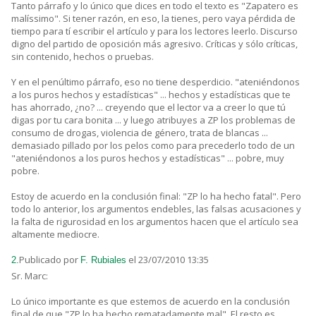
Tanto párrafo y lo único que dices en todo el texto es "Zapatero es
malíssimo". Si tener razón, en eso, la tienes, pero vaya pérdida de
tiempo para tí escribir el artículo y para los lectores leerlo. Discurso
digno del partido de oposición más agresivo. Críticas y sólo críticas,
sin contenido, hechos o pruebas.
Y en el penúltimo párrafo, eso no tiene desperdicio. "ateniéndonos
a los puros hechos y estadísticas" ... hechos y estadísticas que te
has ahorrado, ¿no? ... creyendo que el lector va a creer lo que tú
digas por tu cara bonita ... y luego atribuyes a ZP los problemas de
consumo de drogas, violencia de género, trata de blancas ...
demasiado pillado por los pelos como para precederlo todo de un
"ateniéndonos a los puros hechos y estadísticas" ... pobre, muy
pobre.
Estoy de acuerdo en la conclusión final: "ZP lo ha hecho fatal". Pero
todo lo anterior, los argumentos endebles, las falsas acusaciones y
la falta de rigurosidad en los argumentos hacen que el artículo sea
altamente mediocre.
Publicado por
el 23/07/2010 13:35
2.
F. Rubiales
Sr. Marc:
Lo único importante es que estemos de acuerdo en la conclusión
final de que "ZP lo ha hecho rematadamente mal". El resto es