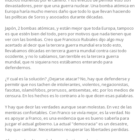
devastadores, peor que una guerra nuclear. Una bomba atómica en
Europa haría mucho menos daño que todo lo que llevan haciendo
las políticas de Soros y asociados durante décadas.
Japón, 2 bombas atómicas, y están mejor que toda Europa, tampoco
es que estén bien del todo, pero por motivos que nada tienen que
ver con las bombas. Creo que Francisco Rubiales dijo algo muy
acertado al decir que la tercera guerra mundial era todo esto,
llevabamos décadas en tercera guerra mundial contra casi todo
occidente, y no lo sabíamos, tan terrible es la tercera guerra
mundial, que ni siquiera nos estábamos enterando para
defendernos.
¿Y cual es la solución? ¿Dejarse atacar? No, hay que defenderse y
permitir que nos tachen de intolerantes, violentos, negacionistas,
fascitas, islamófobos, prorrusos, antisemitas, etc. por los medios de
censura. En los hechos es lo contrario a lo que dicen esas palabras.
Y hay que decir las verdades aunque sean molestas. En vez de las
mentiras confortables. Con Franco se vivía mejor, es la verdad. No
es apoyar a Franco, es una evidencia que es bueno saberla para
juzgar el actual gobierno. La actual "democracia" es un desastre,
hay que cambiar. Necesitamos recuperar las libertades perdidas.