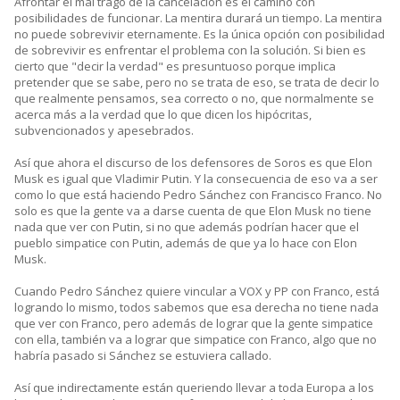
Afrontar el mal trago de la cancelación es el camino con
posibilidades de funcionar. La mentira durará un tiempo. La mentira
no puede sobrevivir eternamente. Es la única opción con posibilidad
de sobrevivir es enfrentar el problema con la solución. Si bien es
cierto que "decir la verdad" es presuntuoso porque implica
pretender que se sabe, pero no se trata de eso, se trata de decir lo
que realmente pensamos, sea correcto o no, que normalmente se
acerca más a la verdad que lo que dicen los hipócritas,
subvencionados y apesebrados.
Así que ahora el discurso de los defensores de Soros es que Elon
Musk es igual que Vladimir Putin. Y la consecuencia de eso va a ser
como lo que está haciendo Pedro Sánchez con Francisco Franco. No
solo es que la gente va a darse cuenta de que Elon Musk no tiene
nada que ver con Putin, si no que además podrían hacer que el
pueblo simpatice con Putin, además de que ya lo hace con Elon
Musk.
Cuando Pedro Sánchez quiere vincular a VOX y PP con Franco, está
logrando lo mismo, todos sabemos que esa derecha no tiene nada
que ver con Franco, pero además de lograr que la gente simpatice
con ella, también va a lograr que simpatice con Franco, algo que no
habría pasado si Sánchez se estuviera callado.
Así que indirectamente están queriendo llevar a toda Europa a los