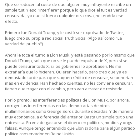
Que se reducen al coste de que alguien muy influyente escribe un
simple tuit. Y eso "interfiere" porque lo que dice el tuit es verdad
censurada, ya que si fuera cualquier otra cosa, no tendría ese
efecto.
Primero fue Donald Trump, y le costó ser expulsado de Twitter,
luego creó su propia red social Truth Social (Algo así como "La
verdad del pueblo").
Ahora le toca el turno a Elon Musk, y está pasando por lo mismo que
Donald Trump, solo que no se le puede expulsar de X, pero sí se
puede censurar todo X, si los gobiernos lo aprobasen. No me
extrañaría que lo hicieran. Quieren hacerlo, pero creo que ya es
demasiado tarde para que saquen rédito de censurar, se pondrían
más en evidencia. Han hechado cuentas, no les conviene censurar,
tienen que tragar con el cambio, pero van a tratar de resistirlo.
Por lo pronto, las interferencias políticas de Elon Musk, por ahora,
corrigen las interferencias en las democracias de otros
multimillonarios como George Soros durante décadas. Y de manera
muy económica, a diferencia del anterior. Basta un simple tuit o una
entrevista. En vez de gastarse el dinero en políticos, medios y ongs
falsas. Aunque tengo entendido que Elon si dona para algún partido
político conservador en Reino Unido.