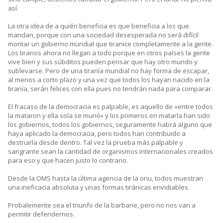
así.
La otra idea de a quién beneficia es que beneficia a los que
mandan, porque con una sociedad desesperada no será difícil
montar un gobierno mundial que tiranice completamente a la gente.
Los tiranos ahora no llegan a todo porque en otros países la gente
vive bien y sus súbditos pueden pensar que hay otro mundo y
sublevarse. Pero de una tiranía mundial no hay forma de escapar,
al menos a corto plazo y una vez que todos los hayan nacido en la
tiranía, serán felices con ella pues no tendrán nada para comparar.
El fracaso de la democracia es palpable, es aquello de «entre todos
la mataron y ella sola se murió» y los primeros en matarla han sido
los gobiernos, todos los gobiernos, seguramente habrá alguno que
haya aplicado la democracia, pero todos han contribuido a
destruirla desde dentro. Tal vez la prueba más palpable y
sangrante sean la cantidad de organismos internacionales creados
para eso y que hacen justo lo contrario.
Desde la OMS hasta la última agencia de la onu, todos muestran
una ineficacia absoluta y unas formas tiránicas envidiables.
Probalemente sea el triunfo de la barbarie, pero no nos van a
permitir defendernos.