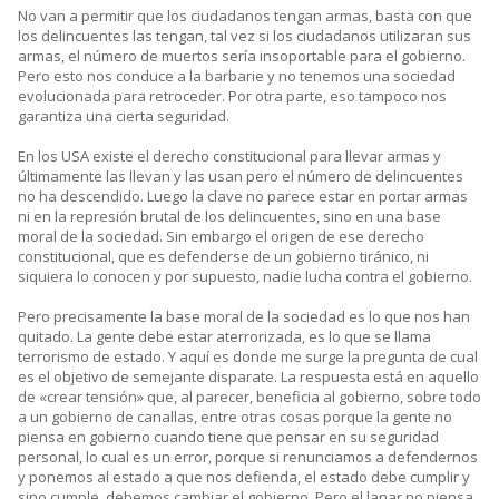
No van a permitir que los ciudadanos tengan armas, basta con que
los delincuentes las tengan, tal vez si los ciudadanos utilizaran sus
armas, el número de muertos sería insoportable para el gobierno.
Pero esto nos conduce a la barbarie y no tenemos una sociedad
evolucionada para retroceder. Por otra parte, eso tampoco nos
garantiza una cierta seguridad.
En los USA existe el derecho constitucional para llevar armas y
últimamente las llevan y las usan pero el número de delincuentes
no ha descendido. Luego la clave no parece estar en portar armas
ni en la represión brutal de los delincuentes, sino en una base
moral de la sociedad. Sin embargo el origen de ese derecho
constitucional, que es defenderse de un gobierno tiránico, ni
siquiera lo conocen y por supuesto, nadie lucha contra el gobierno.
Pero precisamente la base moral de la sociedad es lo que nos han
quitado. La gente debe estar aterrorizada, es lo que se llama
terrorismo de estado. Y aquí es donde me surge la pregunta de cual
es el objetivo de semejante disparate. La respuesta está en aquello
de «crear tensión» que, al parecer, beneficia al gobierno, sobre todo
a un gobierno de canallas, entre otras cosas porque la gente no
piensa en gobierno cuando tiene que pensar en su seguridad
personal, lo cual es un error, porque si renunciamos a defendernos
y ponemos al estado a que nos defienda, el estado debe cumplir y
sino cumple, debemos cambiar el gobierno. Pero el lanar no piensa