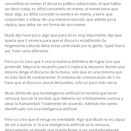
convertirla en meme. El discurso político edulcorado, el que habla
sin decir nada, es difícil convertirlo en meme, el meme tiene que
decir algo, es difícil convertir la mentira en meme, y tiene que
sorprender o criticar de una manera rotunda, que admite poca
réplica, que debe ser en forma de otro meme.
Musk dijo hace poco algo que para mí es muy importante, dijo que
quería que X sirviera para que el discurso establecido (la
hegemonía cultural) debe estar controlado por la gente. Ojalá fuera
así. Todo sería diferente.
Pero yo no creo que X sea la manera definitiva de lograr eso que
pretende. Mejora la situación, pero X replica la situación donde una
minoría dirige el discurso de la masa, solo que es una minoría que
es más fácil de contrarrestar. El sistema de comunicación de X no
hace que el discurso sea el del pueblo, solo un poco más cerca.
Musk defiende que la inteligencia artificial no tendría que tener
censura, buscar la verdad, que debería ser infinitamente curiosa y
amar la humanidad. Totalmente de acuerdo. Además me siento
identificado con esa inteligencia artificial.
Pero yo creo que el riesgo es inevitable. Algo que Musk no es capaz
de ver o quizás sí. Si a la inteligencia artificial se la censura,
directamente se impide que pueda llegar a ser verdaderamente