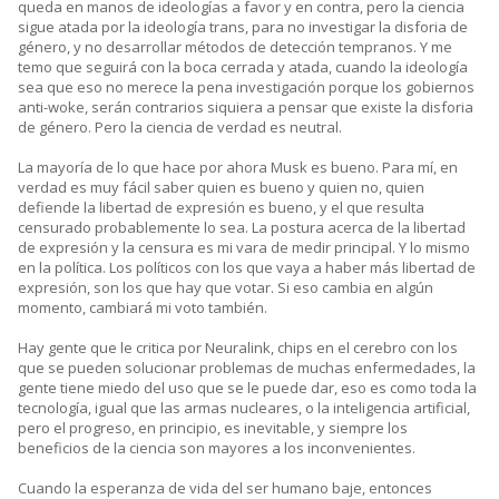
queda en manos de ideologías a favor y en contra, pero la ciencia
sigue atada por la ideología trans, para no investigar la disforia de
género, y no desarrollar métodos de detección tempranos. Y me
temo que seguirá con la boca cerrada y atada, cuando la ideología
sea que eso no merece la pena investigación porque los gobiernos
anti-woke, serán contrarios siquiera a pensar que existe la disforia
de género. Pero la ciencia de verdad es neutral.
La mayoría de lo que hace por ahora Musk es bueno. Para mí, en
verdad es muy fácil saber quien es bueno y quien no, quien
defiende la libertad de expresión es bueno, y el que resulta
censurado probablemente lo sea. La postura acerca de la libertad
de expresión y la censura es mi vara de medir principal. Y lo mismo
en la política. Los políticos con los que vaya a haber más libertad de
expresión, son los que hay que votar. Si eso cambia en algún
momento, cambiará mi voto también.
Hay gente que le critica por Neuralink, chips en el cerebro con los
que se pueden solucionar problemas de muchas enfermedades, la
gente tiene miedo del uso que se le puede dar, eso es como toda la
tecnología, igual que las armas nucleares, o la inteligencia artificial,
pero el progreso, en principio, es inevitable, y siempre los
beneficios de la ciencia son mayores a los inconvenientes.
Cuando la esperanza de vida del ser humano baje, entonces