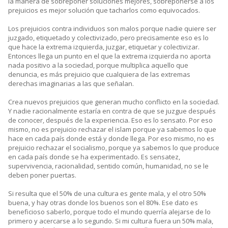
la manera de sobreponer soluciones mejores, sobreponerse a los
prejuicios es mejor solución que tacharlos como equivocados.
Los prejuicios contra individuos son malos porque nadie quiere ser
juzgado, etiquetado y colectivizado, pero precisamente eso es lo
que hace la extrema izquierda, juzgar, etiquetar y colectivizar.
Entonces llega un punto en el que la extrema izquierda no aporta
nada positivo a la sociedad, porque multiplica aquello que
denuncia, es más prejuicio que cualquiera de las extremas
derechas imaginarias a las que señalan.
Crea nuevos prejuicios que generan mucho conflicto en la sociedad.
Y nadie racionalmente estaría en contra de que se juzgue después
de conocer, después de la experiencia. Eso es lo sensato. Por eso
mismo, no es prejuicio rechazar el islam porque ya sabemos lo que
hace en cada país donde está y donde llega. Por eso mismo, no es
prejuicio rechazar el socialismo, porque ya sabemos lo que produce
en cada país donde se ha experimentado. Es sensatez,
supervivencia, racionalidad, sentido común, humanidad, no se le
deben poner puertas.
Si resulta que el 50% de una cultura es gente mala, y el otro 50%
buena, y hay otras donde los buenos son el 80%. Ese dato es
beneficioso saberlo, porque todo el mundo querría alejarse de lo
primero y acercarse a lo segundo. Si mi cultura fuera un 50% mala,