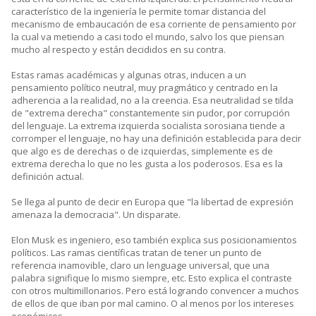
característico de la ingeniería le permite tomar distancia del
mecanismo de embaucación de esa corriente de pensamiento por
la cual va metiendo a casi todo el mundo, salvo los que piensan
mucho al respecto y están decididos en su contra.
Estas ramas académicas y algunas otras, inducen a un
pensamiento político neutral, muy pragmático y centrado en la
adherencia a la realidad, no a la creencia. Esa neutralidad se tilda
de "extrema derecha" constantemente sin pudor, por corrupción
del lenguaje. La extrema izquierda socialista sorosiana tiende a
corromper el lenguaje, no hay una definición establecida para decir
que algo es de derechas o de izquierdas, simplemente es de
extrema derecha lo que no les gusta a los poderosos. Esa es la
definición actual.
Se llega al punto de decir en Europa que "la libertad de expresión
amenaza la democracia". Un disparate.
Elon Musk es ingeniero, eso también explica sus posicionamientos
políticos. Las ramas científicas tratan de tener un punto de
referencia inamovible, claro un lenguage universal, que una
palabra signifique lo mismo siempre, etc. Esto explica el contraste
con otros multimillonarios. Pero está logrando convencer a muchos
de ellos de que iban por mal camino. O al menos por los intereses
económicos.