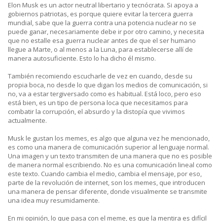
Elon Musk es un actor neutral libertario y tecnócrata. Si apoya a
gobiernos patriotas, es porque quiere evitar la tercera guerra
mundial, sabe que la guerra contra una potencia nuclear no se
puede ganar, necesariamente debe ir por otro camino, y necesita
que no estalle esa guerra nuclear antes de que el ser humano
llegue a Marte, o al menos a la Luna, para establecerse allí de
manera autosuficiente. Esto lo ha dicho él mismo.
También recomiendo escucharle de vez en cuando, desde su
propia boca, no desde lo que digan los medios de comunicación, si
no, va a estar tergiversado como es habitual. Está loco, pero eso
está bien, es un tipo de persona loca que necesitamos para
combatir la corrupción, el absurdo y la distopía que vivimos
actualmente.
Musk le gustan los memes, es algo que alguna vez he mencionado,
es como una manera de comunicación superior al lenguaje normal.
Una imagen y un texto transmiten de una manera que no es posible
de manera normal escribiendo. No es una comunicación lineal como
este texto. Cuando cambia el medio, cambia el mensaje, por eso,
parte de la revolución de internet, son los memes, que introducen
una manera de pensar diferente, donde visualmente se transmite
una idea muy resumidamente.
En mi opinión, lo que pasa con el meme, es que la mentira es difícil