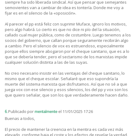
siempre ha sido liberada sindical. Así que pensar que semejantes
semovientes van a cambiar de idea es tontería. Donde me voy a
fijar es en el silencio de la «oposición».
Al parecer el pp está feliz con suprimir Muface, ignoro los motivos,
pero algo habrá. Lo cierto es que no dice ni pío del la situación,
callado cual mujer pública, como de costumbre. Luego tenemos a los
socios del gobierno, que callan porque seguramente recibirán algo
a cambio. Pero el silencio de vox es estruendoso, especialmente
porque ellos siempre abogaron por el cheque sanitario, que es a lo
que se debería tender, pero el sectarismo de los marxistas impide
cualquier solución distinta a las de las suyas.
No creo necesario insistir en las ventajas del cheque sanitario, lo
mismo que el cheque escolar. Señalaré que eso supondría la
muerte del sistema marxista que disfrutamos. Así que no sé a que
juega vox con ese silencio y esos silencios, los del pp y vox son los
que quiero señalar, que son los que verdaderamente hacen daño.
Publicado por
el 11/01/2025 17:26
6.
mentalmente
Buenas a todos,
El precio de mantener la creencia en la mentira es cada vez más
elevado, conforme baja el coste y los efectos de revelar la verdad.