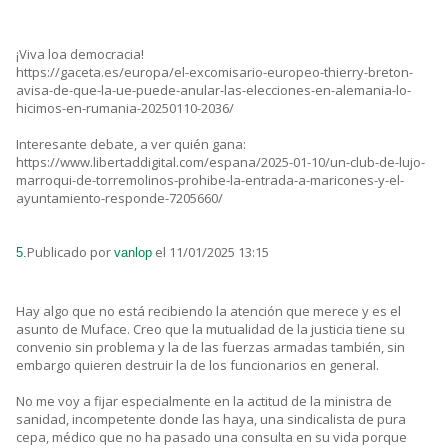
¡Viva loa democracia!
https://gaceta.es/europa/el-excomisario-europeo-thierry-breton-
avisa-de-que-la-ue-puede-anular-las-elecciones-en-alemania-lo-
hicimos-en-rumania-20250110-2036/
Interesante debate, a ver quién gana:
https://www.libertaddigital.com/espana/2025-01-10/un-club-de-lujo-
marroqui-de-torremolinos-prohibe-la-entrada-a-maricones-y-el-
ayuntamiento-responde-7205660/
Publicado por
el 11/01/2025 13:15
5.
vanlop
Hay algo que no está recibiendo la atención que merece y es el
asunto de Muface. Creo que la mutualidad de la justicia tiene su
convenio sin problema y la de las fuerzas armadas también, sin
embargo quieren destruir la de los funcionarios en general.
No me voy a fijar especialmente en la actitud de la ministra de
sanidad, incompetente donde las haya, una sindicalista de pura
cepa, médico que no ha pasado una consulta en su vida porque