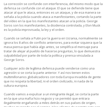
La corrección se confunde con interferencia, del mismo modo que la
defensa se confunde con el ataque. El que se defiende tiene que
atacar al que le ataca, entonces es un ataque, y de esa manera se
señala a la policía cuando ataca a manifestantes, cortando la parte
del vídeo en la que los manifestantes atacan a la policía. George
Soros son los manifestantes, la disidencia controlada, y Elon Musk
es la policía improvisada, la ley y el orden.
Cuando se señala a Putin por la guerra en Ucrania, normalmente se
ignora los 8 años de conflicto anteriores, para evitar siquiera que la
masa piensa que había algo antes, se simplifica el mensaje para
tratar de alejar al pueblo de hacerse preguntas, lo que demuestra
culpabilidad por parte de toda la política y prensa vinculada a
George Soros.
Cualquier acto de legítima defensa puede venderse como una
agresión si se corta la parte anterior. Y así nos tienen estos
multimillonarios globalizadores con toda Europa invadida de gente
que no respeta la libertad, ni el orden civilizado, ni nada de la
cultura europea.
Cuando vamos a expulsar a un inmigrante ilegal, se corta la parte
en la que una mafia hizo negocio y se permitió que entrara
ilegalmente engañando a miles detrás en sus países de origen,
muchos muriendo por el camino. Y los efectos de permitir esto son