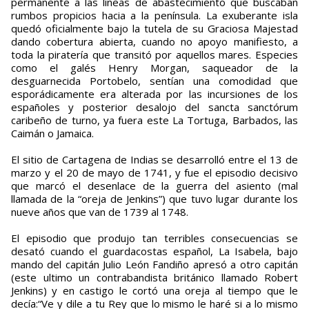
permanente a las líneas de abastecimiento que buscaban
rumbos propicios hacia a la península. La exuberante isla
quedó oficialmente bajo la tutela de su Graciosa Majestad
dando cobertura abierta, cuando no apoyo manifiesto, a
toda la piratería que transitó por aquellos mares. Especies
como el galés Henry Morgan, saqueador de la
desguarnecida Portobelo, sentían una comodidad que
esporádicamente era alterada por las incursiones de los
españoles y posterior desalojo del sancta sanctórum
caribeño de turno, ya fuera este La Tortuga, Barbados, las
Caimán o Jamaica.
El sitio de Cartagena de Indias se desarrolló entre el 13 de
marzo y el 20 de mayo de 1741, y fue el episodio decisivo
que marcó el desenlace de la guerra del asiento (mal
llamada de la “oreja de Jenkins”) que tuvo lugar durante los
nueve años que van de 1739 al 1748.
El episodio que produjo tan terribles consecuencias se
desató cuando el guardacostas español, La Isabela, bajo
mando del capitán Julio León Fandiño apresó a otro capitán
(este ultimo un contrabandista británico llamado Robert
Jenkins) y en castigo le cortó una oreja al tiempo que le
decía:“Ve y dile a tu Rey que lo mismo le haré si a lo mismo