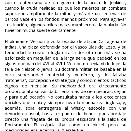
con el eufemismo de «la guerra de la oreja de Jenkins”,
cuando la cruda realidad es que los muertos en combate
superaron ampliamente la mitad y más de un centenar de
barcos yace en los fondos marinos próximos. Para agravar
la situación, algunos miles mas sucumbieron a la malaria. No
tuvieron mucha suerte ciertamente.
El almirante Vernon tuvo la osadía de atacar Cartagena de
Indias, una plaza defendida por el vasco Blas de Lezo, y su
temeridad le costó a Inglaterra la derrota que más se ha
esforzado en maquillar de la larga serie que padeció en los
siglos que van del XVI al XVIII. Vernon no tenía ni de lejos la
talla de Nelson o Jervis. Su doctrina militar se basaba en la
pura superioridad material y numérica, y le faltaba
“ratonería”, concepción estratégica y conocimientos tácticos
dignos de mención. Su mediocridad era directamente
proporcional a su vanidad. Tenía mas de cien pelucas, según
y para qué ocasión. No consultaba nunca a los excelentes
oficiales que tenía y siempre tuvo la marina real inglesa; y,
además, solía entregarse al whisky escocés con una
devoción inusual, hasta el punto de hundir por abordaje
directo una fragata de su propia escuadra a la salida de
Portsmouth. El crápula iba como un pincel pero su
mediocridad era legendaria. Y así le fue.