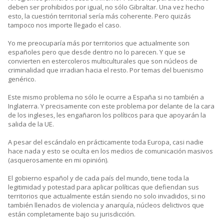
deben ser prohibidos por igual, no sólo Gibraltar. Una vez hecho
esto, la cuestión territorial sería más coherente. Pero quizás
tampoco nos importe llegado el caso.
Yo me preocuparía más por territorios que actualmente son
españoles pero que desde dentro no lo parecen. Y que se
convierten en estercoleros multiculturales que son núcleos de
criminalidad que irradian hacia el resto. Por temas del buenismo
genérico.
Este mismo problema no sólo le ocurre a España si no también a
Inglaterra. Y precisamente con este problema por delante de la cara
de los ingleses, les engañaron los políticos para que apoyarán la
salida de la UE.
A pesar del escándalo en prácticamente toda Europa, casi nadie
hace nada y esto se oculta en los medios de comunicación masivos
(asquerosamente en mi opinión).
El gobierno español y de cada país del mundo, tiene toda la
legitimidad y potestad para aplicar políticas que defiendan sus
territorios que actualmente están siendo no solo invadidos, si no
también llenados de violencia y anarquía, núcleos delictivos que
están completamente bajo su jurisdicción.