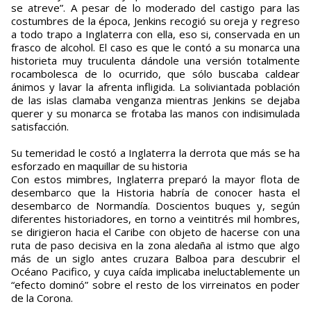
se atreve”. A pesar de lo moderado del castigo para las
costumbres de la época, Jenkins recogió su oreja y regreso
a todo trapo a Inglaterra con ella, eso si, conservada en un
frasco de alcohol. El caso es que le contó a su monarca una
historieta muy truculenta dándole una versión totalmente
rocambolesca de lo ocurrido, que sólo buscaba caldear
ánimos y lavar la afrenta infligida. La soliviantada población
de las islas clamaba venganza mientras Jenkins se dejaba
querer y su monarca se frotaba las manos con indisimulada
satisfacción.
Su temeridad le costó a Inglaterra la derrota que más se ha
esforzado en maquillar de su historia
Con estos mimbres, Inglaterra preparó la mayor flota de
desembarco que la Historia habría de conocer hasta el
desembarco de Normandía. Doscientos buques y, según
diferentes historiadores, en torno a veintitrés mil hombres,
se dirigieron hacia el Caribe con objeto de hacerse con una
ruta de paso decisiva en la zona aledaña al istmo que algo
más de un siglo antes cruzara Balboa para descubrir el
Océano Pacifico, y cuya caída implicaba ineluctablemente un
“efecto dominó” sobre el resto de los virreinatos en poder
de la Corona.