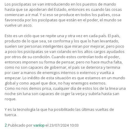
Los psicópatas se van introduciendo en los puestos de mando
hasta que se apoderan del Estado, entonces es cuando las cosas
comienzan a ir mal. Y si eso se produce en todos los países, cosa
favorecida por los psicópatas que están en el poder, el mundo se
vuelve un asco.
Esto es un ciclo que se repite una y otra vez en cada país. El país,
producto de lo que sea, se conforma y los que lo han levantado,
suelen ser personas inteligentes que miran por mejorar, pero poco
a poco los psicópatas se van colando en los altos cargos ayudados
por otros de su condición. Cuando estos controlan todo el poder,
entonces imponen su forma de pensar, pero no hace mucha falta,
como no son capaces de gobernar, el país se deteriora y termina
por caer a manos de enemigos internos o externos y vuelta a
empezar. Lo inédito de esta situación es que estamos en un mundo
global y como aquel que dice, no hay enemigos externos.
Como no nos demos prisa, cualquier día de estos los de la linea una
noche sin luna son capaces de coger la verja y subirla hasta san
roque.
Y es la tecnología la que ha posibilitado las últimas vueltas de
tuerca.
Publicado por
el 23/07/2024 10:03
2.
vanlop