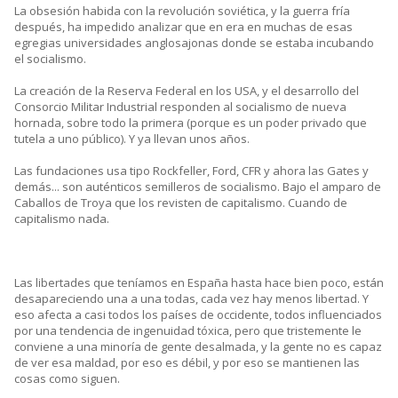
La obsesión habida con la revolución soviética, y la guerra fría
después, ha impedido analizar que en era en muchas de esas
egregias universidades anglosajonas donde se estaba incubando
el socialismo.
La creación de la Reserva Federal en los USA, y el desarrollo del
Consorcio Militar Industrial responden al socialismo de nueva
hornada, sobre todo la primera (porque es un poder privado que
tutela a uno público). Y ya llevan unos años.
Las fundaciones usa tipo Rockfeller, Ford, CFR y ahora las Gates y
demás... son auténticos semilleros de socialismo. Bajo el amparo de
Caballos de Troya que los revisten de capitalismo. Cuando de
capitalismo nada.
Las libertades que teníamos en España hasta hace bien poco, están
desapareciendo una a una todas, cada vez hay menos libertad. Y
eso afecta a casi todos los países de occidente, todos influenciados
por una tendencia de ingenuidad tóxica, pero que tristemente le
conviene a una minoría de gente desalmada, y la gente no es capaz
de ver esa maldad, por eso es débil, y por eso se mantienen las
cosas como siguen.