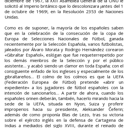
diciembre de 1967, la XXII Asamblea General de la ONU le
solicitó al Imperio británico que lo descolonizara ¡antes del 1
de octubre de 1969!, en la Resolución 2353 de Naciones
Unidas.
Como es de suponer, la mayoría de los españoles saben
que en la celebración de la consecución de la copa de
Europa de Selecciones Nacionales de Fútbol, ganada
recientemente por la Selección Española, varios futbolistas,
jaleados por Álvaro Morata y Rodrigo Hernández corearon
«Gibraltar Español», eslógan que fue requeterrepetido por
los demás mienbros de la Selección y por el público
asistente… y acabó siendo un clamor en toda España; con el
consiguiente enfado de los ingleses y especialmente de los
gibraltareños… El colmo de los colmos es que la UEFA
(Federación Europea de Fútbol) pretende «abrir un
expediente» a los jugadores de fútbol españoles con la
intención de sancionarlos… A partir de ahora, cuando los
españoles orinen deberán, también, hacerlo mirando hacia la
sede de la UEFA, situada en Nyon, Suiza y proferir
improperios hacia su presidente, Aleksander Čeferin;
además de como proponía Blas de Lezo, tras su victoria
sobre el ejército inglés en la defensa de Cartagena de
Indias a mediados del siglo XVIII, durante el reinado de