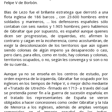
Felipe V de Borbón.
Blas de Lezo fue el brillante estratega que derrotó a una
flota inglesa de 186 barcos , con 23.600 hombres entre
soldados y marineros, … los defensores españoles sólo
contaban con seis navíos y 1.905 hombres; pero hablemos
de Gibraltar que por supuesto, es español aunque quienes
dicen ser progresistas, de izquierdas, etc. afirmen lo
contrario y caigan en la incoherencia, como acostumbran, de
exigir la descolonización de los territorios que aún siguen
siendo colonias de algún imperio ya desaparecido o casi,
pero claro, para ellos, como en todo, hay colonias y colonias,
territorios ocupados, o no, según les convenga y si son o no
de su cuerda…
Aunque ya no se enseña en los centros de estudio, por
orden expresa de la izquierda, Gibraltar fue ocupado por los
ingleses en los tiempos de Felipe V, o mejor dicho mediante
el «Tratado de Utrecht» -firmado en 1713- a través del cual
se pretendía poner fin a la guerra de sucesión española; en
el tratado los representantes de España se vieron
obligados a hacer concesiones como ceder Gibraltar y la Isla
de Menorca a los ingleses, además de amplias ventajas
comerciales en el imperio español de las Indias,