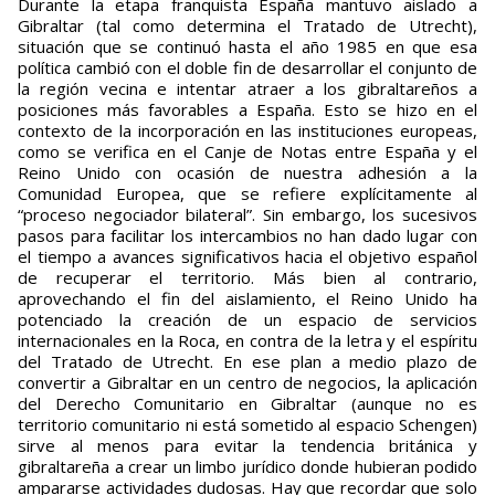
Durante la etapa franquista España mantuvo aislado a
Gibraltar (tal como determina el Tratado de Utrecht),
situación que se continuó hasta el año 1985 en que esa
política cambió con el doble fin de desarrollar el conjunto de
la región vecina e intentar atraer a los gibraltareños a
posiciones más favorables a España. Esto se hizo en el
contexto de la incorporación en las instituciones europeas,
como se verifica en el Canje de Notas entre España y el
Reino Unido con ocasión de nuestra adhesión a la
Comunidad Europea, que se refiere explícitamente al
“proceso negociador bilateral”. Sin embargo, los sucesivos
pasos para facilitar los intercambios no han dado lugar con
el tiempo a avances significativos hacia el objetivo español
de recuperar el territorio. Más bien al contrario,
aprovechando el fin del aislamiento, el Reino Unido ha
potenciado la creación de un espacio de servicios
internacionales en la Roca, en contra de la letra y el espíritu
del Tratado de Utrecht. En ese plan a medio plazo de
convertir a Gibraltar en un centro de negocios, la aplicación
del Derecho Comunitario en Gibraltar (aunque no es
territorio comunitario ni está sometido al espacio Schengen)
sirve al menos para evitar la tendencia británica y
gibraltareña a crear un limbo jurídico donde hubieran podido
ampararse actividades dudosas. Hay que recordar que solo