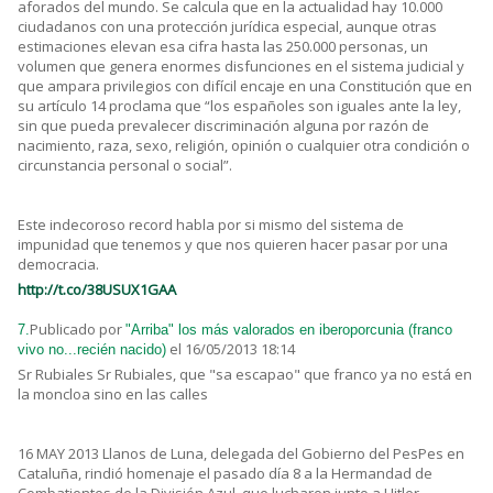
aforados del mundo. Se calcula que en la actualidad hay 10.000
ciudadanos con una protección jurídica especial, aunque otras
estimaciones elevan esa cifra hasta las 250.000 personas, un
volumen que genera enormes disfunciones en el sistema judicial y
que ampara privilegios con difícil encaje en una Constitución que en
su artículo 14 proclama que “los españoles son iguales ante la ley,
sin que pueda prevalecer discriminación alguna por razón de
nacimiento, raza, sexo, religión, opinión o cualquier otra condición o
circunstancia personal o social”.
Este indecoroso record habla por si mismo del sistema de
impunidad que tenemos y que nos quieren hacer pasar por una
democracia.
http://t.co/38USUX1GAA
Publicado por
7.
"Arriba" los más valorados en iberoporcunia (franco
el 16/05/2013 18:14
vivo no...recién nacido)
Sr Rubiales Sr Rubiales, que "sa escapao" que franco ya no está en
la moncloa sino en las calles
16 MAY 2013 Llanos de Luna, delegada del Gobierno del PesPes en
Cataluña, rindió homenaje el pasado día 8 a la Hermandad de