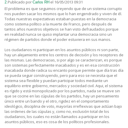
Publicado por
el 16/05/2013 09:31
2.
Carlos RH
El problema es que seguimos creyendo que de un sistema corrupto
nos pueden sacar los mismos que lo han engendrado y viven de él.
Todas nuestras expectativas estaban puestas en la democracia
como sistema político a la muerte de Franco, pero después de
tantos años nuestros objetivos se han visto defraudados porque
en realidad nunca se quiso implantar una democracia sino un
régimen de partidos donde el poder estuviera en sus manos.
Los ciudadanos ni participan en los asuntos públicos ni son parte,
hay un alejamiento entre los centros de decisión y los receptores de
las mismas. Las democracias, si por algo se caracterizan, es porque
son sistemas perfectamente inacabados y es en esa construcción
inacabada donde radica su encanto porque permite que día tras día
se pueda seguir construyendo, pero para eso se necesita que el
sistema sea flexible y puedan participar todos mediante un
equilibrio entre gobierno, mercados y sociedad civil. Aqui, el sistema
es rígido y está monopolizado por los partidos, nada se mueve sin
que se cocine en las cúpulas de los partidos, hay un pensamiento
único entre un bando y el otro, rigidez en el comportamiento
ideológico, disciplina de voto, mayorías irreflexivas que actúan bajo
las ordenes de las cúpulas y, como no, exclusión total de los
ciudadanos, los cuales no están llamados a participar en los
asuntos públicos, eso es cosa de los políticos profesionales.