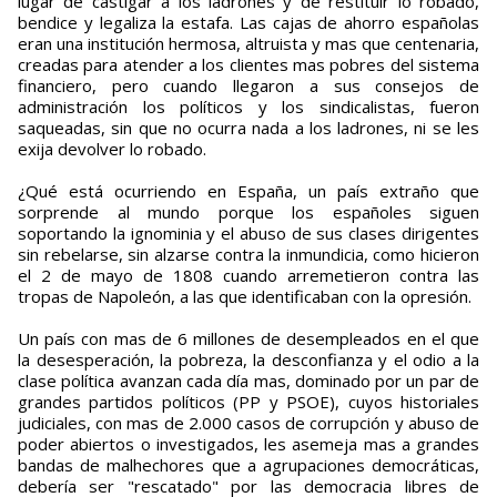
lugar de castigar a los ladrones y de restituir lo robado,
bendice y legaliza la estafa. Las cajas de ahorro españolas
eran una institución hermosa, altruista y mas que centenaria,
creadas para atender a los clientes mas pobres del sistema
financiero, pero cuando llegaron a sus consejos de
administración los políticos y los sindicalistas, fueron
saqueadas, sin que no ocurra nada a los ladrones, ni se les
exija devolver lo robado.
¿Qué está ocurriendo en España, un país extraño que
sorprende al mundo porque los españoles siguen
soportando la ignominia y el abuso de sus clases dirigentes
sin rebelarse, sin alzarse contra la inmundicia, como hicieron
el 2 de mayo de 1808 cuando arremetieron contra las
tropas de Napoleón, a las que identificaban con la opresión.
Un país con mas de 6 millones de desempleados en el que
la desesperación, la pobreza, la desconfianza y el odio a la
clase política avanzan cada día mas, dominado por un par de
grandes partidos políticos (PP y PSOE), cuyos historiales
judiciales, con mas de 2.000 casos de corrupción y abuso de
poder abiertos o investigados, les asemeja mas a grandes
bandas de malhechores que a agrupaciones democráticas,
debería ser "rescatado" por las democracia libres de