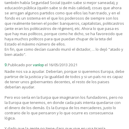
también había Seguridad Social (quién sabe si mejor saneada), y
educación pública (quién sabe si de más calidad), cosas que ahora
se arrogan algunos partidos como que ellos las han traido, y en el
fondo es un sistema en el que los poderosos de siempre son los
que realmente tienen el poder: banqueros, capitalistas, politicastros
(ante eran los politicastros de régimen), etc. Ahora lo que pasa es
que hay mas políticos, porque como he dicho, se ha favorecido que
haya muchos políticos para que puedan chupar de la teta del
Estado el máximo número de ellos.
En fin, que como decían cuando murió el dictador, ... lo dejó "atado y
bien atado".
Publicado por
el 16/05/2013 20:21
9.
vanlop
Nadie nos va a ayudar. Deberían, porque si queremos Europa, debe
partirse de la justicia y la igualdad de todos y si un país no es capaz
de tener unos gobernantes decentes, el resto de los paises
deberían ayudar.
Pero eso sería en la Eurpa que imaginaron los fundadores, pero no
la Europa que tenemos, en donde cada país intenta quedarse con
el dinero de los demás. Es la Europa de los mercaderes, justo lo
contrario de lo que pensaron y lo que ocurre es consecuencia
lógica.
Y dado que la gente no tiene claro que vive en una tiranía