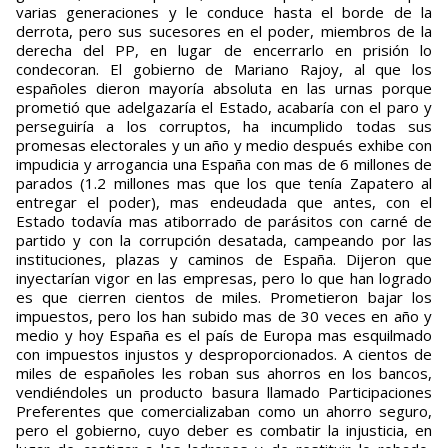
varias generaciones y le conduce hasta el borde de la
derrota, pero sus sucesores en el poder, miembros de la
derecha del PP, en lugar de encerrarlo en prisión lo
condecoran. El gobierno de Mariano Rajoy, al que los
españoles dieron mayoría absoluta en las urnas porque
prometió que adelgazaría el Estado, acabaría con el paro y
perseguiría a los corruptos, ha incumplido todas sus
promesas electorales y un año y medio después exhibe con
impudicia y arrogancia una España con mas de 6 millones de
parados (1.2 millones mas que los que tenía Zapatero al
entregar el poder), mas endeudada que antes, con el
Estado todavía mas atiborrado de parásitos con carné de
partido y con la corrupción desatada, campeando por las
instituciones, plazas y caminos de España. Dijeron que
inyectarían vigor en las empresas, pero lo que han logrado
es que cierren cientos de miles. Prometieron bajar los
impuestos, pero los han subido mas de 30 veces en año y
medio y hoy España es el país de Europa mas esquilmado
con impuestos injustos y desproporcionados. A cientos de
miles de españoles les roban sus ahorros en los bancos,
vendiéndoles un producto basura llamado Participaciones
Preferentes que comercializaban como un ahorro seguro,
pero el gobierno, cuyo deber es combatir la injusticia, en