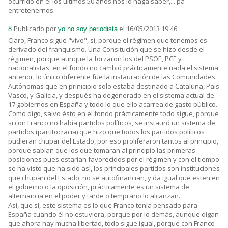
ocurrido en el los últimos 50 años nos lo haga saber,... pa
entretenernos.
Publicado por
el 16/05/2013 19:46
8.
yo no soy periodista
Claro, Franco sigue "vivo", si, porque el régimen que tenemos es
derivado del franquismo. Una Consitución que se hizo desde el
régimen, porque aunque la forzaron los del PSOE, PCE y
nacionalistas, en el fondo no cambió prácticamente nada el sistema
anterior, lo único diferente fue la instauración de las Comunidades
Autónomas que en prinicipio solo estaba destinado a Cataluña, Pais
Vasco, y Galicia, y después ha degenerado en el sistema actual de
17 gobiernos en España y todo lo que ello acarrea de gasto público.
Como digo, salvo ésto en el fondo prácticamente todo sigue, porque
si con Franco no había partidos políticos, se instauró un sistema de
partidos (partitocracia) que hizo que todos los partidos políticos
pudieran chupar del Estado, por eso proliferaron tantos al principio,
porque sabían que los que tomaran al principio las primeras
posiciones pues estarían favorecidos por el régimen y con el tiempo
se ha visto que ha sido así, los principales partidos son instituciones
que chupan del Estado, no se autofinancian, y da igual que esten en
el gobierno o la oposición, prácticamente es un sistema de
alternancia en el poder y tarde o temprano lo alcanzan.
Así, que sí, este sistema es lo que Franco tenía pensado para
España cuando él no estuviera, porque por lo demás, aunque digan
que ahora hay mucha libertad, todo sigue igual, porque con Franco