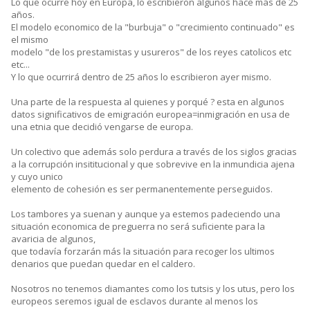
Lo que ocurre hoy en Europa, lo escribieron algunos hace más de 25
años.
El modelo economico de la "burbuja" o "crecimiento continuado" es
el mismo
modelo "de los prestamistas y usureros" de los reyes catolicos etc
etc...
Y lo que ocurrirá dentro de 25 años lo escribieron ayer mismo.
Una parte de la respuesta al quienes y porqué ? esta en algunos
datos significativos de emigración europea=inmigración en usa de
una etnia que decidió vengarse de europa.
Un colectivo que además solo perdura a través de los siglos gracias
a la corrupción insititucional y que sobrevive en la inmundicia ajena
y cuyo unico
elemento de cohesión es ser permanentemente perseguidos.
Los tambores ya suenan y aunque ya estemos padeciendo una
situación economica de preguerra no será suficiente para la
avaricia de algunos,
que todavía forzarán más la situación para recoger los ultimos
denarios que puedan quedar en el caldero.
Nosotros no tenemos diamantes como los tutsis y los utus, pero los
europeos seremos igual de esclavos durante al menos los