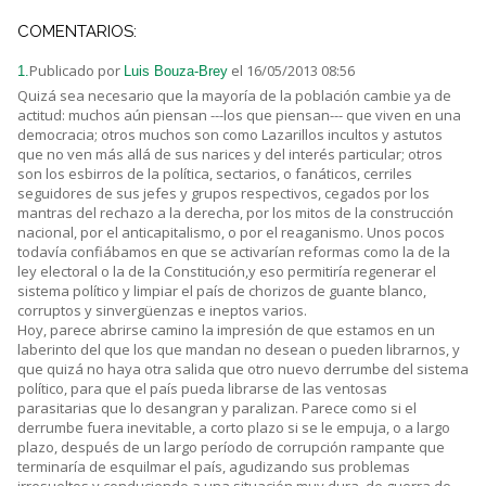
COMENTARIOS:
Publicado por
el 16/05/2013 08:56
1.
Luis Bouza-Brey
Quizá sea necesario que la mayoría de la población cambie ya de
actitud: muchos aún piensan ---los que piensan--- que viven en una
democracia; otros muchos son como Lazarillos incultos y astutos
que no ven más allá de sus narices y del interés particular; otros
son los esbirros de la política, sectarios, o fanáticos, cerriles
seguidores de sus jefes y grupos respectivos, cegados por los
mantras del rechazo a la derecha, por los mitos de la construcción
nacional, por el anticapitalismo, o por el reaganismo. Unos pocos
todavía confiábamos en que se activarían reformas como la de la
ley electoral o la de la Constitución,y eso permitiría regenerar el
sistema político y limpiar el país de chorizos de guante blanco,
corruptos y sinvergüenzas e ineptos varios.
Hoy, parece abrirse camino la impresión de que estamos en un
laberinto del que los que mandan no desean o pueden librarnos, y
que quizá no haya otra salida que otro nuevo derrumbe del sistema
político, para que el país pueda librarse de las ventosas
parasitarias que lo desangran y paralizan. Parece como si el
derrumbe fuera inevitable, a corto plazo si se le empuja, o a largo
plazo, después de un largo período de corrupción rampante que
terminaría de esquilmar el país, agudizando sus problemas