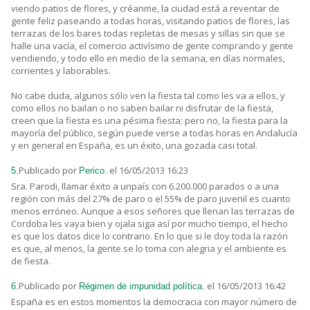
viendo patios de flores, y créanme, la ciudad está a reventar de
gente feliz paseando a todas horas, visitando patios de flores, las
terrazas de los bares todas repletas de mesas y sillas sin que se
halle una vacía, el comercio activísimo de gente comprando y gente
vendiendo, y todo ello en medio de la semana, en días normales,
corrientes y laborables.
No cabe duda, algunos sólo ven la fiesta tal como les va a ellos, y
como ellos no bailan o no saben bailar ni disfrutar de la fiesta,
creen que la fiesta es una pésima fiesta; pero no, la fiesta para la
mayoría del público, según puede verse a todas horas en Andalucía
y en general en España, es un éxito, una gozada casi total.
Publicado por
el 16/05/2013 16:23
5.
Perico.
Sra. Parodi, llamar éxito a unpaís con 6.200.000 parados o a una
región con más del 27% de paro o el 55% de paro juvenil es cuanto
menos erróneo. Aunque a esos señores que llenan las terrazas de
Cordoba les vaya bien y ojala siga así por mucho tiempo, el hecho
es que los datos dice lo contrario. En lo que si le doy toda la razón
es que, al menos, la gente se lo toma con alegria y el ambiente es
de fiesta.
Publicado por
el 16/05/2013 16:42
6.
Régimen de impunidad política.
España es en estos momentos la democracia con mayor número de