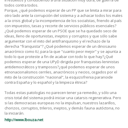
irresueltos y conduciendo a una situación muy dura, de guerra de
todos contra todos.
Porque, ¿qué podemos esperar de un PP que se limita a mirar para
otro lado ante la corrupción del sistema y a achacar todos los males
a la crisis global y la incompetencia de los socialstas, friendo al país
con impuestos, tasas y recorte de servicios públicos esenciales?
¿Qué podemos esperar de un PSOE que se ha quedado seco de
ideas, lleno de oportunistas, ineptos y corruptos y que sólo sabe
argumentar con el mito del antifranquismo y el rechazo de la
derecha "franquista"? ¿Qué podemos esperar de un dinosaurio
anacrónico como IU, para la que "cuanto peor mejor" y se apunta a
todo lo que proteste a fin de acabar con todo lo que hay?¿Qué
podemos esperar de una UPyD dirigida por franquistas-leninistas
antidemocráticos y tramposos?¿qué podemos esperar de unos
etnonacionalismos cerriles, anacrónicos y necios, cegados por el
mito de la construcción "nacional", la esquizofrenia paranoide
contra España y lo español y la limpieza étnica?
Todas estas patologías no parecen tener ya remedio, y sólo una
crisis total del sistema podrá iniciar una catarsis regenerativa. Pero
si las democracias europeas no la impulsan, nuestros lazarillos,
chorizos, corruptos, trileros, ineptos, y demás fauna autóctona, no
la iniciarán.
http://www.lbouza.net