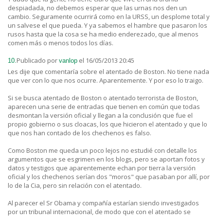
despiadada, no debemos esperar que las urnas nos den un
cambio. Seguramente ocurrirá como en la URSS, un desplome total y
un salvese el que pueda. Y ya sabemos el hambre que pasaron los
rusos hasta que la cosa se ha medio enderezado, que al menos
comen más o menos todos los días.
Publicado por
el 16/05/2013 20:45
10.
vanlop
Les dije que comentaría sobre el atentado de Boston. No tiene nada
que ver con lo que nos ocurre. Aparentemente. Y por eso lo traigo.
Si se busca atentado de Boston o atentado terrorista de Boston,
aparecen una serie de entradas que tienen en común que todas
desmontan la versión oficial y llegan a la conclusión que fue el
propio gobierno o sus cloacas, los que hicieron el atentado y que lo
que nos han contado de los chechenos es falso.
Como Boston me queda un poco lejos no estudié con detalle los
argumentos que se esgrimen en los blogs, pero se aportan fotos y
datos y testigos que aparentemente echan por tierra la versión
oficial y los chechenos serían dos "moros" que pasaban por allí, por
lo de la Cia, pero sin relación con el atentado.
Al parecer el Sr Obama y compañía estarían siendo investigados
por un tribunal internacional, de modo que con el atentado se