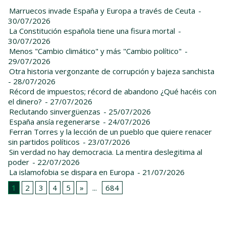
Marruecos invade España y Europa a través de Ceuta
-
30/07/2026
La Constitución española tiene una fisura mortal
-
30/07/2026
Menos "Cambio climático" y más "Cambio político"
-
29/07/2026
Otra historia vergonzante de corrupción y bajeza sanchista
- 28/07/2026
Récord de impuestos; récord de abandono ¿Qué hacéis con
el dinero?
- 27/07/2026
Reclutando sinvergüenzas
- 25/07/2026
España ansía regenerarse
- 24/07/2026
Ferran Torres y la lección de un pueblo que quiere renacer
sin partidos políticos
- 23/07/2026
Sin verdad no hay democracia. La mentira deslegitima al
poder
- 22/07/2026
La islamofobia se dispara en Europa
- 21/07/2026
1
2
3
4
5
»
...
684