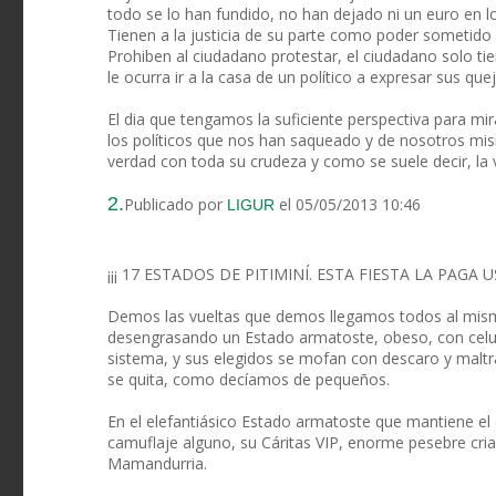
todo se lo han fundido, no han dejado ni un euro en l
Tienen a la justicia de su parte como poder sometido
Prohiben al ciudadano protestar, el ciudadano solo tie
le ocurra ir a la casa de un político a expresar sus q
El dia que tengamos la suficiente perspectiva para mi
los políticos que nos han saqueado y de nosotros mi
verdad con toda su crudeza y como se suele decir, la 
2.
Publicado por
el 05/05/2013 10:46
LIGUR
¡¡¡ 17 ESTADOS DE PITIMINÍ. ESTA FIESTA LA PAGA US
Demos las vueltas que demos llegamos todos al mismo f
desengrasando un Estado armatoste, obeso, con celuli
sistema, y sus elegidos se mofan con descaro y maltr
se quita, como decíamos de pequeños.
En el elefantiásico Estado armatoste que mantiene el d
camuflaje alguno, su Cáritas VIP, enorme pesebre cria
Mamandurria.