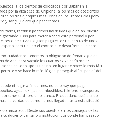
estos, a los cientos de colocados por Baltar en la
ados por la alcaldesa de Chipiona, a los más de doscientos
citar los tres ejemplos más vistos en los últimos dias pero
ro y sanguijuelero que padecemos.
nchufados, también pagamos las deudas que dejan, puesto
 gastando 1000 para meter a todo este personal y por
 el resto de su vida ¿Quien paga esto? Ud. dentro de unos
 español será Ud., no el chorizo que despilfarra su dinero.
como ciudadanos, tenemos la obligación de frenar ¿Que es
ria de Abril para sacarle los cuartos? ¿No sería mejor
tuciones de todo tipo? Pues no, en lugar de hacer lo más fácil
e permite y se hace lo más ilógico: perseguir al "culpable" del
 puede ni llegar a fin de mes, no solo hay que pagar
polios, agua, luz, gas, combustibles, teléfono, transporte,
 por tener tu dinero en el banco. El ciudadano está siendo
ontrar la verdad de como hemos llegado hasta esta situación.
traído hasta aquí. Desde sus puestos en los consejos de las
ta cualquier organismo o institución por donde han pasado