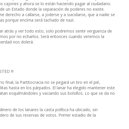
os cajones y ahora se lo están haciendo pagar al ciudadano.
 de un Estado donde la separación de poderes no existe.
ne derecho a callarse, a joderse y a suicidarse, que a nadie se
uejas porque encima será tachado de nazi.
rar atrás y ver todo esto, solo podremos sentir verguenza de
smos por no echarlos. Será entonces cuando veremos la
verdad nos dolerá.
TED !!!
inal, la Partitocracia no se pegará un tiro en el pié,
tas hasta en los párpados. El lanar ha elegido mantener este
atan esquilmándoles y vaciando sus bolsillos. Lo que se da no
inero de los lanares la casta política ha ubicado, sin
dero de sus reservas de votos. Primer estadio de la