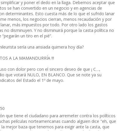
simplificar y poner el dedo en la llaga. Debemos aceptar que
icatos se han convertido en un negocio y en agencias de
on determinantes. Esto cuesta más de lo que el sufrido lanar
nsume menos, los negocios cierran, menos recaudación y por
lanar, más impuestos por todo. Por otro lado los gastos
s no disminuyen. Y no disminuirá porque la casta política no
“pegarán un tiro en el pié”.
mileurista sería una ansiada quimera hoy día?
TOS A LA MAMANDURRÍA !!!
 uso con dolor pero con el sincero deseo de que ¡ C…,
edio que votará NULO, EN BLANCO. Que se note ya su
ndicatos del Estado el 1º de mayo.
:50
ón que tiene el ciudadano para arremeter contra los políticos
uchas películas norteamericanas cuando alguien dice "eh, que
s la mejor baza que tenemos para exigir ante la casta, que