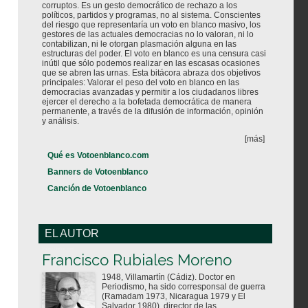
corruptos. Es un gesto democrático de rechazo a los
políticos, partidos y programas, no al sistema. Conscientes
del riesgo que representaría un voto en blanco masivo, los
gestores de las actuales democracias no lo valoran, ni lo
contabilizan, ni le otorgan plasmación alguna en las
estructuras del poder. El voto en blanco es una censura casi
inútil que sólo podemos realizar en las escasas ocasiones
que se abren las urnas. Esta bitácora abraza dos objetivos
principales: Valorar el peso del voto en blanco en las
democracias avanzadas y permitir a los ciudadanos libres
ejercer el derecho a la bofetada democrática de manera
permanente, a través de la difusión de información, opinión
y análisis.
[más]
Qué es Votoenblanco.com
Banners de Votoenblanco
Canción de Votoenblanco
EL AUTOR
Votoenblanco.com
Francisco Rubiales Moreno
1948, Villamartín (Cádiz). Doctor en
Periodismo, ha sido corresponsal de guerra
(Ramadam 1973, Nicaragua 1979 y El
Salvador 1980), director de las