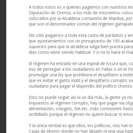
A todos estos es a quienes pagamos con nuestros impu
Diputación de Orense, a los más de trescientos coloc
colocados por la Alcaldesa comunista de Manilva, por 
que son el denominador común del régimen garrapate
No sólo pagamos a toda esta casta de parásitos y e
que ayuntamientos con un presupuesto de 100 acaban
supuesto para que la alcaldesa salga bien puesta para
dias como viene siendo habitual. Y si no lo hace el mal
El régimen ha entrado en una espiral de locura que, 
eso de perseguir a los ciudadanos en Fallas o en la Fe
promulgar una ley que prohibiera el despilfarro a insti
que es evitar el gasto inútil y el despilfarro corrupto s
ciudadano para pagar el dispendio del político chorizo.
Esto no puede seguir así ni un día más, la gente ya no
impuestos al régimen corrupto, hay que pagar via oligo
alimentación, colegios, IVA etc...más comisiones hasta
acribillado porque el régimen no quiere buscar ni enc
Y la única verdad es que ellos, los políticos, nos han 
Cajas de Ahorro donde no han dejado ni una viva has