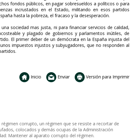
os fondos públicos, en pagar sobresueldos a políticos o para
güenzas incrustados en el Estado, militando en esos partidos
aña hasta la pobreza, el fracaso y la desesperación.
una sociedad mas justa, ni para financiar servicios de calidad,
ncosteable y plagado de gobiernos y parlamentos inútiles, de
rtido. El primer deber de un demócrata en la España injusta del
 unos impuestos injustos y subyugadores, que no responden al
partidos.
Inicio
Enviar
Versión para Imprimir
l régimen corrupto, un régimen que se resiste a recortar de
hufados, colocados y demás ocupas de la Administración
idad: Mantener al aparato corrupto del régimen.