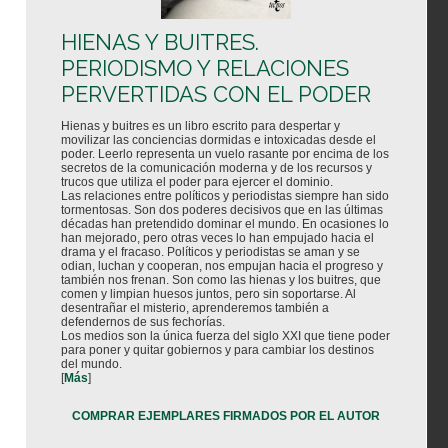
HIENAS Y BUITRES.
PERIODISMO Y RELACIONES
PERVERTIDAS CON EL PODER
Hienas y buitres es un libro escrito para despertar y
movilizar las conciencias dormidas e intoxicadas desde el
poder. Leerlo representa un vuelo rasante por encima de los
secretos de la comunicación moderna y de los recursos y
trucos que utiliza el poder para ejercer el dominio.
Las relaciones entre políticos y periodistas siempre han sido
tormentosas. Son dos poderes decisivos que en las últimas
décadas han pretendido dominar el mundo. En ocasiones lo
han mejorado, pero otras veces lo han empujado hacia el
drama y el fracaso. Políticos y periodistas se aman y se
odian, luchan y cooperan, nos empujan hacia el progreso y
también nos frenan. Son como las hienas y los buitres, que
comen y limpian huesos juntos, pero sin soportarse. Al
desentrañar el misterio, aprenderemos también a
defendernos de sus fechorías.
Los medios son la única fuerza del siglo XXI que tiene poder
para poner y quitar gobiernos y para cambiar los destinos
del mundo.
[
Más
]
COMPRAR EJEMPLARES FIRMADOS POR EL AUTOR