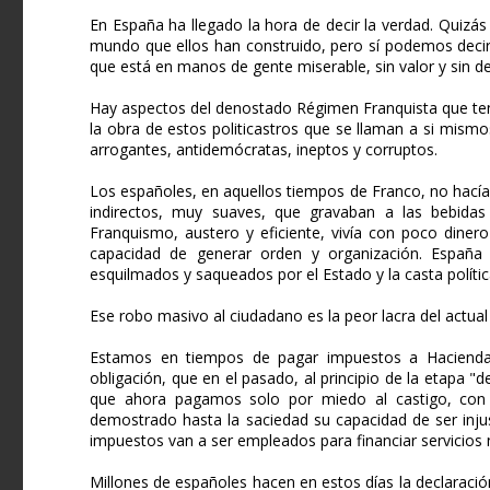
En España ha llegado la hora de decir la verdad. Quizás
mundo que ellos han construido, pero sí podemos decir 
que está en manos de gente miserable, sin valor y sin dec
Hay aspectos del denostado Régimen Franquista que te
la obra de estos politicastros que se llaman a si mis
arrogantes, antidemócratas, ineptos y corruptos.
Los españoles, en aquellos tiempos de Franco, no hacía
indirectos, muy suaves, que gravaban a las bebidas 
Franquismo, austero y eficiente, vivía con poco dinero
capacidad de generar orden y organización. España 
esquilmados y saqueados por el Estado y la casta políti
Ese robo masivo al ciudadano es la peor lacra del actual
Estamos en tiempos de pagar impuestos a Haciend
obligación, que en el pasado, al principio de la etapa 
que ahora pagamos solo por miedo al castigo, con
demostrado hasta la saciedad su capacidad de ser inju
impuestos van a ser empleados para financiar servicios 
Millones de españoles hacen en estos días la declaraci