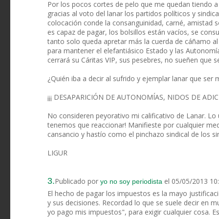
Por los pocos cortes de pelo que me quedan tiendo a 
gracias al voto del lanar los partidos políticos y sind
colocación conde la consanguinidad, carné, amistad s
es capaz de pagar, los bolsillos están vacíos, se co
tanto solo queda apretar más la cuerda de cáñamo al 
para mantener el elefantiásico Estado y las Autonomía
cerrará su Cáritas VIP, sus pesebres, no sueñen que se 
¿Quién iba a decir al sufrido y ejemplar lanar que ser 
¡¡¡ DESAPARICIÓN DE AUTONOMÍAS, NIDOS DE ADIC
No consideren peyorativo mi calificativo de Lanar. Lo
tenemos que reaccionar! Manifieste por cualquier m
cansancio y hastío como el pinchazo sindical de los si
LIGUR
3.
Publicado por
el 05/05/2013 10
yo no soy periodista
El hecho de pagar los impuestos es la mayo justificaci
y sus decisiones. Recordad lo que se suele decir en m
yo pago mis impuestos", para exigir cualquier cosa. E