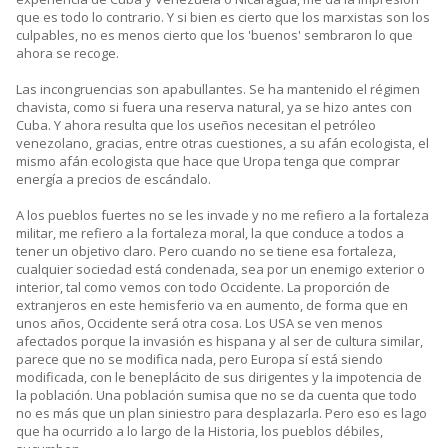
que es todo lo contrario. Y si bien es cierto que los marxistas son los
culpables, no es menos cierto que los 'buenos' sembraron lo que
ahora se recoge.
Las incongruencias son apabullantes. Se ha mantenido el régimen
chavista, como si fuera una reserva natural, ya se hizo antes con
Cuba. Y ahora resulta que los useños necesitan el petróleo
venezolano, gracias, entre otras cuestiones, a su afán ecologista, el
mismo afán ecologista que hace que Uropa tenga que comprar
energía a precios de escándalo.
A los pueblos fuertes no se les invade y no me refiero a la fortaleza
militar, me refiero a la fortaleza moral, la que conduce a todos a
tener un objetivo claro. Pero cuando no se tiene esa fortaleza,
cualquier sociedad está condenada, sea por un enemigo exterior o
interior, tal como vemos con todo Occidente. La proporción de
extranjeros en este hemisferio va en aumento, de forma que en
unos años, Occidente será otra cosa. Los USA se ven menos
afectados porque la invasión es hispana y al ser de cultura similar,
parece que no se modifica nada, pero Europa sí está siendo
modificada, con le beneplácito de sus dirigentes y la impotencia de
la población. Una población sumisa que no se da cuenta que todo
no es más que un plan siniestro para desplazarla. Pero eso es lago
que ha ocurrido a lo largo de la Historia, los pueblos débiles,