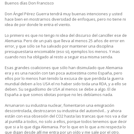
Buenos días Don Francisco
Don Ángel Pérez Guerra tendrá muy buenas intenciones y usted
hace bien en mostrarnos diversidad de enfoques, pero no tiene ni
idea de por donde le entra el viento.
Lo primero es que no tengo ni idea del discurso del canciller ese de
Alemania. Pero de un país que lleva al menos 25 años de error en
error, y que sólo se ha salvado por mantener una disciplina
presupuestaria encomiable (eso si), ejemplos los menos. Y mas
cuando nos ha obligado al resto a seguir esa misma senda.
Esas grandes coaliciones que sólo han disimulado que Alemania
era y es una nación con tan poca autoestima como España, pero
ellos por lo menos han tenido la excusa de que perdida la guerra
mundial deben a los USA el no haber sido toda una RDA, y a ello se
deben. Su seguidísimo de USA al menos se debe a algo. El de
España a que somos idiotas porque no les debíamos nada.
Arruinaron su industria nuclear, fomentaron una emigración
descontrolada, destrozaron su industria del automóvil... y ahora
están con esa obsesión del CO2 hasta las trancas que nos va a dar
al puntilla a todos, no solo a ellos, porque todos tenemos que decir
que si a lo que diga Alemania. Por lo que en lo que a mi respecta lo
que digan desde allí me entra por un oído y me sale por el otro.