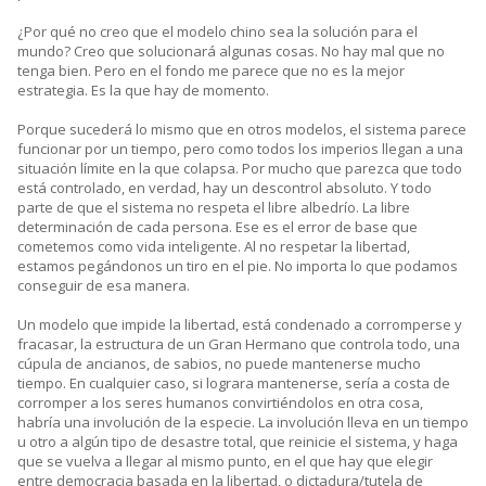
¿Por qué no creo que el modelo chino sea la solución para el
mundo? Creo que solucionará algunas cosas. No hay mal que no
tenga bien. Pero en el fondo me parece que no es la mejor
estrategia. Es la que hay de momento.
Porque sucederá lo mismo que en otros modelos, el sistema parece
funcionar por un tiempo, pero como todos los imperios llegan a una
situación límite en la que colapsa. Por mucho que parezca que todo
está controlado, en verdad, hay un descontrol absoluto. Y todo
parte de que el sistema no respeta el libre albedrío. La libre
determinación de cada persona. Ese es el error de base que
cometemos como vida inteligente. Al no respetar la libertad,
estamos pegándonos un tiro en el pie. No importa lo que podamos
conseguir de esa manera.
Un modelo que impide la libertad, está condenado a corromperse y
fracasar, la estructura de un Gran Hermano que controla todo, una
cúpula de ancianos, de sabios, no puede mantenerse mucho
tiempo. En cualquier caso, si lograra mantenerse, sería a costa de
corromper a los seres humanos convirtiéndolos en otra cosa,
habría una involución de la especie. La involución lleva en un tiempo
u otro a algún tipo de desastre total, que reinicie el sistema, y haga
que se vuelva a llegar al mismo punto, en el que hay que elegir
entre democracia basada en la libertad, o dictadura/tutela de