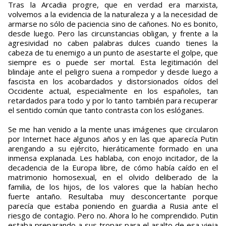
Tras la Arcadia progre, que en verdad era marxista,
volvemos a la evidencia de la naturaleza y a la necesidad de
armarse no sólo de paciencia sino de cañones. No es bonito,
desde luego. Pero las circunstancias obligan, y frente a la
agresividad no caben palabras dulces cuando tienes la
cabeza de tu enemigo a un punto de asestarte el golpe, que
siempre es o puede ser mortal. Esta legitimación del
blindaje ante el peligro suena a rompedor y desde luego a
fascista en los acobardados y distorsionados oídos del
Occidente actual, especialmente en los españoles, tan
retardados para todo y por lo tanto también para recuperar
el sentido común que tanto contrasta con los eslóganes.
Se me han venido a la mente unas imágenes que circularon
por Internet hace algunos años y en las que aparecía Putin
arengando a su ejército, hieráticamente formado en una
inmensa explanada. Les hablaba, con enojo incitador, de la
decadencia de la Europa libre, de cómo había caído en el
matrimonio homosexual, en el olvido deliberado de la
familia, de los hijos, de los valores que la habían hecho
fuerte antaño. Resultaba muy desconcertante porque
parecía que estaba poniendo en guardia a Rusia ante el
riesgo de contagio. Pero no. Ahora lo he comprendido. Putin
estaba preparando a sus tropas para el asalto de esa vieja