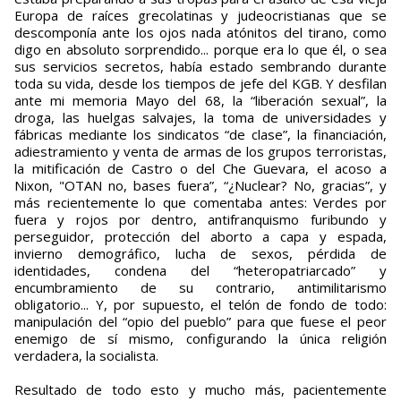
Europa de raíces grecolatinas y judeocristianas que se
descomponía ante los ojos nada atónitos del tirano, como
digo en absoluto sorprendido... porque era lo que él, o sea
sus servicios secretos, había estado sembrando durante
toda su vida, desde los tiempos de jefe del KGB. Y desfilan
ante mi memoria Mayo del 68, la “liberación sexual”, la
droga, las huelgas salvajes, la toma de universidades y
fábricas mediante los sindicatos “de clase”, la financiación,
adiestramiento y venta de armas de los grupos terroristas,
la mitificación de Castro o del Che Guevara, el acoso a
Nixon, "OTAN no, bases fuera”, “¿Nuclear? No, gracias”, y
más recientemente lo que comentaba antes: Verdes por
fuera y rojos por dentro, antifranquismo furibundo y
perseguidor, protección del aborto a capa y espada,
invierno demográfico, lucha de sexos, pérdida de
identidades, condena del “heteropatriarcado” y
encumbramiento de su contrario, antimilitarismo
obligatorio... Y, por supuesto, el telón de fondo de todo:
manipulación del “opio del pueblo” para que fuese el peor
enemigo de sí mismo, configurando la única religión
verdadera, la socialista.
Resultado de todo esto y mucho más, pacientemente