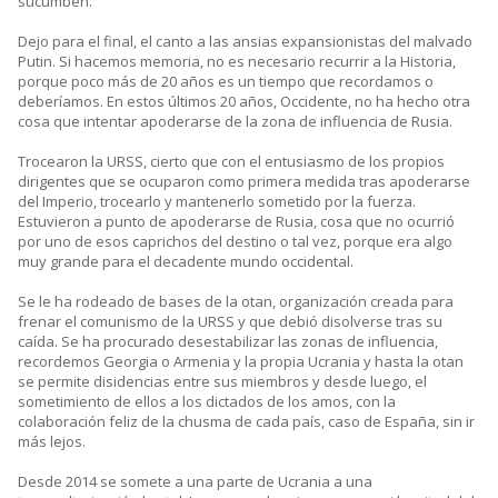
sucumben.
Dejo para el final, el canto a las ansias expansionistas del malvado
Putin. Si hacemos memoria, no es necesario recurrir a la Historia,
porque poco más de 20 años es un tiempo que recordamos o
deberíamos. En estos últimos 20 años, Occidente, no ha hecho otra
cosa que intentar apoderarse de la zona de influencia de Rusia.
Trocearon la URSS, cierto que con el entusiasmo de los propios
dirigentes que se ocuparon como primera medida tras apoderarse
del Imperio, trocearlo y mantenerlo sometido por la fuerza.
Estuvieron a punto de apoderarse de Rusia, cosa que no ocurrió
por uno de esos caprichos del destino o tal vez, porque era algo
muy grande para el decadente mundo occidental.
Se le ha rodeado de bases de la otan, organización creada para
frenar el comunismo de la URSS y que debió disolverse tras su
caída. Se ha procurado desestabilizar las zonas de influencia,
recordemos Georgia o Armenia y la propia Ucrania y hasta la otan
se permite disidencias entre sus miembros y desde luego, el
sometimiento de ellos a los dictados de los amos, con la
colaboración feliz de la chusma de cada país, caso de España, sin ir
más lejos.
Desde 2014 se somete a una parte de Ucrania a una