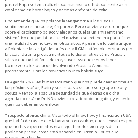
para el Papa se temía allí: el expansionismo ortodoxo frente a un
catolicismo en horas bajas y además enfrente de Italia.
Uno entiende que los polacos le tengan tirria a los rusos. El
sentimiento es mutuo, según parece. Pero conviene recordar que
sobre el catolicismo polaco y aledaños cuelga un antisemitismo
sistemático que posibilitó que el nazismo se extendiera por allí con
una facilidad que no tuvo en otros sitios. A pesar de lo cual aunque
a Polonia se la castigó después de la II GM quitándole territorios (en
la actual Ucrania precisamente), se le dieron otros cómo Prusia y
Silesia que no habían sido muy suyos. Así que menos lobos.
No me veo a los polacos devolviendo Prusia a Alemania
precisamente. Y sin los soviéticos nunca habría suya.
La Agenda 20-30 es lo mas totalitario que nos puede caer encima en
los próximos años, Putin y sus tropas a su lado son grupo de boy
scouts, y tengo la absoluta seguridad de que detrás de dicha
agenda no está un Dr. NO soviético acariciando un gatito, y es en lo
que nos deberíamos enfocar.
Y respecto al virus chino. Visto todo el know how y financiación USA
que había detrás de ese laboratorio en Wuhan, que si existía es por
que ciertos experimentos era mejor tenerlos bien lejos de la
población propia, como está pasando en Ucrania... pues que
quieren que les diga.