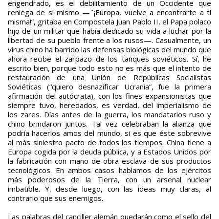
engendrado, es el debilitamiento de un Occidente que
reniega de sí mismo —¨¡Europa, vuelve a encontrarte a tí
misma!”, gritaba en Compostela Juan Pablo II, el Papa polaco
hijo de un militar que había dedicado su vida a luchar por la
libertad de su pueblo frente a los rusos—. Casualmente, un
virus chino ha barrido las defensas biológicas del mundo que
ahora recibe el zarpazo de los tanques soviéticos. Sí, he
escrito bien, porque todo esto no es más que el intento de
restauración de una Unión de Repúblicas Socialistas
Soviéticas (“quiero desnazificar Ucrania”, fue la primera
afirmación del autócrata), con los fines expansionistas que
siempre tuvo, heredados, es verdad, del imperialismo de
los zares. Días antes de la guerra, los mandatarios ruso y
chino brindaron juntos. Tal vez celebraban la alianza que
podría hacerlos amos del mundo, si es que éste sobrevive
al más siniestro pacto de todos los tiempos. China tiene a
Europa cogida por la deuda pública, y a Estados Unidos por
la fabricación con mano de obra esclava de sus productos
tecnológicos. En ambos casos hablamos de los ejércitos
más poderosos de la Tierra, con un arsenal nuclear
imbatible. Y, desde luego, con las ideas muy claras, al
contrario que sus enemigos.
Las palabras del canciller alemán quedarán como el sello del