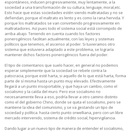
espontáneos, inducen progresivamente, muy lentamente, a la
sociedad a una transformación de su cultura, lenguaje, moral,etc.
Esto hace que estas sociedades estén siendo maltratadas y no se
defiendan, porque el maltrato es lento y es como la rana hervida. Y
porque los maltratados se van convirtiendo progresivamente en
maltratadores. Así pues todo el sistema social está corrompido de
arriba abajo. Teniendo en cuenta cuando los factores
ponerogénicos facilitan actualmente, con las leyes y sistemas
políticos que tenemos, el ascenso al poder. Si tuvieramos otro
sistema que estuviera adaptado a este problema, se lograría
mantener dichos factores ponerogénicos fuera del poder.
El tipo de comentarios que suelo hacer, en general no podemos
esperar simplemente que la sociedad se rebele contra la
patocracia, porque esté harta, si aquello de lo que está harta, forma
parte de sí misma hasta un punto muy elevado. Efectivamente
llegará a un punto insoportable, y que haya un cambio, como el
socialismo y la caída del muro. Pero ese socialismo no
necesariamente lleva a eso, podría llevar a otro camino distinto
como el del gobierno Chino, donde se quita el socialismo, pero se
mantiene la idea del comunismo, y se va gestando un tipo de
sociedad y política. hasta cierto punto orwelliana, pero con un libre
mercado intervenido, sistema de crédito social, hipervigilancia.
Dando lugar a un nuevo tipo de manera de entender el socialismo,