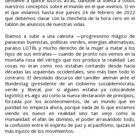
devuelve a quince lustros atrás, dándole la vuelta a todos
nuestros conceptos sobre el mundo en el que vivimos. O en
el que vivíamos hasta ese jueves 24 de febrero de 2022
que debemos clavar con la chincheta de la hora cero en el
tablón de anuncios de nuestras vidas.
Íbamos a subir a una calesita —progresismo mágico de
panaceas buenistas, políticas verdes, energías alternativas,
paraíso LGTBi, y mucho derecho de la mujer a matar a los
hijos de sus entrañas— cuando de pronto nos vemos en la
montaña rusa del vértigo que nos produce la realidad. Las
cosas no eran como nos estaban contando desde hacía
décadas las izquierdas occidentales, sino más bien todo lo
contrario. El desolado discurso del canciller alemán ante el
Bundestag (presidente de un Gobierno socialdemócrata,
verde y liberal, por si alguien estaba ya colocándole
bigotito) es algo así como la nueva declaración de principios,
forzada por los acontecimientos, de un mundo que en
puridad no empieza ahora, porque nada de lo que estamos
viendo es nuevo en realidad sino tan viejo como la
Humanidad: el afán de dominio, el poder arrasándolo todo,
la confusión entre el espíritu de paz y el pacifismo, quizás el
más injusto de los movimientos.