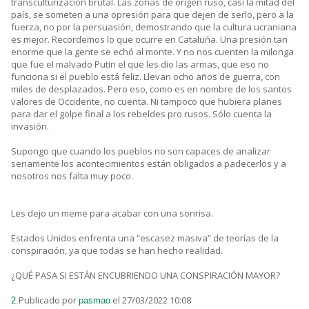
transculturización brutal. Las zonas de origen ruso, casi la mitad del
país, se someten a una opresión para que dejen de serlo, pero a la
fuerza, no por la persuasión, demostrando que la cultura ucraniana
es mejor. Recordemos lo que ocurre en Cataluña. Una presión tan
enorme que la gente se echó al monte. Y no nos cuenten la milonga
que fue el malvado Putin el que les dio las armas, que eso no
funciona si el pueblo está feliz. Llevan ocho años de guerra, con
miles de desplazados. Pero eso, como es en nombre de los santos
valores de Occidente, no cuenta. Ni tampoco que hubiera planes
para dar el golpe final a los rebeldes pro rusos. Sólo cuenta la
invasión.
Supongo que cuando los pueblos no son capaces de analizar
seriamente los acontecimientos están obligados a padecerlos y a
nosotros nos falta muy poco.
Les dejo un meme para acabar con una sonrisa.
Estados Unidos enfrenta una “escasez masiva” de teorías de la
conspiración, ya que todas se han hecho realidad.
¿QUÉ PASA SI ESTÁN ENCUBRIENDO UNA CONSPIRACIÓN MAYOR?
Publicado por
el 27/03/2022 10:08
2.
pasmao