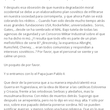
Y después esa obsesión de que nuestra degradación moral
occidental se debe a un elaboradísimo plan soviético de infiltrarse
en nuestra sociedad para corromperla.. y que ahora Putin se está
cobrando los réditos ... Cuando han sido desde mucho tiempo atrás
esas grandes fundaciones USA, Rockefeller, universidades.. Soros,
Gates,...desde se ha sembrado el MAL. Bajo tutela de todas las
agencias de seguridad y un Consorcio Militar Industrial sobre el que
no ha dicho ni mú. ¿Y resulta que todo ello es parte de un plan
mefistofélico de serie B? ¿Brezinsky, la espantosa Albright,
Rumsfeld, Cheney, ... eran todos comunistas y respondían a
intereses soviéticos..? Por favor, que el personal se siente y se
calme un poco.
Un poquito de por favor.
Y si entramos con lo el Papa Juan Pablo II.
Que decir de la persona que a su manera impulsó/alentó esa
Guerra en Yugoeslava, en la idea de liberar a las católicas Eslovenia
y Croacia, frente a las ortodoxas Serbias y aledaños, mas la
musulmana Bosnia. Con miles de muertos detrás. Supongo que
después se arrepentiría, pero no lo dijo en voz muy alta. Y sólo por
eso, sobre ese papado debería ponerse sordina. NO se pueden
justificar guerras, y menos sobre una base religiosa. Que es lo que