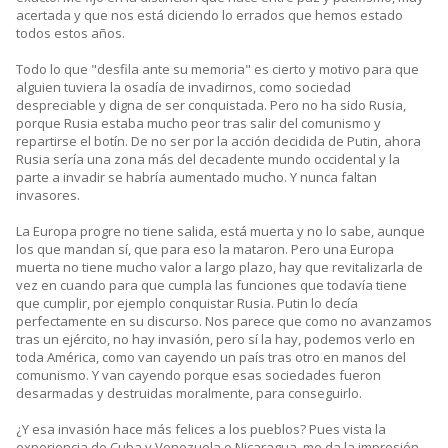
acertada y que nos está diciendo lo errados que hemos estado
todos estos años.
Todo lo que "desfila ante su memoria" es cierto y motivo para que
alguien tuviera la osadía de invadirnos, como sociedad
despreciable y digna de ser conquistada. Pero no ha sido Rusia,
porque Rusia estaba mucho peor tras salir del comunismo y
repartirse el botín. De no ser por la acción decidida de Putin, ahora
Rusia sería una zona más del decadente mundo occidental y la
parte a invadir se habría aumentado mucho. Y nunca faltan
invasores.
La Europa progre no tiene salida, está muerta y no lo sabe, aunque
los que mandan sí, que para eso la mataron. Pero una Europa
muerta no tiene mucho valor a largo plazo, hay que revitalizarla de
vez en cuando para que cumpla las funciones que todavía tiene
que cumplir, por ejemplo conquistar Rusia. Putin lo decía
perfectamente en su discurso. Nos parece que como no avanzamos
tras un ejército, no hay invasión, pero sí la hay, podemos verlo en
toda América, como van cayendo un país tras otro en manos del
comunismo. Y van cayendo porque esas sociedades fueron
desarmadas y destruidas moralmente, para conseguirlo.
¿Y esa invasión hace más felices a los pueblos? Pues vista la
experiencia de Cuba y Venezuela o Nicaragua, me da la impresión