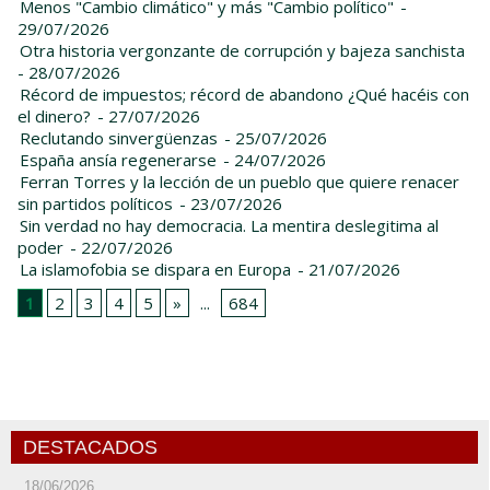
Menos "Cambio climático" y más "Cambio político"
-
29/07/2026
Otra historia vergonzante de corrupción y bajeza sanchista
- 28/07/2026
Récord de impuestos; récord de abandono ¿Qué hacéis con
el dinero?
- 27/07/2026
Reclutando sinvergüenzas
- 25/07/2026
España ansía regenerarse
- 24/07/2026
Ferran Torres y la lección de un pueblo que quiere renacer
sin partidos políticos
- 23/07/2026
Sin verdad no hay democracia. La mentira deslegitima al
poder
- 22/07/2026
La islamofobia se dispara en Europa
- 21/07/2026
1
2
3
4
5
»
...
684
DESTACADOS
18/06/2026