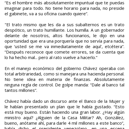
“Es el hombre más absolutamente impuntual que te puedas
imaginar para todo. No tiene horario para nada, no preside
el gabinete, va a su oficina cuando quiere”.
"El trato mismo que les da a sus subalternos es un trato
despótico, un trato humillante. Los humilla. A un gobernador
delante de nosotros, altos funcionarios, le dijo en una
oportunidad que era una porquería que no servía para nada,
que ‘usted se me va inmediatamente de aquí’, etcétera”.
“Después reconoce que comete errores, se da cuenta que
lo ha hecho mal... pero al rato vuelve a hacerlo.”
En el manejo económico del gobierno Chávez operaba con
total arbitrariedad, como si manejara una hacienda personal.
No tiene idea en materia de finanzas. Absolutamente
ninguna regla de control. De golpe manda: “Dale al banco tal
tantos millones”.
Chávez había dado un discurso ante el Banco de la Mujer y
le habían presentado un plan que le había gustado. “Esto
está muy bueno. Están haciendo una gran labor. ¿Hay algún
ministro aquí? ¿Alguien de la Casa Militar? Ah, González,
bueno, anótame ahí, para darle 4 mil millones a este banco”,
había dicho el presidente venezolano, en una escena