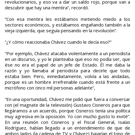
revolucionarios, y eso va a dar un saldo rojo, porque van a
descubrir que hay una mentira”, recordó.
“Con esa mentira les estábamos metiendo miedo a los
sectores económicos, y estábamos engañando también a la
vieja izquierda, que seguía pensando en la revolución”.
“¿Y cómo reaccionaba Chávez cuando le decía eso?”
“Por ejemplo, Chávez atacaba violentamente a un periodista
en un discurso, y yo le planteaba que eso no podía ser, que
ése no era el papel de un jefe de Estado. Él me daba la
razón y yo llamaba al periodista para decirle que todo
estaba bien. Pero, inmediatamente, volvía a las andadas,
porque es un hombre irrefrenable cuando está frente a un
micrófono con cinco mil personas adelante”,
“En una oportunidad, Chávez me pidió que fuera a conversar
con (el magnate de la televisión) Gustavo Cisneros para que
llegáramos a un acuerdo, porque Cisneros tenía una política
muy agresiva en la oposición. Yo con mucho gusto lo invité”.
En una reunión con Cisneros y el Fiscal General, Isaías
Rodríguez, habían llegado a un entendimiento de que de
ambos lados (la cadena de TV y Chávez) bajarían el tono de