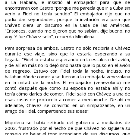
a La Habana, le insistió al embajador para que se
encontraran con Castro “porque me parecía que ir a Cuba sin
verlo a Fidel no tenía sentido” El embajador dijo que no
podía dar seguridades, porque la invitación era para que
Chávez diera un discurso en la Casa de las Américas.
“Entonces, cuando me dijeron que no sabían, dije bueno, no
voy. Y fue Chávez solo”, recuerda Miquilena.
Para sorpresa de ambos, Castro no sólo recibiría a Chávez
durante ese viaje, sino que lo estaría esperando a su
llegada. “Fidel lo estaba esperando en la escalera del avión,
y de allí en más no lo dejó sino hasta que lo puso en el avión
de regreso. Estuvo con Fidel toda la noche. Incluso, no
hallaban dónde comer y se fueron a la embajada venezolana
en la mitad de la noche. El embajador (venezolano) me
contó después que como su esposa no estaba ahí y no
tenía cómo darles de comer, Fidel salió con Chávez a una de
esas casas de protocolo a comer a medianoche. De ahí en
adelante, Chávez se convirtió en un simpatizante, en un
amigo de Fidel, compartiendo sus ideas”.
Miquilena se había retirado del gobierno a mediados de
2002, frustrado por el hecho de que Chávez no siguiera su
consejo de bajar el tono incendiario de sus discursos, que