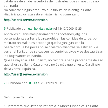
catalanes dejen de hacerlo,és demostrarles que sin nosotros no
son nada.
No comprar ningún producto que tribute en la antigua Carta
Hispánica,cuya lista está en éste mismo comentario
http://user@server.extension
Publicado por
el 18/12/2009 15:25
6.
juan bendala galán
Ahora los buenisimos parlamentarios occitanos ,algunos
pertenecientes a Terra Lluire,prohiben las corridas de toros, por
maltrato animal.Pues propongo que hagan igual con la
pesca,porque los peces no se divierten mientras se asfixian. Y a
cerrar el Bulli,donde se cuecen los centollos vivos y se descuartizan
los bogavantes coleando.
Que se vayan a la M.E insisto, no compreis nada procedente de eso
que ahora se llama Catalunya y no és más que el resto Carolingio
de la Carta Hispánica.
http://user@server.extension
Publicado por
el 20/12/2009 01:06
7.
LIGUR
Señor Juan Bendala:
1.- Interpreto que usted se refiere a la Marca Hispánica. La Carta