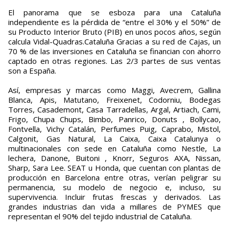
El panorama que se esboza para una Cataluña
independiente es la pérdida de “entre el 30% y el 50%” de
su Producto Interior Bruto (PIB) en unos pocos años, según
calcula Vidal-Quadras.Cataluña Gracias a su red de Cajas, un
70 % de las inversiones en Cataluña se financian con ahorro
captado en otras regiones. Las 2/3 partes de sus ventas
son a España.
Así, empresas y marcas como Maggi, Avecrem, Gallina
Blanca, Apis, Matutano, Freixenet, Codorniu, Bodegas
Torres, Casademont, Casa Tarradellas, Argal, Artiach, Cami,
Frigo, Chupa Chups, Bimbo, Panrico, Donuts , Bollycao,
Fontvella, Vichy Catalán, Perfumes Puig, Caprabo, Mistol,
Calgonit, Gas Natural, La Caixa, Caixa Catalunya o
multinacionales con sede en Cataluña como Nestle, La
lechera, Danone, Buitoni , Knorr, Seguros AXA, Nissan,
Sharp, Sara Lee. SEAT u Honda, que cuentan con plantas de
producción en Barcelona entre otras, verían peligrar su
permanencia, su modelo de negocio e, incluso, su
supervivencia. Incluir frutas frescas y derivados. Las
grandes industrias dan vida a millares de PYMES que
representan el 90% del tejido industrial de Cataluña.