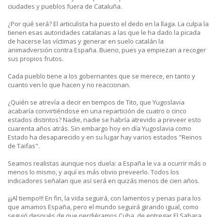
ciudades y pueblos fuera de Cataluña.
¿Por qué será? El articulista ha puesto el dedo en la llaga. La culpa la
tienen esas autoridades catalanas a las que le ha dado la picada
de hacerse las víctimas y generar en suelo catalán la
animadversión contra España. Bueno, pues ya empiezan a recoger
sus propios frutos.
Cada pueblo tiene a los gobernantes que se merece, en tanto y
cuanto ven lo que hacen y no reaccionan.
¿Quién se atrevía a decir en tiempos de Tito, que Yugoslavia
acabaría convirtiéndose en una repartición de cuatro o cinco
estados distintos? Nadie, nadie se habría atrevido a preveer esto
cuarenta años atrás. Sin embargo hoy en día Yugoslavia como
Estado ha desaparecido y en su lugar hay varios estados "Reinos
de Taifas".
Seamos realistas aunque nos duela: a España le va a ocurrir más o
menos lo mismo, y aquí es más obvio preveerlo. Todos los
indicadores señalan que así será en quizás menos de cien años.
¡¡¡Al tiempo!!! En fin, la vida seguirá, con lamentos y penas para los
que amamos España, pero el mundo seguirá girando igual, como
seguió después de que perdiéramos Cuba, de entregar El Sahara