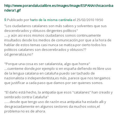
http://www.porandalucialibre.es/images/Image/ESPANA/chicaconba
ndera1.gif
Publicado por
el 25/02/2010 19:50
9.
harto de la misma cantinela
"Los ciudadanos catalanes son más sabios y solventes que sus
descerebrados y obtusos dirigentes políticos"
.....y aún asi esos mismos ciudadanos somos continuamente
insultados desde los medios de comunicación,por que a la hora de
hablar de estos temas casi nunca se matiza.por cierto todos los
politicos catalanes son descerebrados y obtusos??
úd.generaliza,no?
"Porque una cosa es ser catalanista, algo que honra"
....cuenteme donde,por ejemplo si en españa defiendo mi libre uso
de la lengua catalana en cataluña puedo ser tachado de
nazionalista o independentista,es más, parece que nos tengamos
que justificar a cada paso que damos por ser quienes somos.
"El daño está hecho, la antipatía que esos “catalanes” han creado y
sembrado contra Cataluña"
.......desde que tengo uso de razón esa antipatia ha estado alli y
desgraciadamente en algunos sectores da muchos votos,el
problema no es de ahora.