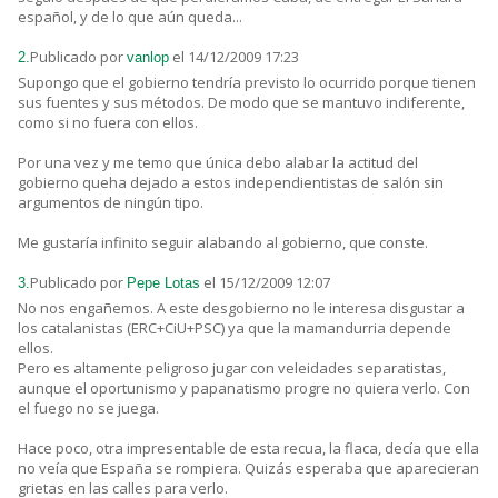
español, y de lo que aún queda...
Publicado por
el 14/12/2009 17:23
2.
vanlop
Supongo que el gobierno tendría previsto lo ocurrido porque tienen
sus fuentes y sus métodos. De modo que se mantuvo indiferente,
como si no fuera con ellos.
Por una vez y me temo que única debo alabar la actitud del
gobierno queha dejado a estos independientistas de salón sin
argumentos de ningún tipo.
Me gustaría infinito seguir alabando al gobierno, que conste.
Publicado por
el 15/12/2009 12:07
3.
Pepe Lotas
No nos engañemos. A este desgobierno no le interesa disgustar a
los catalanistas (ERC+CiU+PSC) ya que la mamandurria depende
ellos.
Pero es altamente peligroso jugar con veleidades separatistas,
aunque el oportunismo y papanatismo progre no quiera verlo. Con
el fuego no se juega.
Hace poco, otra impresentable de esta recua, la flaca, decía que ella
no veía que España se rompiera. Quizás esperaba que aparecieran
grietas en las calles para verlo.