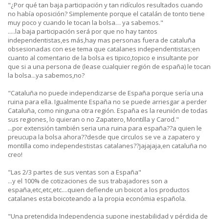
"¿Por qué tan baja participación y tan ridículos resultados cuando
no había oposición? Simplemente porque el catalán de tonto tiene
muy poco y cuando le tocan la bolsa… ya sabemos."
.....la baja participación será por que no hay tantos
independentistas,es más,hay mas personas fuera de cataluña
obsesionadas con ese tema que catalanes independentistas;en
cuanto al comentario de la bolsa es tipico,topico e insultante por
que si a una persona de (lease cualquier región de españa) le tocan
la bolsa...ya sabemos,no?
"Cataluña no puede independizarse de España porque sería una
ruina para ella. Igualmente España no se puede arriesgar a perder
Cataluña, como ninguna otra región. España es la reunión de todas
sus regiones, lo quieran o no Zapatero, Montilla y Carod."
...por extensión también seria una ruina para españa??a quien le
preucupa la bolsa ahora??desde que circulos se ve a zapatero y
montilla como independestistas catalanes??jajajaja,en cataluña no
creo!
"Las 2/3 partes de sus ventas son a España"
...y el 100% de cotizaciones de sus trabajadores son a
españa,etc,etc,etc....quien defiende un boicot a los productos
catalanes esta boicoteando a la propia económia española.
"Una pretendida Independencia supone inestabilidad y pérdida de