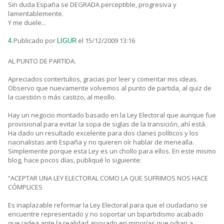
Sin duda España se DEGRADA perceptible, progresiva y
lamentablemente.
Y me duele...
Publicado por
el 15/12/2009 13:16
4.
LIGUR
AL PUNTO DE PARTIDA.
Apreciados contertulios, gracias por leer y comentar mis ideas.
Observo que nuevamente volvemos al punto de partida, al quiz de
la cuestión o más castizo, al meollo.
Hay un negocio montado basado en la Ley Electoral que aunque fue
provisional para evitar la sopa de siglas de la transición, ahí está.
Ha dado un resultado excelente para dos clanes políticos y los
nacinalistas anti España y no quieren oír hablar de menealla.
Simplemente porque esta Ley es un chollo para ellos. En este mismo
blog, hace pocos días, publiqué lo siguiente:
“ACEPTAR UNA LEY ELECTORAL COMO LA QUE SUFRIMOS NOS HACE
CÓMPLICES
Es inaplazable reformar la Ley Electoral para que el ciudadano se
encuentre representado y no soportar un bipartidismo acabado
que jadea ante la realidad apoyado en minorías que odian a