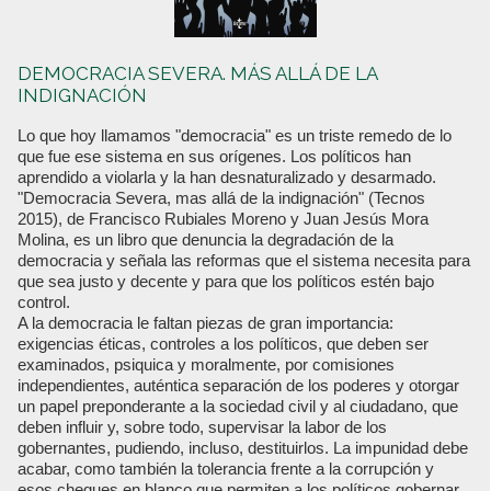
DEMOCRACIA SEVERA. MÁS ALLÁ DE LA
INDIGNACIÓN
Lo que hoy llamamos "democracia" es un triste remedo de lo
que fue ese sistema en sus orígenes. Los políticos han
aprendido a violarla y la han desnaturalizado y desarmado.
"Democracia Severa, mas allá de la indignación" (Tecnos
2015), de Francisco Rubiales Moreno y Juan Jesús Mora
Molina, es un libro que denuncia la degradación de la
democracia y señala las reformas que el sistema necesita para
que sea justo y decente y para que los políticos estén bajo
control.
A la democracia le faltan piezas de gran importancia:
exigencias éticas, controles a los políticos, que deben ser
examinados, psiquica y moralmente, por comisiones
independientes, auténtica separación de los poderes y otorgar
un papel preponderante a la sociedad civil y al ciudadano, que
deben influir y, sobre todo, supervisar la labor de los
gobernantes, pudiendo, incluso, destituirlos. La impunidad debe
acabar, como también la tolerancia frente a la corrupción y
esos cheques en blanco que permiten a los políticos gobernar