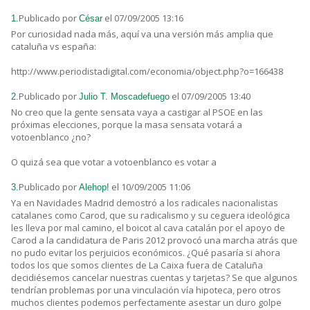
Publicado por
el 07/09/2005 13:16
1.
César
Por curiosidad nada más, aquí va una versión más amplia que
cataluña vs españa:
http://www.periodistadigital.com/economia/object.php?o=166438
Publicado por
el 07/09/2005 13:40
2.
Julio T. Moscadefuego
No creo que la gente sensata vaya a castigar al PSOE en las
próximas elecciones, porque la masa sensata votará a
votoenblanco ¿no?
O quizá sea que votar a votoenblanco es votar a
Publicado por
el 10/09/2005 11:06
3.
Alehop!
Ya en Navidades Madrid demostró a los radicales nacionalistas
catalanes como Carod, que su radicalismo y su ceguera ideológica
les lleva por mal camino, el boicot al cava catalán por el apoyo de
Carod a la candidatura de Paris 2012 provocó una marcha atrás que
no pudo evitar los perjuicios económicos. ¿Qué pasaría si ahora
todos los que somos clientes de La Caixa fuera de Cataluña
decidiésemos cancelar nuestras cuentas y tarjetas? Se que algunos
tendrían problemas por una vinculación vía hipoteca, pero otros
muchos clientes podemos perfectamente asestar un duro golpe