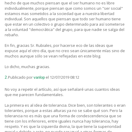
hecho de que muchos piensan que el ser humano no es libre
individualmente, porque piensan que como somos un "ser social"
estamos mas sometidos a la sociedad que a nuestra libertad
individual. Son aquellos que piensan que todo ser humano tiene
que estar en un colectivo o grupo determinado para así someterse
a la voluntad "democrática" del grupo, para que nadie se salga del
rebaño.
En fin, gracias Sr. Rubiales, por hacerse eco de las ideas que
expuse aquí el otro día, que no creo sean únicamente mías sino de
muchos aunque sólo se vean reflejadas en este blog.
Lo dicho, muchas gracias.
Publicado por
el 12/07/2019 08:12
2.
vanlop
No voy a repetir el artículo, así que señalaré unas cuantos ideas
que me parecen fundamentales.
La primera es al idea de tolerancia. Dice bien, son tolerantes o eran
tolerantes, porque a estas alturas ya no se sabe qué son. Pero la
tolerancia no es más que una forma de condescendencia que se
tiene con los inferiores, entre iguales nunca hay tolerancia, hay
respeto. Y es que la izquierda divina, la que tiene la superioridad
moral y debido a esto, no puede ser igual a otras formas de