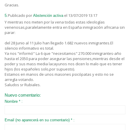
Gracias.
Publicado por
el 13/07/2019 13:17
5.
Abstención activa
Y mientras nos meten por la vena todas estas ideologías
venenosas,paralelamente entra en España inmigración africana sin
parar:
del 28 Junio al 11 Julio han llegado 1.682 nuevos inmigrantes.El
silencio informativo es total.
Ya nos "informó" La 6 que "necesitamos" 270.000 inmigrantes-año
hasta el 2050 para poder asegurar las pensiones,mientras desde el
poder y sus mass media lacayunos nos dicen lo malo que es tener
hijos (los españoles solo,por supuesto).
Estamos en manos de unos masones psicópatas y esto no se
arregla votando.
Saludos sr Rubiales.
Nuevo comentario:
Nombre * :
Email (no aparecerá en su comentario) * :