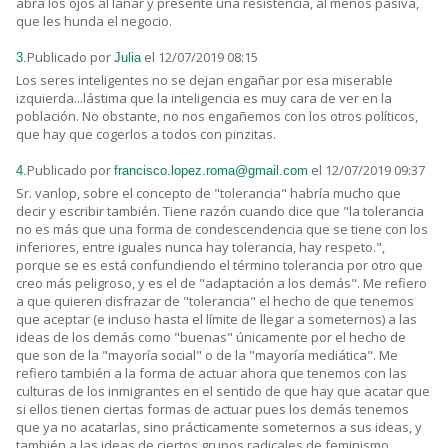
abra los ojos al lanar y presente una resistencia, al menos pasiva,
que les hunda el negocio.
Publicado por
el 12/07/2019 08:15
3.
Julia
Los seres inteligentes no se dejan engañar por esa miserable
izquierda...lástima que la inteligencia es muy cara de ver en la
población. No obstante, no nos engañemos con los otros políticos,
que hay que cogerlos a todos con pinzitas.
Publicado por
el 12/07/2019 09:37
4.
francisco.lopez.roma@gmail.com
Sr. vanlop, sobre el concepto de "tolerancia" habría mucho que
decir y escribir también. Tiene razón cuando dice que "la tolerancia
no es más que una forma de condescendencia que se tiene con los
inferiores, entre iguales nunca hay tolerancia, hay respeto.",
porque se es está confundiendo el término tolerancia por otro que
creo más peligroso, y es el de "adaptación a los demás". Me refiero
a que quieren disfrazar de "tolerancia" el hecho de que tenemos
que aceptar (e incluso hasta el límite de llegar a someternos) a las
ideas de los demás como "buenas" únicamente por el hecho de
que son de la "mayoría social" o de la "mayoría mediática". Me
refiero también a la forma de actuar ahora que tenemos con las
culturas de los inmigrantes en el sentido de que hay que acatar que
si ellos tienen ciertas formas de actuar pues los demás tenemos
que ya no acatarlas, sino prácticamente someternos a sus ideas, y
también a las ideas de ciertos grupos radicales de feminismo,