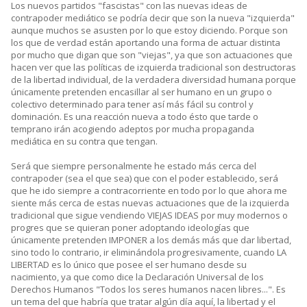
Los nuevos partidos "fascistas" con las nuevas ideas de
contrapoder mediático se podría decir que son la nueva "izquierda"
aunque muchos se asusten por lo que estoy diciendo. Porque son
los que de verdad están aportando una forma de actuar distinta
por mucho que digan que son "viejas", ya que son actuaciones que
hacen ver que las políticas de izquierda tradicional son destructoras
de la libertad individual, de la verdadera diversidad humana porque
únicamente pretenden encasillar al ser humano en un grupo o
colectivo determinado para tener así más fácil su control y
dominación. Es una reacción nueva a todo ésto que tarde o
temprano irán acogiendo adeptos por mucha propaganda
mediática en su contra que tengan.
Será que siempre personalmente he estado más cerca del
contrapoder (sea el que sea) que con el poder establecido, será
que he ido siempre a contracorriente en todo por lo que ahora me
siente más cerca de estas nuevas actuaciones que de la izquierda
tradicional que sigue vendiendo VIEJAS IDEAS por muy modernos o
progres que se quieran poner adoptando ideologías que
únicamente pretenden IMPONER a los demás más que dar libertad,
sino todo lo contrario, ir eliminándola progresivamente, cuando LA
LIBERTAD es lo único que posee el ser humano desde su
nacimiento, ya que como dice la Declaración Universal de los
Derechos Humanos "Todos los seres humanos nacen libres...". Es
un tema del que habría que tratar algún día aquí, la libertad y el