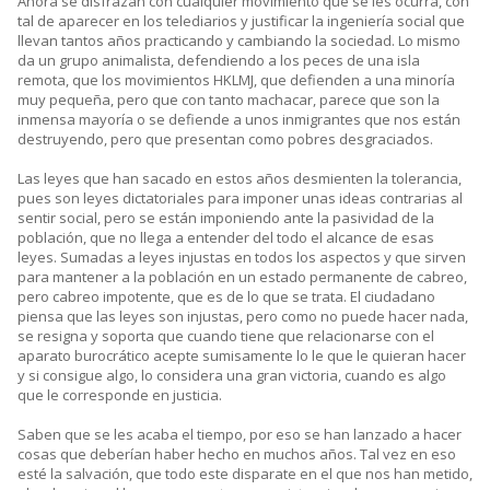
Ahora se disfrazan con cualquier movimiento que se les ocurra, con
tal de aparecer en los telediarios y justificar la ingeniería social que
llevan tantos años practicando y cambiando la sociedad. Lo mismo
da un grupo animalista, defendiendo a los peces de una isla
remota, que los movimientos HKLMJ, que defienden a una minoría
muy pequeña, pero que con tanto machacar, parece que son la
inmensa mayoría o se defiende a unos inmigrantes que nos están
destruyendo, pero que presentan como pobres desgraciados.
Las leyes que han sacado en estos años desmienten la tolerancia,
pues son leyes dictatoriales para imponer unas ideas contrarias al
sentir social, pero se están imponiendo ante la pasividad de la
población, que no llega a entender del todo el alcance de esas
leyes. Sumadas a leyes injustas en todos los aspectos y que sirven
para mantener a la población en un estado permanente de cabreo,
pero cabreo impotente, que es de lo que se trata. El ciudadano
piensa que las leyes son injustas, pero como no puede hacer nada,
se resigna y soporta que cuando tiene que relacionarse con el
aparato burocrático acepte sumisamente lo le que le quieran hacer
y si consigue algo, lo considera una gran victoria, cuando es algo
que le corresponde en justicia.
Saben que se les acaba el tiempo, por eso se han lanzado a hacer
cosas que deberían haber hecho en muchos años. Tal vez en eso
esté la salvación, que todo este disparate en el que nos han metido,