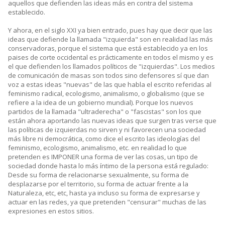
aquellos que defienden las ideas más en contra del sistema
establecido.
Y ahora, en el siglo XXI ya bien entrado, pues hay que decir que las
ideas que defiende la llamada "izquierda" son en realidad las más
conservadoras, porque el sistema que está establecido ya en los
paises de corte occidental es prácticamente en todos el mismo y es
el que defienden los llamados políticos de "izquierdas". Los medios
de comunicación de masas son todos sino defensores sí que dan
voz a estas ideas "nuevas" de las que habla el escrito referidas al
feminismo radical, ecologismo, animalismo, o globalismo (que se
refiere a la idea de un gobierno mundial). Porque los nuevos
partidos de la llamada "ultraderecha" o "fascistas" son los que
están ahora aportando las nuevas ideas que surgen tras verse que
las políticas de izquierdas no sirven y ni favorecen una sociedad
más libre ni democrática, como dice el escrito las ideologías del
feminismo, ecologismo, animalismo, etc. en realidad lo que
pretenden es IMPONER una forma de ver las cosas, un tipo de
sociedad donde hasta lo más íntimo de la persona está regulado:
Desde su forma de relacionarse sexualmente, su forma de
desplazarse por el territorio, su forma de actuar frente a la
Naturaleza, etc, etc, hasta ya incluso su forma de expresarse y
actuar en las redes, ya que pretenden "censurar" muchas de las
expresiones en estos sitios.