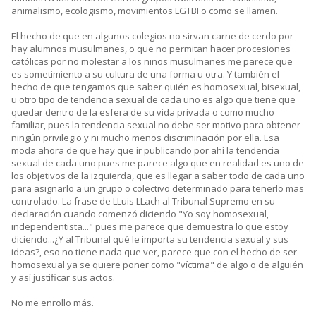
animalismo, ecologismo, movimientos LGTBI o como se llamen.
El hecho de que en algunos colegios no sirvan carne de cerdo por
hay alumnos musulmanes, o que no permitan hacer procesiones
católicas por no molestar a los niños musulmanes me parece que
es sometimiento a su cultura de una forma u otra. Y también el
hecho de que tengamos que saber quién es homosexual, bisexual,
u otro tipo de tendencia sexual de cada uno es algo que tiene que
quedar dentro de la esfera de su vida privada o como mucho
familiar, pues la tendencia sexual no debe ser motivo para obtener
ningún privilegio y ni mucho menos discriminación por ella. Esa
moda ahora de que hay que ir publicando por ahí la tendencia
sexual de cada uno pues me parece algo que en realidad es uno de
los objetivos de la izquierda, que es llegar a saber todo de cada uno
para asignarlo a un grupo o colectivo determinado para tenerlo mas
controlado. La frase de LLuis LLach al Tribunal Supremo en su
declaración cuando comenzó diciendo "Yo soy homosexual,
independentista..." pues me parece que demuestra lo que estoy
diciendo...¿Y al Tribunal qué le importa su tendencia sexual y sus
ideas?, eso no tiene nada que ver, parece que con el hecho de ser
homosexual ya se quiere poner como "víctima" de algo o de alguién
y así justificar sus actos.
No me enrollo más.