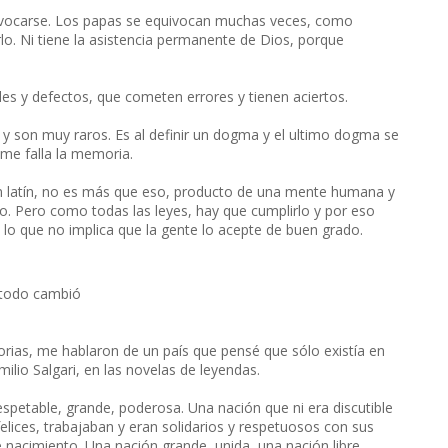
quivocarse. Los papas se equivocan muchas veces, como
lo. Ni tiene la asistencia permanente de Dios, porque
es y defectos, que cometen errores y tienen aciertos.
 y son muy raros. Es al definir un dogma y el ultimo dogma se
 me falla la memoria.
en latín, no es más que eso, producto de una mente humana y
o. Pero como todas las leyes, hay que cumplirlo y por eso
, lo que no implica que la gente lo acepte de buen grado.
y todo cambió
rias, me hablaron de un país que pensé que sólo existía en
Emilio Salgari, en las novelas de leyendas.
espetable, grande, poderosa. Una nación que ni era discutible
felices, trabajaban y eran solidarios y respetuosos con sus
 nacimiento. Una nación grande, unida, una nación libre.