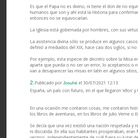
Es que el Papa no es divino, ni tiene el don de no e
humanos que son y ahí está la Historia para confirmar
entonces no se equivocarían.
La Iglesia está gobernada por hombres, con sus virtud
La asistencia divina sólo se produce en algunos casos
definió a mediados del XIX, hace casi dos siglos, si no
Por ejemplo, esta especie de decreto sobre la Misa 
aparte que pueda o no ser un error, lo aceptamos o n
van a desaparecer las misas en latín en algunos sitios
2.
Publicado por
el 30/07/2021 12:13
Josuhé
España, un país con futuro, en el que llegaron ‘ellos’ 
En una ocasión me contaron cosas, me contaron histo
los libros de aventuras, en los libros de Julio Verne o 
Se decía que una vez existió una nación respetada y r
ni discutida. En ella sus habitantes prosperaban, eran 
vecinos, independientemente de cuál fuera su lugar de