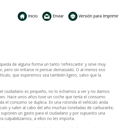
Inicio
Enviar
Versión para Imprimir
queda de alguna forma un tanto 'refrescante' y sirve muy
nar, pero sin irritarse ni pensar demasiado. O al menos eso
rtículo, que esperemos sea también ligero, salvo que la
 el ciudadano es pequeño, no lo echamos a ver y no damos
nes. Hace unos años tuve un coche que tenía el consumo
nda el consumo se duplica. En una rotonda el vehículo anda
culo y salen al cabo del año muchas toneladas de carburante,
sí suponen un gasto para el ciudadano y por supuesto una
a culpabilizarnos, a ellos no les importa.