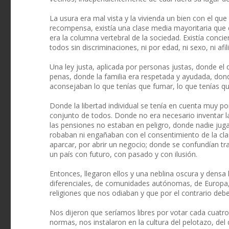
La usura era mal vista y la vivienda un bien con el que 
recompensa, existía una clase media mayoritaria que d
era la columna vertebral de la sociedad. Existía concie
todos sin discriminaciones, ni por edad, ni sexo, ni af
Una ley justa, aplicada por personas justas, donde el 
penas, donde la familia era respetada y ayudada, don
aconsejaban lo que tenías que fumar, lo que tenías qu
Donde la libertad individual se tenía en cuenta muy po
conjunto de todos. Donde no era necesario inventar la
las pensiones no estaban en peligro, donde nadie jug
robaban ni engañaban con el consentimiento de la cla
aparcar, por abrir un negocio; donde se confundían tra
un país con futuro, con pasado y con ilusión.
Entonces, llegaron ellos y una neblina oscura y densa
diferenciales, de comunidades autónomas, de Europa, d
religiones que nos odiaban y que por el contrario deb
Nos dijeron que seríamos libres por votar cada cuatro
normas, nos instalaron en la cultura del pelotazo, del d