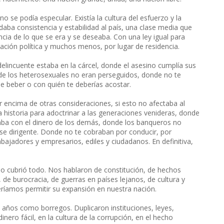
no se podía especular. Existía la cultura del esfuerzo y la
aba consistencia y estabilidad al país, una clase media que
ncia de lo que se era y se deseaba. Con una ley igual para
iliación política y muchos menos, por lugar de residencia.
delincuente estaba en la cárcel, donde el asesino cumplía sus
de los heterosexuales no eran perseguidos, donde no te
e beber o con quién te deberías acostar.
r encima de otras consideraciones, si esto no afectaba al
 historia para adoctrinar a las generaciones venideras, donde
aba con el dinero de los demás, donde los banqueros no
se dirigente. Donde no te cobraban por conducir, por
bajadores y empresarios, ediles y ciudadanos. En definitiva,
 lo cubrió todo. Nos hablaron de constitución, de hechos
e burocracia, de guerras en países lejanos, de cultura y
eríamos permitir su expansión en nuestra nación.
 años como borregos. Duplicaron instituciones, leyes,
inero fácil, en la cultura de la corrupción, en el hecho