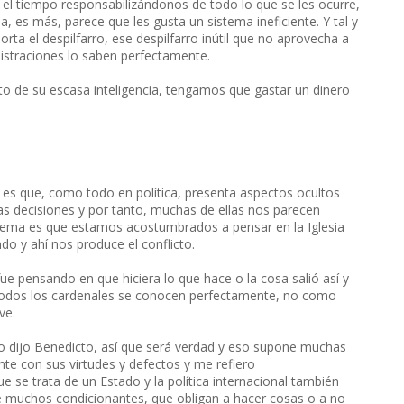
n el tiempo responsabilizándonos de todo lo que se les ocurre,
a, es más, parece que les gusta un sistema ineficiente. Y tal y
rta el despilfarro, ese despilfarro inútil que no aprovecha a
nistraciones lo saben perfectamente.
to de su escasa inteligencia, tengamos que gastar un dinero
s es que, como todo en política, presenta aspectos ocultos
 decisiones y por tanto, muchas de ellas nos parecen
blema es que estamos acostumbrados a pensar en la Iglesia
do y ahí nos produce el conflicto.
e pensando en que hiciera lo que hace o la cosa salió así y
, todos los cardenales se conocen perfectamente, no como
ve.
, lo dijo Benedicto, así que será verdad y eso supone muchas
e con sus virtudes y defectos y me refiero
e se trata de un Estado y la política internacional también
ne muchos condicionantes, que obligan a hacer cosas o a no