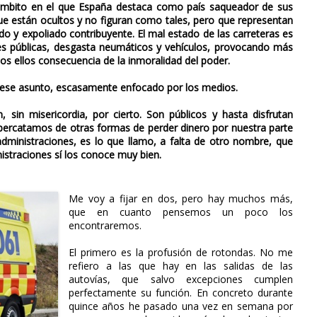
bito en el que España destaca como país saqueador de sus
 están ocultos y no figuran como tales, pero que representan
ido y expoliado contribuyente. El mal estado de las carreteras es
es públicas, desgasta neumáticos y vehículos, provocando más
 ellos consecuencia de la inmoralidad del poder.
e ese asunto, escasamente enfocado por los medios.
n misericordia, por cierto. Son públicos y hasta disfrutan
 percatamos de otras formas de perder dinero por nuestra parte
administraciones, es lo que llamo, a falta de otro nombre, que
istraciones sí los conoce muy bien.
Me voy a fijar en dos, pero hay muchos más,
que en cuanto pensemos un poco los
encontraremos.
El primero es la profusión de rotondas. No me
refiero a las que hay en las salidas de las
autovías, que salvo excepciones cumplen
perfectamente su función. En concreto durante
quince años he pasado una vez en semana por