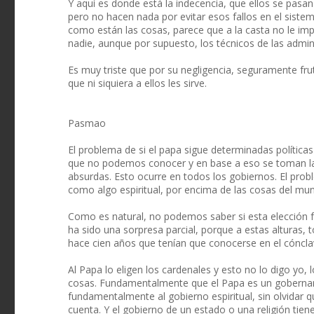
Y aquí es donde está la indecencia, que ellos se pasa
pero no hacen nada por evitar esos fallos en el sistem
como están las cosas, parece que a la casta no le impo
nadie, aunque por supuesto, los técnicos de las admi
Es muy triste que por su negligencia, seguramente fru
que ni siquiera a ellos les sirve.
Pasmao
El problema de si el papa sigue determinadas política
que no podemos conocer y en base a eso se toman las
absurdas. Esto ocurre en todos los gobiernos. El pro
como algo espiritual, por encima de las cosas del mun
Como es natural, no podemos saber si esta elección fu
ha sido una sorpresa parcial, porque a estas alturas
hace cien años que tenían que conocerse en el cóncla
Al Papa lo eligen los cardenales y esto no lo digo yo
cosas. Fundamentalmente que el Papa es un gobernant
fundamentalmente al gobierno espiritual, sin olvidar qu
cuenta. Y el gobierno de un estado o una religión tie