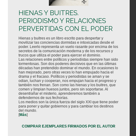
HIENAS Y BUITRES.
PERIODISMO Y RELACIONES
PERVERTIDAS CON EL PODER
Hienas y buitres es un libro escrito para despertar y
movilizar las conciencias dormidas e intoxicadas desde el
poder. Leerlo representa un vuelo rasante por encima de los
secretos de la comunicación moderna y de los recursos y
trucos que utiliza el poder para ejercer el dominio.
Las relaciones entre políticos y periodistas siempre han sido
tormentosas. Son dos poderes decisivos que en las últimas
décadas han pretendido dominar el mundo. En ocasiones lo
han mejorado, pero otras veces lo han empujado hacia el
drama y el fracaso. Políticos y periodistas se aman y se
odian, luchan y cooperan, nos empujan hacia el progreso y
también nos frenan. Son como las hienas y los buitres, que
comen y limpian huesos juntos, pero sin soportarse. Al
desentrañar el misterio, aprenderemos también a
defendernos de sus fechorías.
Los medios son la única fuerza del siglo XXI que tiene poder
para poner y quitar gobiernos y para cambiar los destinos
del mundo.
[
Más
]
COMPRAR EJEMPLARES FIRMADOS POR EL AUTOR