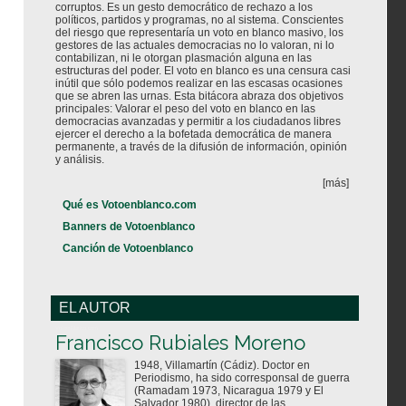
corruptos. Es un gesto democrático de rechazo a los
políticos, partidos y programas, no al sistema. Conscientes
del riesgo que representaría un voto en blanco masivo, los
gestores de las actuales democracias no lo valoran, ni lo
contabilizan, ni le otorgan plasmación alguna en las
estructuras del poder. El voto en blanco es una censura casi
inútil que sólo podemos realizar en las escasas ocasiones
que se abren las urnas. Esta bitácora abraza dos objetivos
principales: Valorar el peso del voto en blanco en las
democracias avanzadas y permitir a los ciudadanos libres
ejercer el derecho a la bofetada democrática de manera
permanente, a través de la difusión de información, opinión
y análisis.
[más]
Qué es Votoenblanco.com
Banners de Votoenblanco
Canción de Votoenblanco
EL AUTOR
Votoenblanco.com
Francisco Rubiales Moreno
1948, Villamartín (Cádiz). Doctor en
Periodismo, ha sido corresponsal de guerra
(Ramadam 1973, Nicaragua 1979 y El
Salvador 1980), director de las