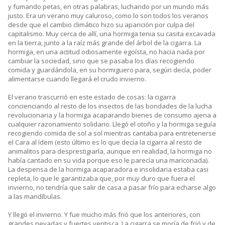
y fumando petas, en otras palabras, luchando por un mundo más
justo. Era un verano muy caluroso, como lo son todos los veranos
desde que el cambio climático hizo su aparición por culpa del
capitalismo. Muy cerca de allí, una hormiga tenia su casita excavada
en la tierra, junto a la raíz más grande del árbol de la cigarra. La
hormiga, en una actitud odiosamente egoísta, no hacia nada por
cambiar la sociedad, sino que se pasaba los días recogiendo
comida y guardándola, en su hormiguero para, según decía, poder
alimentarse cuando llegará el crudo invierno.
El verano trascurrió en este estado de cosas: la cigarra
concienciando al resto de los insectos de las bondades de la lucha
revolucionaria y la hormiga acaparando bienes de consumo ajena a
cualquier razonamiento solidario. Llegó el otoño y la hormiga seguía
recogiendo comida de sol a sol mientras cantaba para entretenerse
el Cara al ídem (esto último es lo que decía la cigarra al resto de
animalitos para desprestigiarla, aunque en realidad, la hormiga no
había cantado en su vida porque eso le parecía una mariconada).
La despensa de la hormiga acaparadora e insolidaria estaba casi
repleta, lo que le garantizaba que, por muy duro que fuera el
invierno, no tendría que salir de casa a pasar frío para echarse algo
a las mandíbulas.
Y llegó el invierno. Y fue mucho más frió que los anteriores, con
grandes nevadas y fuertes ventisca. La cigarra se moría de frió y de