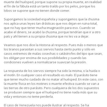
muerte del huésped, porque supone su propia muerte, en realidad
el fin de la fábula está un tanto traído por los pelos, porque los
lobos se supone que no tienen donde comer.
Supongamos la sociedad española y supongamos que la chusma
nos aplica unas leyes tan drásticas que nos dejan en ruina total,
que no hay que tener mucha imaginación para eso. Cuando se
acabe el dinero, se acabó la chusma, porque tendrían que ir a otro
país y ahí tienen a su propia chusma que no les va a dejar.
Veamos que nos dice la Historia al respecto. Pues más o menos que
los tiranos parasitan a sus siervos hasta cierto punto y sólo en
casos extremos de malas cosechas o catástrofes del tipo que sean,
los obligan por encima de sus posibilidades y cuando las
condiciones vuelven a normalizarse suavizan la presión.
La respuesta de los siervos siempre ha sido la misma, o la huida o
el motín. En cualquier caso el resultado es malo. El parásito tiene
que tener mucho cuidado de no matar al huésped. En este caso, con
la muerte física en los motines o muerte efectiva cuando se van a
las tierras de otro parásito. Pero cualquiera de los dos supuestos
se producen siempre que el huésped no tiene nada más que su
vida y entonces no teme perderla.
El caso de Venezuela nos puede ilustrar al respecto. Se ha