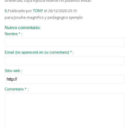
la libertad, cuya injusta muerte no pudimos evitar.
Publicado por
el 26/12/2020 23:15
6.
TONY
para Josuhe magnifico y pedagogico ejemplo
Nuevo comentario:
Nombre * :
Email (no aparecerá en su comentario) * :
Sitio web :
Comentario * :