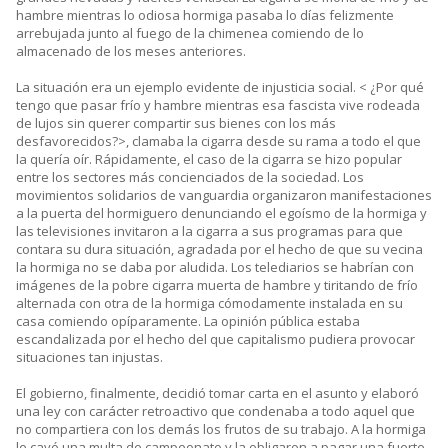
hambre mientras lo odiosa hormiga pasaba lo días felizmente
arrebujada junto al fuego de la chimenea comiendo de lo
almacenado de los meses anteriores.
La situación era un ejemplo evidente de injusticia social. < ¿Por qué
tengo que pasar frío y hambre mientras esa fascista vive rodeada
de lujos sin querer compartir sus bienes con los más
desfavorecidos?>, clamaba la cigarra desde su rama a todo el que
la quería oír. Rápidamente, el caso de la cigarra se hizo popular
entre los sectores más concienciados de la sociedad. Los
movimientos solidarios de vanguardia organizaron manifestaciones
a la puerta del hormiguero denunciando el egoísmo de la hormiga y
las televisiones invitaron a la cigarra a sus programas para que
contara su dura situación, agradada por el hecho de que su vecina
la hormiga no se daba por aludida. Los telediarios se habrían con
imágenes de la pobre cigarra muerta de hambre y tiritando de frío
alternada con otra de la hormiga cómodamente instalada en su
casa comiendo opíparamente. La opinión pública estaba
escandalizada por el hecho del que capitalismo pudiera provocar
situaciones tan injustas.
El gobierno, finalmente, decidió tomar carta en el asunto y elaboró
una ley con carácter retroactivo que condenaba a todo aquel que
no compartiera con los demás los frutos de su trabajo. A la hormiga
le cayó una multa de campeonato y la obligaron a pagar una fuerte