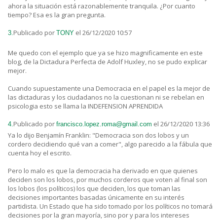
ahora la situación está razonablemente tranquila. ¿Por cuanto
tiempo? Esa es la gran pregunta.
Publicado por
el 26/12/2020 10:57
3.
TONY
Me quedo con el ejemplo que ya se hizo magnificamente en este
blog, de la Dictadura Perfecta de Adolf Huxley, no se pudo explicar
mejor.
Cuando supuestamente una Democracia en el papel es la mejor de
las dictaduras y los ciudadanos no la cuestionan ni se rebelan en
psicologia esto se llama la INDEFENSION APRENDIDA
Publicado por
el 26/12/2020 13:36
4.
francisco.lopez.roma@gmail.com
Ya lo dijo Benjamín Franklin: "Democracia son dos lobos y un
cordero decidiendo qué van a comer", algo parecido a la fábula que
cuenta hoy el escrito.
Pero lo malo es que la democracia ha derivado en que quienes
deciden son los lobos, por muchos corderos que voten al final son
los lobos (los políticos) los que deciden, los que toman las
decisiones importantes basadas únicamente en su interés
partidista. Un Estado que ha sido tomado por los políticos no tomará
decisiones por la gran mayoría, sino por y para los intereses