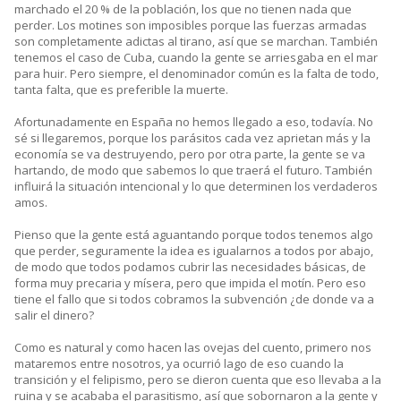
marchado el 20 % de la población, los que no tienen nada que
perder. Los motines son imposibles porque las fuerzas armadas
son completamente adictas al tirano, así que se marchan. También
tenemos el caso de Cuba, cuando la gente se arriesgaba en el mar
para huir. Pero siempre, el denominador común es la falta de todo,
tanta falta, que es preferible la muerte.
Afortunadamente en España no hemos llegado a eso, todavía. No
sé si llegaremos, porque los parásitos cada vez aprietan más y la
economía se va destruyendo, pero por otra parte, la gente se va
hartando, de modo que sabemos lo que traerá el futuro. También
influirá la situación intencional y lo que determinen los verdaderos
amos.
Pienso que la gente está aguantando porque todos tenemos algo
que perder, seguramente la idea es igualarnos a todos por abajo,
de modo que todos podamos cubrir las necesidades básicas, de
forma muy precaria y mísera, pero que impida el motín. Pero eso
tiene el fallo que si todos cobramos la subvención ¿de donde va a
salir el dinero?
Como es natural y como hacen las ovejas del cuento, primero nos
mataremos entre nosotros, ya ocurrió lago de eso cuando la
transición y el felipismo, pero se dieron cuenta que eso llevaba a la
ruina y se acababa el parasitismo, así que sobornaron a la gente y