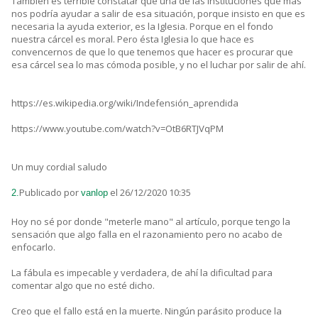
También es terrible constatar que una de las instituciones que mas
nos podría ayudar a salir de esa situación, porque insisto en que es
necesaria la ayuda exterior, es la Iglesia. Porque en el fondo
nuestra cárcel es moral. Pero ésta Iglesia lo que hace es
convencernos de que lo que tenemos que hacer es procurar que
esa cárcel sea lo mas cómoda posible, y no el luchar por salir de ahí.
https://es.wikipedia.org/wiki/Indefensión_aprendida
https://www.youtube.com/watch?v=OtB6RTJVqPM
Un muy cordial saludo
Publicado por
el 26/12/2020 10:35
2.
vanlop
Hoy no sé por donde "meterle mano" al artículo, porque tengo la
sensación que algo falla en el razonamiento pero no acabo de
enfocarlo.
La fábula es impecable y verdadera, de ahí la dificultad para
comentar algo que no esté dicho.
Creo que el fallo está en la muerte. Ningún parásito produce la