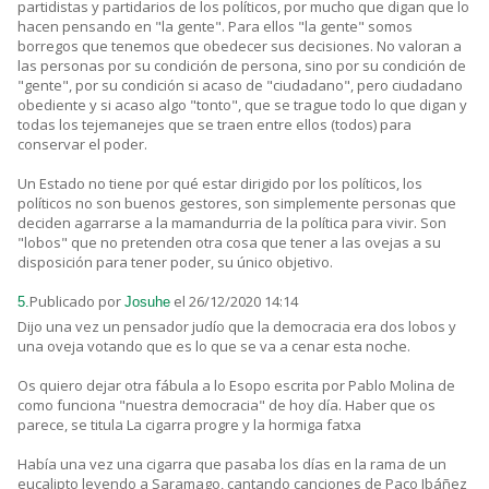
partidistas y partidarios de los políticos, por mucho que digan que lo
hacen pensando en "la gente". Para ellos "la gente" somos
borregos que tenemos que obedecer sus decisiones. No valoran a
las personas por su condición de persona, sino por su condición de
"gente", por su condición si acaso de "ciudadano", pero ciudadano
obediente y si acaso algo "tonto", que se trague todo lo que digan y
todas los tejemanejes que se traen entre ellos (todos) para
conservar el poder.
Un Estado no tiene por qué estar dirigido por los políticos, los
políticos no son buenos gestores, son simplemente personas que
deciden agarrarse a la mamandurria de la política para vivir. Son
"lobos" que no pretenden otra cosa que tener a las ovejas a su
disposición para tener poder, su único objetivo.
Publicado por
el 26/12/2020 14:14
5.
Josuhe
Dijo una vez un pensador judío que la democracia era dos lobos y
una oveja votando que es lo que se va a cenar esta noche.
Os quiero dejar otra fábula a lo Esopo escrita por Pablo Molina de
como funciona "nuestra democracia" de hoy día. Haber que os
parece, se titula La cigarra progre y la hormiga fatxa
Había una vez una cigarra que pasaba los días en la rama de un
eucalipto leyendo a Saramago, cantando canciones de Paco Ibáñez