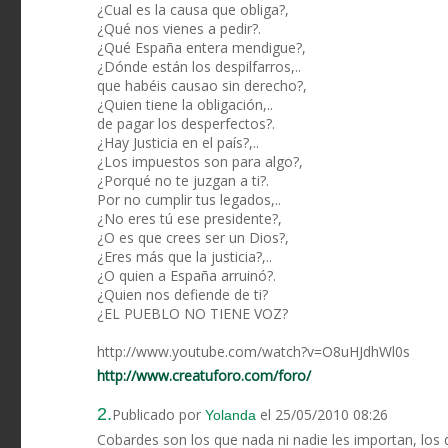
¿Cual es la causa que obliga?,
¿Qué nos vienes a pedir?.
¿Qué España entera mendigue?,
¿Dónde están los despilfarros,..
que habéis causao sin derecho?,
¿Quien tiene la obligación,..
de pagar los desperfectos?.
¿Hay Justicia en el país?,..
¿Los impuestos son para algo?,
¿Porqué no te juzgan a ti?.
Por no cumplir tus legados,..
¿No eres tú ese presidente?,
¿O es que crees ser un Dios?,
¿Eres más que la justicia?,..
¿O quien a España arruinó?.
¿Quien nos defiende de ti?
¿EL PUEBLO NO TIENE VOZ?
http://www.youtube.com/watch?v=O8uHJdhWl0s
http://www.creatuforo.com/foro/
2.
Publicado por
el 25/05/2010 08:26
Yolanda
Cobardes son los que nada ni nadie les importan, lo