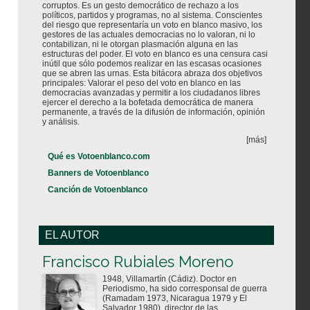
corruptos. Es un gesto democrático de rechazo a los
políticos, partidos y programas, no al sistema. Conscientes
del riesgo que representaría un voto en blanco masivo, los
gestores de las actuales democracias no lo valoran, ni lo
contabilizan, ni le otorgan plasmación alguna en las
estructuras del poder. El voto en blanco es una censura casi
inútil que sólo podemos realizar en las escasas ocasiones
que se abren las urnas. Esta bitácora abraza dos objetivos
principales: Valorar el peso del voto en blanco en las
democracias avanzadas y permitir a los ciudadanos libres
ejercer el derecho a la bofetada democrática de manera
permanente, a través de la difusión de información, opinión
y análisis.
[más]
Qué es Votoenblanco.com
Banners de Votoenblanco
Canción de Votoenblanco
EL AUTOR
Votoenblanco.com
Francisco Rubiales Moreno
1948, Villamartín (Cádiz). Doctor en
Periodismo, ha sido corresponsal de guerra
(Ramadam 1973, Nicaragua 1979 y El
Salvador 1980), director de las