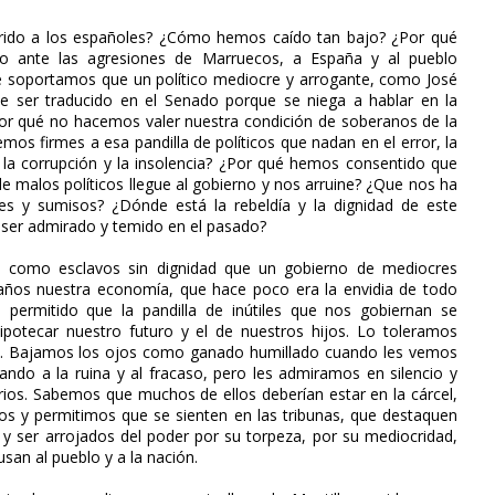
rido a los españoles? ¿Cómo hemos caído tan bajo? ¿Por qué
io ante las agresiones de Marruecos, a España y al pueblo
é soportamos que un político mediocre y arrogante, como José
ue ser traducido en el Senado porque se niega a hablar en la
r qué no hacemos valer nuestra condición de soberanos de la
os firmes a esa pandilla de políticos que nadan en el error, la
, la corrupción y la insolencia? ¿Por qué hemos consentido que
e malos políticos llegue al gobierno y nos arruine? ¿Que nos ha
s y sumisos? ¿Dónde está la rebeldía y la dignidad de este
 ser admirado y temido en el pasado?
como esclavos sin dignidad que un gobierno de mediocres
años nuestra economía, que hace poco era la envidia de todo
permitido que la pandilla de inútiles que nos gobiernan se
potecar nuestro futuro y el de nuestros hijos. Lo toleramos
. Bajamos los ojos como ganado humillado cuando les vemos
evando a la ruina y al fracaso, pero les admiramos en silencio y
rios. Sabemos que muchos de ellos deberían estar en la cárcel,
s y permitimos que se sienten en las tribunas, que destaquen
 ser arrojados del poder por su torpeza, por su mediocridad,
san al pueblo y a la nación.