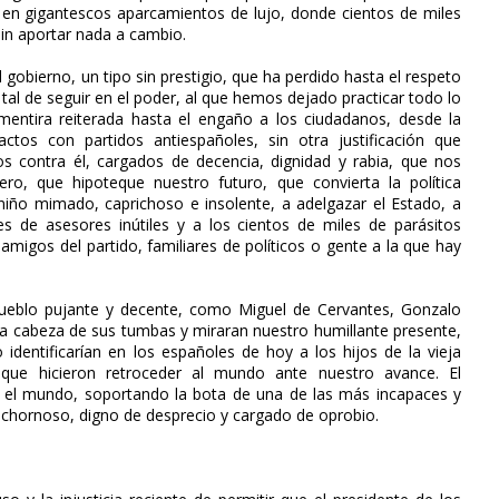
s en gigantescos aparcamientos de lujo, donde cientos de miles
sin aportar nada a cambio.
gobierno, un tipo sin prestigio, que ha perdido hasta el respeto
tal de seguir en el poder, al que hemos dejado practicar todo lo
mentira reiterada hasta el engaño a los ciudadanos, desde la
tos con partidos antiespañoles, sin otra justificación que
s contra él, cargados de decencia, dignidad y rabia, que nos
ero, que hipoteque nuestro futuro, que convierta la política
iño mimado, caprichoso e insolente, a adelgazar el Estado, a
iles de asesores inútiles y a los cientos de miles de parásitos
amigos del partido, familiares de políticos o gente a la que hay
ueblo pujante y decente, como Miguel de Cervantes, Gonzalo
la cabeza de sus tumbas y miraran nuestro humillante presente,
identificarían en los españoles de hoy a los hijos de la vieja
r que hicieron retroceder al mundo ante nuestro avance. El
 el mundo, soportando la bota de una de las más incapaces y
bochornoso, digno de desprecio y cargado de oprobio.