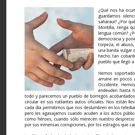
¿Qué nos ha ocur
guardamos silenc
saharaui? ¿Por qu
Montilla, tenga q
lengua común? ¿Po
democracia y ponem
torpeza, el abuso
una banda vulgar d
hecho tan cobarde
pueblo que llegó a
Hemos soportado 
arruine en pocos 
Occidente. Hemos 
endeuden hasta hi
todo y parecemos un pueblo de borregos acobardados
circular en sus rutilantes autos oficiales. Nos están ll
cada día permitimos que nos deslumbren en los teledia
pero les agasajamos cuando acuden a los actos público
como héroes, cuando sólo merecen nuestro desprecio y
por sus inmensas corrupciones, por los estragos que cau