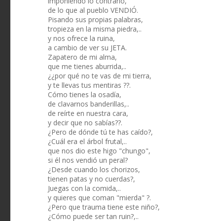
imponiendo lo contrario,
de lo que al pueblo VENDIÓ.
Pisando sus propias palabras,
tropieza en la misma piedra,..
y nos ofrece la ruina,
a cambio de ver su JETA.
Zapatero de mi alma,
que me tienes aburrida,..
¿¿por qué no te vas de mi tierra,
y te llevas tus mentiras ??.
Cómo tienes la osadía,
de clavarnos banderillas,..
de reírte en nuestra cara,
y decir que no sabías??.
¿Pero de dónde tú te has caído?,
¿Cuál era el árbol frutal,..
que nos dio este higo "chungo",
si él nos vendió un peral?
¿Desde cuando los chorizos,
tienen patas y no cuerdas?,
Juegas con la comida,..
y quieres que coman "mierda" ?.
¿Pero que trauma tiene este niño?,
¿Cómo puede ser tan ruin?,..