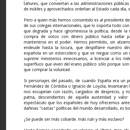
tahures, que conviertan a las administraciones pública
de inútiles y aprovechados ordeñan al Estado cada día, 
Pero a quien más hemos consentido es al presidente del 
de sus colegas internacionales, que lo soporta todo con 
que degrada y hace ignominiosa la política, desde la 
compra de votos con dinero público hasta sellar pac
mantenerse en el poder. Hemos permitido, sin alzarno
endeude hasta la locura, que despilfarre nuestro din
española en un estercolero y que se niegue como un n
suprimir ministerios innecesarios, a licenciar a los m
superfluos que viven del erario público sólo porque son 
que comprar la voluntad.
Si personajes del pasado, de cuando España era un p
Fernández de Córdoba o Ignacio de Loyola, levantaran 
nos escupirían con razón, cargados de desprecio, y no 
patria, descendientes de aquella austeridad y valo
espectáculo que los españoles de hoy ofrecemos ante
dañinas "castas" políticas del mundo desarrollado, es 
¿Se puede ser más cobarde. más ruín y más esclavo?