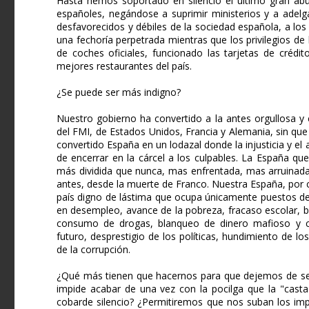
Hasta hemos soportado en silencio el último gran abuso
españoles, negándose a suprimir ministerios y a adel
desfavorecidos y débiles de la sociedad española, a los
una fechoría perpetrada mientras que los privilegios de
de coches oficiales, funcionado las tarjetas de crédi
mejores restaurantes del país.
¿Se puede ser más indigno?
Nuestro gobierno ha convertido a la antes orgullosa y
del FMI, de Estados Unidos, Francia y Alemania, sin q
convertido España en un lodazal donde la injusticia y e
de encerrar en la cárcel a los culpables. La España q
más dividida que nunca, mas enfrentada, mas arruinad
antes, desde la muerte de Franco. Nuestra España, por c
país digno de lástima que ocupa únicamente puestos de l
en desempleo, avance de la pobreza, fracaso escolar, ba
consumo de drogas, blanqueo de dinero mafioso y cor
futuro, desprestigio de los políticas, hundimiento de l
de la corrupción.
¿Qué más tienen que hacernos para que dejemos de se
impide acabar de una vez con la pocilga que la "casta
cobarde silencio? ¿Permitiremos que nos suban los imp