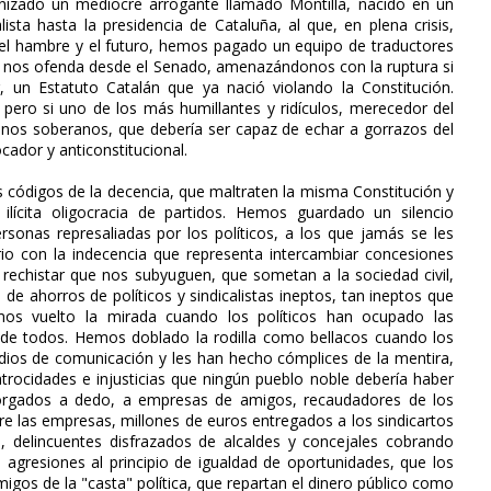
gonizado un mediocre arrogante llamado Montilla, nacido en un
sta hasta la presidencia de Cataluña, al que, en plena crisis,
el hambre y el futuro, hemos pagado un equipo de traductores
e nos ofenda desde el Senado, amenazándonos con la ruptura si
, un Estatuto Catalán que ya nació violando la Constitución.
 pero si uno de los más humillantes y ridículos, merecedor del
anos soberanos, que debería ser capaz de echar a gorrazos del
ador y anticonstitucional.
s códigos de la decencia, que maltraten la misma Constitución y
ilícita oligocracia de partidos. Hemos guardado un silencio
rsonas represaliadas por los políticos, a los que jamás se les
o con la indecencia que representa intercambiar concesiones
 rechistar que nos subyuguen, que sometan a la sociedad civil,
 de ahorros de políticos y sindicalistas ineptos, tan ineptos que
mos vuelto la mirada cuando los políticos han ocupado las
 de todos. Hemos doblado la rodilla como bellacos cuando los
medios de comunicación y les han hecho cómplices de la mentira,
trocidades e injusticias que ningún pueblo noble debería haber
orgados a dedo, a empresas de amigos, recaudadores de los
ntre las empresas, millones de euros entregados a los sindicartos
os, delincuentes disfrazados de alcaldes y concejales cobrando
 agresiones al principio de igualdad de oportunidades, que los
migos de la "casta" política, que repartan el dinero público como