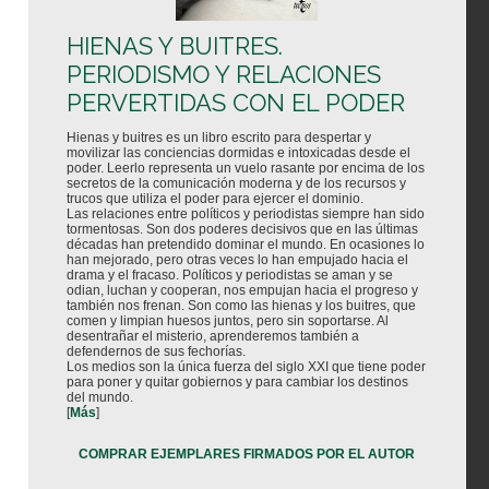
HIENAS Y BUITRES.
PERIODISMO Y RELACIONES
PERVERTIDAS CON EL PODER
Hienas y buitres es un libro escrito para despertar y
movilizar las conciencias dormidas e intoxicadas desde el
poder. Leerlo representa un vuelo rasante por encima de los
secretos de la comunicación moderna y de los recursos y
trucos que utiliza el poder para ejercer el dominio.
Las relaciones entre políticos y periodistas siempre han sido
tormentosas. Son dos poderes decisivos que en las últimas
décadas han pretendido dominar el mundo. En ocasiones lo
han mejorado, pero otras veces lo han empujado hacia el
drama y el fracaso. Políticos y periodistas se aman y se
odian, luchan y cooperan, nos empujan hacia el progreso y
también nos frenan. Son como las hienas y los buitres, que
comen y limpian huesos juntos, pero sin soportarse. Al
desentrañar el misterio, aprenderemos también a
defendernos de sus fechorías.
Los medios son la única fuerza del siglo XXI que tiene poder
para poner y quitar gobiernos y para cambiar los destinos
del mundo.
[
Más
]
COMPRAR EJEMPLARES FIRMADOS POR EL AUTOR