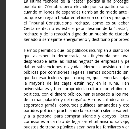
La última fechoría de la "casta" política la ha prota
pueblo de Córdoba, pero elevado por su partido sociali
cuando millones de españoles tiemblan de miedo ante 
porque se niega a hablar en el idioma común y para qu
el Tribunal Constitucional rechaza, como es su deber
Ciertamente, no es éste el peor desmán de la "casta",
rechazo y de la reacción digna de un pueblo de ciudad
Senado a semejante energúmeno y destituirlo por provoc
Hemos permitido que los políticos incumplan a diario lo
que asesinen la democracia, sustituyéndola por una 
despreciable ante las "listas negras" de empresas y pe
daban subvenciones o ayudas. Hemos convivido a diari
públicas por comisiones ilegales. Hemos soportado sin
que la desarticulen y que la ocupen, que llenen las cajas
la mayoría de las cajas están hoy en la ruina. He
universidades y han comprado la cultura con el dinero
políticos, con el dinero público, han silenciado a los 
de la manipulación y del engaño. Hemos callado ante a
soportado jamás: concursos públicos amañados y ot
partidos políticos practicando la extorsión silenciosa e
y a la patronal para comprar silencio y apoyos ilícit
comisiones a cambio de legalizar el urbanismo salvaje,
puestos de trabajo públicos sean para los familiares y a