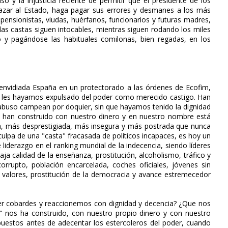
 y la injusticia reciente de permitir que el presidente de los
gazar al Estado, haga pagar sus errores y desmanes a los más
 pensionistas, viudas, huérfanos, funcionarios y futuras madres,
 las castas siguen intocables, mientras siguen rodando los miles
to y pagándose las habituales comilonas, bien regadas, en los
 envidiada España en un protectorado a las órdenes de Ecofim,
ue les hayamos expulsado del poder como merecido castigo. Han
l abuso campean por doquier, sin que hayamos tenido la dignidad
ue han construido con nuestro dinero y en nuestro nombre está
a, más desprestigiada, más insegura y más postrada que nunca
ulpa de una "casta" fracasada de políticos incapaces, es hoy un
iderazgo en el ranking mundial de la indecencia, siendo líderes
ja calidad de la enseñanza, prostitución, alcoholismo, tráfico y
rupto, población encarcelada, coches oficiales, jóvenes sin
os valores, prostitución de la democracia y avance estremecedor
r cobardes y reaccionemos con dignidad y decencia? ¿Que nos
" nos ha construido, con nuestro propio dinero y con nuestro
uestos antes de adecentar los estercoleros del poder, cuando