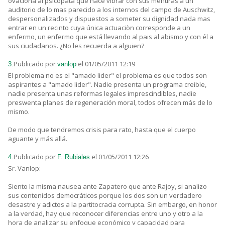
ovaciona al psicopata que hace vibrar con sus mentiras a un
auditorio de lo mas parecido a los internos del campo de Auschwitz,
despersonalizados y dispuestos a someter su dignidad nada mas
entrar en un recinto cuya única actuaciòn corresponde a un
enfermo, un enfermo que está llevando al pais al abismo y con él a
sus ciudadanos. ¿No les recuerda a alguien?
Publicado por
el 01/05/2011 12:19
3.
vanlop
El problema no es el "amado lider" el problema es que todos son
aspirantes a "amado lider". Nadie presenta un programa creible,
nadie presenta unas reformas legales imprescindibles, nadie
preswenta planes de regeneración moral, todos ofrecen más de lo
mismo.
De modo que tendremos crisis para rato, hasta que el cuerpo
aguante y más allá.
Publicado por
el 01/05/2011 12:26
4.
F. Rubiales
Sr. Vanlop:
Siento la misma nausea ante Zapatero que ante Rajoy, si analizo
sus contenidos democráticos porque los dos son un verdadero
desastre y adictos a la partitocracia corrupta. Sin embargo, en honor
a la verdad, hay que reconocer diferencias entre uno y otro a la
hora de analizar su enfoque económico y capacidad para