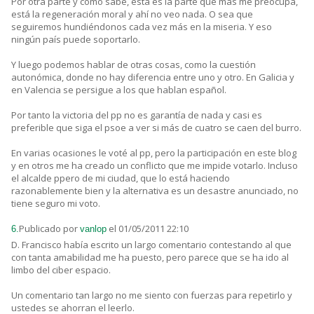
Por otra parte y como sabe, esta es la parte que más me preocupa,
está la regeneración moral y ahí no veo nada. O sea que
seguiremos hundiéndonos cada vez más en la miseria. Y eso
ningún país puede soportarlo.
Y luego podemos hablar de otras cosas, como la cuestión
autonómica, donde no hay diferencia entre uno y otro. En Galicia y
en Valencia se persigue a los que hablan español.
Por tanto la victoria del pp no es garantía de nada y casi es
preferible que siga el psoe a ver si más de cuatro se caen del burro.
En varias ocasiones le voté al pp, pero la participación en este blog
y en otros me ha creado un conflicto que me impide votarlo. Incluso
el alcalde ppero de mi ciudad, que lo está haciendo
razonablemente bien y la alternativa es un desastre anunciado, no
tiene seguro mi voto.
Publicado por
el 01/05/2011 22:10
6.
vanlop
D. Francisco había escrito un largo comentario contestando al que
con tanta amabilidad me ha puesto, pero parece que se ha ido al
limbo del ciber espacio.
Un comentario tan largo no me siento con fuerzas para repetirlo y
ustedes se ahorran el leerlo.