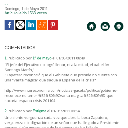
- -
Domingo, 1 de Mayo 2011
Artículo leído 1563 veces
COMENTARIOS:
Publicado por
el 01/05/2011 08:49
1.
1º de mayo
"El jefe del Ejecutivo no logró llenar, ni a la mitad, el pabellón
Santiago Martín,"
"Zapatero reconoció que el Gabinete que preside no cuenta con
una “varita mágica” que saque a España de la crisis"
http://www.intereconomia.com/noticias-gaceta/politica/gobierno-
reconoce-no-tener-%E2%80%9Cvarita-magica%E2%80%9D-que-
sacaria-espana-crisis-201104
Publicado por
el 01/05/2011 09:54
2.
Estigma
Uno siente verguenza cada vez que abre la boca Zapatero,
verguenza e indignación de un señor que ha llegado a Presidente
porque algún mecanismo de la democracia ha fallado.