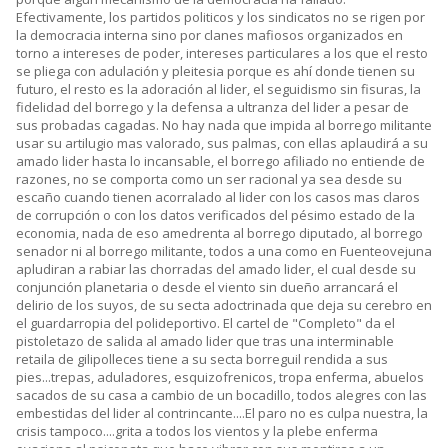
Efectivamente, los partidos politicos y los sindicatos no se rigen por
la democracia interna sino por clanes mafiosos organizados en
torno a intereses de poder, intereses particulares a los que el resto
se pliega con adulación y pleitesia porque es ahí donde tienen su
futuro, el resto es la adoración al lider, el seguidismo sin fisuras, la
fidelidad del borrego y la defensa a ultranza del lider a pesar de
sus probadas cagadas. No hay nada que impida al borrego militante
usar su artilugio mas valorado, sus palmas, con ellas aplaudirá a su
amado lider hasta lo incansable, el borrego afiliado no entiende de
razones, no se comporta como un ser racional ya sea desde su
escaño cuando tienen acorralado al lider con los casos mas claros
de corrupción o con los datos verificados del pésimo estado de la
economia, nada de eso amedrenta al borrego diputado, al borrego
senador ni al borrego militante, todos a una como en Fuenteovejuna
apludiran a rabiar las chorradas del amado lider, el cual desde su
conjunción planetaria o desde el viento sin dueño arrancará el
delirio de los suyos, de su secta adoctrinada que deja su cerebro en
el guardarropia del polideportivo. El cartel de "Completo" da el
pistoletazo de salida al amado lider que tras una interminable
retaila de gilipolleces tiene a su secta borreguil rendida a sus
pies...trepas, aduladores, esquizofrenicos, tropa enferma, abuelos
sacados de su casa a cambio de un bocadillo, todos alegres con las
embestidas del lider al contrincante....El paro no es culpa nuestra, la
crisis tampoco....grita a todos los vientos y la plebe enferma